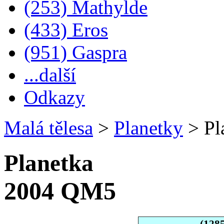
(253) Mathylde
(433) Eros
(951) Gaspra
...další
Odkazy
Malá tělesa
>
Planetky
>
Pl
Planetka
2004 QM5
(128