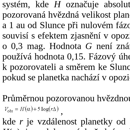
systém, kde
H
označuje absolut
pozorovaná hvězdná velikost plan
a 1 au od Slunce při nulovém fá
souvisí s efektem zjasnění v opoz
o 0,3 mag. Hodnota
G
není zná
používá hodnota 0,15. Fázový úh
k pozorovateli a směrem ke Slunc
pokud se planetka nachází v opozi
Průměrnou pozorovanou hvězdnou 
,
kde
r
je vzdálenost planetky od