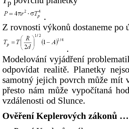
T
povrchu planetky
p
.
Z rovnosti výkonů dostaneme po 
.
Modelování vyjádření problemati
odpovídat realitě. Planetky nejso
samotný jejich povrch může mít v
přesto nám může vypočítaná hodn
vzdálenosti od Slunce.
Ověření Keplerových zákonů …