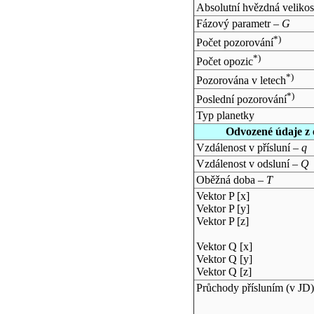
Absolutní hvězdná velikos
Fázový parametr –
G
*)
Počet pozorování
*)
Počet opozic
*)
Pozorována v letech
*)
Poslední pozorování
Typ planetky
Odvozené údaje z 
Vzdálenost v přísluní –
q
Vzdálenost v odsluní –
Q
Oběžná doba –
T
Vektor P [x]
Vektor P [y]
Vektor P [z]
Vektor Q [x]
Vektor Q [y]
Vektor Q [z]
Průchody přísluním (v
JD
)