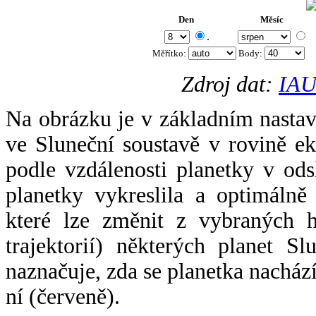
Den
Měsíc
.
Měřítko:
Body
:
Zdroj dat:
IAU
Na obrázku je v základním nastav
ve Sluneční soustavě v rovině ek
podle vzdálenosti planetky v odsl
planetky vykreslila a optimálně
které lze změnit z vybraných h
trajektorií) některých planet Sl
naznačuje, zda se planetka nacház
ní (červeně).