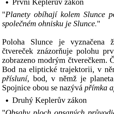
První Keplerův zákon
"
Planety obíhají kolem Slunce p
společném ohnisku je Slunce.
"
Poloha Slunce je vyznačena 
čtvereček znázorňuje polohu pr
zobrazeno modrým čtverečkem. Če
Bod na eliptické trajektorii, v n
přísluní
, bod, v němž je planet
Spojnice obou se nazývá
přímka a
Druhý Keplerův zákon
"
Obsahy ploch opsaných průvodič