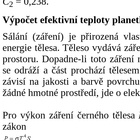
C
= 0,238.
2
Výpočet efektivní teploty plan
Sálání (záření) je přirozená vla
energie tělesa. Těleso vydává zá
prostoru. Dopadne-li toto záření n
se odráží a část prochází tělesem
závisí na jakosti a barvě povrch
žádné hmotné prostředí, jde o ele
Pro výkon záření černého tělesa
zákon