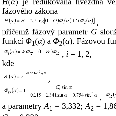
H
(
α
) je redukovaná hvězdná vel
fázového zákona
,
přičemž fázový parametr
G
slouž
funkcí
Φ
(
α
) a
Φ
(
α
). Fázovou fu
1
2
,
i
= 1, 2,
kde
,
,
a parametry
A
= 3,332;
A
= 1,8
1
2