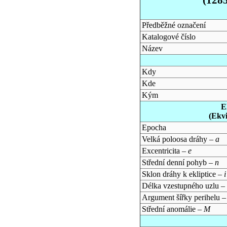
Předběžné označení
Katalogové číslo
Název
Kdy
Kde
Kým
E
(Ekv
Epocha
Velká poloosa dráhy –
a
Excentricita –
e
Střední denní pohyb –
n
Sklon dráhy k ekliptice –
i
Délka vzestupného uzlu –
Argument šířky perihelu 
Střední anomálie –
M