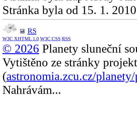
Stránka byla od 15. 1. 201
RS
W3C
XHTML 1.0
W3C
CSS
RSS
© 2026
Planety sluneční so
Vytištěno ze stránky projek
(
astronomia.zcu.cz/planety
Nahrávám...