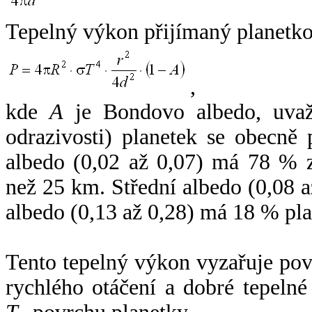
Tepelný výkon přijímaný planetko
,
kde
A
je Bondovo albedo, uvaž
odrazivosti) planetek se obecně
albedo (0,02 až 0,07) má 78 % z
než 25 km. Střední albedo (0,08 
albedo (0,13 až 0,28) má 18 % pla
Tento tepelný výkon vyzařuje po
rychlého otáčení a dobré tepelné