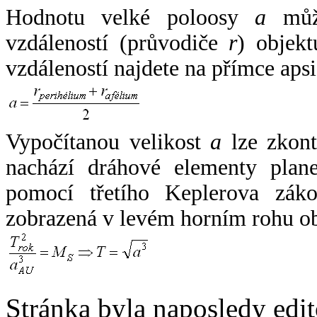
Hodnotu velké poloosy
a
může
vzdáleností (průvodiče
r
) objekt
vzdáleností najdete na přímce apsi
Vypočítanou velikost
a
lze zkont
nachází dráhové elementy plane
pomocí třetího Keplerova zák
zobrazená v levém horním rohu o
Stránka byla naposledy edi