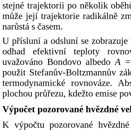
stejné trajektorii po několik oběh
může její trajektorie radikálně zm
narůstá s časem.
U přísluní a odsluní se zobrazuje
odhad efektivní teploty rovno
uvažováno Bondovo albedo
A
= 
použit Stefanův-Boltzmannův zák
termodynamické rovnováze. Abs
plochou průřezu, kdežto emise po
Výpočet pozorované hvězdné ve
K výpočtu pozorované hvězdné v