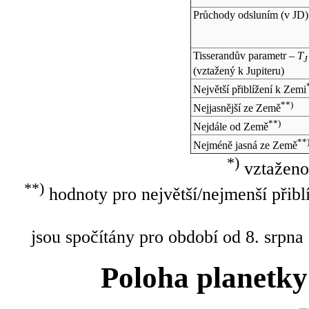
Průchody odsluním (v
JD
)
Tisserandův parametr –
T
J
(vztažený k Jupiteru)
Největší přiblížení k Zemi
**)
Nejjasnější ze Země
**)
Nejdále od Země
**
Nejméně jasná ze Země
*)
vztaženo
**)
hodnoty pro největší/nejmenší přibl
jsou spočítány pro období od 8. srpna
Poloha planetky