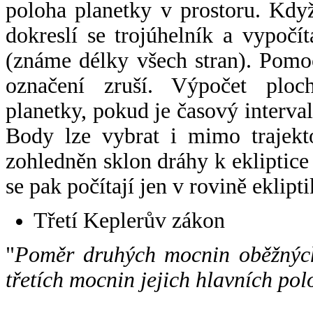
poloha planetky v prostoru. Kdy
dokreslí se trojúhelník a vypoč
(známe délky všech stran). Pomo
označení zruší. Výpočet ploch
planetky, pokud je časový interval
Body lze vybrat i mimo trajekto
zohledněn sklon dráhy k ekliptice
se pak počítají jen v rovině eklipti
Třetí Keplerův zákon
"
Poměr druhých mocnin oběžných
třetích mocnin jejich hlavních pol