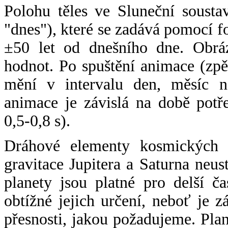
Polohu těles ve Sluneční sousta
"dnes"), které se zadává pomocí 
±50 let od dnešního dne. Obráz
hodnot. Po spuštění animace (zpě
mění v intervalu den, měsíc ne
animace je závislá na době potř
0,5-0,8 s).
Dráhové elementy kosmických t
gravitace Jupitera a Saturna neu
planety jsou platné pro delší č
obtížné jejich určení, neboť je 
přesnosti, jakou požadujeme. Pla