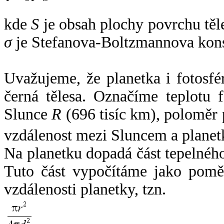
kde
S
je obsah plochy povrchu těl
σ
je Stefanova-Boltzmannova kons
Uvažujeme, že planetka i fotosfér
černá tělesa. Označíme teplotu 
Slunce
R
(696 tisíc km), poloměr
vzdálenost mezi Sluncem a plane
Na planetku dopadá část tepelnéh
Tuto část vypočítáme jako pomě
vzdálenosti planetky, tzn.