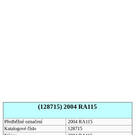
(128715) 2004 RA115
Předběžné označení
2004 RA115
Katalogové číslo
128715