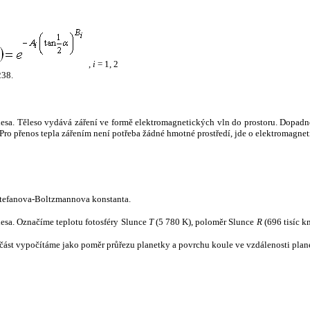
,
i
= 1, 2
238.
tělesa. Těleso vydává záření ve formě elektromagnetických vln do prostoru. Dopadne-l
u. Pro přenos tepla zářením není potřeba žádné hmotné prostředí, jde o elektromagnet
tefanova-Boltzmannova konstanta.
tělesa. Označíme teplotu fotosféry Slunce
T
(5 780 K), poloměr Slunce
R
(696 tisíc k
část vypočítáme jako poměr průřezu planetky a povrchu koule ve vzdálenosti plane