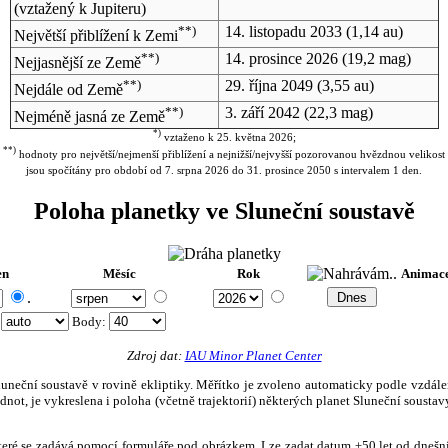
(vztažený k Jupiteru)
**)
14. listopadu 2033
(1,14 au)
Největší přiblížení k Zemi
**)
14. prosince 2026
(19,2 mag)
Nejjasnější ze Země
**)
29. října 2049
(3,55 au)
Nejdále od Země
**)
3. září 2042
(22,3 mag)
Nejméně jasná ze Země
*)
vztaženo k 25. května 2026;
**)
hodnoty pro největší/nejmenší přiblížení a nejnižší/nejvyšší pozorovanou hvězdnou velikost
jsou spočítány pro období od 7. srpna 2026 do 31. prosince 2050 s intervalem 1 den.
Poloha planetky ve Sluneční soustavě
en
Měsíc
Rok
Animac
.
:
Body
:
Zdroj dat:
IAU Minor Planet Center
eční soustavě v rovině ekliptiky. Měřítko je zvoleno automaticky podle vzdálenost
not, je vykreslena i poloha (včetně trajektorií) některých planet Sluneční soustavy
, které se zadává pomocí formuláře pod obrázkem. Lze zadat datum ±50 let od dneš