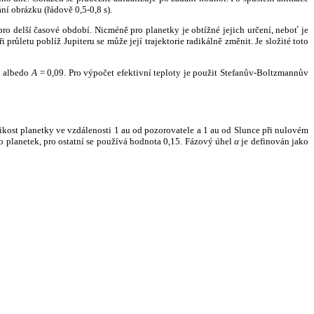
ní obrázku (řádově 0,5-0,8 s).
ro delší časové období. Nicméně pro planetky je obtížné jejich určení, neboť je
růletu poblíž Jupiteru se může její trajektorie radikálně změnit. Je složité toto
o albedo
A
= 0,09. Pro výpočet efektivní teploty je použit Stefanův-Boltzmannův
kost planetky ve vzdálenosti 1 au od pozorovatele a 1 au od Slunce při nulovém
planetek, pro ostatní se používá hodnota 0,15. Fázový úhel
α
je definován jako