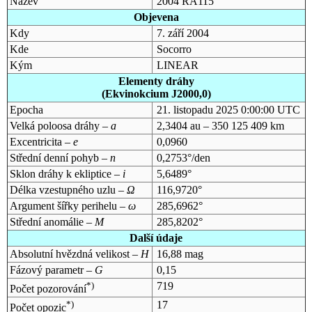
Název
2004 RA115
Objevena
Kdy
7. září 2004
Kde
Socorro
Kým
LINEAR
Elementy dráhy
(Ekvinokcium J2000,0)
Epocha
21. listopadu 2025 0:00:00 UTC
Velká poloosa dráhy –
a
2,3404 au – 350 125 409 km
Excentricita –
e
0,0960
Střední denní pohyb –
n
0,2753°/den
Sklon dráhy k ekliptice –
i
5,6489°
Délka vzestupného uzlu –
Ω
116,9720°
Argument šířky perihelu –
ω
285,6962°
Střední anomálie –
M
285,8202°
Další údaje
Absolutní hvězdná velikost –
H
16,88 mag
Fázový parametr –
G
0,15
*)
719
Počet pozorování
*)
17
Počet opozic