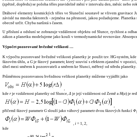
(zpětně, dopředu) se poloha těles pravidelně mění v intervalu den, měsíc nebo ro
Dráhové elementy kosmických těles ve Sluneční soustavě se vlivem gravitace Jup
závislé na mnoha faktorech - zejména na přesnosti, jakou požadujeme. Planetka se
obecně určit. Chyba narůstá s časem.
U přísluní a odsluní se zobrazuje vzdálenost objektu od Slunce, rychlost a od
zákon a planetku modelujeme jako kouli v termodynamické rovnováze. Absorpce 
Výpočet pozorované hvězdné velikosti …
K výpočtu pozorované hvězdné velikosti planetky je použit tzv. HG-systém, kd
fázovém úhlu, a
G
je fázový parametr, který souvisí s efektem zjasnění v opozic
úhel mezi směrem k pozorovateli a směrem ke Slunci, měřený od středu planetky. 
Průměrnou pozorovanou hvězdnou velikost planetky můžeme vyjádřit jako
,
kde
r
je vzdálenost planetky od Slunce,
Δ
je její vzdálenost od Země a
H
(
α
) je r
,
přičemž fázový parametr
G
slouží jako váhový parametr dvou fázových funkcí
Φ
,
i
= 1, 2,
kde