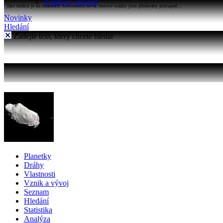
Katalogy objektů
Tato funkce je na stránkách Astronomia nová, testové otázky jsou přidávány postupně...
Novinky
Hledání
Zadejte text, který chcete hledat
Planetky
Dráhy
Vlastnosti
Vznik a vývoj
Seznam
Hledání
Statistika
Analýza