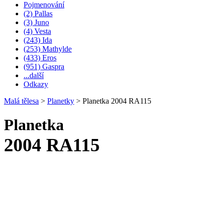
Pojmenování
(2) Pallas
(3) Juno
(4) Vesta
(243) Ida
(253) Mathylde
(433) Eros
(951) Gaspra
...další
Odkazy
Malá tělesa
>
Planetky
>
Planetka 2004 RA115
Planetka
2004 RA115