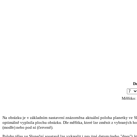
D
Měřítko
Na obrázku je v základním nastavení znázorněna aktuální poloha planetky ve Slun
optimálně vyplnila plochu obrázku. Dle měřítka, které lze změnit z vybraných hod
(modře) nebo pod ní (červeně).
Polohu těles ve Sluneční soustavě lze vykreslit i pro jiné datum (nebo "dnes")