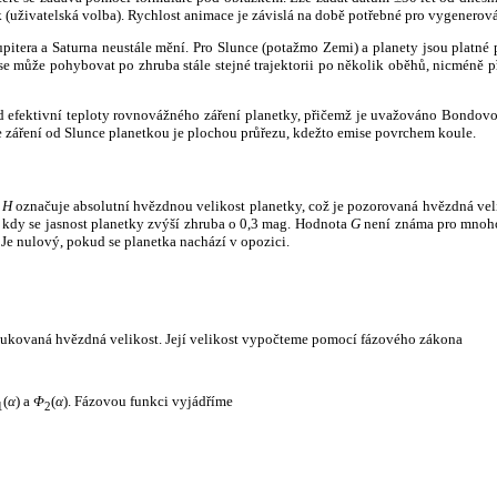
k (uživatelská volba). Rychlost animace je závislá na době potřebné pro vygenerová
itera a Saturna neustále mění. Pro Slunce (potažmo Zemi) a planety jsou platné p
 může pohybovat po zhruba stále stejné trajektorii po několik oběhů, nicméně při p
had efektivní teploty rovnovážného záření planetky, přičemž je uvažováno Bondov
záření od Slunce planetkou je plochou průřezu, kdežto emise povrchem koule.
e
H
označuje absolutní hvězdnou velikost planetky, což je pozorovaná hvězdná veli
i, kdy se jasnost planetky zvýší zhruba o 0,3 mag. Hodnota
G
není známa pro mnoho 
Je nulový, pokud se planetka nachází v opozici.
edukovaná hvězdná velikost. Její velikost vypočteme pomocí fázového zákona
(
α
) a
Φ
(
α
). Fázovou funkci vyjádříme
1
2