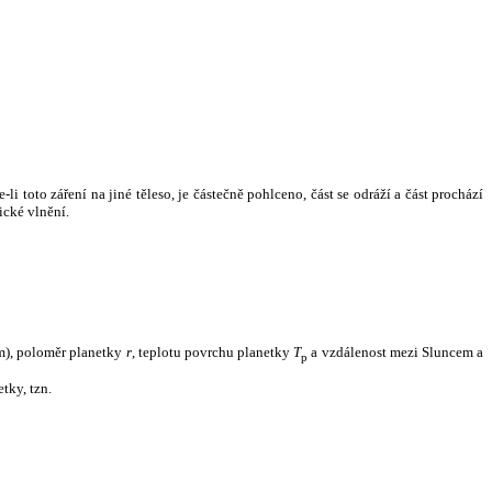
i toto záření na jiné těleso, je částečně pohlceno, část se odráží a část prochází
ické vlnění.
m), poloměr planetky
r
, teplotu povrchu planetky
T
a vzdálenost mezi Sluncem a
p
tky, tzn.