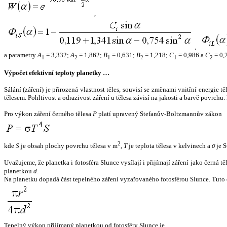
,
,
a parametry
A
= 3,332;
A
= 1,862;
B
= 0,631;
B
= 1,218;
C
= 0,986 a
C
= 0,
1
2
1
2
1
2
Výpočet efektivní teploty planetky …
Sálání (záření) je přirozená vlastnost těles, souvisí se změnami vnitřní energie 
tělesem. Pohltivost a odrazivost záření u tělesa závisí na jakosti a barvě povrch
Pro výkon záření černého tělesa
P
platí upravený Stefanův-Boltzmannův zákon
2
kde
S
je obsah plochy povrchu tělesa v m
,
T
je teplota tělesa v kelvinech a
σ
je S
Uvažujeme, že planetka i fotosféra Slunce vysílají i přijímají záření jako černá 
planetkou
d
.
Na planetku dopadá část tepelného záření vyzařovaného fotosférou Slunce. Tuto 
Tepelný výkon přijímaný planetkou od fotosféry Slunce je