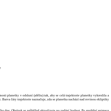
e
i planetky v odsluní (aféliu) tak, aby se celá trajektorie planetky vykreslila a
. Barva čáry trajektorie naznačuje, zda se planetka nachází nad rovinou ekliptiky
ního dne. Obrázek se průběžně aktualizuje po zadání hodnot. Po spuštění animace