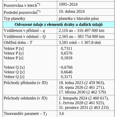
*)
1995–2024
Pozorována v letech
*)
10. dubna 2024
Poslední pozorování
Typ planetky
planetka v hlavním pásu
Odvozené údaje z elementů dráhy a dalších údajů
Vzdálenost v přísluní –
q
2,116 au – 316 497 000 km
Vzdálenost v odsluní –
Q
2,565 au – 383 754 000 km
Oběžná doba –
T
3,581 roků – 1 307,8 dnů
Vektor P [x]
0,7311
Vektor P [y]
0,6576
Vektor P [z]
0,1818
Vektor Q [x]
−0,6766
Vektor Q [y]
0,6646
Vektor Q [z]
0,3171
Průchody přísluním (v
JD
)
18. ledna 2023
(2 459 963),
18. srpna 2026
(2 461 271),
17. března 2030
(2 462 579)
Průchody odsluním (v
JD
)
2. listopadu 2024
(2 460 617),
1. června 2028
(2 461 925),
31. prosince 2031
(2 463 233)
Tisserandův parametr –
T
3,6
J