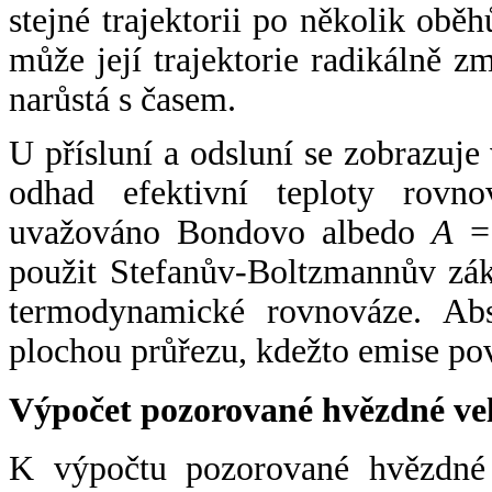
stejné trajektorii po několik oběh
může její trajektorie radikálně zm
narůstá s časem.
U přísluní a odsluní se zobrazuje
odhad efektivní teploty rovno
uvažováno Bondovo albedo
A
= 
použit Stefanův-Boltzmannův zák
termodynamické rovnováze. Abs
plochou průřezu, kdežto emise po
Výpočet pozorované hvězdné ve
K výpočtu pozorované hvězdné v