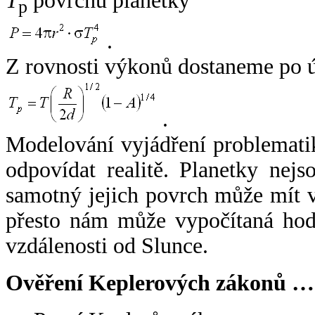
T
povrchu planetky
p
.
Z rovnosti výkonů dostaneme po 
.
Modelování vyjádření problemati
odpovídat realitě. Planetky nejso
samotný jejich povrch může mít v
přesto nám může vypočítaná hodn
vzdálenosti od Slunce.
Ověření Keplerových zákonů …