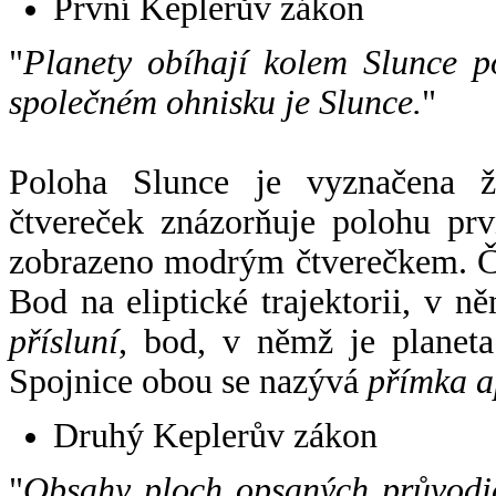
První Keplerův zákon
"
Planety obíhají kolem Slunce p
společném ohnisku je Slunce.
"
Poloha Slunce je vyznačena 
čtvereček znázorňuje polohu pr
zobrazeno modrým čtverečkem. Če
Bod na eliptické trajektorii, v n
přísluní
, bod, v němž je planet
Spojnice obou se nazývá
přímka a
Druhý Keplerův zákon
"
Obsahy ploch opsaných průvodič