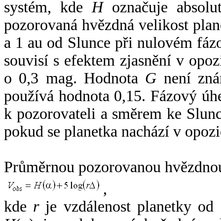
systém, kde
H
označuje absolut
pozorovaná hvězdná velikost plan
a 1 au od Slunce při nulovém fá
souvisí s efektem zjasnění v opoz
o 0,3 mag. Hodnota
G
není zná
používá hodnota 0,15. Fázový úh
k pozorovateli a směrem ke Slunc
pokud se planetka nachází v opozi
Průměrnou pozorovanou hvězdnou 
,
kde
r
je vzdálenost planetky od