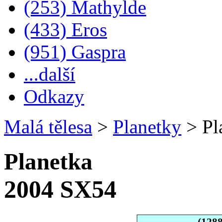
(253) Mathylde
(433) Eros
(951) Gaspra
...další
Odkazy
Malá tělesa
>
Planetky
>
Pl
Planetka
2004 SX54
(128