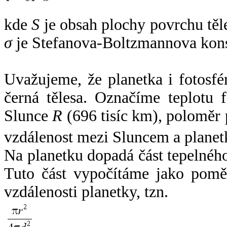
kde
S
je obsah plochy povrchu těl
σ
je Stefanova-Boltzmannova kons
Uvažujeme, že planetka i fotosfér
černá tělesa. Označíme teplotu 
Slunce
R
(696 tisíc km), poloměr
vzdálenost mezi Sluncem a plane
Na planetku dopadá část tepelnéh
Tuto část vypočítáme jako pomě
vzdálenosti planetky, tzn.