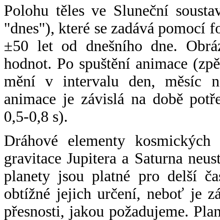
Polohu těles ve Sluneční sousta
"dnes"), které se zadává pomocí 
±50 let od dnešního dne. Obráz
hodnot. Po spuštění animace (zpě
mění v intervalu den, měsíc ne
animace je závislá na době potř
0,5-0,8 s).
Dráhové elementy kosmických t
gravitace Jupitera a Saturna neu
planety jsou platné pro delší č
obtížné jejich určení, neboť je 
přesnosti, jakou požadujeme. Pla