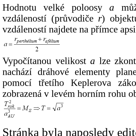
Hodnotu velké poloosy
a
může
vzdáleností (průvodiče
r
) objekt
vzdáleností najdete na přímce apsi
Vypočítanou velikost
a
lze zkont
nachází dráhové elementy plane
pomocí třetího Keplerova zák
zobrazená v levém horním rohu o
Stránka byla naposledy edi