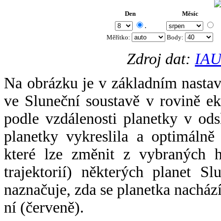
Den
Měsíc
.
Měřítko:
Body
:
Zdroj dat:
IAU
Na obrázku je v základním nastav
ve Sluneční soustavě v rovině ek
podle vzdálenosti planetky v odsl
planetky vykreslila a optimálně
které lze změnit z vybraných h
trajektorií) některých planet Sl
naznačuje, zda se planetka nacház
ní (červeně).