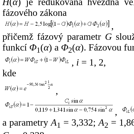
H
(
α
) je redukovaná hvězdná vel
fázového zákona
,
přičemž fázový parametr
G
slouž
funkcí
Φ
(
α
) a
Φ
(
α
). Fázovou fu
1
2
,
i
= 1, 2,
kde
,
,
a parametry
A
= 3,332;
A
= 1,8
1
2