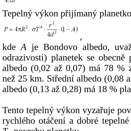
Tepelný výkon přijímaný planetko
,
kde
A
je Bondovo albedo, uvaž
odrazivosti) planetek se obecně
albedo (0,02 až 0,07) má 78 % z
než 25 km. Střední albedo (0,08 
albedo (0,13 až 0,28) má 18 % pla
Tento tepelný výkon vyzařuje po
rychlého otáčení a dobré tepelné