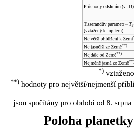
Průchody odsluním (v
JD
)
Tisserandův parametr –
T
J
(vztažený k Jupiteru)
Největší přiblížení k Zemi
**)
Nejjasnější ze Země
**)
Nejdále od Země
**
Nejméně jasná ze Země
*)
vztaženo
**)
hodnoty pro největší/nejmenší přibl
jsou spočítány pro období od 8. srpna
Poloha planetky