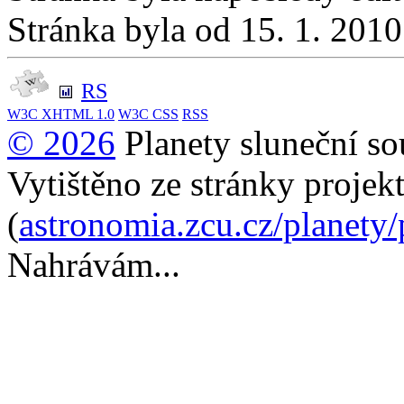
Stránka byla od 15. 1. 201
RS
W3C
XHTML 1.0
W3C
CSS
RSS
© 2026
Planety sluneční so
Vytištěno ze stránky projek
(
astronomia.zcu.cz/planety
Nahrávám...