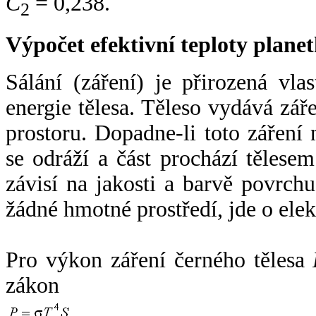
C
= 0,238.
2
Výpočet efektivní teploty plan
Sálání (záření) je přirozená vla
energie tělesa. Těleso vydává zá
prostoru. Dopadne-li toto záření n
se odráží a část prochází tělesem
závisí na jakosti a barvě povrch
žádné hmotné prostředí, jde o ele
Pro výkon záření černého tělesa
zákon