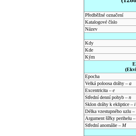
Předběžné označení
Katalogové číslo
Název
Kdy
Kde
Kým
E
(Ekv
Epocha
Velká poloosa dráhy –
a
Excentricita –
e
Střední denní pohyb –
n
Sklon dráhy k ekliptice –
i
Délka vzestupného uzlu –
Argument šířky perihelu 
Střední anomálie –
M