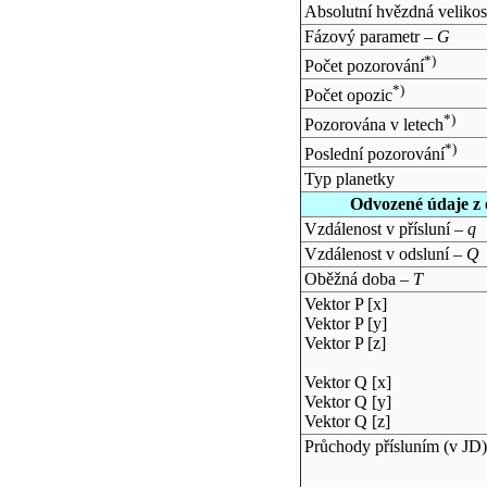
Absolutní hvězdná velikos
Fázový parametr –
G
*)
Počet pozorování
*)
Počet opozic
*)
Pozorována v letech
*)
Poslední pozorování
Typ planetky
Odvozené údaje z 
Vzdálenost v přísluní –
q
Vzdálenost v odsluní –
Q
Oběžná doba –
T
Vektor P [x]
Vektor P [y]
Vektor P [z]
Vektor Q [x]
Vektor Q [y]
Vektor Q [z]
Průchody přísluním (v
JD
)