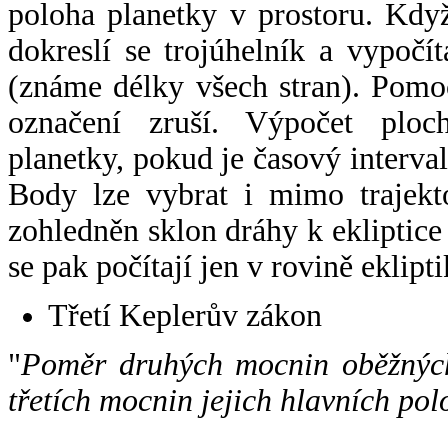
poloha planetky v prostoru. Kdy
dokreslí se trojúhelník a vypoč
(známe délky všech stran). Pomo
označení zruší. Výpočet ploch
planetky, pokud je časový interval
Body lze vybrat i mimo trajekto
zohledněn sklon dráhy k ekliptice
se pak počítají jen v rovině eklipti
Třetí Keplerův zákon
"
Poměr druhých mocnin oběžných
třetích mocnin jejich hlavních pol