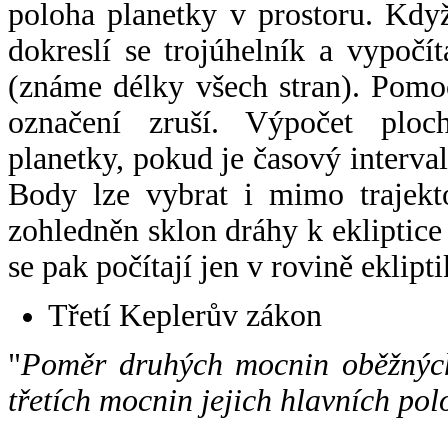
poloha planetky v prostoru. Kdy
dokreslí se trojúhelník a vypoč
(známe délky všech stran). Pomo
označení zruší. Výpočet ploch
planetky, pokud je časový interval
Body lze vybrat i mimo trajekto
zohledněn sklon dráhy k ekliptice
se pak počítají jen v rovině eklipti
Třetí Keplerův zákon
"
Poměr druhých mocnin oběžných
třetích mocnin jejich hlavních pol