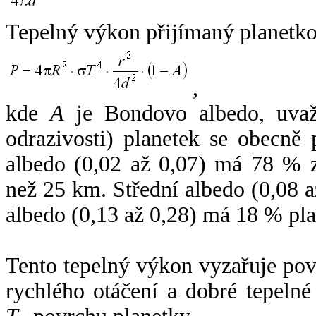
Tepelný výkon přijímaný planetko
,
kde
A
je Bondovo albedo, uvaž
odrazivosti) planetek se obecně
albedo (0,02 až 0,07) má 78 % z
než 25 km. Střední albedo (0,08 
albedo (0,13 až 0,28) má 18 % pla
Tento tepelný výkon vyzařuje po
rychlého otáčení a dobré tepelné