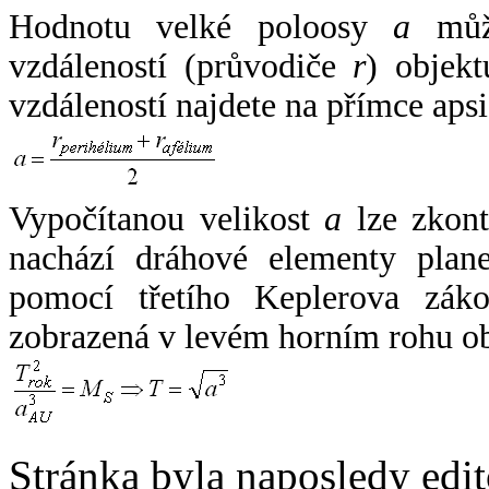
Hodnotu velké poloosy
a
může
vzdáleností (průvodiče
r
) objekt
vzdáleností najdete na přímce apsi
Vypočítanou velikost
a
lze zkont
nachází dráhové elementy plane
pomocí třetího Keplerova zák
zobrazená v levém horním rohu o
Stránka byla naposledy edi