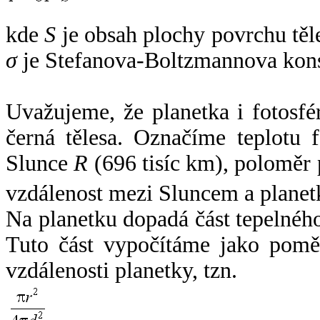
kde
S
je obsah plochy povrchu těl
σ
je Stefanova-Boltzmannova kons
Uvažujeme, že planetka i fotosfér
černá tělesa. Označíme teplotu 
Slunce
R
(696 tisíc km), poloměr
vzdálenost mezi Sluncem a plane
Na planetku dopadá část tepelnéh
Tuto část vypočítáme jako pomě
vzdálenosti planetky, tzn.