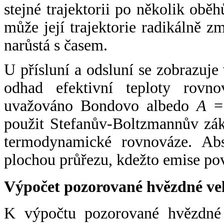
stejné trajektorii po několik oběh
může její trajektorie radikálně zm
narůstá s časem.
U přísluní a odsluní se zobrazuje
odhad efektivní teploty rovno
uvažováno Bondovo albedo
A
= 
použit Stefanův-Boltzmannův zák
termodynamické rovnováze. Abs
plochou průřezu, kdežto emise po
Výpočet pozorované hvězdné ve
K výpočtu pozorované hvězdné v