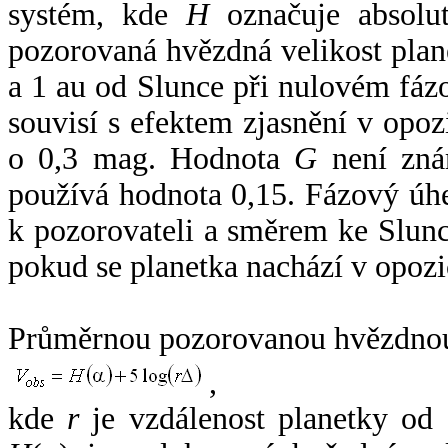
systém, kde
H
označuje absolut
pozorovaná hvězdná velikost plan
a 1 au od Slunce při nulovém fá
souvisí s efektem zjasnění v opoz
o 0,3 mag. Hodnota
G
není zná
používá hodnota 0,15. Fázový úh
k pozorovateli a směrem ke Slunc
pokud se planetka nachází v opozi
Průměrnou pozorovanou hvězdnou 
,
kde
r
je vzdálenost planetky od