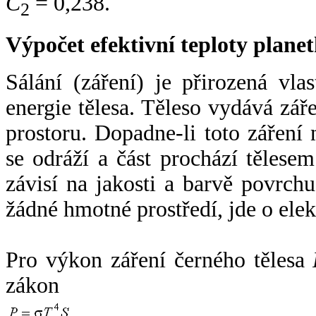
C
= 0,238.
2
Výpočet efektivní teploty plan
Sálání (záření) je přirozená vla
energie tělesa. Těleso vydává zá
prostoru. Dopadne-li toto záření n
se odráží a část prochází tělesem
závisí na jakosti a barvě povrch
žádné hmotné prostředí, jde o ele
Pro výkon záření černého tělesa
zákon