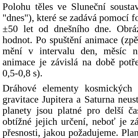
Polohu těles ve Sluneční sousta
"dnes"), které se zadává pomocí 
±50 let od dnešního dne. Obráz
hodnot. Po spuštění animace (zpě
mění v intervalu den, měsíc ne
animace je závislá na době potř
0,5-0,8 s).
Dráhové elementy kosmických t
gravitace Jupitera a Saturna neu
planety jsou platné pro delší č
obtížné jejich určení, neboť je 
přesnosti, jakou požadujeme. Pla