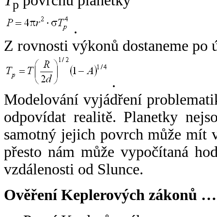
T
povrchu planetky
p
.
Z rovnosti výkonů dostaneme po 
.
Modelování vyjádření problemati
odpovídat realitě. Planetky nejso
samotný jejich povrch může mít v
přesto nám může vypočítaná hodn
vzdálenosti od Slunce.
Ověření Keplerových zákonů …