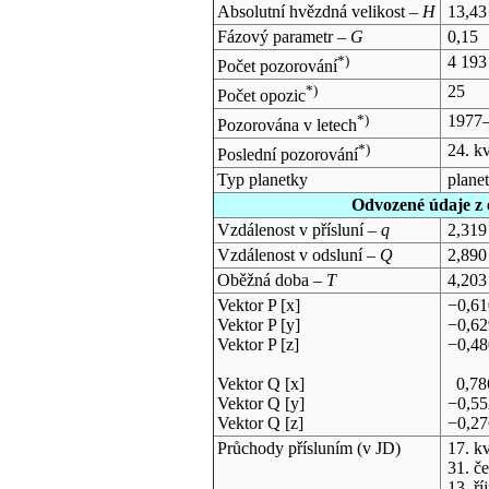
Absolutní hvězdná velikost –
H
13,43
Fázový parametr –
G
0,15
*)
4 193
Počet pozorování
*)
25
Počet opozic
*)
1977
Pozorována v letech
*)
24. k
Poslední pozorování
Typ planetky
plane
Odvozené údaje z 
Vzdálenost v přísluní –
q
2,319
Vzdálenost v odsluní –
Q
2,890
Oběžná doba –
T
4,203
Vektor P [x]
−0,6
Vektor P [y]
−0,6
Vektor P [z]
−0,4
Vektor Q [x]
0,78
Vektor Q [y]
−0,5
Vektor Q [z]
−0,2
Průchody přísluním (v
JD
)
17. k
31. č
13. ř