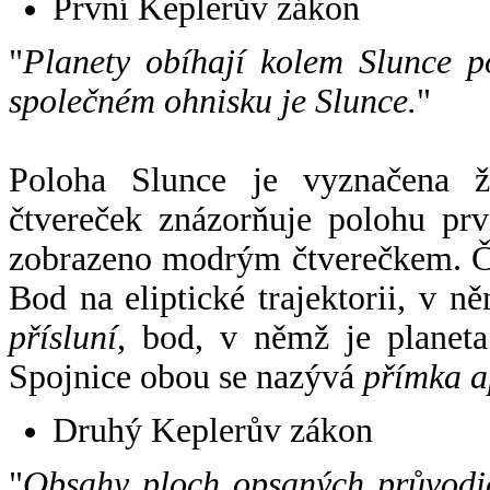
První Keplerův zákon
"
Planety obíhají kolem Slunce p
společném ohnisku je Slunce.
"
Poloha Slunce je vyznačena 
čtvereček znázorňuje polohu pr
zobrazeno modrým čtverečkem. Če
Bod na eliptické trajektorii, v n
přísluní
, bod, v němž je planet
Spojnice obou se nazývá
přímka a
Druhý Keplerův zákon
"
Obsahy ploch opsaných průvodič