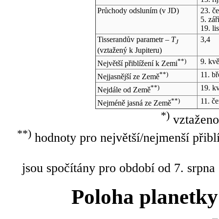
Průchody odsluním (v
JD
)
23. č
5. zář
19. l
Tisserandův parametr –
T
3,4
J
(vztažený k Jupiteru)
**)
9. kv
Největší přiblížení k Zemi
**)
11. b
Nejjasnější ze Země
**)
19. k
Nejdále od Země
**)
11. č
Nejméně jasná ze Země
*)
vztaženo
**)
hodnoty pro největší/nejmenší přibl
jsou spočítány pro období od 7. srpna
Poloha planetky