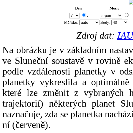
Den
Měsíc
.
Měřítko:
Body
:
Zdroj dat:
IAU
Na obrázku je v základním nastav
ve Sluneční soustavě v rovině ek
podle vzdálenosti planetky v odsl
planetky vykreslila a optimálně
které lze změnit z vybraných h
trajektorií) některých planet Sl
naznačuje, zda se planetka nacház
ní (červeně).