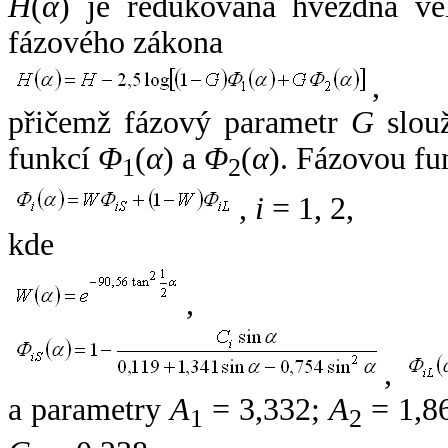
H
(
α
) je redukovaná hvězdná vel
fázového zákona
,
přičemž fázový parametr
G
slouž
funkcí
Φ
(
α
) a
Φ
(
α
). Fázovou fu
1
2
,
i
= 1, 2,
kde
,
,
a parametry
A
= 3,332;
A
= 1,8
1
2