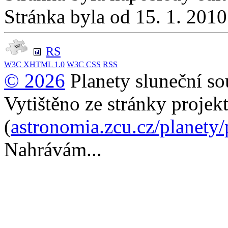
Stránka byla od 15. 1. 201
RS
W3C
XHTML 1.0
W3C
CSS
RSS
© 2026
Planety sluneční so
Vytištěno ze stránky projek
(
astronomia.zcu.cz/planety
Nahrávám...