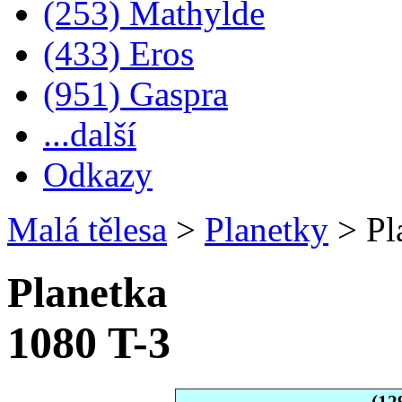
(253) Mathylde
(433) Eros
(951) Gaspra
...další
Odkazy
Malá tělesa
>
Planetky
>
Pl
Planetka
1080 T-3
(12