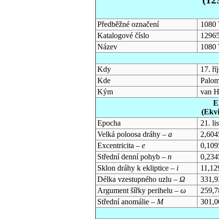
Předběžné označení
1080 
Katalogové číslo
1296
Název
1080 
Kdy
17. ř
Kde
Palom
Kým
van H
E
(Ekv
Epocha
21. l
Velká poloosa dráhy –
a
2,604
Excentricita –
e
0,109
Střední denní pohyb –
n
0,234
Sklon dráhy k ekliptice –
i
11,12
Délka vzestupného uzlu –
Ω
331,9
Argument šířky perihelu –
ω
259,7
Střední anomálie –
M
301,0