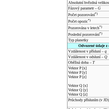
Absolutní hvězdná velikos
Fázový parametr –
G
*)
Počet pozorování
*)
Počet opozic
*)
Pozorována v letech
*)
Poslední pozorování
Typ planetky
Odvozené údaje z 
Vzdálenost v přísluní –
q
Vzdálenost v odsluní –
Q
Oběžná doba –
T
Vektor P [x]
Vektor P [y]
Vektor P [z]
Vektor Q [x]
Vektor Q [y]
Vektor Q [z]
Průchody přísluním (v
JD
)