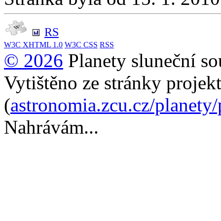
RS
W3C
XHTML 1.0
W3C
CSS
RSS
© 2026
Planety sluneční so
Vytištěno ze stránky projek
(
astronomia.zcu.cz/planety
Nahrávám...