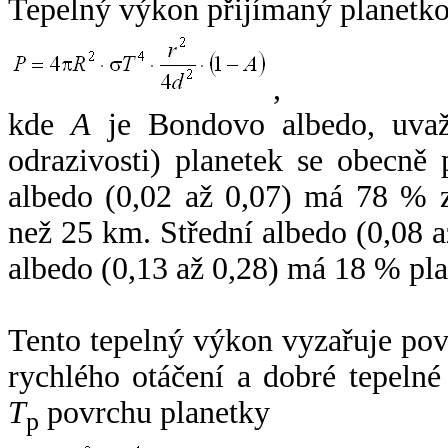
Tepelný výkon přijímaný planetko
,
kde
A
je Bondovo albedo, uvaž
odrazivosti) planetek se obecně
albedo (0,02 až 0,07) má 78 % z
než 25 km. Střední albedo (0,08 
albedo (0,13 až 0,28) má 18 % pla
Tento tepelný výkon vyzařuje po
rychlého otáčení a dobré tepelné
T
povrchu planetky
p