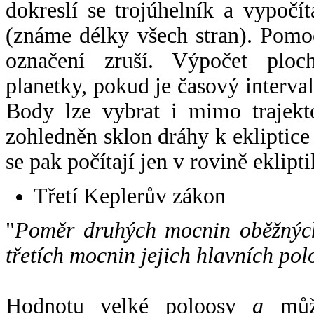
dokreslí se trojúhelník a vypoč
(známe délky všech stran). Pomo
označení zruší. Výpočet ploch
planetky, pokud je časový interval
Body lze vybrat i mimo trajekto
zohledněn sklon dráhy k ekliptice
se pak počítají jen v rovině eklipti
Třetí Keplerův zákon
"
Poměr druhých mocnin oběžných
třetích mocnin jejich hlavních pol
Hodnotu velké poloosy
a
může