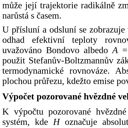
může její trajektorie radikálně zm
narůstá s časem.
U přísluní a odsluní se zobrazuje
odhad efektivní teploty rovno
uvažováno Bondovo albedo
A
= 
použit Stefanův-Boltzmannův zák
termodynamické rovnováze. Abs
plochou průřezu, kdežto emise po
Výpočet pozorované hvězdné ve
K výpočtu pozorované hvězdné v
systém, kde
H
označuje absolut