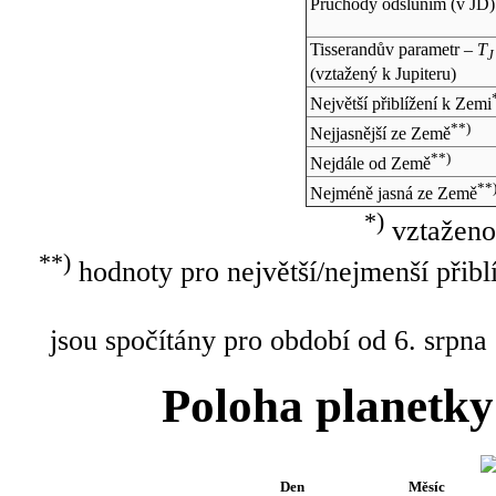
Průchody odsluním (v
JD
)
Tisserandův parametr –
T
J
(vztažený k Jupiteru)
Největší přiblížení k Zemi
**)
Nejjasnější ze Země
**)
Nejdále od Země
**
Nejméně jasná ze Země
*)
vztaženo
**)
hodnoty pro největší/nejmenší přibl
jsou spočítány pro období od 6. srpna
Poloha planetky
Den
Měsíc