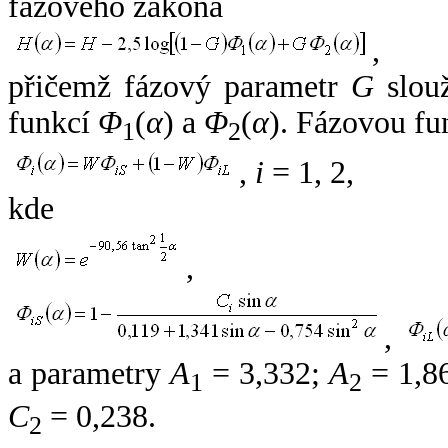
fázového zákona
,
přičemž fázový parametr
G
slouž
funkcí
Φ
(
α
) a
Φ
(
α
). Fázovou fu
1
2
,
i
= 1, 2,
kde
,
,
a parametry
A
= 3,332;
A
= 1,8
1
2
C
= 0,238.
2