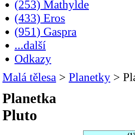
(253) Mathylde
(433) Eros
(951) Gaspra
...další
Odkazy
Malá tělesa
>
Planetky
>
Pl
Planetka
Pluto
(1