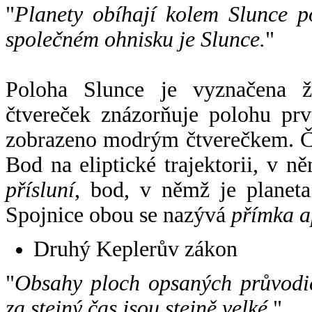
"
Planety obíhají kolem Slunce p
společném ohnisku je Slunce.
"
Poloha Slunce je vyznačena 
čtvereček znázorňuje polohu pr
zobrazeno modrým čtverečkem. Če
Bod na eliptické trajektorii, v n
přísluní
, bod, v němž je planet
Spojnice obou se nazývá
přímka a
Druhý Keplerův zákon
"
Obsahy ploch opsaných průvodič
za stejný čas jsou stejně velké.
".