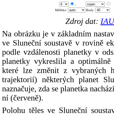
.
Měřítko:
Body
:
Zdroj dat:
IAU
Na obrázku je v základním nastav
ve Sluneční soustavě v rovině ek
podle vzdálenosti planetky v odsl
planetky vykreslila a optimálně
které lze změnit z vybraných h
trajektorií) některých planet Sl
naznačuje, zda se planetka nacház
ní (červeně).
Polohu těles ve Sluneční sousta