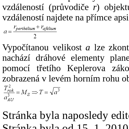
vzdáleností (průvodiče
r
) objekt
vzdáleností najdete na přímce apsi
Vypočítanou velikost
a
lze zkont
nachází dráhové elementy plane
pomocí třetího Keplerova zák
zobrazená v levém horním rohu o
Stránka byla naposledy edi
Stránka byla od 15. 1. 201