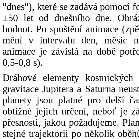
"dnes"), které se zadává pomocí 
±50 let od dnešního dne. Obráz
hodnot. Po spuštění animace (zpě
mění v intervalu den, měsíc ne
animace je závislá na době potř
0,5-0,8 s).
Dráhové elementy kosmických t
gravitace Jupitera a Saturna neu
planety jsou platné pro delší č
obtížné jejich určení, neboť je 
přesnosti, jakou požadujeme. Pla
stejné trajektorii po několik oběh