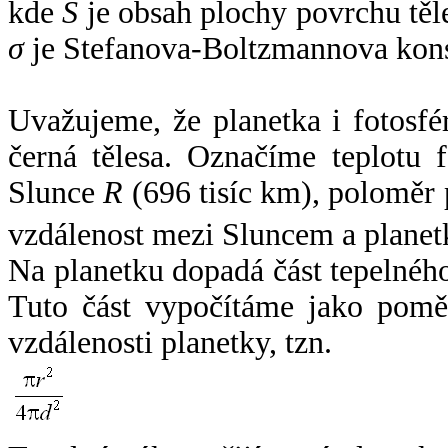
kde
S
je obsah plochy povrchu těl
σ
je Stefanova-Boltzmannova kons
Uvažujeme, že planetka i fotosfér
černá tělesa. Označíme teplotu 
Slunce
R
(696 tisíc km), poloměr
vzdálenost mezi Sluncem a plane
Na planetku dopadá část tepelnéh
Tuto část vypočítáme jako pomě
vzdálenosti planetky, tzn.