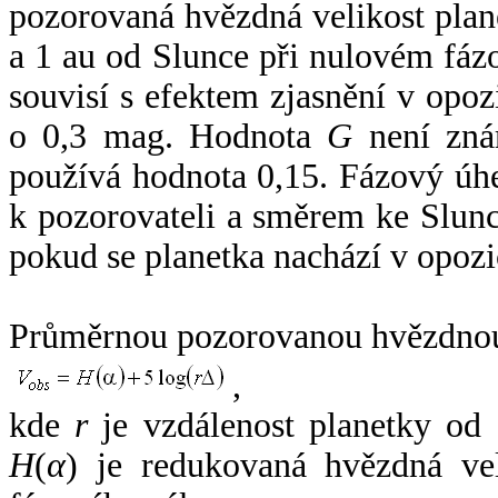
pozorovaná hvězdná velikost plan
a 1 au od Slunce při nulovém fá
souvisí s efektem zjasnění v opoz
o 0,3 mag. Hodnota
G
není zná
používá hodnota 0,15. Fázový úh
k pozorovateli a směrem ke Slunc
pokud se planetka nachází v opozi
Průměrnou pozorovanou hvězdnou 
,
kde
r
je vzdálenost planetky od
H
(
α
) je redukovaná hvězdná vel