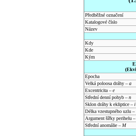
Předběžné označení
Katalogové číslo
Název
Kdy
Kde
Kým
E
(Ekv
Epocha
Velká poloosa dráhy –
a
Excentricita –
e
Střední denní pohyb –
n
Sklon dráhy k ekliptice –
i
Délka vzestupného uzlu –
Argument šířky perihelu 
Střední anomálie –
M