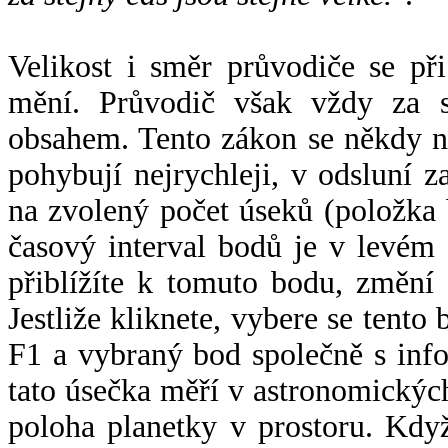
Velikost i směr průvodiče se při
mění. Průvodič však vždy za s
obsahem. Tento zákon se někdy 
pohybují nejrychleji, v odsluní z
na zvolený počet úseků (položka 
časový interval bodů je v levém
přiblížíte k tomuto bodu, změní
Jestliže kliknete, vybere se tento
F1 a vybraný bod společně s info
tato úsečka měří v astronomickýc
poloha planetky v prostoru. Kdy