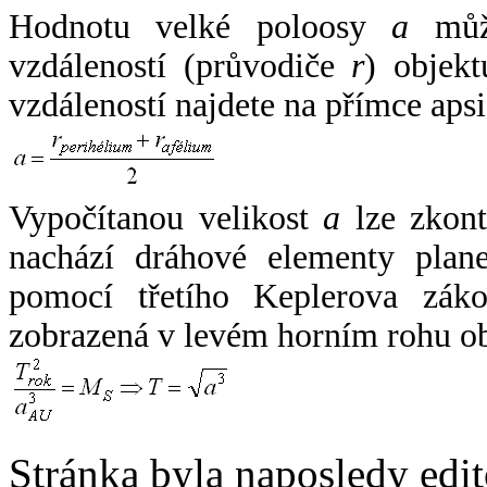
Hodnotu velké poloosy
a
může
vzdáleností (průvodiče
r
) objekt
vzdáleností najdete na přímce apsi
Vypočítanou velikost
a
lze zkont
nachází dráhové elementy plane
pomocí třetího Keplerova zák
zobrazená v levém horním rohu o
Stránka byla naposledy edi