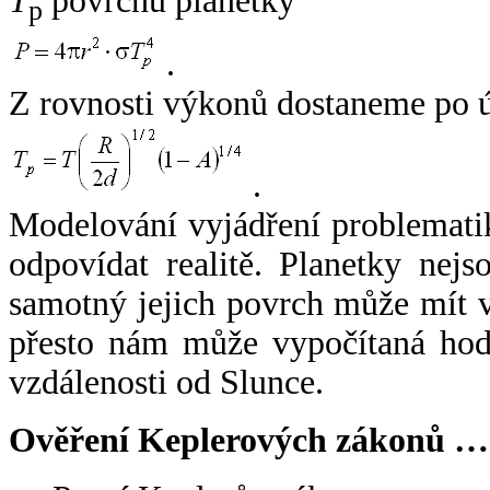
T
povrchu planetky
p
.
Z rovnosti výkonů dostaneme po 
.
Modelování vyjádření problemati
odpovídat realitě. Planetky nejso
samotný jejich povrch může mít v
přesto nám může vypočítaná hodn
vzdálenosti od Slunce.
Ověření Keplerových zákonů …