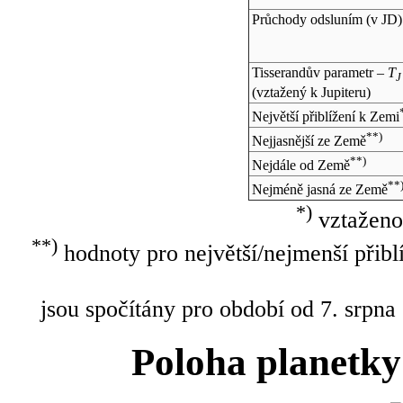
Průchody odsluním (v
JD
)
Tisserandův parametr –
T
J
(vztažený k Jupiteru)
Největší přiblížení k Zemi
**)
Nejjasnější ze Země
**)
Nejdále od Země
**
Nejméně jasná ze Země
*)
vztaženo
**)
hodnoty pro největší/nejmenší přibl
jsou spočítány pro období od 7. srpna
Poloha planetky