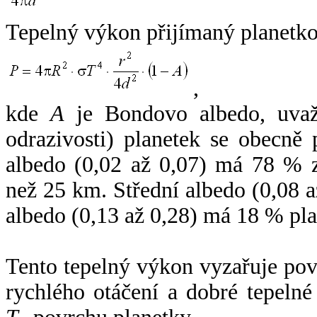
Tepelný výkon přijímaný planetko
,
kde
A
je Bondovo albedo, uvaž
odrazivosti) planetek se obecně
albedo (0,02 až 0,07) má 78 % z
než 25 km. Střední albedo (0,08 
albedo (0,13 až 0,28) má 18 % pla
Tento tepelný výkon vyzařuje po
rychlého otáčení a dobré tepelné