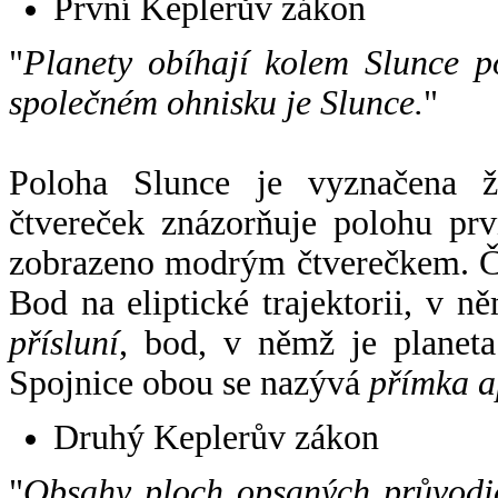
První Keplerův zákon
"
Planety obíhají kolem Slunce p
společném ohnisku je Slunce.
"
Poloha Slunce je vyznačena 
čtvereček znázorňuje polohu pr
zobrazeno modrým čtverečkem. Če
Bod na eliptické trajektorii, v n
přísluní
, bod, v němž je planet
Spojnice obou se nazývá
přímka a
Druhý Keplerův zákon
"
Obsahy ploch opsaných průvodič