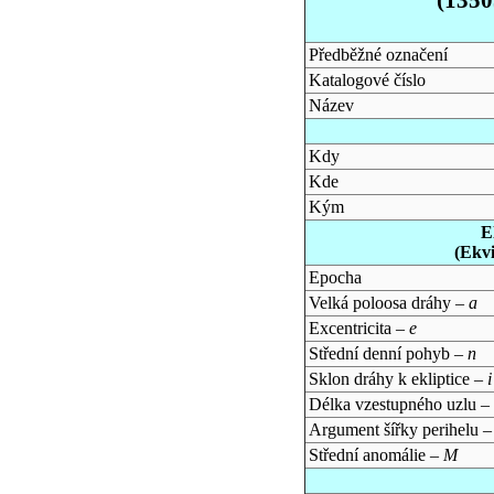
Předběžné označení
Katalogové číslo
Název
Kdy
Kde
Kým
E
(Ekv
Epocha
Velká poloosa dráhy –
a
Excentricita –
e
Střední denní pohyb –
n
Sklon dráhy k ekliptice –
i
Délka vzestupného uzlu –
Argument šířky perihelu 
Střední anomálie –
M