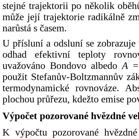
stejné trajektorii po několik oběh
může její trajektorie radikálně zm
narůstá s časem.
U přísluní a odsluní se zobrazuje
odhad efektivní teploty rovno
uvažováno Bondovo albedo
A
= 
použit Stefanův-Boltzmannův zák
termodynamické rovnováze. Abs
plochou průřezu, kdežto emise po
Výpočet pozorované hvězdné ve
K výpočtu pozorované hvězdné v