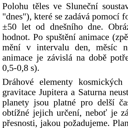
Polohu těles ve Sluneční sousta
"dnes"), které se zadává pomocí 
±50 let od dnešního dne. Obráz
hodnot. Po spuštění animace (zpě
mění v intervalu den, měsíc ne
animace je závislá na době potř
0,5-0,8 s).
Dráhové elementy kosmických t
gravitace Jupitera a Saturna neu
planety jsou platné pro delší č
obtížné jejich určení, neboť je 
přesnosti, jakou požadujeme. Pla