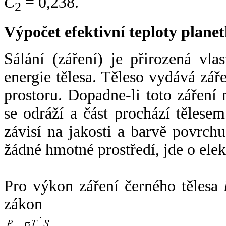
C
= 0,238.
2
Výpočet efektivní teploty plan
Sálání (záření) je přirozená vla
energie tělesa. Těleso vydává zá
prostoru. Dopadne-li toto záření n
se odráží a část prochází tělesem
závisí na jakosti a barvě povrch
žádné hmotné prostředí, jde o ele
Pro výkon záření černého tělesa
zákon