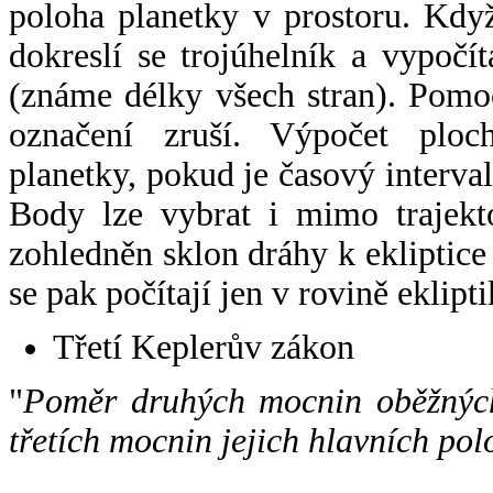
poloha planetky v prostoru. Kdy
dokreslí se trojúhelník a vypoč
(známe délky všech stran). Pomo
označení zruší. Výpočet ploch
planetky, pokud je časový interval
Body lze vybrat i mimo trajekto
zohledněn sklon dráhy k ekliptice
se pak počítají jen v rovině eklipti
Třetí Keplerův zákon
"
Poměr druhých mocnin oběžných
třetích mocnin jejich hlavních pol