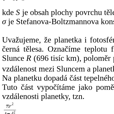
kde
S
je obsah plochy povrchu těl
σ
je Stefanova-Boltzmannova kons
Uvažujeme, že planetka i fotosfér
černá tělesa. Označíme teplotu 
Slunce
R
(696 tisíc km), poloměr
vzdálenost mezi Sluncem a plane
Na planetku dopadá část tepelnéh
Tuto část vypočítáme jako pomě
vzdálenosti planetky, tzn.