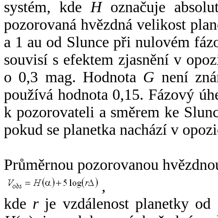
systém, kde
H
označuje absolut
pozorovaná hvězdná velikost plan
a 1 au od Slunce při nulovém fá
souvisí s efektem zjasnění v opoz
o 0,3 mag. Hodnota
G
není zná
používá hodnota 0,15. Fázový úh
k pozorovateli a směrem ke Slunc
pokud se planetka nachází v opozi
Průměrnou pozorovanou hvězdnou 
,
kde
r
je vzdálenost planetky od