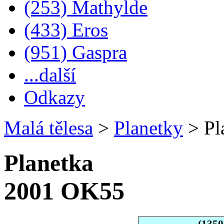
(253) Mathylde
(433) Eros
(951) Gaspra
...další
Odkazy
Malá tělesa
>
Planetky
>
Pl
Planetka
2001 OK55
(135