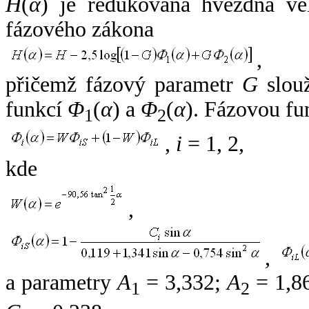
H
(
α
) je redukovaná hvězdná vel
fázového zákona
,
přičemž fázový parametr
G
slouž
funkcí
Φ
(
α
) a
Φ
(
α
). Fázovou fu
1
2
,
i
= 1, 2,
kde
,
,
a parametry
A
= 3,332;
A
= 1,8
1
2