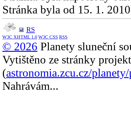
Stránka byla od 15. 1. 201
RS
W3C
XHTML 1.0
W3C
CSS
RSS
© 2026
Planety sluneční so
Vytištěno ze stránky projek
(
astronomia.zcu.cz/planety
Nahrávám...