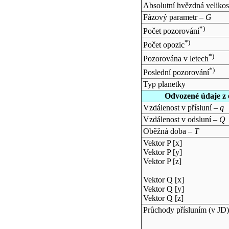
Absolutní hvězdná velikos
Fázový parametr –
G
*)
Počet pozorování
*)
Počet opozic
*)
Pozorována v letech
*)
Poslední pozorování
Typ planetky
Odvozené údaje z 
Vzdálenost v přísluní –
q
Vzdálenost v odsluní –
Q
Oběžná doba –
T
Vektor P [x]
Vektor P [y]
Vektor P [z]
Vektor Q [x]
Vektor Q [y]
Vektor Q [z]
Průchody přísluním (v
JD
)