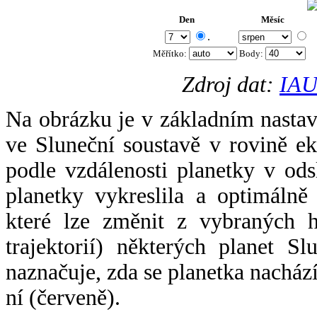
Den
Měsíc
.
Měřítko:
Body
:
Zdroj dat:
IAU
Na obrázku je v základním nastav
ve Sluneční soustavě v rovině ek
podle vzdálenosti planetky v odsl
planetky vykreslila a optimálně
které lze změnit z vybraných h
trajektorií) některých planet Sl
naznačuje, zda se planetka nacház
ní (červeně).