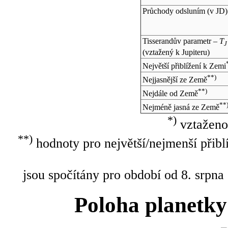
Průchody odsluním (v
JD
)
Tisserandův parametr –
T
J
(vztažený k Jupiteru)
Největší přiblížení k Zemi
**)
Nejjasnější ze Země
**)
Nejdále od Země
**
Nejméně jasná ze Země
*)
vztaženo
**)
hodnoty pro největší/nejmenší přibl
jsou spočítány pro období od 8. srpna
Poloha planetky