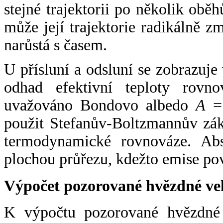
stejné trajektorii po několik oběh
může její trajektorie radikálně zm
narůstá s časem.
U přísluní a odsluní se zobrazuje
odhad efektivní teploty rovno
uvažováno Bondovo albedo
A
= 
použit Stefanův-Boltzmannův zák
termodynamické rovnováze. Abs
plochou průřezu, kdežto emise po
Výpočet pozorované hvězdné ve
K výpočtu pozorované hvězdné v