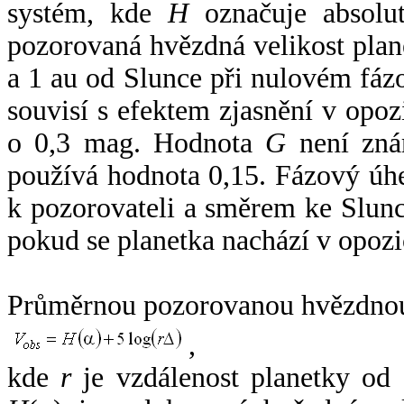
systém, kde
H
označuje absolut
pozorovaná hvězdná velikost plan
a 1 au od Slunce při nulovém fá
souvisí s efektem zjasnění v opoz
o 0,3 mag. Hodnota
G
není zná
používá hodnota 0,15. Fázový úh
k pozorovateli a směrem ke Slunc
pokud se planetka nachází v opozi
Průměrnou pozorovanou hvězdnou 
,
kde
r
je vzdálenost planetky od