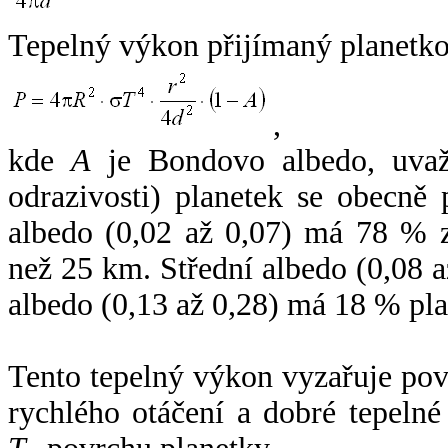
Tepelný výkon přijímaný planetko
,
kde
A
je Bondovo albedo, uvaž
odrazivosti) planetek se obecně
albedo (0,02 až 0,07) má 78 % z
než 25 km. Střední albedo (0,08 
albedo (0,13 až 0,28) má 18 % pla
Tento tepelný výkon vyzařuje po
rychlého otáčení a dobré tepelné