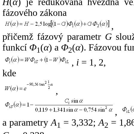
H
(
α
) je redukovaná hvězdná vel
fázového zákona
,
přičemž fázový parametr
G
slouž
funkcí
Φ
(
α
) a
Φ
(
α
). Fázovou fu
1
2
,
i
= 1, 2,
kde
,
,
a parametry
A
= 3,332;
A
= 1,8
1
2