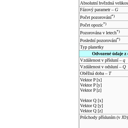
Absolutní hvězdná velikos
Fázový parametr –
G
*)
Počet pozorování
*)
Počet opozic
*)
Pozorována v letech
*)
Poslední pozorování
Typ planetky
Odvozené údaje z 
Vzdálenost v přísluní –
q
Vzdálenost v odsluní –
Q
Oběžná doba –
T
Vektor P [x]
Vektor P [y]
Vektor P [z]
Vektor Q [x]
Vektor Q [y]
Vektor Q [z]
Průchody přísluním (v
JD
)