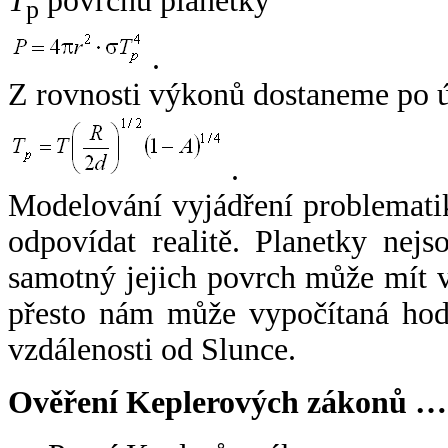
T
povrchu planetky
p
.
Z rovnosti výkonů dostaneme po 
.
Modelování vyjádření problemati
odpovídat realitě. Planetky nejso
samotný jejich povrch může mít v
přesto nám může vypočítaná hodn
vzdálenosti od Slunce.
Ověření Keplerových zákonů …