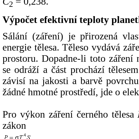
C
= 0,238.
2
Výpočet efektivní teploty plan
Sálání (záření) je přirozená vla
energie tělesa. Těleso vydává zá
prostoru. Dopadne-li toto záření n
se odráží a část prochází tělesem
závisí na jakosti a barvě povrch
žádné hmotné prostředí, jde o ele
Pro výkon záření černého tělesa
zákon