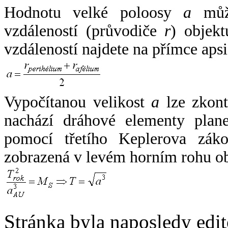
Hodnotu velké poloosy
a
může
vzdáleností (průvodiče
r
) objekt
vzdáleností najdete na přímce apsi
Vypočítanou velikost
a
lze zkont
nachází dráhové elementy plane
pomocí třetího Keplerova zák
zobrazená v levém horním rohu o
Stránka byla naposledy edi