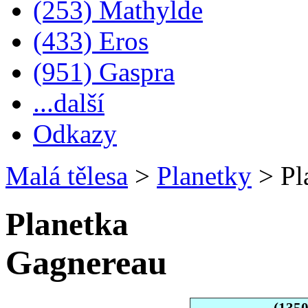
(253) Mathylde
(433) Eros
(951) Gaspra
...další
Odkazy
Malá tělesa
>
Planetky
>
Pl
Planetka
Gagnereau
(135