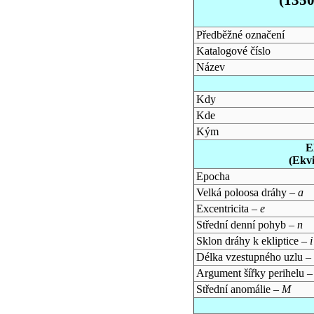
Předběžné označení
Katalogové číslo
Název
Kdy
Kde
Kým
E
(Ekv
Epocha
Velká poloosa dráhy –
a
Excentricita –
e
Střední denní pohyb –
n
Sklon dráhy k ekliptice –
i
Délka vzestupného uzlu –
Argument šířky perihelu 
Střední anomálie –
M