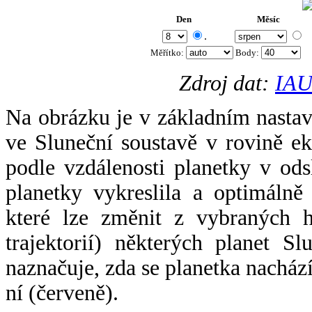
Den
Měsíc
.
Měřítko:
Body
:
Zdroj dat:
IAU
Na obrázku je v základním nastav
ve Sluneční soustavě v rovině ek
podle vzdálenosti planetky v odsl
planetky vykreslila a optimálně
které lze změnit z vybraných h
trajektorií) některých planet Sl
naznačuje, zda se planetka nacház
ní (červeně).