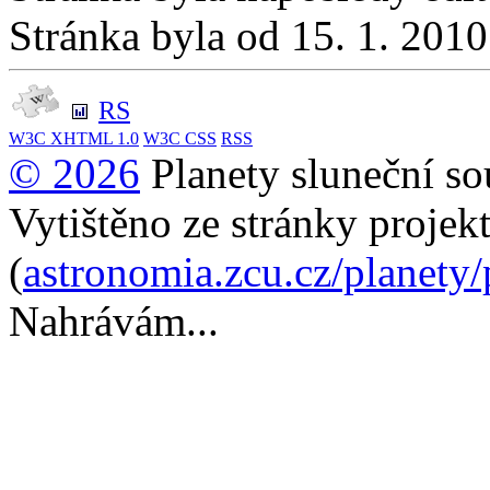
Stránka byla od 15. 1. 201
RS
W3C
XHTML 1.0
W3C
CSS
RSS
© 2026
Planety sluneční so
Vytištěno ze stránky projek
(
astronomia.zcu.cz/planety
Nahrávám...