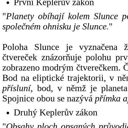
První Keplerův zákon
"
Planety obíhají kolem Slunce p
společném ohnisku je Slunce.
"
Poloha Slunce je vyznačena 
čtvereček znázorňuje polohu pr
zobrazeno modrým čtverečkem. Če
Bod na eliptické trajektorii, v n
přísluní
, bod, v němž je planet
Spojnice obou se nazývá
přímka a
Druhý Keplerův zákon
"
Obsahy ploch opsaných průvodič