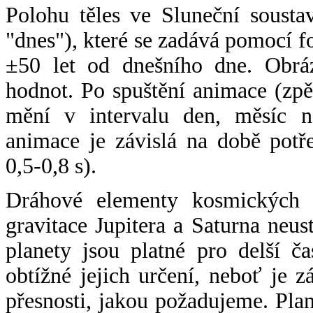
Polohu těles ve Sluneční sousta
"dnes"), které se zadává pomocí 
±50 let od dnešního dne. Obráz
hodnot. Po spuštění animace (zpě
mění v intervalu den, měsíc ne
animace je závislá na době potř
0,5-0,8 s).
Dráhové elementy kosmických t
gravitace Jupitera a Saturna neu
planety jsou platné pro delší č
obtížné jejich určení, neboť je 
přesnosti, jakou požadujeme. Pla