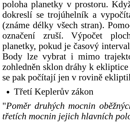
poloha planetky v prostoru. Kdy
dokreslí se trojúhelník a vypoč
(známe délky všech stran). Pomo
označení zruší. Výpočet ploch
planetky, pokud je časový interval
Body lze vybrat i mimo trajekto
zohledněn sklon dráhy k ekliptice
se pak počítají jen v rovině eklipti
Třetí Keplerův zákon
"
Poměr druhých mocnin oběžných
třetích mocnin jejich hlavních pol