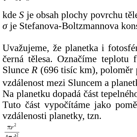
kde
S
je obsah plochy povrchu těl
σ
je Stefanova-Boltzmannova kons
Uvažujeme, že planetka i fotosfér
černá tělesa. Označíme teplotu 
Slunce
R
(696 tisíc km), poloměr
vzdálenost mezi Sluncem a plane
Na planetku dopadá část tepelnéh
Tuto část vypočítáme jako pomě
vzdálenosti planetky, tzn.