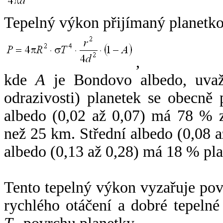
Tepelný výkon přijímaný planetko
,
kde
A
je Bondovo albedo, uvaž
odrazivosti) planetek se obecně
albedo (0,02 až 0,07) má 78 % z
než 25 km. Střední albedo (0,08 
albedo (0,13 až 0,28) má 18 % pla
Tento tepelný výkon vyzařuje po
rychlého otáčení a dobré tepelné