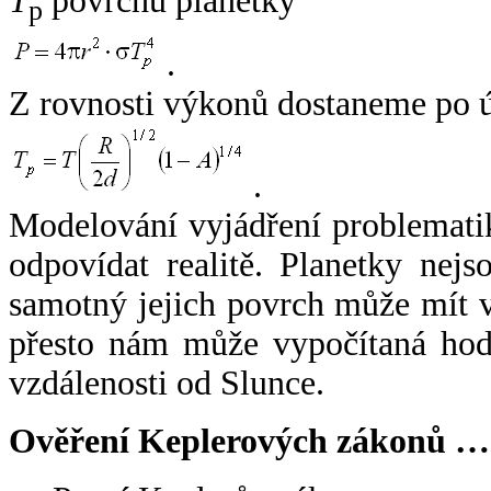
T
povrchu planetky
p
.
Z rovnosti výkonů dostaneme po 
.
Modelování vyjádření problemati
odpovídat realitě. Planetky nejso
samotný jejich povrch může mít v
přesto nám může vypočítaná hodn
vzdálenosti od Slunce.
Ověření Keplerových zákonů …