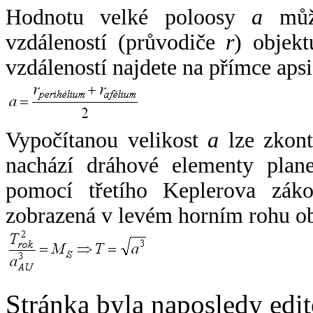
Hodnotu velké poloosy
a
může
vzdáleností (průvodiče
r
) objekt
vzdáleností najdete na přímce apsi
Vypočítanou velikost
a
lze zkont
nachází dráhové elementy plane
pomocí třetího Keplerova zák
zobrazená v levém horním rohu o
Stránka byla naposledy edi