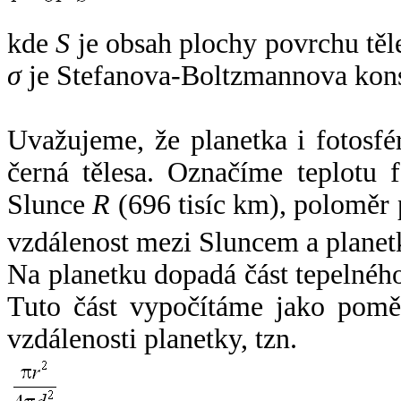
kde
S
je obsah plochy povrchu těl
σ
je Stefanova-Boltzmannova kons
Uvažujeme, že planetka i fotosfér
černá tělesa. Označíme teplotu 
Slunce
R
(696 tisíc km), poloměr
vzdálenost mezi Sluncem a plane
Na planetku dopadá část tepelnéh
Tuto část vypočítáme jako pomě
vzdálenosti planetky, tzn.