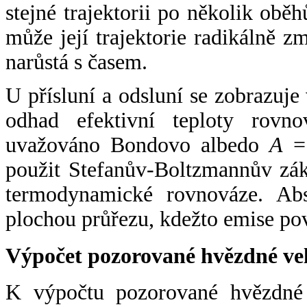
stejné trajektorii po několik oběh
může její trajektorie radikálně zm
narůstá s časem.
U přísluní a odsluní se zobrazuje
odhad efektivní teploty rovno
uvažováno Bondovo albedo
A
= 
použit Stefanův-Boltzmannův zák
termodynamické rovnováze. Abs
plochou průřezu, kdežto emise po
Výpočet pozorované hvězdné ve
K výpočtu pozorované hvězdné v