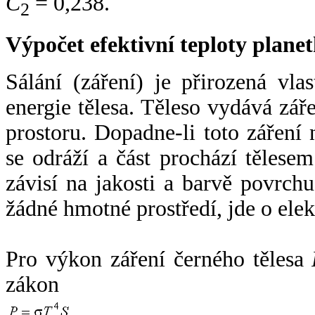
C
= 0,238.
2
Výpočet efektivní teploty plan
Sálání (záření) je přirozená vla
energie tělesa. Těleso vydává zá
prostoru. Dopadne-li toto záření n
se odráží a část prochází tělesem
závisí na jakosti a barvě povrch
žádné hmotné prostředí, jde o ele
Pro výkon záření černého tělesa
zákon