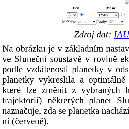
Den
Měsíc
.
Měřítko:
Body
:
Zdroj dat:
IAU
Na obrázku je v základním nastav
ve Sluneční soustavě v rovině ek
podle vzdálenosti planetky v odsl
planetky vykreslila a optimálně
které lze změnit z vybraných h
trajektorií) některých planet Sl
naznačuje, zda se planetka nacház
ní (červeně).