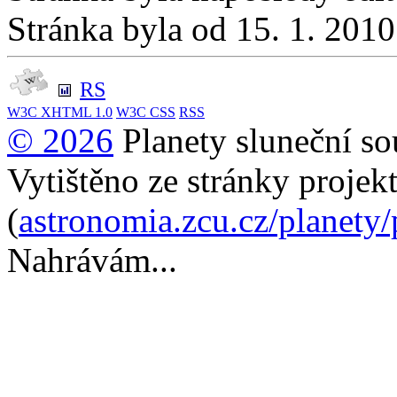
Stránka byla od 15. 1. 201
RS
W3C
XHTML 1.0
W3C
CSS
RSS
© 2026
Planety sluneční so
Vytištěno ze stránky projek
(
astronomia.zcu.cz/planety
Nahrávám...