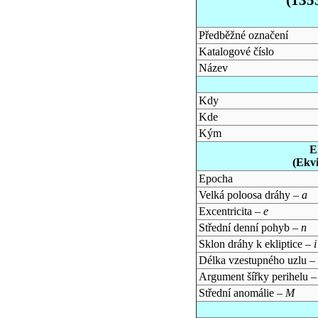
Předběžné označení
Katalogové číslo
Název
Kdy
Kde
Kým
E
(Ekv
Epocha
Velká poloosa dráhy –
a
Excentricita –
e
Střední denní pohyb –
n
Sklon dráhy k ekliptice –
i
Délka vzestupného uzlu –
Argument šířky perihelu 
Střední anomálie –
M