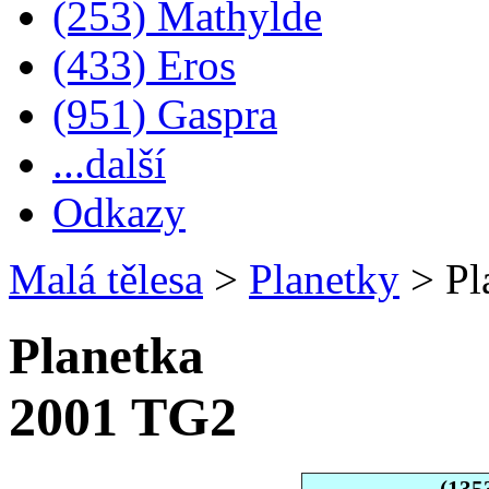
(253) Mathylde
(433) Eros
(951) Gaspra
...další
Odkazy
Malá tělesa
>
Planetky
>
Pl
Planetka
2001 TG2
(135