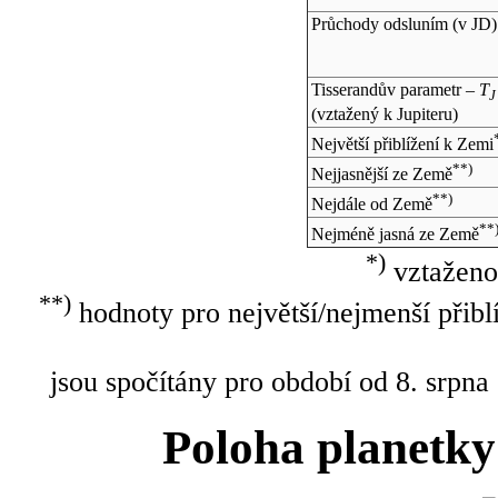
Průchody odsluním (v
JD
)
Tisserandův parametr –
T
J
(vztažený k Jupiteru)
Největší přiblížení k Zemi
**)
Nejjasnější ze Země
**)
Nejdále od Země
**
Nejméně jasná ze Země
*)
vztaženo
**)
hodnoty pro největší/nejmenší přibl
jsou spočítány pro období od 8. srpna
Poloha planetky