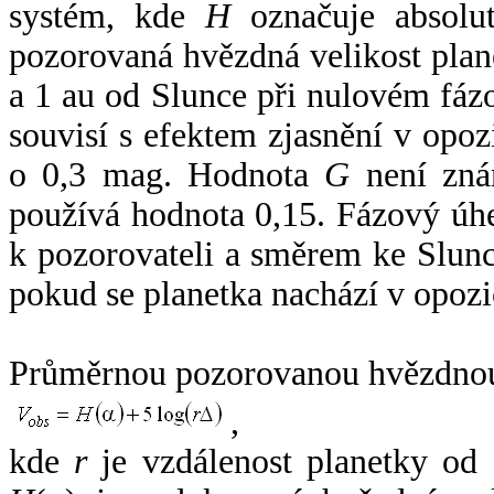
systém, kde
H
označuje absolut
pozorovaná hvězdná velikost plan
a 1 au od Slunce při nulovém fá
souvisí s efektem zjasnění v opoz
o 0,3 mag. Hodnota
G
není zná
používá hodnota 0,15. Fázový úh
k pozorovateli a směrem ke Slunc
pokud se planetka nachází v opozi
Průměrnou pozorovanou hvězdnou 
,
kde
r
je vzdálenost planetky od