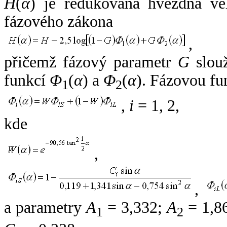
H
(
α
) je redukovaná hvězdná vel
fázového zákona
,
přičemž fázový parametr
G
slouž
funkcí
Φ
(
α
) a
Φ
(
α
). Fázovou fu
1
2
,
i
= 1, 2,
kde
,
,
a parametry
A
= 3,332;
A
= 1,8
1
2