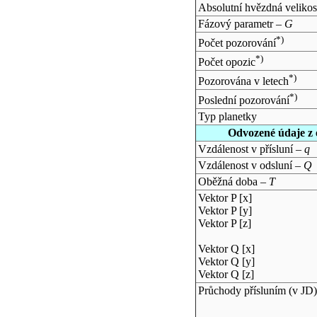
Absolutní hvězdná velikos
Fázový parametr –
G
*)
Počet pozorování
*)
Počet opozic
*)
Pozorována v letech
*)
Poslední pozorování
Typ planetky
Odvozené údaje z 
Vzdálenost v přísluní –
q
Vzdálenost v odsluní –
Q
Oběžná doba –
T
Vektor P [x]
Vektor P [y]
Vektor P [z]
Vektor Q [x]
Vektor Q [y]
Vektor Q [z]
Průchody přísluním (v
JD
)