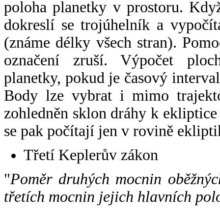
poloha planetky v prostoru. Kdy
dokreslí se trojúhelník a vypoč
(známe délky všech stran). Pomo
označení zruší. Výpočet ploch
planetky, pokud je časový interval
Body lze vybrat i mimo trajekto
zohledněn sklon dráhy k ekliptice
se pak počítají jen v rovině eklipti
Třetí Keplerův zákon
"
Poměr druhých mocnin oběžných
třetích mocnin jejich hlavních pol