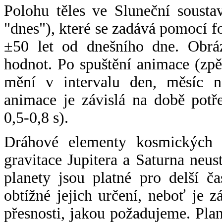
Polohu těles ve Sluneční sousta
"dnes"), které se zadává pomocí 
±50 let od dnešního dne. Obráz
hodnot. Po spuštění animace (zpě
mění v intervalu den, měsíc ne
animace je závislá na době potř
0,5-0,8 s).
Dráhové elementy kosmických t
gravitace Jupitera a Saturna neu
planety jsou platné pro delší č
obtížné jejich určení, neboť je 
přesnosti, jakou požadujeme. Pla