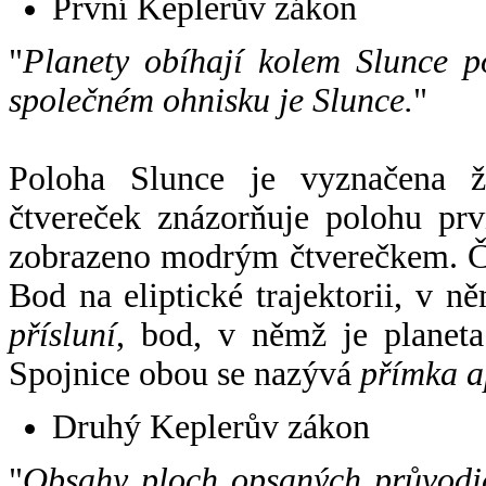
První Keplerův zákon
"
Planety obíhají kolem Slunce p
společném ohnisku je Slunce.
"
Poloha Slunce je vyznačena 
čtvereček znázorňuje polohu pr
zobrazeno modrým čtverečkem. Če
Bod na eliptické trajektorii, v n
přísluní
, bod, v němž je planet
Spojnice obou se nazývá
přímka a
Druhý Keplerův zákon
"
Obsahy ploch opsaných průvodič