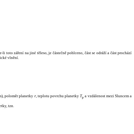
i toto záření na jiné těleso, je částečně pohlceno, část se odráží a část prochází
ické vlnění.
m), poloměr planetky
r
, teplotu povrchu planetky
T
a vzdálenost mezi Sluncem a
p
tky, tzn.