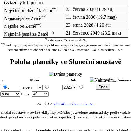
(vztažený k Jupiteru)
**)
23. června 2030
(1,29 au)
Největší přiblížení k Zemi
**)
11. června 2030
(19,7 mag)
Nejjasnější ze Země
**)
23. srpna 2028
(4,20 au)
Nejdále od Země
**)
21. července 2049
(23,2 mag)
Nejméně jasná ze Země
*)
vztaženo k 25. května 2026;
**)
hodnoty pro největší/nejmenší přiblížení a nejnižší/nejvyšší pozorovanou hvězdnou velikost
jsou spočítány pro období od 6. srpna 2026 do 31. prosince 2050 s intervalem 1 den.
Poloha planetky ve Sluneční soustavě
en
Měsíc
Rok
Animac
.
:
Body
:
Zdroj dat:
IAU Minor Planet Center
eční soustavě v rovině ekliptiky. Měřítko je zvoleno automaticky podle vzdálenost
not, je vykreslena i poloha (včetně trajektorií) některých planet Sluneční soustavy
, které se zadává pomocí formuláře pod obrázkem. Lze zadat datum ±50 let od dneš