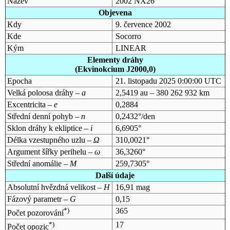
Název
2002 NX26
Objevena
Kdy
9. července 2002
Kde
Socorro
Kým
LINEAR
Elementy dráhy
(Ekvinokcium J2000,0)
Epocha
21. listopadu 2025 0:00:00 UTC
Velká poloosa dráhy –
a
2,5419 au – 380 262 932 km
Excentricita –
e
0,2884
Střední denní pohyb –
n
0,2432°/den
Sklon dráhy k ekliptice –
i
6,6905°
Délka vzestupného uzlu –
Ω
310,0021°
Argument šířky perihelu –
ω
36,3260°
Střední anomálie –
M
259,7305°
Další údaje
Absolutní hvězdná velikost –
H
16,91 mag
Fázový parametr –
G
0,15
*)
365
Počet pozorování
*)
17
Počet opozic