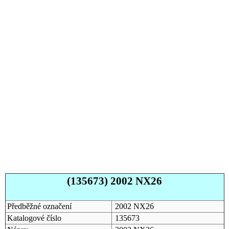
(135673) 2002 NX26
Předběžné označení
2002 NX26
Katalogové číslo
135673