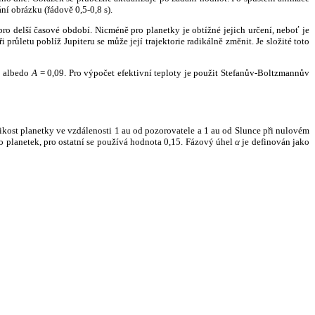
ní obrázku (řádově 0,5-0,8 s).
ro delší časové období. Nicméně pro planetky je obtížné jejich určení, neboť je
růletu poblíž Jupiteru se může její trajektorie radikálně změnit. Je složité toto
o albedo
A
= 0,09. Pro výpočet efektivní teploty je použit Stefanův-Boltzmannův
kost planetky ve vzdálenosti 1 au od pozorovatele a 1 au od Slunce při nulovém
planetek, pro ostatní se používá hodnota 0,15. Fázový úhel
α
je definován jako