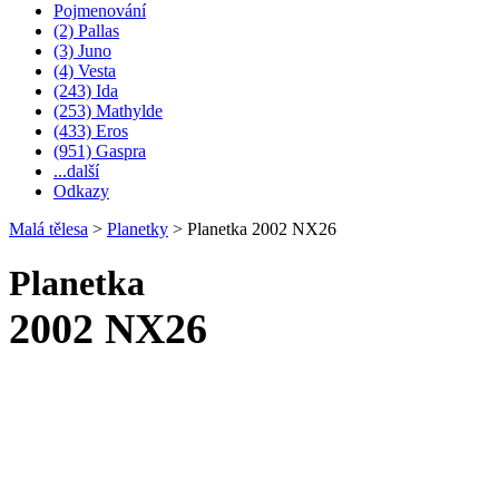
Pojmenování
(2) Pallas
(3) Juno
(4) Vesta
(243) Ida
(253) Mathylde
(433) Eros
(951) Gaspra
...další
Odkazy
Malá tělesa
>
Planetky
>
Planetka 2002 NX26
Planetka
2002 NX26