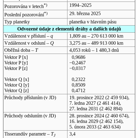
*)
1994–2025
Pozorována v letech
*)
29. března 2025
Poslední pozorování
Typ planetky
planetka v hlavním pásu
Odvozené údaje z elementů dráhy a dalších údajů
Vzdálenost v přísluní –
q
1,809 au – 270 613 000 km
Vzdálenost v odsluní –
Q
3,275 au – 489 913 000 km
Oběžná doba –
T
4,053 roků – 1 480,3 dnů
Vektor P [x]
0,9686
Vektor P [y]
−0,2467
Vektor P [z]
−0,0317
Vektor Q [x]
0,2322
Vektor Q [y]
0,8509
Vektor Q [z]
0,4712
Průchody přísluním (v
JD
)
19. prosince 2022
(2 459 934),
7. ledna 2027
(2 461 414),
27. ledna 2031
(2 462 894)
Průchody odsluním (v
JD
)
28. prosince 2024
(2 460 674),
16. ledna 2029
(2 462 154),
5. února 2033
(2 463 634)
Tisserandův parametr –
T
3,4
J