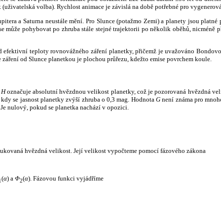
k (uživatelská volba). Rychlost animace je závislá na době potřebné pro vygenerová
itera a Saturna neustále mění. Pro Slunce (potažmo Zemi) a planety jsou platné p
 může pohybovat po zhruba stále stejné trajektorii po několik oběhů, nicméně při p
had efektivní teploty rovnovážného záření planetky, přičemž je uvažováno Bondov
záření od Slunce planetkou je plochou průřezu, kdežto emise povrchem koule.
e
H
označuje absolutní hvězdnou velikost planetky, což je pozorovaná hvězdná veli
i, kdy se jasnost planetky zvýší zhruba o 0,3 mag. Hodnota
G
není známa pro mnoho 
Je nulový, pokud se planetka nachází v opozici.
edukovaná hvězdná velikost. Její velikost vypočteme pomocí fázového zákona
(
α
) a
Φ
(
α
). Fázovou funkci vyjádříme
1
2