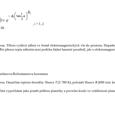
,
i
= 1, 2
238.
tělesa. Těleso vydává záření ve formě elektromagnetických vln do prostoru. Dopadne-l
u. Pro přenos tepla zářením není potřeba žádné hmotné prostředí, jde o elektromagnet
tefanova-Boltzmannova konstanta.
tělesa. Označíme teplotu fotosféry Slunce
T
(5 780 K), poloměr Slunce
R
(696 tisíc k
část vypočítáme jako poměr průřezu planetky a povrchu koule ve vzdálenosti plane