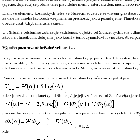
(zpětně, dopředu) se poloha těles pravidelně mění v intervalu den, měsíc nebo ro
Dráhové elementy kosmických těles ve Sluneční soustavě se vlivem gravitace Jup
závislé na mnoha faktorech - zejména na přesnosti, jakou požadujeme. Planetka se
obecně určit. Chyba narůstá s časem.
U přísluní a odsluní se zobrazuje vzdálenost objektu od Slunce, rychlost a od
zákon a planetku modelujeme jako kouli v termodynamické rovnováze. Absorpce 
Výpočet pozorované hvězdné velikosti …
K výpočtu pozorované hvězdné velikosti planetky je použit tzv. HG-systém, kd
fázovém úhlu, a
G
je fázový parametr, který souvisí s efektem zjasnění v opozic
úhel mezi směrem k pozorovateli a směrem ke Slunci, měřený od středu planetky. 
Průměrnou pozorovanou hvězdnou velikost planetky můžeme vyjádřit jako
,
kde
r
je vzdálenost planetky od Slunce,
Δ
je její vzdálenost od Země a
H
(
α
) je r
,
přičemž fázový parametr
G
slouží jako váhový parametr dvou fázových funkcí
Φ
,
i
= 1, 2,
kde