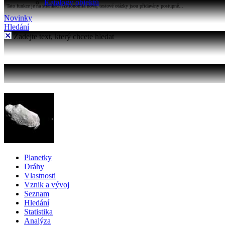
Katalogy objektů
Tato funkce je na stránkách Astronomia nová, testové otázky jsou přidávány postupně...
Novinky
Hledání
Zadejte text, který chcete hledat
Planetky
Dráhy
Vlastnosti
Vznik a vývoj
Seznam
Hledání
Statistika
Analýza