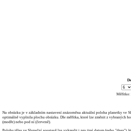
D
Měřítko
Na obrázku je v základním nastavení znázorněna aktuální poloha planetky ve Slun
optimálně vyplnila plochu obrázku. Dle měřítka, které lze změnit z vybraných hod
(modře) nebo pod ní (červeně).
Polohu těles ve Sluneční soustavě lze vykreslit i pro jiné datum (nebo "dnes")