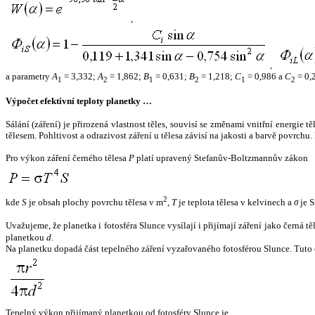
,
,
a parametry
A
= 3,332;
A
= 1,862;
B
= 0,631;
B
= 1,218;
C
= 0,986 a
C
= 0,
1
2
1
2
1
2
Výpočet efektivní teploty planetky …
Sálání (záření) je přirozená vlastnost těles, souvisí se změnami vnitřní energie 
tělesem. Pohltivost a odrazivost záření u tělesa závisí na jakosti a barvě povrch
Pro výkon záření černého tělesa
P
platí upravený Stefanův-Boltzmannův zákon
2
kde
S
je obsah plochy povrchu tělesa v m
,
T
je teplota tělesa v kelvinech a
σ
je S
Uvažujeme, že planetka i fotosféra Slunce vysílají i přijímají záření jako černá 
planetkou
d
.
Na planetku dopadá část tepelného záření vyzařovaného fotosférou Slunce. Tuto 
Tepelný výkon přijímaný planetkou od fotosféry Slunce je