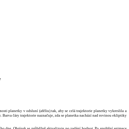
e
i planetky v odsluní (aféliu) tak, aby se celá trajektorie planetky vykreslila a
. Barva čáry trajektorie naznačuje, zda se planetka nachází nad rovinou ekliptiky
ního dne. Obrázek se průběžně aktualizuje po zadání hodnot. Po spuštění animace