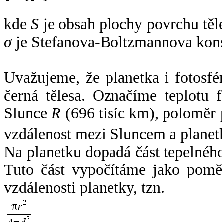
kde
S
je obsah plochy povrchu těl
σ
je Stefanova-Boltzmannova kons
Uvažujeme, že planetka i fotosfér
černá tělesa. Označíme teplotu 
Slunce
R
(696 tisíc km), poloměr
vzdálenost mezi Sluncem a plane
Na planetku dopadá část tepelnéh
Tuto část vypočítáme jako pomě
vzdálenosti planetky, tzn.