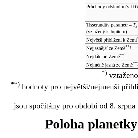
Průchody odsluním (v
JD
)
Tisserandův parametr –
T
J
(vztažený k Jupiteru)
Největší přiblížení k Zemi
**)
Nejjasnější ze Země
**)
Nejdále od Země
**
Nejméně jasná ze Země
*)
vztaženo
**)
hodnoty pro největší/nejmenší přibl
jsou spočítány pro období od 8. srpna
Poloha planetky