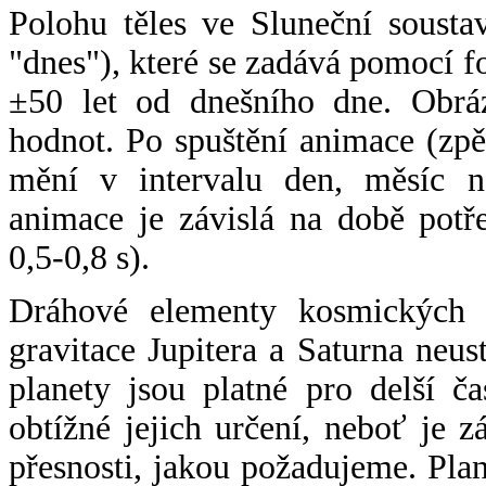
Polohu těles ve Sluneční sousta
"dnes"), které se zadává pomocí 
±50 let od dnešního dne. Obráz
hodnot. Po spuštění animace (zpě
mění v intervalu den, měsíc ne
animace je závislá na době potř
0,5-0,8 s).
Dráhové elementy kosmických t
gravitace Jupitera a Saturna neu
planety jsou platné pro delší č
obtížné jejich určení, neboť je 
přesnosti, jakou požadujeme. Pla