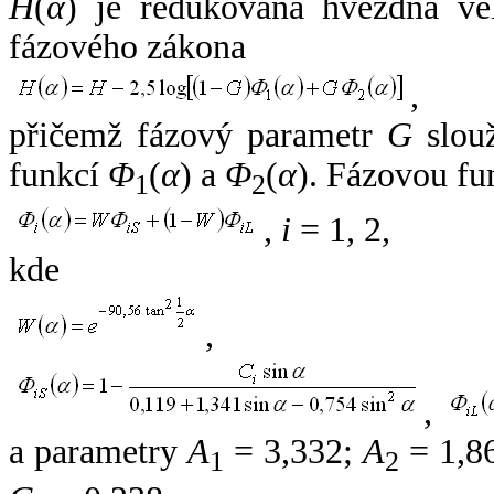
H
(
α
) je redukovaná hvězdná vel
fázového zákona
,
přičemž fázový parametr
G
slouž
funkcí
Φ
(
α
) a
Φ
(
α
). Fázovou fu
1
2
,
i
= 1, 2,
kde
,
,
a parametry
A
= 3,332;
A
= 1,8
1
2