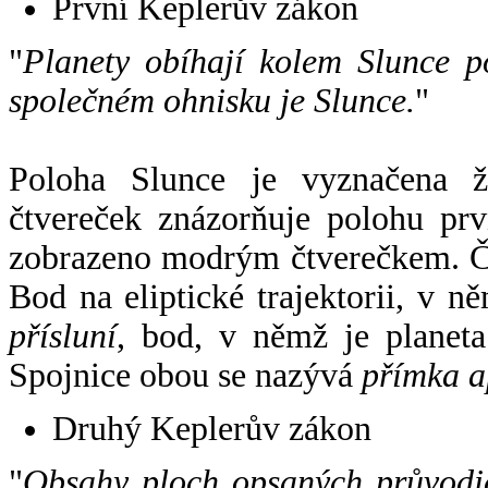
První Keplerův zákon
"
Planety obíhají kolem Slunce p
společném ohnisku je Slunce.
"
Poloha Slunce je vyznačena 
čtvereček znázorňuje polohu pr
zobrazeno modrým čtverečkem. Če
Bod na eliptické trajektorii, v n
přísluní
, bod, v němž je planet
Spojnice obou se nazývá
přímka a
Druhý Keplerův zákon
"
Obsahy ploch opsaných průvodič