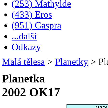
(253) Mathylde
(433) Eros
(951) Gaspra
...další
Odkazy
Malá tělesa
>
Planetky
>
Pl
Planetka
2002 OK17
(135