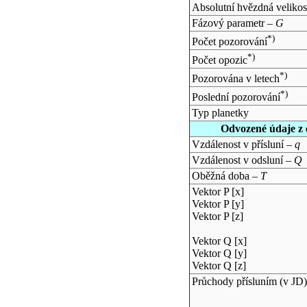
Absolutní hvězdná velikos
Fázový parametr –
G
*)
Počet pozorování
*)
Počet opozic
*)
Pozorována v letech
*)
Poslední pozorování
Typ planetky
Odvozené údaje z 
Vzdálenost v přísluní –
q
Vzdálenost v odsluní –
Q
Oběžná doba –
T
Vektor P [x]
Vektor P [y]
Vektor P [z]
Vektor Q [x]
Vektor Q [y]
Vektor Q [z]
Průchody přísluním (v
JD
)