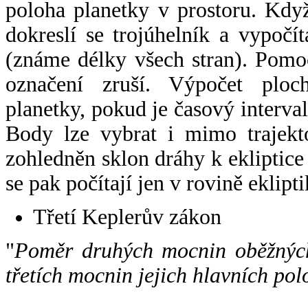
poloha planetky v prostoru. Kdy
dokreslí se trojúhelník a vypoč
(známe délky všech stran). Pomo
označení zruší. Výpočet ploch
planetky, pokud je časový interval
Body lze vybrat i mimo trajekto
zohledněn sklon dráhy k ekliptice
se pak počítají jen v rovině eklipti
Třetí Keplerův zákon
"
Poměr druhých mocnin oběžných
třetích mocnin jejich hlavních pol