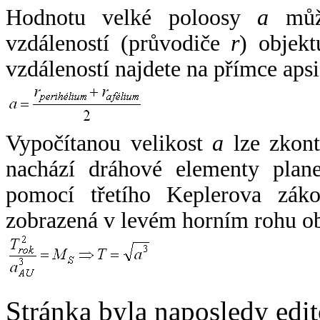
Hodnotu velké poloosy
a
může
vzdáleností (průvodiče
r
) objekt
vzdáleností najdete na přímce apsi
Vypočítanou velikost
a
lze zkont
nachází dráhové elementy plane
pomocí třetího Keplerova zák
zobrazená v levém horním rohu o
Stránka byla naposledy edi