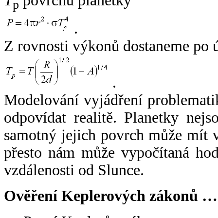
T
povrchu planetky
p
.
Z rovnosti výkonů dostaneme po 
.
Modelování vyjádření problemati
odpovídat realitě. Planetky nejso
samotný jejich povrch může mít v
přesto nám může vypočítaná hodn
vzdálenosti od Slunce.
Ověření Keplerových zákonů …