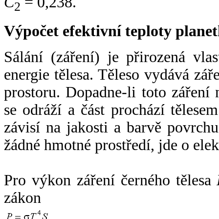
C
= 0,238.
2
Výpočet efektivní teploty plan
Sálání (záření) je přirozená vla
energie tělesa. Těleso vydává zá
prostoru. Dopadne-li toto záření n
se odráží a část prochází tělesem
závisí na jakosti a barvě povrch
žádné hmotné prostředí, jde o ele
Pro výkon záření černého tělesa
zákon