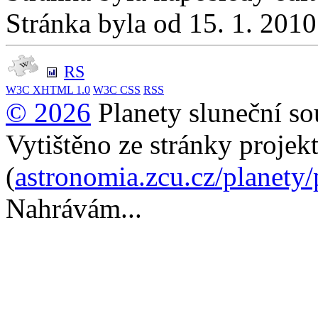
Stránka byla od 15. 1. 201
RS
W3C
XHTML 1.0
W3C
CSS
RSS
© 2026
Planety sluneční so
Vytištěno ze stránky projek
(
astronomia.zcu.cz/planety
Nahrávám...