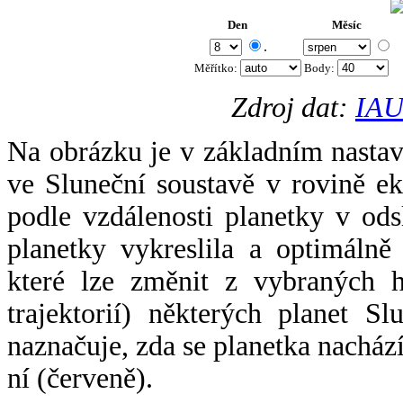
Den
Měsíc
.
Měřítko:
Body
:
Zdroj dat:
IAU
Na obrázku je v základním nastav
ve Sluneční soustavě v rovině ek
podle vzdálenosti planetky v odsl
planetky vykreslila a optimálně
které lze změnit z vybraných h
trajektorií) některých planet Sl
naznačuje, zda se planetka nacház
ní (červeně).