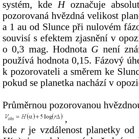
systém, kde
H
označuje absolut
pozorovaná hvězdná velikost plan
a 1 au od Slunce při nulovém fá
souvisí s efektem zjasnění v opoz
o 0,3 mag. Hodnota
G
není zná
používá hodnota 0,15. Fázový úh
k pozorovateli a směrem ke Slunc
pokud se planetka nachází v opozi
Průměrnou pozorovanou hvězdnou 
,
kde
r
je vzdálenost planetky od