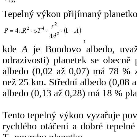
Tepelný výkon přijímaný planetko
,
kde
A
je Bondovo albedo, uvaž
odrazivosti) planetek se obecně
albedo (0,02 až 0,07) má 78 % z
než 25 km. Střední albedo (0,08 
albedo (0,13 až 0,28) má 18 % pla
Tento tepelný výkon vyzařuje po
rychlého otáčení a dobré tepelné