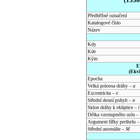
Předběžné označení
Katalogové číslo
Název
Kdy
Kde
Kým
E
(Ekv
Epocha
Velká poloosa dráhy –
a
Excentricita –
e
Střední denní pohyb –
n
Sklon dráhy k ekliptice –
i
Délka vzestupného uzlu –
Argument šířky perihelu 
Střední anomálie –
M