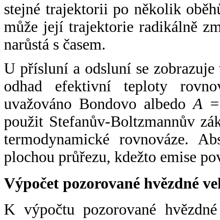
stejné trajektorii po několik oběh
může její trajektorie radikálně zm
narůstá s časem.
U přísluní a odsluní se zobrazuje
odhad efektivní teploty rovno
uvažováno Bondovo albedo
A
= 
použit Stefanův-Boltzmannův zák
termodynamické rovnováze. Abs
plochou průřezu, kdežto emise po
Výpočet pozorované hvězdné ve
K výpočtu pozorované hvězdné v