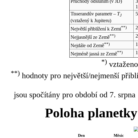
Průchody odsluním (v
JD
)
3
1
Tisserandův parametr –
T
5
J
(vztažený k Jupiteru)
**)
2
Největší přiblížení k Zemi
**)
2
Nejjasnější ze Země
**)
1
Nejdále od Země
**)
1
Nejméně jasná ze Země
*)
vztaženo
**)
hodnoty pro největší/nejmenší přibl
jsou spočítány pro období od 7. srpna
Poloha planetky
Den
Měsíc