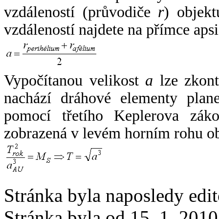
vzdáleností (průvodiče
r
) objekt
vzdáleností najdete na přímce apsi
Vypočítanou velikost
a
lze zkont
nachází dráhové elementy plane
pomocí třetího Keplerova zák
zobrazená v levém horním rohu o
Stránka byla naposledy edi
Stránka byla od 15. 1. 201