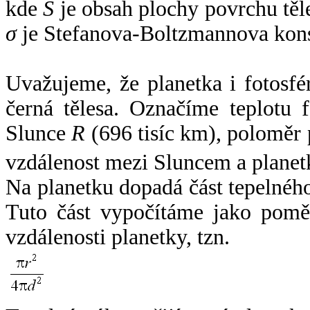
kde
S
je obsah plochy povrchu těl
σ
je Stefanova-Boltzmannova kons
Uvažujeme, že planetka i fotosfér
černá tělesa. Označíme teplotu 
Slunce
R
(696 tisíc km), poloměr
vzdálenost mezi Sluncem a plane
Na planetku dopadá část tepelnéh
Tuto část vypočítáme jako pomě
vzdálenosti planetky, tzn.