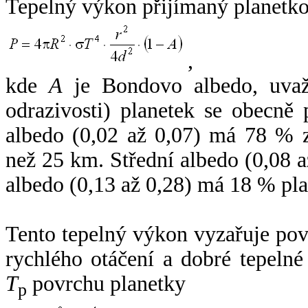
Tepelný výkon přijímaný planetko
,
kde
A
je Bondovo albedo, uvaž
odrazivosti) planetek se obecně
albedo (0,02 až 0,07) má 78 % z
než 25 km. Střední albedo (0,08 
albedo (0,13 až 0,28) má 18 % pla
Tento tepelný výkon vyzařuje po
rychlého otáčení a dobré tepelné
T
povrchu planetky
p