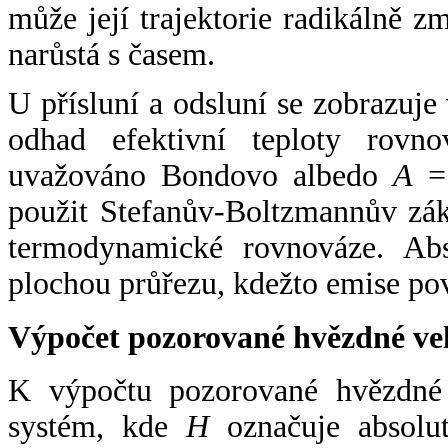
může její trajektorie radikálně zm
narůstá s časem.
U přísluní a odsluní se zobrazuje
odhad efektivní teploty rovno
uvažováno Bondovo albedo
A
= 
použit Stefanův-Boltzmannův zák
termodynamické rovnováze. Abs
plochou průřezu, kdežto emise po
Výpočet pozorované hvězdné ve
K výpočtu pozorované hvězdné v
systém, kde
H
označuje absolut