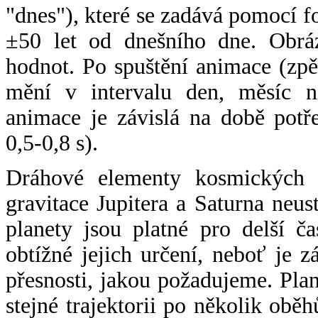
"dnes"), které se zadává pomocí 
±50 let od dnešního dne. Obráz
hodnot. Po spuštění animace (zpě
mění v intervalu den, měsíc ne
animace je závislá na době potř
0,5-0,8 s).
Dráhové elementy kosmických t
gravitace Jupitera a Saturna neu
planety jsou platné pro delší č
obtížné jejich určení, neboť je 
přesnosti, jakou požadujeme. Pla
stejné trajektorii po několik oběh