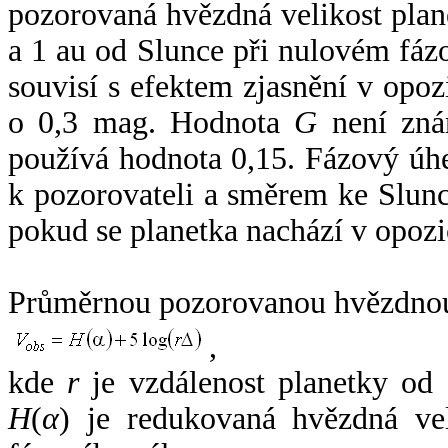
pozorovaná hvězdná velikost plan
a 1 au od Slunce při nulovém fá
souvisí s efektem zjasnění v opoz
o 0,3 mag. Hodnota
G
není zná
používá hodnota 0,15. Fázový úh
k pozorovateli a směrem ke Slunc
pokud se planetka nachází v opozi
Průměrnou pozorovanou hvězdnou 
,
kde
r
je vzdálenost planetky od
H
(
α
) je redukovaná hvězdná vel