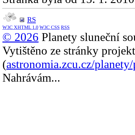
RS
W3C
XHTML 1.0
W3C
CSS
RSS
© 2026
Planety sluneční so
Vytištěno ze stránky projek
(
astronomia.zcu.cz/planety
Nahrávám...