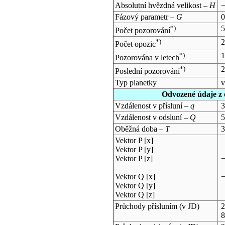
Absolutní hvězdná velikost –
H
−
Fázový parametr –
G
0
*)
5
Počet pozorování
*)
Počet opozic
*)
Pozorována v letech
*)
2
Poslední pozorování
Typ planetky
v
Odvozené údaje z 
Vzdálenost v přísluní –
q
3
Vzdálenost v odsluní –
Q
5
Oběžná doba –
T
3
Vektor P [x]
Vektor P [y]
Vektor P [z]
−
Vektor Q [x]
−
Vektor Q [y]
Vektor Q [z]
Průchody přísluním (v
JD
)
2
8