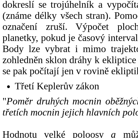
dokreslí se trojúhelník a vypoč
(známe délky všech stran). Pomo
označení zruší. Výpočet ploch
planetky, pokud je časový interval
Body lze vybrat i mimo trajekto
zohledněn sklon dráhy k ekliptice
se pak počítají jen v rovině eklipti
Třetí Keplerův zákon
"
Poměr druhých mocnin oběžných
třetích mocnin jejich hlavních pol
Hodnotu velké poloosy
a
může