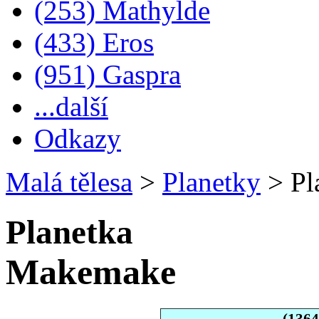
(253) Mathylde
(433) Eros
(951) Gaspra
...další
Odkazy
Malá tělesa
>
Planetky
>
Pl
Planetka
Makemake
(136