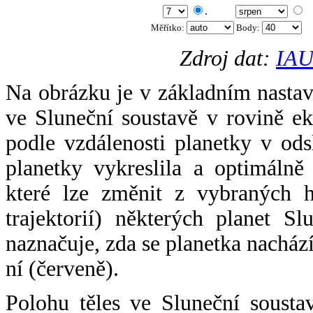
.
Měřítko:
Body
:
Zdroj dat:
IAU
Na obrázku je v základním nastav
ve Sluneční soustavě v rovině ek
podle vzdálenosti planetky v odsl
planetky vykreslila a optimálně
které lze změnit z vybraných h
trajektorií) některých planet Sl
naznačuje, zda se planetka nacház
ní (červeně).
Polohu těles ve Sluneční sousta