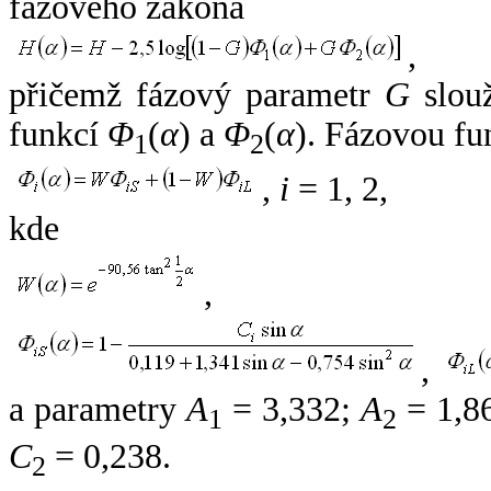
fázového zákona
,
přičemž fázový parametr
G
slouž
funkcí
Φ
(
α
) a
Φ
(
α
). Fázovou fu
1
2
,
i
= 1, 2,
kde
,
,
a parametry
A
= 3,332;
A
= 1,8
1
2
C
= 0,238.
2