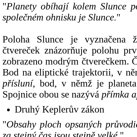
"
Planety obíhají kolem Slunce p
společném ohnisku je Slunce.
"
Poloha Slunce je vyznačena 
čtvereček znázorňuje polohu pr
zobrazeno modrým čtverečkem. Če
Bod na eliptické trajektorii, v n
přísluní
, bod, v němž je planet
Spojnice obou se nazývá
přímka a
Druhý Keplerův zákon
"
Obsahy ploch opsaných průvodič
za stejný čas jsou stejně velké.
".