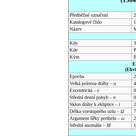
Předběžné označení
Katalogové číslo
Název
Kdy
3
Kde
P
Kým
B
E
(Ekv
Epocha
2
Velká poloosa dráhy –
a
4
Excentricita –
e
0
Střední denní pohyb –
n
0
Sklon dráhy k ekliptice –
i
2
Délka vzestupného uzlu –
Ω
7
Argument šířky perihelu –
ω
2
Střední anomálie –
M
1