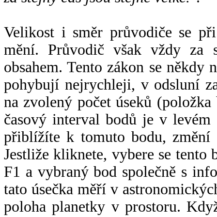
Velikost i směr průvodiče se při
mění. Průvodič však vždy za s
obsahem. Tento zákon se někdy 
pohybují nejrychleji, v odsluní z
na zvolený počet úseků (položka 
časový interval bodů je v levém
přiblížíte k tomuto bodu, změní
Jestliže kliknete, vybere se tento
F1 a vybraný bod společně s info
tato úsečka měří v astronomickýc
poloha planetky v prostoru. Kdy