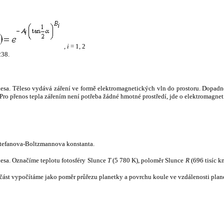
,
i
= 1, 2
238.
tělesa. Těleso vydává záření ve formě elektromagnetických vln do prostoru. Dopadne-l
u. Pro přenos tepla zářením není potřeba žádné hmotné prostředí, jde o elektromagnet
tefanova-Boltzmannova konstanta.
tělesa. Označíme teplotu fotosféry Slunce
T
(5 780 K), poloměr Slunce
R
(696 tisíc k
část vypočítáme jako poměr průřezu planetky a povrchu koule ve vzdálenosti plane