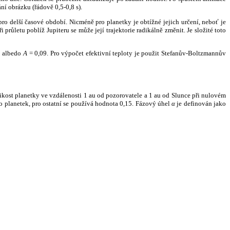
ní obrázku (řádově 0,5-0,8 s).
ro delší časové období. Nicméně pro planetky je obtížné jejich určení, neboť je
růletu poblíž Jupiteru se může její trajektorie radikálně změnit. Je složité toto
o albedo
A
= 0,09. Pro výpočet efektivní teploty je použit Stefanův-Boltzmannův
kost planetky ve vzdálenosti 1 au od pozorovatele a 1 au od Slunce při nulovém
planetek, pro ostatní se používá hodnota 0,15. Fázový úhel
α
je definován jako