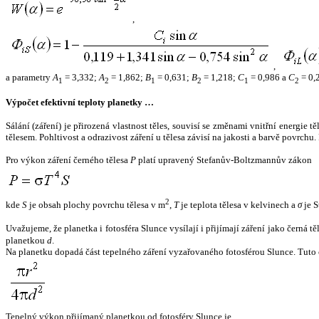
,
,
a parametry
A
= 3,332;
A
= 1,862;
B
= 0,631;
B
= 1,218;
C
= 0,986 a
C
= 0,
1
2
1
2
1
2
Výpočet efektivní teploty planetky …
Sálání (záření) je přirozená vlastnost těles, souvisí se změnami vnitřní energie 
tělesem. Pohltivost a odrazivost záření u tělesa závisí na jakosti a barvě povrch
Pro výkon záření černého tělesa
P
platí upravený Stefanův-Boltzmannův zákon
2
kde
S
je obsah plochy povrchu tělesa v m
,
T
je teplota tělesa v kelvinech a
σ
je S
Uvažujeme, že planetka i fotosféra Slunce vysílají i přijímají záření jako černá 
planetkou
d
.
Na planetku dopadá část tepelného záření vyzařovaného fotosférou Slunce. Tuto 
Tepelný výkon přijímaný planetkou od fotosféry Slunce je