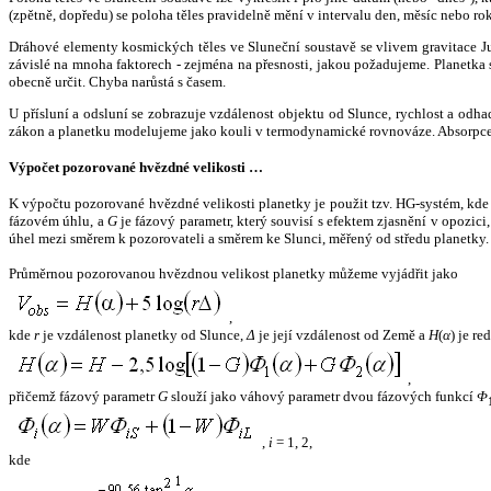
(zpětně, dopředu) se poloha těles pravidelně mění v intervalu den, měsíc nebo ro
Dráhové elementy kosmických těles ve Sluneční soustavě se vlivem gravitace Jup
závislé na mnoha faktorech - zejména na přesnosti, jakou požadujeme. Planetka se
obecně určit. Chyba narůstá s časem.
U přísluní a odsluní se zobrazuje vzdálenost objektu od Slunce, rychlost a od
zákon a planetku modelujeme jako kouli v termodynamické rovnováze. Absorpce 
Výpočet pozorované hvězdné velikosti …
K výpočtu pozorované hvězdné velikosti planetky je použit tzv. HG-systém, kd
fázovém úhlu, a
G
je fázový parametr, který souvisí s efektem zjasnění v opozic
úhel mezi směrem k pozorovateli a směrem ke Slunci, měřený od středu planetky. 
Průměrnou pozorovanou hvězdnou velikost planetky můžeme vyjádřit jako
,
kde
r
je vzdálenost planetky od Slunce,
Δ
je její vzdálenost od Země a
H
(
α
) je r
,
přičemž fázový parametr
G
slouží jako váhový parametr dvou fázových funkcí
Φ
,
i
= 1, 2,
kde