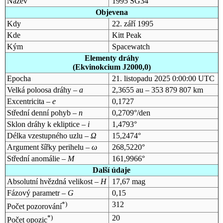
Název
1995 SG34
Objevena
Kdy
22. září 1995
Kde
Kitt Peak
Kým
Spacewatch
Elementy dráhy
(Ekvinokcium J2000,0)
Epocha
21. listopadu 2025 0:00:00 UTC
Velká poloosa dráhy –
a
2,3655 au – 353 879 807 km
Excentricita –
e
0,1727
Střední denní pohyb –
n
0,2709°/den
Sklon dráhy k ekliptice –
i
1,4793°
Délka vzestupného uzlu –
Ω
15,2474°
Argument šířky perihelu –
ω
268,5220°
Střední anomálie –
M
161,9966°
Další údaje
Absolutní hvězdná velikost –
H
17,67 mag
Fázový parametr –
G
0,15
*)
312
Počet pozorování
*)
20
Počet opozic