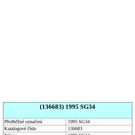
(136683) 1995 SG34
Předběžné označení
1995 SG34
Katalogové číslo
136683