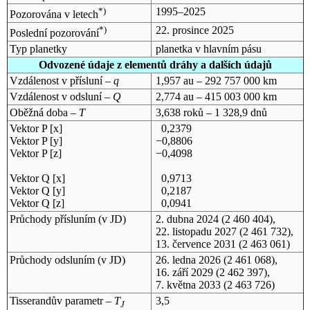
*)
1995–2025
Pozorována v letech
*)
22. prosince 2025
Poslední pozorování
Typ planetky
planetka v hlavním pásu
Odvozené údaje z elementů dráhy a dalších údajů
Vzdálenost v přísluní –
q
1,957 au – 292 757 000 km
Vzdálenost v odsluní –
Q
2,774 au – 415 003 000 km
Oběžná doba –
T
3,638 roků – 1 328,9 dnů
Vektor P [x]
0,2379
Vektor P [y]
−0,8806
Vektor P [z]
−0,4098
Vektor Q [x]
0,9713
Vektor Q [y]
0,2187
Vektor Q [z]
0,0941
Průchody přísluním (v
JD
)
2. dubna 2024
(2 460 404),
22. listopadu 2027
(2 461 732),
13. července 2031
(2 463 061)
Průchody odsluním (v
JD
)
26. ledna 2026
(2 461 068),
16. září 2029
(2 462 397),
7. května 2033
(2 463 726)
Tisserandův parametr –
T
3,5
J