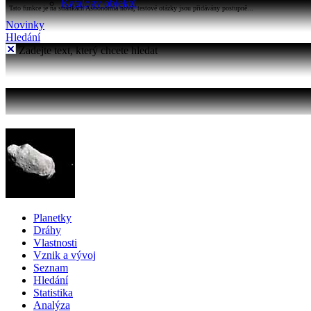
Katalogy objektů
Tato funkce je na stránkách Astronomia nová, testové otázky jsou přidávány postupně...
Novinky
Hledání
Zadejte text, který chcete hledat
Planetky
Dráhy
Vlastnosti
Vznik a vývoj
Seznam
Hledání
Statistika
Analýza