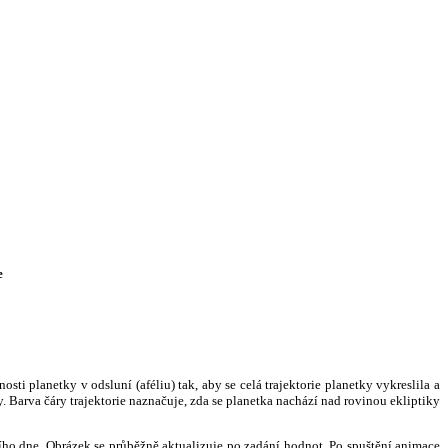
e
i planetky v odsluní (aféliu) tak, aby se celá trajektorie planetky vykreslila a
. Barva čáry trajektorie naznačuje, zda se planetka nachází nad rovinou ekliptiky
ního dne. Obrázek se průběžně aktualizuje po zadání hodnot. Po spuštění animace