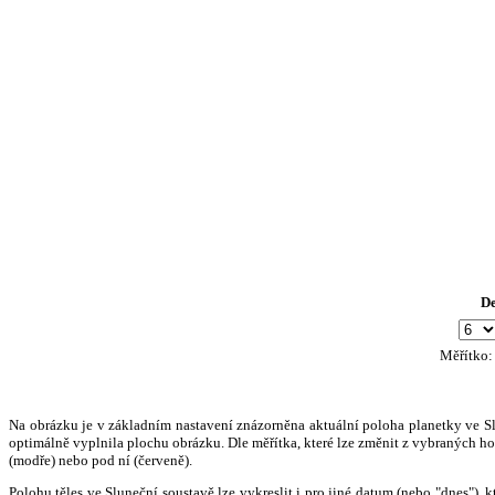
D
Měřítko
Na obrázku je v základním nastavení znázorněna aktuální poloha planetky ve Slun
optimálně vyplnila plochu obrázku. Dle měřítka, které lze změnit z vybraných hod
(modře) nebo pod ní (červeně).
Polohu těles ve Sluneční soustavě lze vykreslit i pro jiné datum (nebo "dnes")