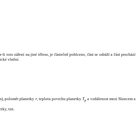
i toto záření na jiné těleso, je částečně pohlceno, část se odráží a část prochází
ické vlnění.
m), poloměr planetky
r
, teplotu povrchu planetky
T
a vzdálenost mezi Sluncem a
p
tky, tzn.