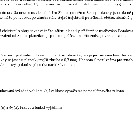
k (uživatelská volba). Rychlost animace je závislá na době potřebné pro vygenerová
itera a Saturna neustále mění. Pro Slunce (potažmo Zemi) a planety jsou platné p
 může pohybovat po zhruba stále stejné trajektorii po několik oběhů, nicméně při p
had efektivní teploty rovnovážného záření planetky, přičemž je uvažováno Bondov
záření od Slunce planetkou je plochou průřezu, kdežto emise povrchem koule.
e
H
označuje absolutní hvězdnou velikost planetky, což je pozorovaná hvězdná veli
i, kdy se jasnost planetky zvýší zhruba o 0,3 mag. Hodnota
G
není známa pro mnoho 
Je nulový, pokud se planetka nachází v opozici.
edukovaná hvězdná velikost. Její velikost vypočteme pomocí fázového zákona
(
α
) a
Φ
(
α
). Fázovou funkci vyjádříme
1
2