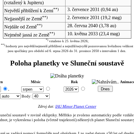
(vztažený k Jupiteru)
**)
3. července 2031
(0,94 au)
Největší přiblížení k Zemi
**)
2. července 2031
(19,2 mag)
Nejjasnější ze Země
**)
28. června 2040
(3,78 au)
Nejdále od Země
**)
10. května 2033
(23,4 mag)
Nejméně jasná ze Země
*)
vztaženo k 25. května 2026;
**)
hodnoty pro největší/nejmenší přiblížení a nejnižší/nejvyšší pozorovanou hvězdnou velikost
jsou spočítány pro období od 6. srpna 2026 do 31. prosince 2050 s intervalem 1 den.
Poloha planetky ve Sluneční soustavě
en
Měsíc
Rok
Animac
.
:
Body
:
Zdroj dat:
IAU Minor Planet Center
eční soustavě v rovině ekliptiky. Měřítko je zvoleno automaticky podle vzdálenost
not, je vykreslena i poloha (včetně trajektorií) některých planet Sluneční soustavy
, které se zadává pomocí formuláře pod obrázkem. Lze zadat datum ±50 let od dneš