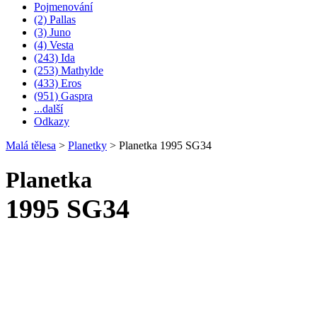
Pojmenování
(2) Pallas
(3) Juno
(4) Vesta
(243) Ida
(253) Mathylde
(433) Eros
(951) Gaspra
...další
Odkazy
Malá tělesa
>
Planetky
>
Planetka 1995 SG34
Planetka
1995 SG34