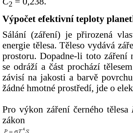
C
= 0,238.
2
Výpočet efektivní teploty plan
Sálání (záření) je přirozená vla
energie tělesa. Těleso vydává zá
prostoru. Dopadne-li toto záření n
se odráží a část prochází tělesem
závisí na jakosti a barvě povrch
žádné hmotné prostředí, jde o ele
Pro výkon záření černého tělesa
zákon