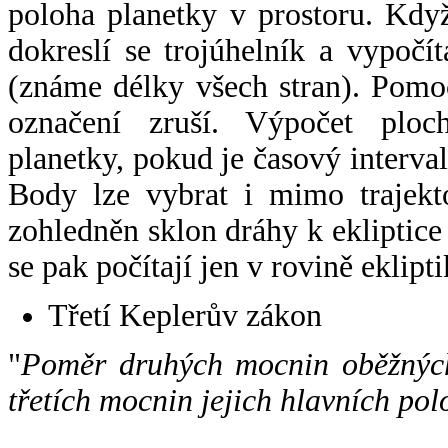
poloha planetky v prostoru. Kdy
dokreslí se trojúhelník a vypoč
(známe délky všech stran). Pomo
označení zruší. Výpočet ploch
planetky, pokud je časový interval
Body lze vybrat i mimo trajekto
zohledněn sklon dráhy k ekliptice
se pak počítají jen v rovině eklipti
Třetí Keplerův zákon
"
Poměr druhých mocnin oběžných
třetích mocnin jejich hlavních pol