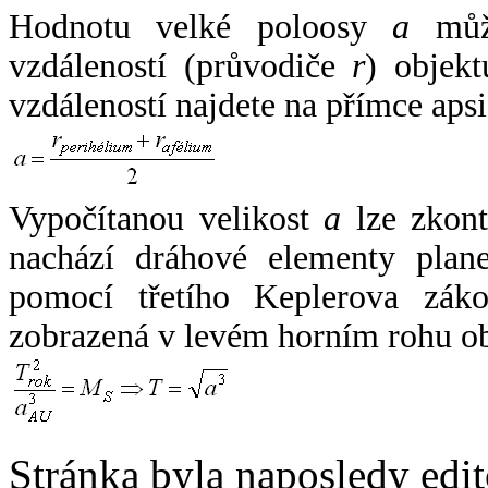
Hodnotu velké poloosy
a
může
vzdáleností (průvodiče
r
) objekt
vzdáleností najdete na přímce apsi
Vypočítanou velikost
a
lze zkont
nachází dráhové elementy plane
pomocí třetího Keplerova zák
zobrazená v levém horním rohu o
Stránka byla naposledy edi