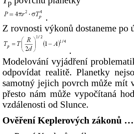
T
povrchu planetky
p
.
Z rovnosti výkonů dostaneme po 
.
Modelování vyjádření problemati
odpovídat realitě. Planetky nejso
samotný jejich povrch může mít v
přesto nám může vypočítaná hodn
vzdálenosti od Slunce.
Ověření Keplerových zákonů …