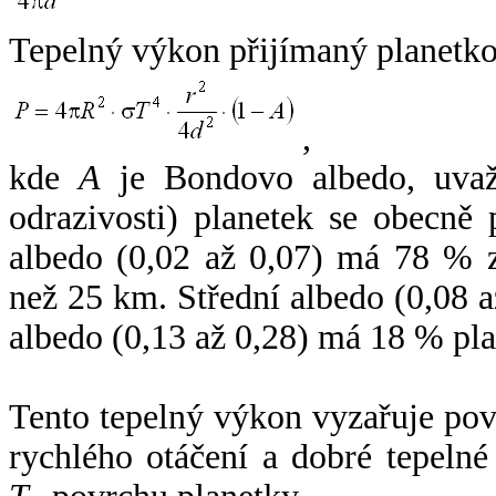
Tepelný výkon přijímaný planetko
,
kde
A
je Bondovo albedo, uvaž
odrazivosti) planetek se obecně
albedo (0,02 až 0,07) má 78 % z
než 25 km. Střední albedo (0,08 
albedo (0,13 až 0,28) má 18 % pla
Tento tepelný výkon vyzařuje po
rychlého otáčení a dobré tepelné