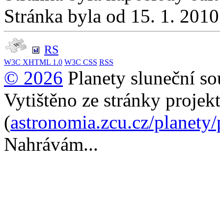
Stránka byla od 15. 1. 201
RS
W3C
XHTML 1.0
W3C
CSS
RSS
© 2026
Planety sluneční so
Vytištěno ze stránky projek
(
astronomia.zcu.cz/planety
Nahrávám...