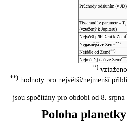
Průchody odsluním (v
JD
)
Tisserandův parametr –
T
J
(vztažený k Jupiteru)
Největší přiblížení k Zemi
**)
Nejjasnější ze Země
**)
Nejdále od Země
**
Nejméně jasná ze Země
*)
vztaženo
**)
hodnoty pro největší/nejmenší přibl
jsou spočítány pro období od 8. srpna
Poloha planetky