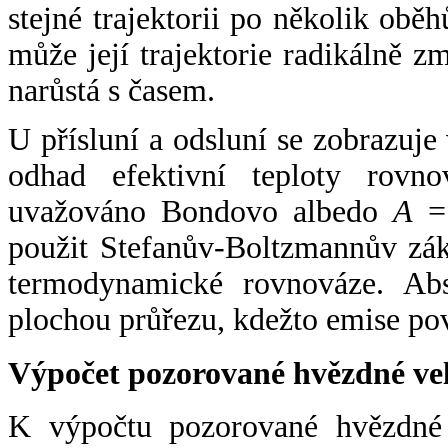
stejné trajektorii po několik oběh
může její trajektorie radikálně zm
narůstá s časem.
U přísluní a odsluní se zobrazuje
odhad efektivní teploty rovno
uvažováno Bondovo albedo
A
= 
použit Stefanův-Boltzmannův zák
termodynamické rovnováze. Abs
plochou průřezu, kdežto emise po
Výpočet pozorované hvězdné ve
K výpočtu pozorované hvězdné v