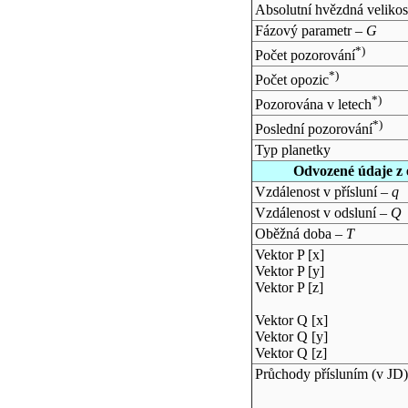
Absolutní hvězdná velikos
Fázový parametr –
G
*)
Počet pozorování
*)
Počet opozic
*)
Pozorována v letech
*)
Poslední pozorování
Typ planetky
Odvozené údaje z 
Vzdálenost v přísluní –
q
Vzdálenost v odsluní –
Q
Oběžná doba –
T
Vektor P [x]
Vektor P [y]
Vektor P [z]
Vektor Q [x]
Vektor Q [y]
Vektor Q [z]
Průchody přísluním (v
JD
)