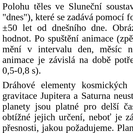
Polohu těles ve Sluneční sousta
"dnes"), které se zadává pomocí 
±50 let od dnešního dne. Obráz
hodnot. Po spuštění animace (zpě
mění v intervalu den, měsíc ne
animace je závislá na době potř
0,5-0,8 s).
Dráhové elementy kosmických t
gravitace Jupitera a Saturna neu
planety jsou platné pro delší č
obtížné jejich určení, neboť je 
přesnosti, jakou požadujeme. Pla