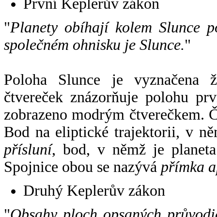
První Keplerův zákon
"
Planety obíhají kolem Slunce p
společném ohnisku je Slunce.
"
Poloha Slunce je vyznačena 
čtvereček znázorňuje polohu pr
zobrazeno modrým čtverečkem. Če
Bod na eliptické trajektorii, v n
přísluní
, bod, v němž je planet
Spojnice obou se nazývá
přímka a
Druhý Keplerův zákon
"
Obsahy ploch opsaných průvodič