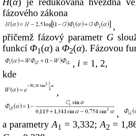
H
(
α
) je redukovaná hvězdná vel
fázového zákona
,
přičemž fázový parametr
G
slouž
funkcí
Φ
(
α
) a
Φ
(
α
). Fázovou fu
1
2
,
i
= 1, 2,
kde
,
,
a parametry
A
= 3,332;
A
= 1,8
1
2