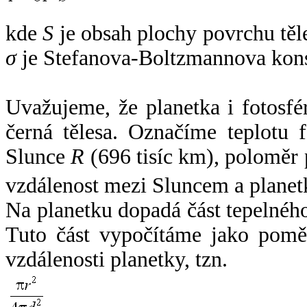
kde
S
je obsah plochy povrchu těl
σ
je Stefanova-Boltzmannova kons
Uvažujeme, že planetka i fotosfér
černá tělesa. Označíme teplotu 
Slunce
R
(696 tisíc km), poloměr
vzdálenost mezi Sluncem a plane
Na planetku dopadá část tepelnéh
Tuto část vypočítáme jako pomě
vzdálenosti planetky, tzn.