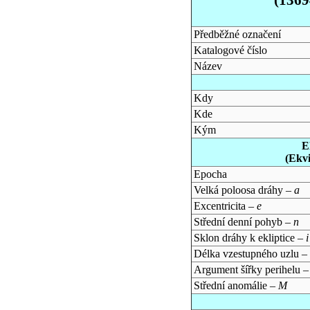
Předběžné označení
Katalogové číslo
Název
Kdy
Kde
Kým
E
(Ekv
Epocha
Velká poloosa dráhy –
a
Excentricita –
e
Střední denní pohyb –
n
Sklon dráhy k ekliptice –
i
Délka vzestupného uzlu –
Argument šířky perihelu 
Střední anomálie –
M