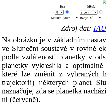
Den
Měsíc
.
Měřítko:
Body
:
Zdroj dat:
IAU
Na obrázku je v základním nastav
ve Sluneční soustavě v rovině ek
podle vzdálenosti planetky v odsl
planetky vykreslila a optimálně
které lze změnit z vybraných h
trajektorií) některých planet Sl
naznačuje, zda se planetka nacház
ní (červeně).