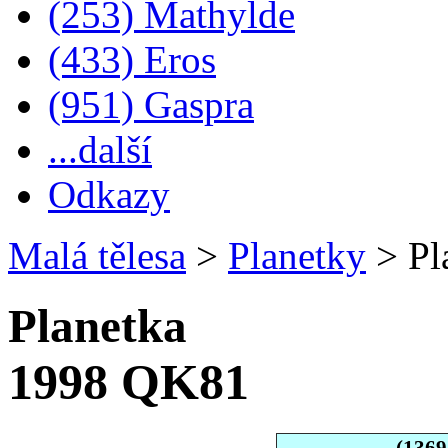
(253) Mathylde
(433) Eros
(951) Gaspra
...další
Odkazy
Malá tělesa
>
Planetky
>
Pl
Planetka
1998 QK81
(136