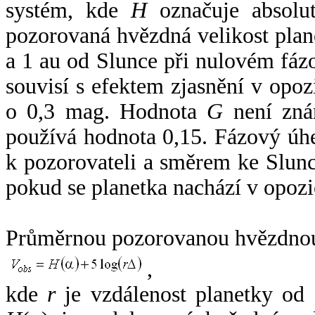
systém, kde
H
označuje absolut
pozorovaná hvězdná velikost plan
a 1 au od Slunce při nulovém fá
souvisí s efektem zjasnění v opoz
o 0,3 mag. Hodnota
G
není zná
používá hodnota 0,15. Fázový úh
k pozorovateli a směrem ke Slunc
pokud se planetka nachází v opozi
Průměrnou pozorovanou hvězdnou 
,
kde
r
je vzdálenost planetky od