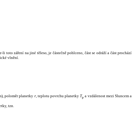
i toto záření na jiné těleso, je částečně pohlceno, část se odráží a část prochází
ické vlnění.
m), poloměr planetky
r
, teplotu povrchu planetky
T
a vzdálenost mezi Sluncem a
p
tky, tzn.