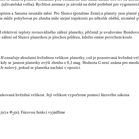
k (uživatelská volba). Rychlost animace je závislá na době potřebné pro vygenerová
itera a Saturna neustále mění. Pro Slunce (potažmo Zemi) a planety jsou platné p
 může pohybovat po zhruba stále stejné trajektorii po několik oběhů, nicméně při p
had efektivní teploty rovnovážného záření planetky, přičemž je uvažováno Bondov
záření od Slunce planetkou je plochou průřezu, kdežto emise povrchem koule.
e
H
označuje absolutní hvězdnou velikost planetky, což je pozorovaná hvězdná veli
i, kdy se jasnost planetky zvýší zhruba o 0,3 mag. Hodnota
G
není známa pro mnoho 
Je nulový, pokud se planetka nachází v opozici.
edukovaná hvězdná velikost. Její velikost vypočteme pomocí fázového zákona
(
α
) a
Φ
(
α
). Fázovou funkci vyjádříme
1
2