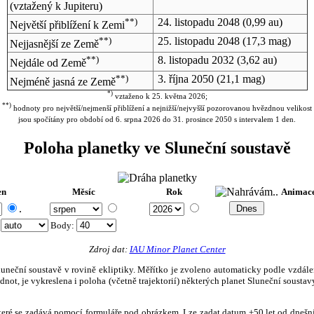
(vztažený k Jupiteru)
**)
24. listopadu 2048
(0,99 au)
Největší přiblížení k Zemi
**)
25. listopadu 2048
(17,3 mag)
Nejjasnější ze Země
**)
8. listopadu 2032
(3,62 au)
Nejdále od Země
**)
3. října 2050
(21,1 mag)
Nejméně jasná ze Země
*)
vztaženo k 25. května 2026;
**)
hodnoty pro největší/nejmenší přiblížení a nejnižší/nejvyšší pozorovanou hvězdnou velikost
jsou spočítány pro období od 6. srpna 2026 do 31. prosince 2050 s intervalem 1 den.
Poloha planetky ve Sluneční soustavě
en
Měsíc
Rok
Animac
.
:
Body
:
Zdroj dat:
IAU Minor Planet Center
eční soustavě v rovině ekliptiky. Měřítko je zvoleno automaticky podle vzdálenost
not, je vykreslena i poloha (včetně trajektorií) některých planet Sluneční soustavy
, které se zadává pomocí formuláře pod obrázkem. Lze zadat datum ±50 let od dneš