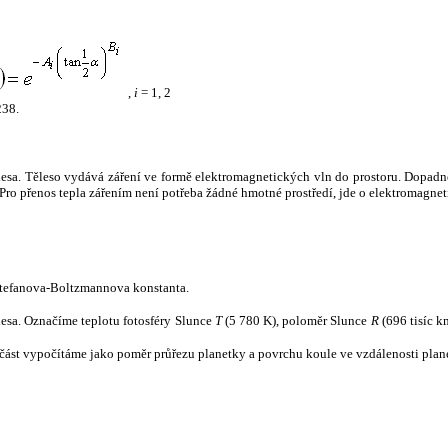
,
i
= 1, 2
238.
tělesa. Těleso vydává záření ve formě elektromagnetických vln do prostoru. Dopadne-l
u. Pro přenos tepla zářením není potřeba žádné hmotné prostředí, jde o elektromagnet
tefanova-Boltzmannova konstanta.
tělesa. Označíme teplotu fotosféry Slunce
T
(5 780 K), poloměr Slunce
R
(696 tisíc k
část vypočítáme jako poměr průřezu planetky a povrchu koule ve vzdálenosti plane