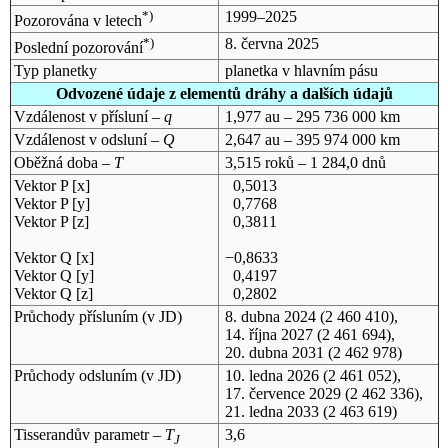
*)
1999–2025
Pozorována v letech
*)
8. června 2025
Poslední pozorování
Typ planetky
planetka v hlavním pásu
Odvozené údaje z elementů dráhy a dalších údajů
Vzdálenost v přísluní –
q
1,977 au – 295 736 000 km
Vzdálenost v odsluní –
Q
2,647 au – 395 974 000 km
Oběžná doba –
T
3,515 roků – 1 284,0 dnů
Vektor P [x]
0,5013
Vektor P [y]
0,7768
Vektor P [z]
0,3811
Vektor Q [x]
−0,8633
Vektor Q [y]
0,4197
Vektor Q [z]
0,2802
Průchody přísluním (v
JD
)
8. dubna 2024
(2 460 410),
14. října 2027
(2 461 694),
20. dubna 2031
(2 462 978)
Průchody odsluním (v
JD
)
10. ledna 2026
(2 461 052),
17. července 2029
(2 462 336),
21. ledna 2033
(2 463 619)
Tisserandův parametr –
T
3,6
J