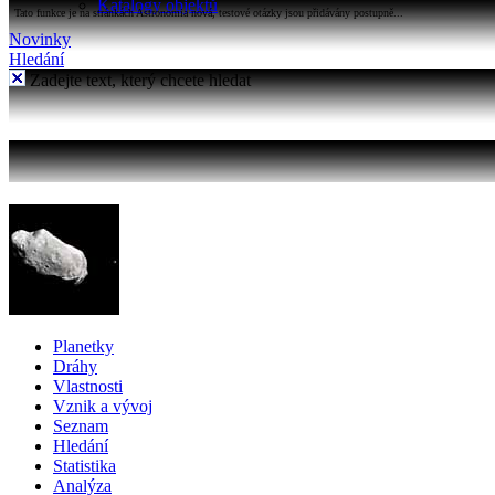
Katalogy objektů
Tato funkce je na stránkách Astronomia nová, testové otázky jsou přidávány postupně...
Novinky
Hledání
Zadejte text, který chcete hledat
Planetky
Dráhy
Vlastnosti
Vznik a vývoj
Seznam
Hledání
Statistika
Analýza