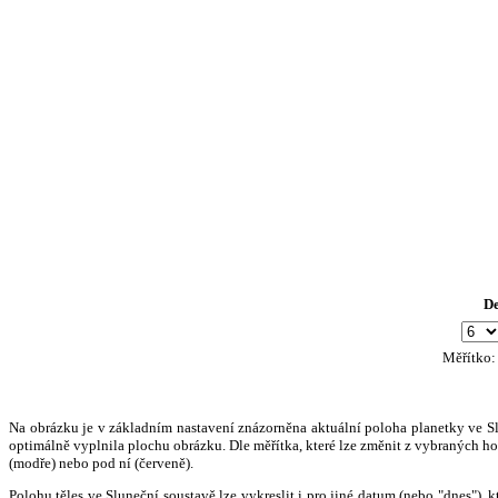
D
Měřítko
Na obrázku je v základním nastavení znázorněna aktuální poloha planetky ve Slun
optimálně vyplnila plochu obrázku. Dle měřítka, které lze změnit z vybraných hod
(modře) nebo pod ní (červeně).
Polohu těles ve Sluneční soustavě lze vykreslit i pro jiné datum (nebo "dnes")