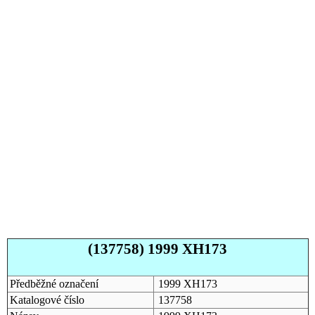
(137758) 1999 XH173
Předběžné označení
1999 XH173
Katalogové číslo
137758