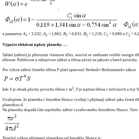
,
,
a parametry
A
= 3,332;
A
= 1,862;
B
= 0,631;
B
= 1,218;
C
= 0,986 a
C
= 0,
1
2
1
2
1
2
Výpočet efektivní teploty planetky …
Sálání (záření) je přirozená vlastnost těles, souvisí se změnami vnitřní energie 
tělesem. Pohltivost a odrazivost záření u tělesa závisí na jakosti a barvě povrch
Pro výkon záření černého tělesa
P
platí upravený Stefanův-Boltzmannův zákon
2
kde
S
je obsah plochy povrchu tělesa v m
,
T
je teplota tělesa v kelvinech a
σ
je S
Uvažujeme, že planetka i fotosféra Slunce vysílají i přijímají záření jako černá 
planetkou
d
.
Na planetku dopadá část tepelného záření vyzařovaného fotosférou Slunce. Tuto 
Tepelný výkon přijímaný planetkou od fotosféry Slunce je