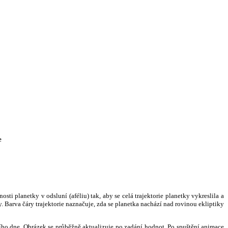
e
i planetky v odsluní (aféliu) tak, aby se celá trajektorie planetky vykreslila a
. Barva čáry trajektorie naznačuje, zda se planetka nachází nad rovinou ekliptiky
ního dne. Obrázek se průběžně aktualizuje po zadání hodnot. Po spuštění animace