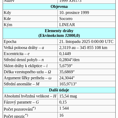
Název
1999 XH173
Objevena
Kdy
10. prosince 1999
Kde
Socorro
Kým
LINEAR
Elementy dráhy
(Ekvinokcium J2000,0)
Epocha
21. listopadu 2025 0:00:00 UTC
Velká poloosa dráhy –
a
2,3119 au – 345 855 108 km
Excentricita –
e
0,1449
Střední denní pohyb –
n
0,2804°/den
Sklon dráhy k ekliptice –
i
5,6759°
Délka vzestupného uzlu –
Ω
35,6869°
Argument šířky perihelu –
ω
24,3044°
Střední anomálie –
M
165,9713°
Další údaje
Absolutní hvězdná velikost –
H
15,54 mag
Fázový parametr –
G
0,15
*)
1 544
Počet pozorování
*)
16
Počet opozic