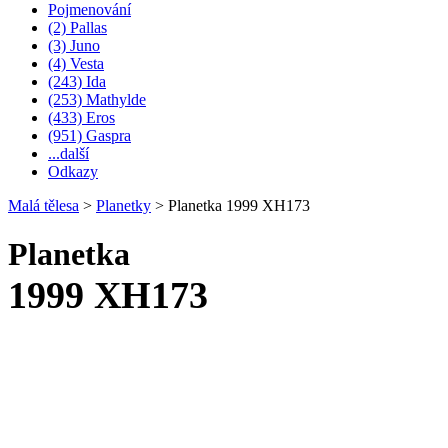
Pojmenování
(2) Pallas
(3) Juno
(4) Vesta
(243) Ida
(253) Mathylde
(433) Eros
(951) Gaspra
...další
Odkazy
Malá tělesa
>
Planetky
>
Planetka 1999 XH173
Planetka
1999 XH173