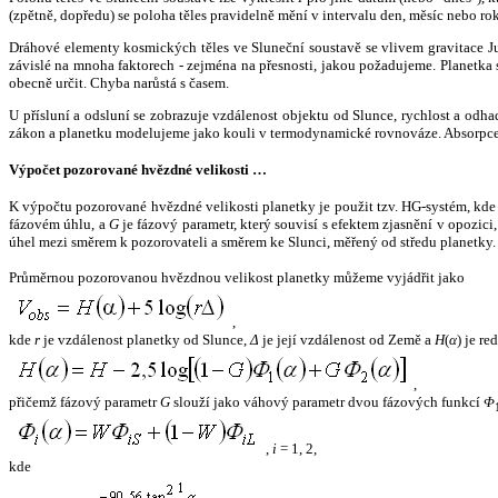
(zpětně, dopředu) se poloha těles pravidelně mění v intervalu den, měsíc nebo ro
Dráhové elementy kosmických těles ve Sluneční soustavě se vlivem gravitace Jup
závislé na mnoha faktorech - zejména na přesnosti, jakou požadujeme. Planetka se
obecně určit. Chyba narůstá s časem.
U přísluní a odsluní se zobrazuje vzdálenost objektu od Slunce, rychlost a od
zákon a planetku modelujeme jako kouli v termodynamické rovnováze. Absorpce 
Výpočet pozorované hvězdné velikosti …
K výpočtu pozorované hvězdné velikosti planetky je použit tzv. HG-systém, kd
fázovém úhlu, a
G
je fázový parametr, který souvisí s efektem zjasnění v opozic
úhel mezi směrem k pozorovateli a směrem ke Slunci, měřený od středu planetky. 
Průměrnou pozorovanou hvězdnou velikost planetky můžeme vyjádřit jako
,
kde
r
je vzdálenost planetky od Slunce,
Δ
je její vzdálenost od Země a
H
(
α
) je r
,
přičemž fázový parametr
G
slouží jako váhový parametr dvou fázových funkcí
Φ
,
i
= 1, 2,
kde