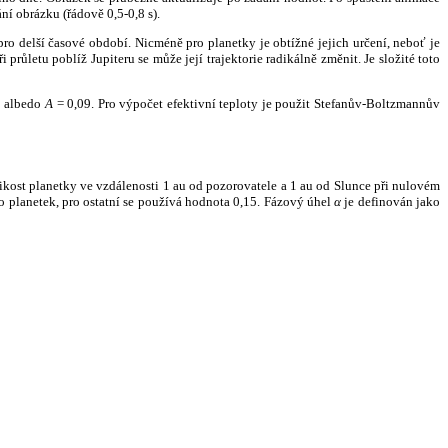
ní obrázku (řádově 0,5-0,8 s).
ro delší časové období. Nicméně pro planetky je obtížné jejich určení, neboť je
růletu poblíž Jupiteru se může její trajektorie radikálně změnit. Je složité toto
o albedo
A
= 0,09. Pro výpočet efektivní teploty je použit Stefanův-Boltzmannův
kost planetky ve vzdálenosti 1 au od pozorovatele a 1 au od Slunce při nulovém
planetek, pro ostatní se používá hodnota 0,15. Fázový úhel
α
je definován jako