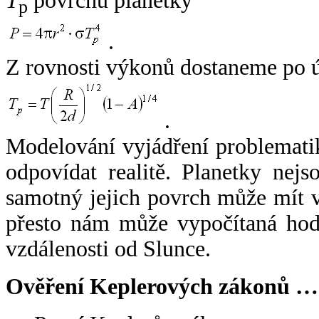
T
povrchu planetky
p
.
Z rovnosti výkonů dostaneme po 
.
Modelování vyjádření problemati
odpovídat realitě. Planetky nejso
samotný jejich povrch může mít v
přesto nám může vypočítaná hodn
vzdálenosti od Slunce.
Ověření Keplerových zákonů …