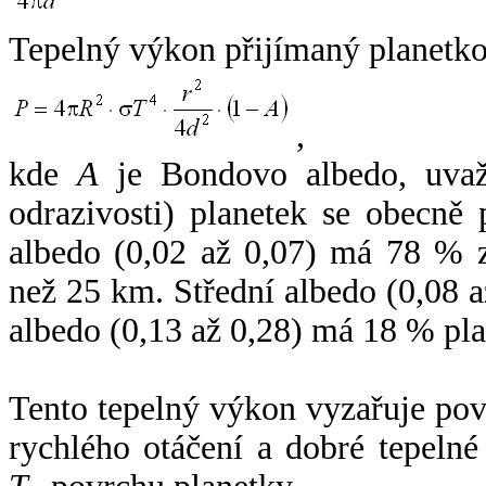
Tepelný výkon přijímaný planetko
,
kde
A
je Bondovo albedo, uvaž
odrazivosti) planetek se obecně
albedo (0,02 až 0,07) má 78 % z
než 25 km. Střední albedo (0,08 
albedo (0,13 až 0,28) má 18 % pla
Tento tepelný výkon vyzařuje po
rychlého otáčení a dobré tepelné