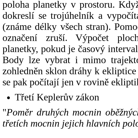
poloha planetky v prostoru. Kdy
dokreslí se trojúhelník a vypoč
(známe délky všech stran). Pomo
označení zruší. Výpočet ploch
planetky, pokud je časový interval
Body lze vybrat i mimo trajekto
zohledněn sklon dráhy k ekliptice
se pak počítají jen v rovině eklipti
Třetí Keplerův zákon
"
Poměr druhých mocnin oběžných
třetích mocnin jejich hlavních pol