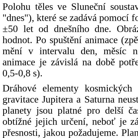
Polohu těles ve Sluneční sousta
"dnes"), které se zadává pomocí 
±50 let od dnešního dne. Obráz
hodnot. Po spuštění animace (zpě
mění v intervalu den, měsíc ne
animace je závislá na době potř
0,5-0,8 s).
Dráhové elementy kosmických t
gravitace Jupitera a Saturna neu
planety jsou platné pro delší č
obtížné jejich určení, neboť je 
přesnosti, jakou požadujeme. Pla