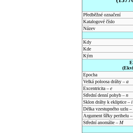
Předběžné označení
Katalogové číslo
Název
Kdy
Kde
Kým
E
(Ekv
Epocha
Velká poloosa dráhy –
a
Excentricita –
e
Střední denní pohyb –
n
Sklon dráhy k ekliptice –
i
Délka vzestupného uzlu –
Argument šířky perihelu 
Střední anomálie –
M