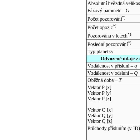
Absolutní hvězdná velikos
Fázový parametr –
G
*)
Počet pozorování
*)
Počet opozic
*)
Pozorována v letech
*)
Poslední pozorování
Typ planetky
Odvozené údaje z 
Vzdálenost v přísluní –
q
Vzdálenost v odsluní –
Q
Oběžná doba –
T
Vektor P [x]
Vektor P [y]
Vektor P [z]
Vektor Q [x]
Vektor Q [y]
Vektor Q [z]
Průchody přísluním (v
JD
)