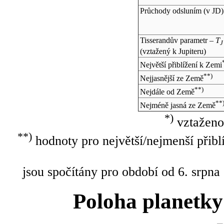
Průchody odsluním (v
JD
)
Tisserandův parametr –
T
J
(vztažený k Jupiteru)
Největší přiblížení k Zemi
**)
Nejjasnější ze Země
**)
Nejdále od Země
**
Nejméně jasná ze Země
*)
vztaženo
**)
hodnoty pro největší/nejmenší přibl
jsou spočítány pro období od 6. srpna
Poloha planetky