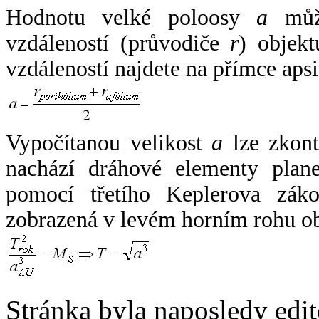
Hodnotu velké poloosy
a
může
vzdáleností (průvodiče
r
) objekt
vzdáleností najdete na přímce apsi
Vypočítanou velikost
a
lze zkont
nachází dráhové elementy plane
pomocí třetího Keplerova zák
zobrazená v levém horním rohu o
Stránka byla naposledy edi