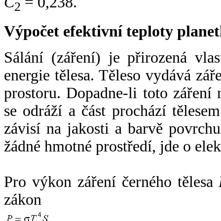
C
= 0,238.
2
Výpočet efektivní teploty plan
Sálání (záření) je přirozená vla
energie tělesa. Těleso vydává zá
prostoru. Dopadne-li toto záření n
se odráží a část prochází tělesem
závisí na jakosti a barvě povrch
žádné hmotné prostředí, jde o ele
Pro výkon záření černého tělesa
zákon