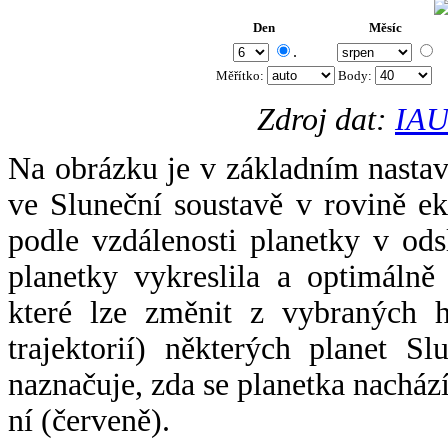
Den
Měsíc
.
Měřítko:
Body
:
Zdroj dat:
IAU
Na obrázku je v základním nastav
ve Sluneční soustavě v rovině ek
podle vzdálenosti planetky v odsl
planetky vykreslila a optimálně
které lze změnit z vybraných h
trajektorií) některých planet Sl
naznačuje, zda se planetka nacház
ní (červeně).