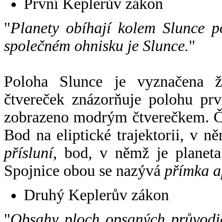
První Keplerův zákon
"
Planety obíhají kolem Slunce p
společném ohnisku je Slunce.
"
Poloha Slunce je vyznačena 
čtvereček znázorňuje polohu pr
zobrazeno modrým čtverečkem. Če
Bod na eliptické trajektorii, v n
přísluní
, bod, v němž je planet
Spojnice obou se nazývá
přímka a
Druhý Keplerův zákon
"
Obsahy ploch opsaných průvodič