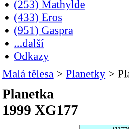
(253) Mathylde
(433) Eros
(951) Gaspra
...další
Odkazy
Malá tělesa
>
Planetky
>
Pl
Planetka
1999 XG177
(1377