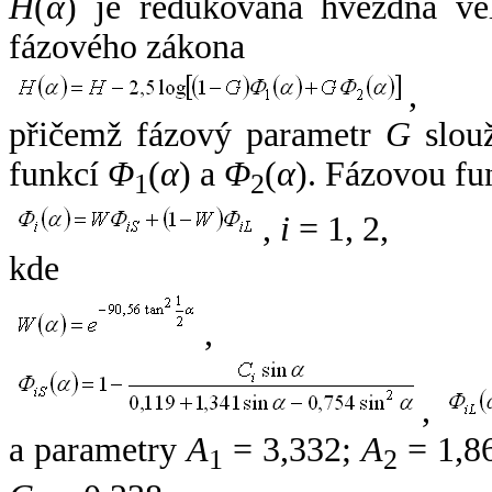
H
(
α
) je redukovaná hvězdná vel
fázového zákona
,
přičemž fázový parametr
G
slouž
funkcí
Φ
(
α
) a
Φ
(
α
). Fázovou fu
1
2
,
i
= 1, 2,
kde
,
,
a parametry
A
= 3,332;
A
= 1,8
1
2