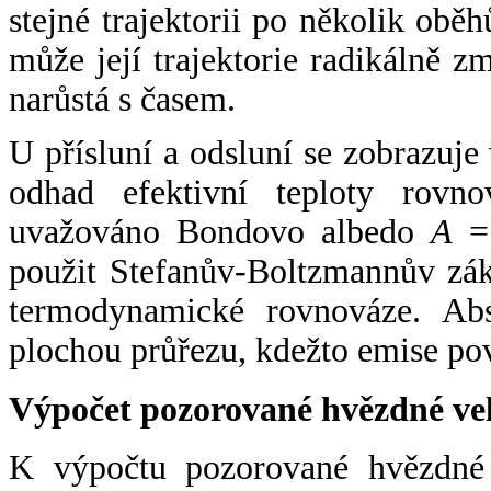
stejné trajektorii po několik oběh
může její trajektorie radikálně zm
narůstá s časem.
U přísluní a odsluní se zobrazuje
odhad efektivní teploty rovno
uvažováno Bondovo albedo
A
= 
použit Stefanův-Boltzmannův zák
termodynamické rovnováze. Abs
plochou průřezu, kdežto emise po
Výpočet pozorované hvězdné ve
K výpočtu pozorované hvězdné v