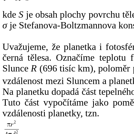
kde
S
je obsah plochy povrchu těl
σ
je Stefanova-Boltzmannova kons
Uvažujeme, že planetka i fotosfér
černá tělesa. Označíme teplotu 
Slunce
R
(696 tisíc km), poloměr
vzdálenost mezi Sluncem a plane
Na planetku dopadá část tepelnéh
Tuto část vypočítáme jako pomě
vzdálenosti planetky, tzn.