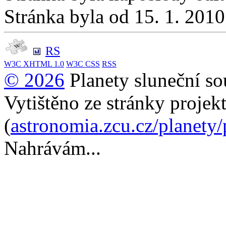
Stránka byla od 15. 1. 201
RS
W3C
XHTML 1.0
W3C
CSS
RSS
© 2026
Planety sluneční so
Vytištěno ze stránky projek
(
astronomia.zcu.cz/planety
Nahrávám...