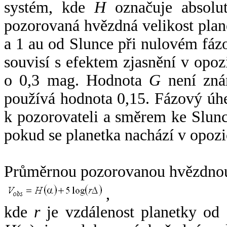
systém, kde
H
označuje absolut
pozorovaná hvězdná velikost plan
a 1 au od Slunce při nulovém fá
souvisí s efektem zjasnění v opoz
o 0,3 mag. Hodnota
G
není zná
používá hodnota 0,15. Fázový úh
k pozorovateli a směrem ke Slunc
pokud se planetka nachází v opozi
Průměrnou pozorovanou hvězdnou 
,
kde
r
je vzdálenost planetky od