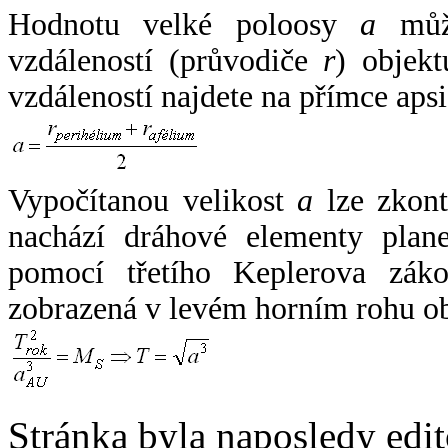
Hodnotu velké poloosy
a
může
vzdáleností (průvodiče
r
) objekt
vzdáleností najdete na přímce apsi
Vypočítanou velikost
a
lze zkont
nachází dráhové elementy plane
pomocí třetího Keplerova zák
zobrazená v levém horním rohu o
Stránka byla naposledy edi