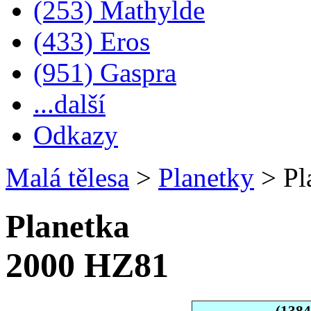
(253) Mathylde
(433) Eros
(951) Gaspra
...další
Odkazy
Malá tělesa
>
Planetky
>
Pl
Planetka
2000 HZ81
(138