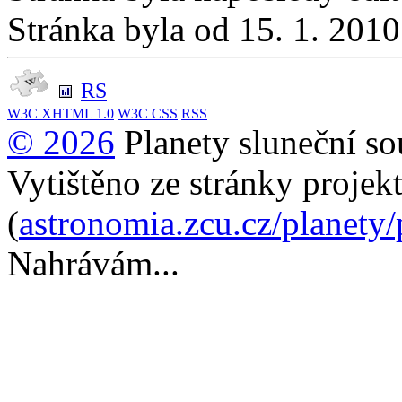
Stránka byla od 15. 1. 201
RS
W3C
XHTML 1.0
W3C
CSS
RSS
© 2026
Planety sluneční so
Vytištěno ze stránky projek
(
astronomia.zcu.cz/planety
Nahrávám...