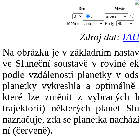
Den
Měsíc
.
Měřítko:
Body
:
Zdroj dat:
IAU
Na obrázku je v základním nastav
ve Sluneční soustavě v rovině ek
podle vzdálenosti planetky v odsl
planetky vykreslila a optimálně
které lze změnit z vybraných h
trajektorií) některých planet Sl
naznačuje, zda se planetka nacház
ní (červeně).