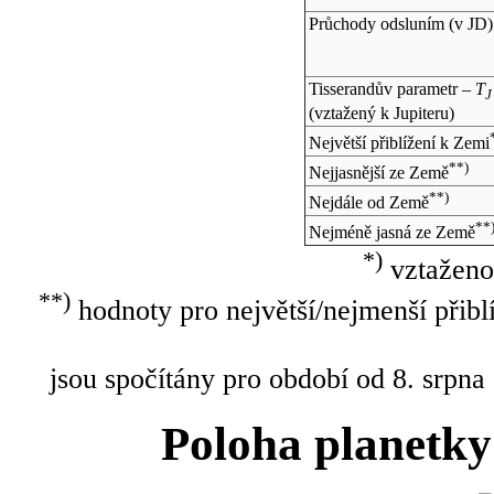
Průchody odsluním (v
JD
)
Tisserandův parametr –
T
J
(vztažený k Jupiteru)
Největší přiblížení k Zemi
**)
Nejjasnější ze Země
**)
Nejdále od Země
**
Nejméně jasná ze Země
*)
vztaženo
**)
hodnoty pro největší/nejmenší přibl
jsou spočítány pro období od 8. srpna
Poloha planetky