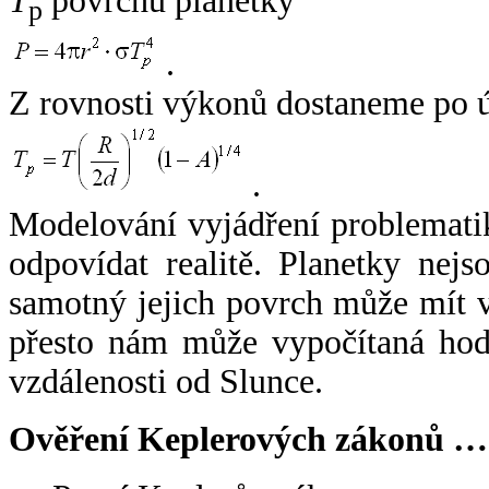
T
povrchu planetky
p
.
Z rovnosti výkonů dostaneme po 
.
Modelování vyjádření problemati
odpovídat realitě. Planetky nejso
samotný jejich povrch může mít v
přesto nám může vypočítaná hodn
vzdálenosti od Slunce.
Ověření Keplerových zákonů …