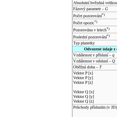
Absolutní hvězdná velikos
Fázový parametr –
G
*)
Počet pozorování
*)
Počet opozic
*)
Pozorována v letech
*)
Poslední pozorování
Typ planetky
Odvozené údaje z 
Vzdálenost v přísluní –
q
Vzdálenost v odsluní –
Q
Oběžná doba –
T
Vektor P [x]
Vektor P [y]
Vektor P [z]
Vektor Q [x]
Vektor Q [y]
Vektor Q [z]
Průchody přísluním (v
JD
)