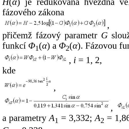
H
(
α
) je redukovaná hvězdná vel
fázového zákona
,
přičemž fázový parametr
G
slouž
funkcí
Φ
(
α
) a
Φ
(
α
). Fázovou fu
1
2
,
i
= 1, 2,
kde
,
,
a parametry
A
= 3,332;
A
= 1,8
1
2