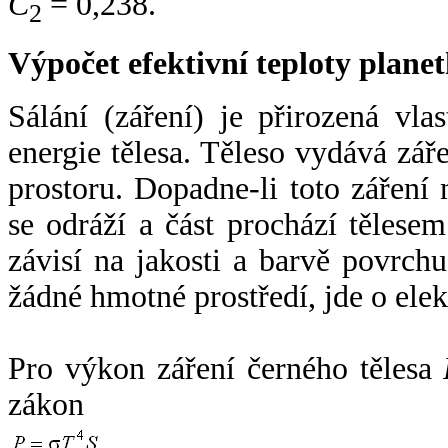
C
= 0,238.
2
Výpočet efektivní teploty plan
Sálání (záření) je přirozená vla
energie tělesa. Těleso vydává zá
prostoru. Dopadne-li toto záření n
se odráží a část prochází tělesem
závisí na jakosti a barvě povrch
žádné hmotné prostředí, jde o ele
Pro výkon záření černého tělesa
zákon