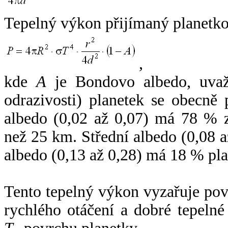
Tepelný výkon přijímaný planetko
,
kde
A
je Bondovo albedo, uvaž
odrazivosti) planetek se obecně
albedo (0,02 až 0,07) má 78 % z
než 25 km. Střední albedo (0,08 
albedo (0,13 až 0,28) má 18 % pla
Tento tepelný výkon vyzařuje po
rychlého otáčení a dobré tepelné