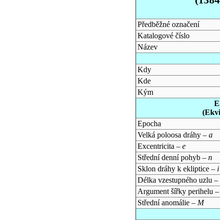
Předběžné označení
Katalogové číslo
Název
Kdy
Kde
Kým
E
(Ekv
Epocha
Velká poloosa dráhy –
a
Excentricita –
e
Střední denní pohyb –
n
Sklon dráhy k ekliptice –
i
Délka vzestupného uzlu –
Argument šířky perihelu 
Střední anomálie –
M