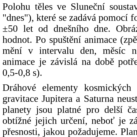
Polohu těles ve Sluneční sousta
"dnes"), které se zadává pomocí 
±50 let od dnešního dne. Obráz
hodnot. Po spuštění animace (zpě
mění v intervalu den, měsíc ne
animace je závislá na době potř
0,5-0,8 s).
Dráhové elementy kosmických t
gravitace Jupitera a Saturna neu
planety jsou platné pro delší č
obtížné jejich určení, neboť je 
přesnosti, jakou požadujeme. Pla