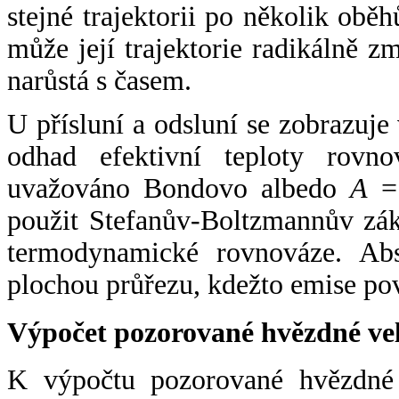
stejné trajektorii po několik oběh
může její trajektorie radikálně zm
narůstá s časem.
U přísluní a odsluní se zobrazuje
odhad efektivní teploty rovno
uvažováno Bondovo albedo
A
= 
použit Stefanův-Boltzmannův zák
termodynamické rovnováze. Abs
plochou průřezu, kdežto emise po
Výpočet pozorované hvězdné ve
K výpočtu pozorované hvězdné v