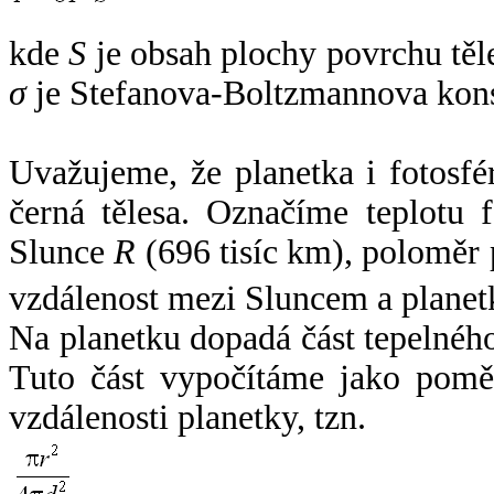
kde
S
je obsah plochy povrchu těl
σ
je Stefanova-Boltzmannova kons
Uvažujeme, že planetka i fotosfér
černá tělesa. Označíme teplotu 
Slunce
R
(696 tisíc km), poloměr
vzdálenost mezi Sluncem a plane
Na planetku dopadá část tepelnéh
Tuto část vypočítáme jako pomě
vzdálenosti planetky, tzn.