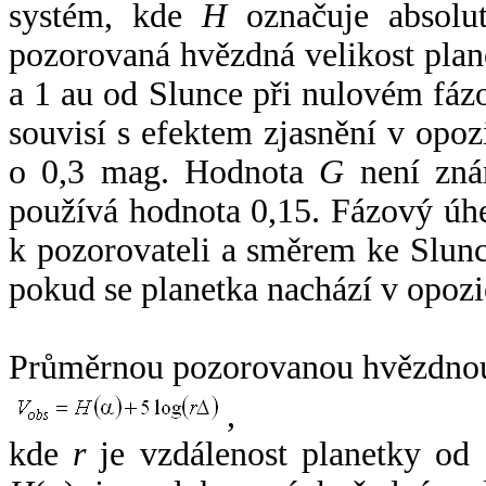
systém, kde
H
označuje absolut
pozorovaná hvězdná velikost plan
a 1 au od Slunce při nulovém fá
souvisí s efektem zjasnění v opoz
o 0,3 mag. Hodnota
G
není zná
používá hodnota 0,15. Fázový úh
k pozorovateli a směrem ke Slunc
pokud se planetka nachází v opozi
Průměrnou pozorovanou hvězdnou 
,
kde
r
je vzdálenost planetky od