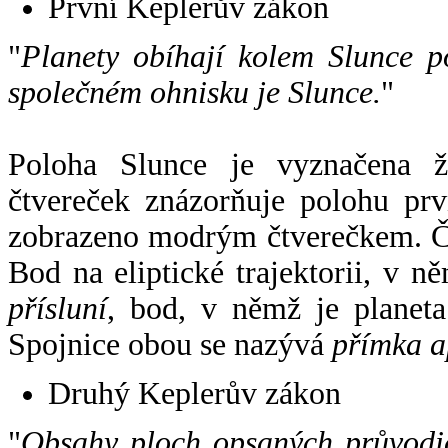
První Keplerův zákon
"
Planety obíhají kolem Slunce p
společném ohnisku je Slunce.
"
Poloha Slunce je vyznačena 
čtvereček znázorňuje polohu pr
zobrazeno modrým čtverečkem. Če
Bod na eliptické trajektorii, v n
přísluní
, bod, v němž je planet
Spojnice obou se nazývá
přímka a
Druhý Keplerův zákon
"
Obsahy ploch opsaných průvodič