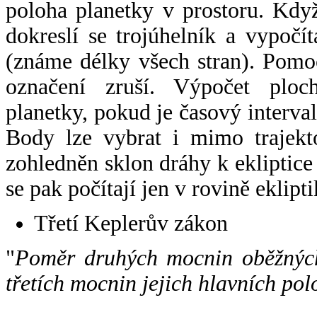
poloha planetky v prostoru. Kdy
dokreslí se trojúhelník a vypoč
(známe délky všech stran). Pomo
označení zruší. Výpočet ploch
planetky, pokud je časový interval
Body lze vybrat i mimo trajekto
zohledněn sklon dráhy k ekliptice
se pak počítají jen v rovině eklipti
Třetí Keplerův zákon
"
Poměr druhých mocnin oběžných
třetích mocnin jejich hlavních pol