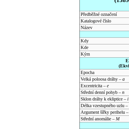
Předběžné označení
Katalogové číslo
Název
Kdy
Kde
Kým
E
(Ekv
Epocha
Velká poloosa dráhy –
a
Excentricita –
e
Střední denní pohyb –
n
Sklon dráhy k ekliptice –
i
Délka vzestupného uzlu –
Argument šířky perihelu 
Střední anomálie –
M