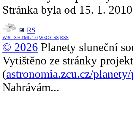
Stránka byla od 15. 1. 201
RS
W3C
XHTML 1.0
W3C
CSS
RSS
© 2026
Planety sluneční so
Vytištěno ze stránky projek
(
astronomia.zcu.cz/planety
Nahrávám...