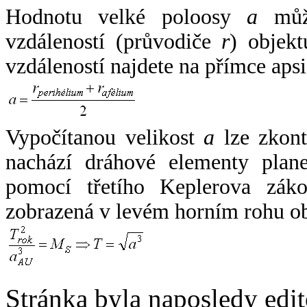
Hodnotu velké poloosy
a
může
vzdáleností (průvodiče
r
) objekt
vzdáleností najdete na přímce apsi
Vypočítanou velikost
a
lze zkont
nachází dráhové elementy plane
pomocí třetího Keplerova zák
zobrazená v levém horním rohu o
Stránka byla naposledy edi