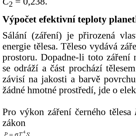
C
= 0,238.
2
Výpočet efektivní teploty plan
Sálání (záření) je přirozená vla
energie tělesa. Těleso vydává zá
prostoru. Dopadne-li toto záření n
se odráží a část prochází tělesem
závisí na jakosti a barvě povrch
žádné hmotné prostředí, jde o ele
Pro výkon záření černého tělesa
zákon