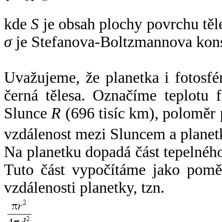
kde
S
je obsah plochy povrchu těl
σ
je Stefanova-Boltzmannova kons
Uvažujeme, že planetka i fotosfér
černá tělesa. Označíme teplotu 
Slunce
R
(696 tisíc km), poloměr
vzdálenost mezi Sluncem a plane
Na planetku dopadá část tepelnéh
Tuto část vypočítáme jako pomě
vzdálenosti planetky, tzn.