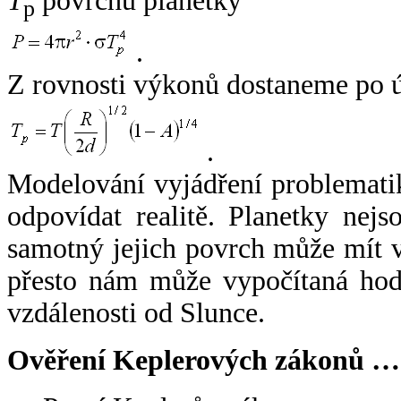
T
povrchu planetky
p
.
Z rovnosti výkonů dostaneme po 
.
Modelování vyjádření problemati
odpovídat realitě. Planetky nejso
samotný jejich povrch může mít v
přesto nám může vypočítaná hodn
vzdálenosti od Slunce.
Ověření Keplerových zákonů …