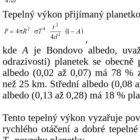
Tepelný výkon přijímaný planetko
,
kde
A
je Bondovo albedo, uvaž
odrazivosti) planetek se obecně
albedo (0,02 až 0,07) má 78 % z
než 25 km. Střední albedo (0,08 
albedo (0,13 až 0,28) má 18 % pla
Tento tepelný výkon vyzařuje po
rychlého otáčení a dobré tepelné