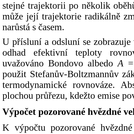
stejné trajektorii po několik oběh
může její trajektorie radikálně zm
narůstá s časem.
U přísluní a odsluní se zobrazuje
odhad efektivní teploty rovno
uvažováno Bondovo albedo
A
= 
použit Stefanův-Boltzmannův zák
termodynamické rovnováze. Abs
plochou průřezu, kdežto emise po
Výpočet pozorované hvězdné ve
K výpočtu pozorované hvězdné v