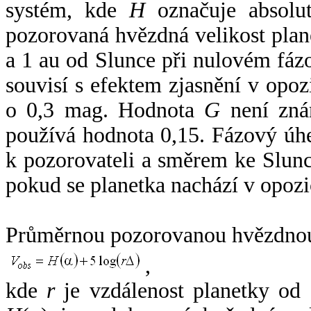
systém, kde
H
označuje absolut
pozorovaná hvězdná velikost plan
a 1 au od Slunce při nulovém fá
souvisí s efektem zjasnění v opoz
o 0,3 mag. Hodnota
G
není zná
používá hodnota 0,15. Fázový úh
k pozorovateli a směrem ke Slunc
pokud se planetka nachází v opozi
Průměrnou pozorovanou hvězdnou 
,
kde
r
je vzdálenost planetky od