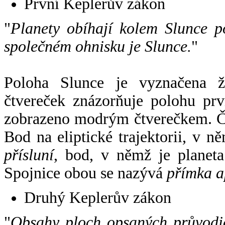
První Keplerův zákon
"
Planety obíhají kolem Slunce p
společném ohnisku je Slunce.
"
Poloha Slunce je vyznačena 
čtvereček znázorňuje polohu pr
zobrazeno modrým čtverečkem. Če
Bod na eliptické trajektorii, v n
přísluní
, bod, v němž je planet
Spojnice obou se nazývá
přímka a
Druhý Keplerův zákon
"
Obsahy ploch opsaných průvodič