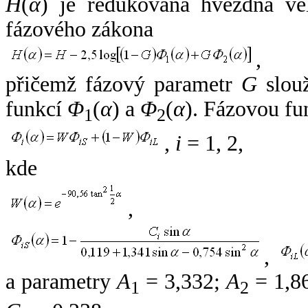
H
(
α
) je redukovaná hvězdná vel
fázového zákona
,
přičemž fázový parametr
G
slouž
funkcí
Φ
(
α
) a
Φ
(
α
). Fázovou fu
1
2
,
i
= 1, 2,
kde
,
,
a parametry
A
= 3,332;
A
= 1,8
1
2