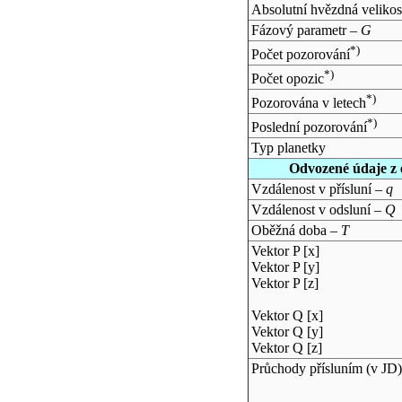
Absolutní hvězdná velikos
Fázový parametr –
G
*)
Počet pozorování
*)
Počet opozic
*)
Pozorována v letech
*)
Poslední pozorování
Typ planetky
Odvozené údaje z 
Vzdálenost v přísluní –
q
Vzdálenost v odsluní –
Q
Oběžná doba –
T
Vektor P [x]
Vektor P [y]
Vektor P [z]
Vektor Q [x]
Vektor Q [y]
Vektor Q [z]
Průchody přísluním (v
JD
)