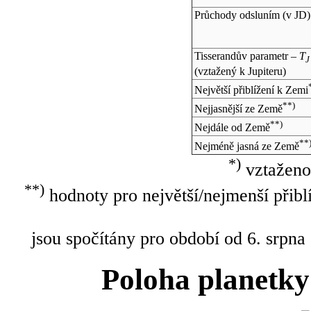
Průchody odsluním (v
JD
)
Tisserandův parametr –
T
J
(vztažený k Jupiteru)
Největší přiblížení k Zemi
**)
Nejjasnější ze Země
**)
Nejdále od Země
**
Nejméně jasná ze Země
*)
vztaženo
**)
hodnoty pro největší/nejmenší přibl
jsou spočítány pro období od 6. srpna
Poloha planetky