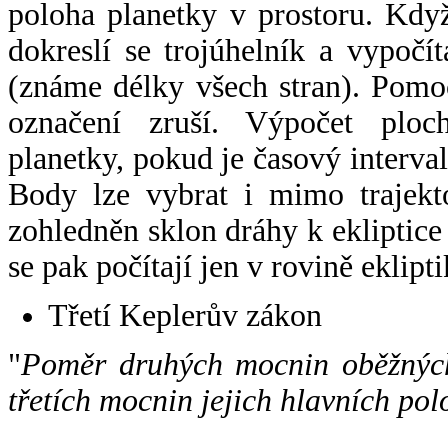
poloha planetky v prostoru. Kdy
dokreslí se trojúhelník a vypoč
(známe délky všech stran). Pomo
označení zruší. Výpočet ploch
planetky, pokud je časový interval
Body lze vybrat i mimo trajekto
zohledněn sklon dráhy k ekliptice
se pak počítají jen v rovině eklipti
Třetí Keplerův zákon
"
Poměr druhých mocnin oběžných
třetích mocnin jejich hlavních pol