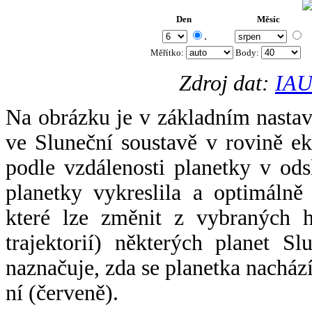
Den
Měsíc
.
Měřítko:
Body
:
Zdroj dat:
IAU
Na obrázku je v základním nastav
ve Sluneční soustavě v rovině ek
podle vzdálenosti planetky v odsl
planetky vykreslila a optimálně
které lze změnit z vybraných h
trajektorií) některých planet Sl
naznačuje, zda se planetka nacház
ní (červeně).