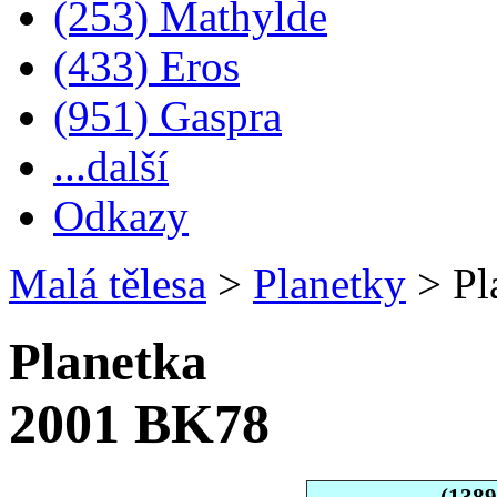
(253) Mathylde
(433) Eros
(951) Gaspra
...další
Odkazy
Malá tělesa
>
Planetky
>
Pl
Planetka
2001 BK78
(138