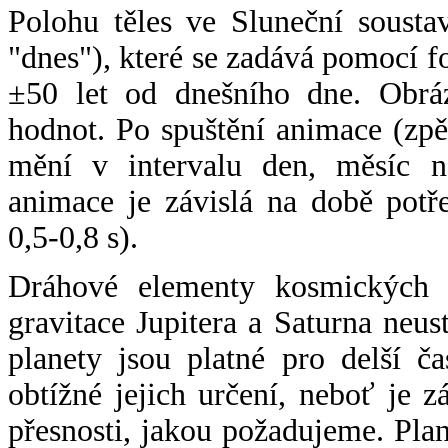
Polohu těles ve Sluneční sousta
"dnes"), které se zadává pomocí 
±50 let od dnešního dne. Obráz
hodnot. Po spuštění animace (zpě
mění v intervalu den, měsíc ne
animace je závislá na době potř
0,5-0,8 s).
Dráhové elementy kosmických t
gravitace Jupitera a Saturna neu
planety jsou platné pro delší č
obtížné jejich určení, neboť je 
přesnosti, jakou požadujeme. Pla