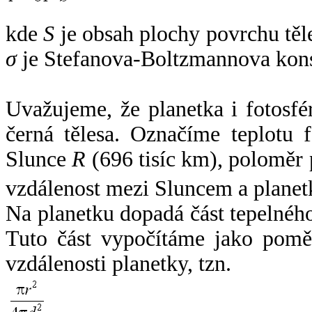
kde
S
je obsah plochy povrchu těl
σ
je Stefanova-Boltzmannova kons
Uvažujeme, že planetka i fotosfér
černá tělesa. Označíme teplotu 
Slunce
R
(696 tisíc km), poloměr
vzdálenost mezi Sluncem a plane
Na planetku dopadá část tepelnéh
Tuto část vypočítáme jako pomě
vzdálenosti planetky, tzn.