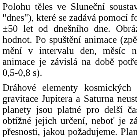
Polohu těles ve Sluneční sousta
"dnes"), které se zadává pomocí 
±50 let od dnešního dne. Obráz
hodnot. Po spuštění animace (zpě
mění v intervalu den, měsíc ne
animace je závislá na době potř
0,5-0,8 s).
Dráhové elementy kosmických t
gravitace Jupitera a Saturna neu
planety jsou platné pro delší č
obtížné jejich určení, neboť je 
přesnosti, jakou požadujeme. Pla