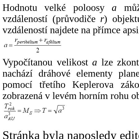
Hodnotu velké poloosy
a
může
vzdáleností (průvodiče
r
) objekt
vzdáleností najdete na přímce apsi
Vypočítanou velikost
a
lze zkont
nachází dráhové elementy plane
pomocí třetího Keplerova zák
zobrazená v levém horním rohu o
Stránka byla naposledy edi