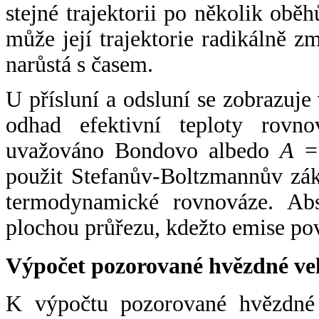
stejné trajektorii po několik oběh
může její trajektorie radikálně zm
narůstá s časem.
U přísluní a odsluní se zobrazuje
odhad efektivní teploty rovno
uvažováno Bondovo albedo
A
= 
použit Stefanův-Boltzmannův zák
termodynamické rovnováze. Abs
plochou průřezu, kdežto emise po
Výpočet pozorované hvězdné ve
K výpočtu pozorované hvězdné v