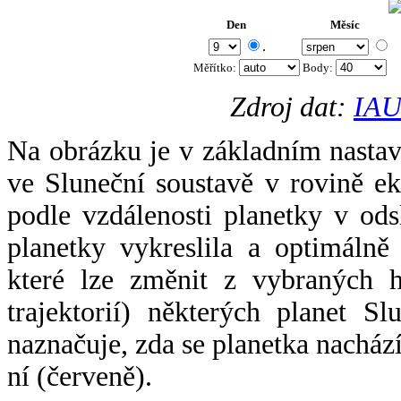
Den
Měsíc
.
Měřítko:
Body
:
Zdroj dat:
IAU
Na obrázku je v základním nastav
ve Sluneční soustavě v rovině ek
podle vzdálenosti planetky v odsl
planetky vykreslila a optimálně
které lze změnit z vybraných h
trajektorií) některých planet Sl
naznačuje, zda se planetka nacház
ní (červeně).