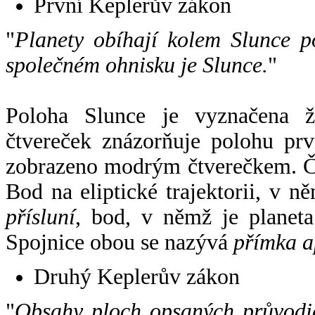
První Keplerův zákon
"
Planety obíhají kolem Slunce p
společném ohnisku je Slunce.
"
Poloha Slunce je vyznačena 
čtvereček znázorňuje polohu pr
zobrazeno modrým čtverečkem. Če
Bod na eliptické trajektorii, v n
přísluní
, bod, v němž je planet
Spojnice obou se nazývá
přímka a
Druhý Keplerův zákon
"
Obsahy ploch opsaných průvodič