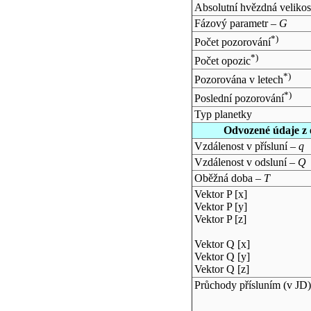
Absolutní hvězdná velikos
Fázový parametr –
G
*)
Počet pozorování
*)
Počet opozic
*)
Pozorována v letech
*)
Poslední pozorování
Typ planetky
Odvozené údaje z 
Vzdálenost v přísluní –
q
Vzdálenost v odsluní –
Q
Oběžná doba –
T
Vektor P [x]
Vektor P [y]
Vektor P [z]
Vektor Q [x]
Vektor Q [y]
Vektor Q [z]
Průchody přísluním (v
JD
)