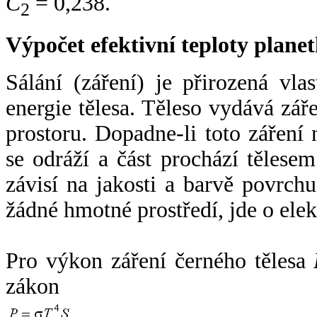
C
= 0,238.
2
Výpočet efektivní teploty plan
Sálání (záření) je přirozená vla
energie tělesa. Těleso vydává zá
prostoru. Dopadne-li toto záření n
se odráží a část prochází tělesem
závisí na jakosti a barvě povrch
žádné hmotné prostředí, jde o ele
Pro výkon záření černého tělesa
zákon