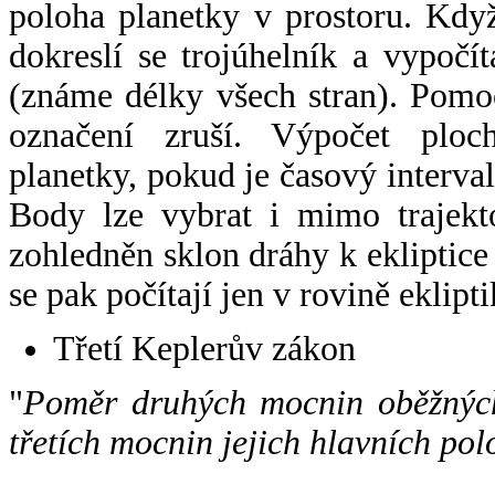
poloha planetky v prostoru. Kdy
dokreslí se trojúhelník a vypoč
(známe délky všech stran). Pomo
označení zruší. Výpočet ploch
planetky, pokud je časový interval
Body lze vybrat i mimo trajekto
zohledněn sklon dráhy k ekliptice
se pak počítají jen v rovině eklipti
Třetí Keplerův zákon
"
Poměr druhých mocnin oběžných
třetích mocnin jejich hlavních pol