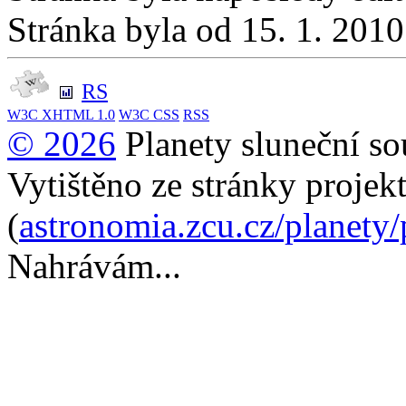
Stránka byla od 15. 1. 201
RS
W3C
XHTML 1.0
W3C
CSS
RSS
© 2026
Planety sluneční so
Vytištěno ze stránky projek
(
astronomia.zcu.cz/planety
Nahrávám...