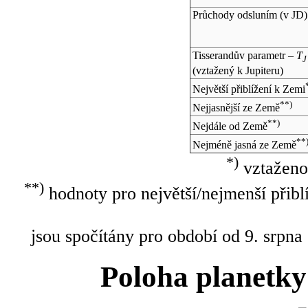
Průchody odsluním (v
JD
)
Tisserandův parametr –
T
J
(vztažený k Jupiteru)
Největší přiblížení k Zemi
**)
Nejjasnější ze Země
**)
Nejdále od Země
**
Nejméně jasná ze Země
*)
vztaženo
**)
hodnoty pro největší/nejmenší přibl
jsou spočítány pro období od 9. srpna
Poloha planetky