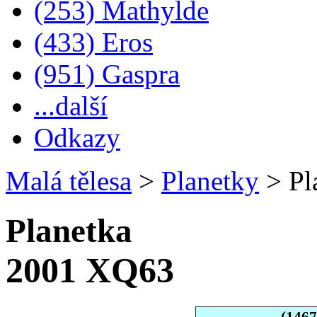
(253) Mathylde
(433) Eros
(951) Gaspra
...další
Odkazy
Malá tělesa
>
Planetky
>
Pl
Planetka
2001 XQ63
(146