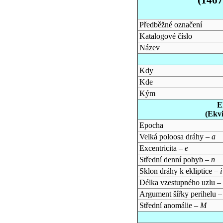
Předběžné označení
Katalogové číslo
Název
Kdy
Kde
Kým
E
(Ekv
Epocha
Velká poloosa dráhy –
a
Excentricita –
e
Střední denní pohyb –
n
Sklon dráhy k ekliptice –
i
Délka vzestupného uzlu –
Argument šířky perihelu 
Střední anomálie –
M