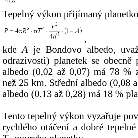
Tepelný výkon přijímaný planetko
,
kde
A
je Bondovo albedo, uvaž
odrazivosti) planetek se obecně
albedo (0,02 až 0,07) má 78 % z
než 25 km. Střední albedo (0,08 
albedo (0,13 až 0,28) má 18 % pla
Tento tepelný výkon vyzařuje po
rychlého otáčení a dobré tepelné