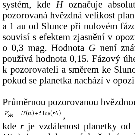
systém, kde
H
označuje absolut
pozorovaná hvězdná velikost plan
a 1 au od Slunce při nulovém fá
souvisí s efektem zjasnění v opoz
o 0,3 mag. Hodnota
G
není zná
používá hodnota 0,15. Fázový úh
k pozorovateli a směrem ke Slunc
pokud se planetka nachází v opozi
Průměrnou pozorovanou hvězdnou 
,
kde
r
je vzdálenost planetky od