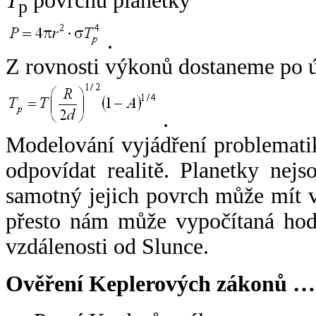
T
povrchu planetky
p
.
Z rovnosti výkonů dostaneme po 
.
Modelování vyjádření problemati
odpovídat realitě. Planetky nejso
samotný jejich povrch může mít v
přesto nám může vypočítaná hodn
vzdálenosti od Slunce.
Ověření Keplerových zákonů …