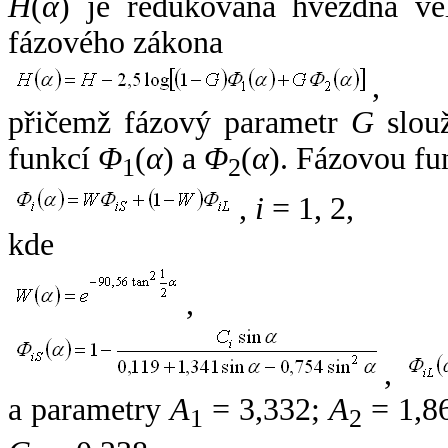
H
(
α
) je redukovaná hvězdná vel
fázového zákona
,
přičemž fázový parametr
G
slouž
funkcí
Φ
(
α
) a
Φ
(
α
). Fázovou fu
1
2
,
i
= 1, 2,
kde
,
,
a parametry
A
= 3,332;
A
= 1,8
1
2