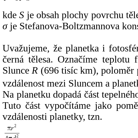
kde
S
je obsah plochy povrchu těl
σ
je Stefanova-Boltzmannova kons
Uvažujeme, že planetka i fotosfér
černá tělesa. Označíme teplotu 
Slunce
R
(696 tisíc km), poloměr
vzdálenost mezi Sluncem a plane
Na planetku dopadá část tepelnéh
Tuto část vypočítáme jako pomě
vzdálenosti planetky, tzn.