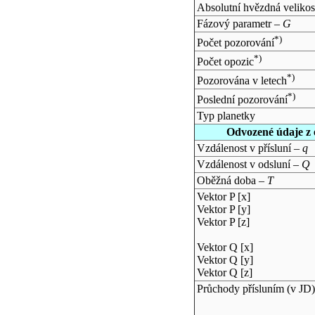
Absolutní hvězdná velikos
Fázový parametr –
G
*)
Počet pozorování
*)
Počet opozic
*)
Pozorována v letech
*)
Poslední pozorování
Typ planetky
Odvozené údaje z 
Vzdálenost v přísluní –
q
Vzdálenost v odsluní –
Q
Oběžná doba –
T
Vektor P [x]
Vektor P [y]
Vektor P [z]
Vektor Q [x]
Vektor Q [y]
Vektor Q [z]
Průchody přísluním (v
JD
)