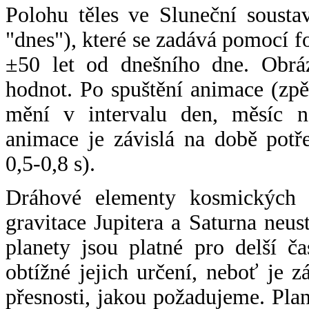
Polohu těles ve Sluneční sousta
"dnes"), které se zadává pomocí 
±50 let od dnešního dne. Obráz
hodnot. Po spuštění animace (zpě
mění v intervalu den, měsíc ne
animace je závislá na době potř
0,5-0,8 s).
Dráhové elementy kosmických t
gravitace Jupitera a Saturna neu
planety jsou platné pro delší č
obtížné jejich určení, neboť je 
přesnosti, jakou požadujeme. Pla