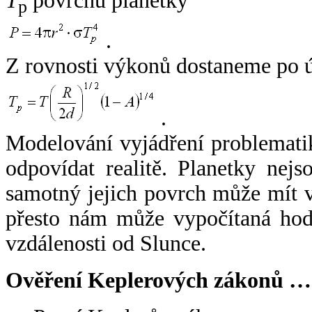
T
povrchu planetky
p
.
Z rovnosti výkonů dostaneme po 
.
Modelování vyjádření problemati
odpovídat realitě. Planetky nejso
samotný jejich povrch může mít v
přesto nám může vypočítaná hodn
vzdálenosti od Slunce.
Ověření Keplerových zákonů …