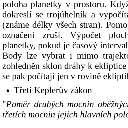
poloha planetky v prostoru. Kdy
dokreslí se trojúhelník a vypoč
(známe délky všech stran). Pomo
označení zruší. Výpočet ploch
planetky, pokud je časový interval
Body lze vybrat i mimo trajekto
zohledněn sklon dráhy k ekliptice
se pak počítají jen v rovině eklipti
Třetí Keplerův zákon
"
Poměr druhých mocnin oběžných
třetích mocnin jejich hlavních pol