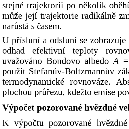
stejné trajektorii po několik oběh
může její trajektorie radikálně zm
narůstá s časem.
U přísluní a odsluní se zobrazuje
odhad efektivní teploty rovno
uvažováno Bondovo albedo
A
= 
použit Stefanův-Boltzmannův zák
termodynamické rovnováze. Abs
plochou průřezu, kdežto emise po
Výpočet pozorované hvězdné ve
K výpočtu pozorované hvězdné v