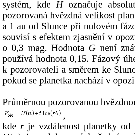
systém, kde
H
označuje absolut
pozorovaná hvězdná velikost plan
a 1 au od Slunce při nulovém fá
souvisí s efektem zjasnění v opoz
o 0,3 mag. Hodnota
G
není zná
používá hodnota 0,15. Fázový úh
k pozorovateli a směrem ke Slunc
pokud se planetka nachází v opozi
Průměrnou pozorovanou hvězdnou 
,
kde
r
je vzdálenost planetky od