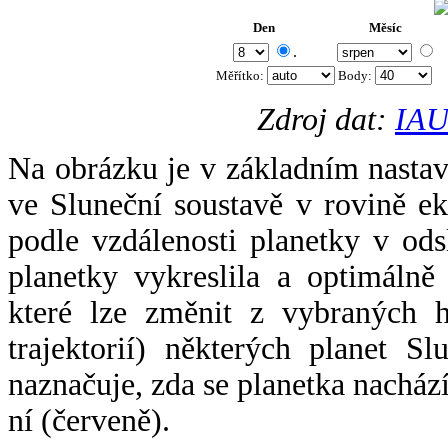
Den
Měsíc
.
Měřítko:
Body
:
Zdroj dat:
IAU
Na obrázku je v základním nastav
ve Sluneční soustavě v rovině ek
podle vzdálenosti planetky v odsl
planetky vykreslila a optimálně
které lze změnit z vybraných h
trajektorií) některých planet Sl
naznačuje, zda se planetka nacház
ní (červeně).