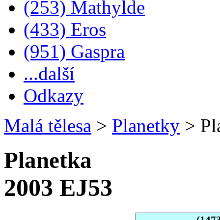
(253) Mathylde
(433) Eros
(951) Gaspra
...další
Odkazy
Malá tělesa
>
Planetky
>
Pl
Planetka
2003 EJ53
(147