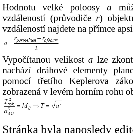
Hodnotu velké poloosy
a
může
vzdáleností (průvodiče
r
) objekt
vzdáleností najdete na přímce apsi
Vypočítanou velikost
a
lze zkont
nachází dráhové elementy plane
pomocí třetího Keplerova zák
zobrazená v levém horním rohu o
Stránka byla naposledy edi