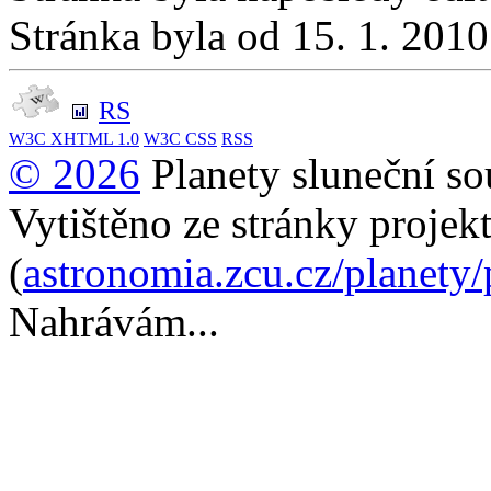
Stránka byla od 15. 1. 201
RS
W3C
XHTML 1.0
W3C
CSS
RSS
© 2026
Planety sluneční so
Vytištěno ze stránky projek
(
astronomia.zcu.cz/planety
Nahrávám...