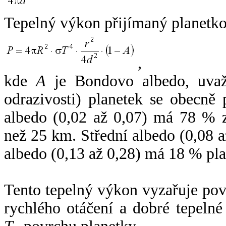
Tepelný výkon přijímaný planetko
,
kde
A
je Bondovo albedo, uvaž
odrazivosti) planetek se obecně
albedo (0,02 až 0,07) má 78 % z
než 25 km. Střední albedo (0,08 
albedo (0,13 až 0,28) má 18 % pla
Tento tepelný výkon vyzařuje po
rychlého otáčení a dobré tepelné