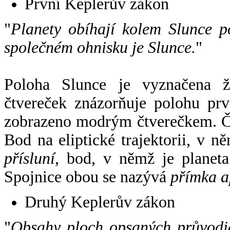
První Keplerův zákon
"
Planety obíhají kolem Slunce p
společném ohnisku je Slunce.
"
Poloha Slunce je vyznačena 
čtvereček znázorňuje polohu pr
zobrazeno modrým čtverečkem. Če
Bod na eliptické trajektorii, v n
přísluní
, bod, v němž je planet
Spojnice obou se nazývá
přímka a
Druhý Keplerův zákon
"
Obsahy ploch opsaných průvodič