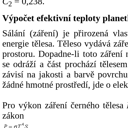
C
= 0,238.
2
Výpočet efektivní teploty plan
Sálání (záření) je přirozená vla
energie tělesa. Těleso vydává zá
prostoru. Dopadne-li toto záření n
se odráží a část prochází tělesem
závisí na jakosti a barvě povrch
žádné hmotné prostředí, jde o ele
Pro výkon záření černého tělesa
zákon