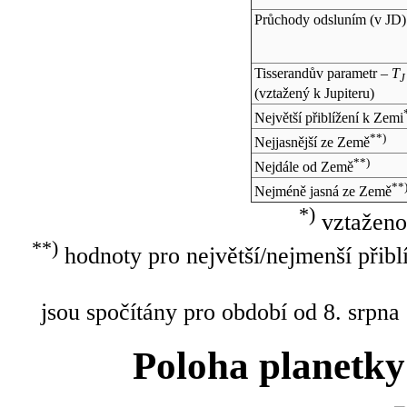
Průchody odsluním (v
JD
)
Tisserandův parametr –
T
J
(vztažený k Jupiteru)
Největší přiblížení k Zemi
**)
Nejjasnější ze Země
**)
Nejdále od Země
**
Nejméně jasná ze Země
*)
vztaženo
**)
hodnoty pro největší/nejmenší přibl
jsou spočítány pro období od 8. srpna
Poloha planetky