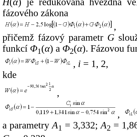
H
(
α
) je redukovaná hvězdná vel
fázového zákona
,
přičemž fázový parametr
G
slouž
funkcí
Φ
(
α
) a
Φ
(
α
). Fázovou fu
1
2
,
i
= 1, 2,
kde
,
,
a parametry
A
= 3,332;
A
= 1,8
1
2