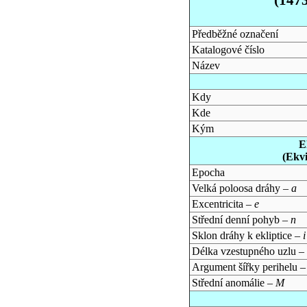
Předběžné označení
Katalogové číslo
Název
Kdy
Kde
Kým
E
(Ekv
Epocha
Velká poloosa dráhy –
a
Excentricita –
e
Střední denní pohyb –
n
Sklon dráhy k ekliptice –
i
Délka vzestupného uzlu –
Argument šířky perihelu 
Střední anomálie –
M