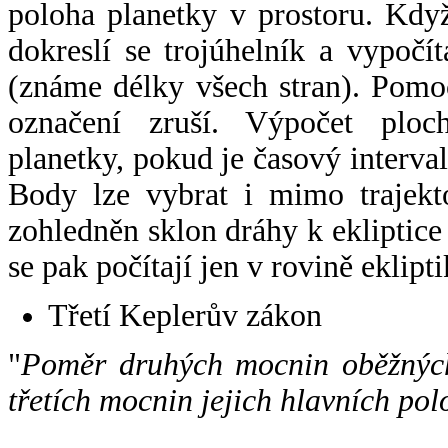
poloha planetky v prostoru. Kdy
dokreslí se trojúhelník a vypoč
(známe délky všech stran). Pomo
označení zruší. Výpočet ploch
planetky, pokud je časový interval
Body lze vybrat i mimo trajekto
zohledněn sklon dráhy k ekliptice
se pak počítají jen v rovině eklipti
Třetí Keplerův zákon
"
Poměr druhých mocnin oběžných
třetích mocnin jejich hlavních pol