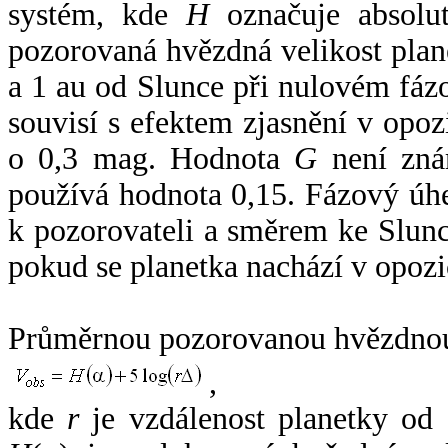
systém, kde
H
označuje absolut
pozorovaná hvězdná velikost plan
a 1 au od Slunce při nulovém fá
souvisí s efektem zjasnění v opoz
o 0,3 mag. Hodnota
G
není zná
používá hodnota 0,15. Fázový úh
k pozorovateli a směrem ke Slunc
pokud se planetka nachází v opozi
Průměrnou pozorovanou hvězdnou 
,
kde
r
je vzdálenost planetky od