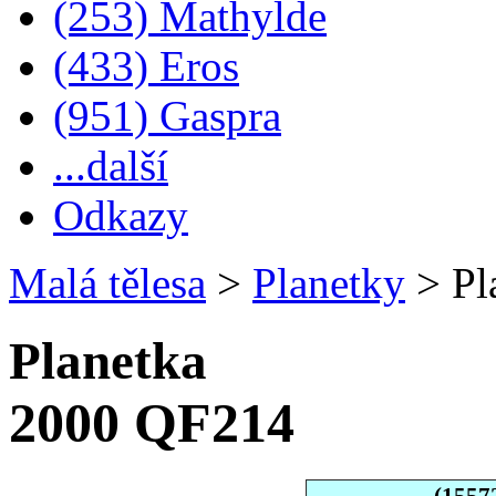
(253) Mathylde
(433) Eros
(951) Gaspra
...další
Odkazy
Malá tělesa
>
Planetky
>
Pl
Planetka
2000 QF214
(1557