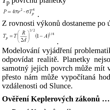
T
povrchu planetky
p
.
Z rovnosti výkonů dostaneme po 
.
Modelování vyjádření problemati
odpovídat realitě. Planetky nejso
samotný jejich povrch může mít v
přesto nám může vypočítaná hodn
vzdálenosti od Slunce.
Ověření Keplerových zákonů …