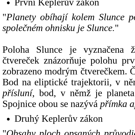
První Keplerův zákon
"
Planety obíhají kolem Slunce p
společném ohnisku je Slunce.
"
Poloha Slunce je vyznačena 
čtvereček znázorňuje polohu pr
zobrazeno modrým čtverečkem. Če
Bod na eliptické trajektorii, v n
přísluní
, bod, v němž je planet
Spojnice obou se nazývá
přímka a
Druhý Keplerův zákon
"
Obsahy ploch opsaných průvodič