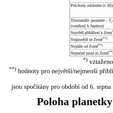
Průchody odsluním (v
JD
)
Tisserandův parametr –
T
J
(vztažený k Jupiteru)
Největší přiblížení k Zemi
**)
Nejjasnější ze Země
**)
Nejdále od Země
**
Nejméně jasná ze Země
*)
vztaženo
**)
hodnoty pro největší/nejmenší přibl
jsou spočítány pro období od 6. srpna
Poloha planetky