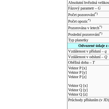
Absolutní hvězdná velikos
Fázový parametr –
G
*)
Počet pozorování
*)
Počet opozic
*)
Pozorována v letech
*)
Poslední pozorování
Typ planetky
Odvozené údaje z 
Vzdálenost v přísluní –
q
Vzdálenost v odsluní –
Q
Oběžná doba –
T
Vektor P [x]
Vektor P [y]
Vektor P [z]
Vektor Q [x]
Vektor Q [y]
Vektor Q [z]
Průchody přísluním (v
JD
)