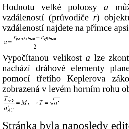
Hodnotu velké poloosy
a
může
vzdáleností (průvodiče
r
) objekt
vzdáleností najdete na přímce apsi
Vypočítanou velikost
a
lze zkont
nachází dráhové elementy plane
pomocí třetího Keplerova zák
zobrazená v levém horním rohu o
Stránka byla naposledy edi