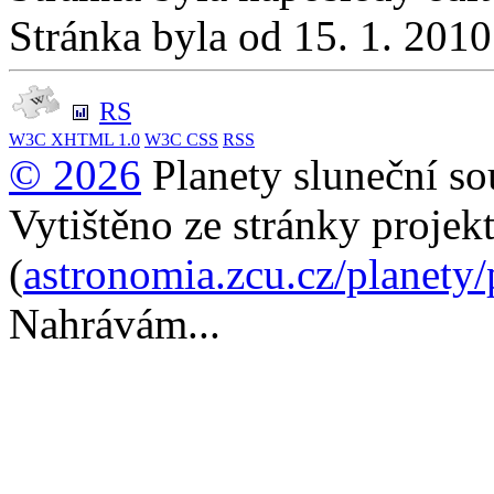
Stránka byla od 15. 1. 201
RS
W3C
XHTML 1.0
W3C
CSS
RSS
© 2026
Planety sluneční so
Vytištěno ze stránky projek
(
astronomia.zcu.cz/planety
Nahrávám...