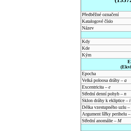
Předběžné označení
Katalogové číslo
Název
Kdy
Kde
Kým
E
(Ekv
Epocha
Velká poloosa dráhy –
a
Excentricita –
e
Střední denní pohyb –
n
Sklon dráhy k ekliptice –
i
Délka vzestupného uzlu –
Argument šířky perihelu 
Střední anomálie –
M