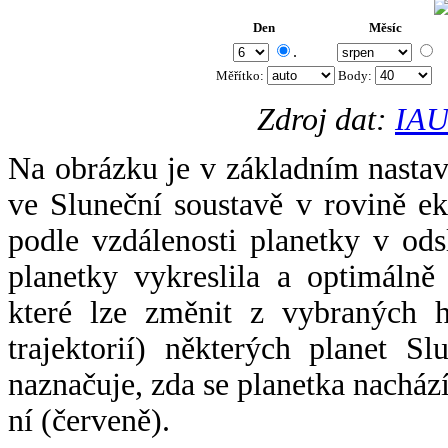
Den
Měsíc
.
Měřítko:
Body
:
Zdroj dat:
IAU
Na obrázku je v základním nastav
ve Sluneční soustavě v rovině ek
podle vzdálenosti planetky v odsl
planetky vykreslila a optimálně
které lze změnit z vybraných h
trajektorií) některých planet Sl
naznačuje, zda se planetka nacház
ní (červeně).