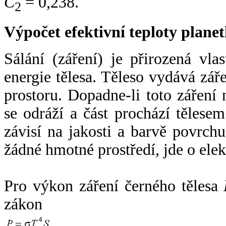
C
= 0,238.
2
Výpočet efektivní teploty plan
Sálání (záření) je přirozená vla
energie tělesa. Těleso vydává zá
prostoru. Dopadne-li toto záření n
se odráží a část prochází tělesem
závisí na jakosti a barvě povrch
žádné hmotné prostředí, jde o ele
Pro výkon záření černého tělesa
zákon