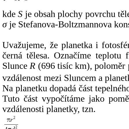
kde
S
je obsah plochy povrchu těl
σ
je Stefanova-Boltzmannova kons
Uvažujeme, že planetka i fotosfér
černá tělesa. Označíme teplotu 
Slunce
R
(696 tisíc km), poloměr
vzdálenost mezi Sluncem a plane
Na planetku dopadá část tepelnéh
Tuto část vypočítáme jako pomě
vzdálenosti planetky, tzn.