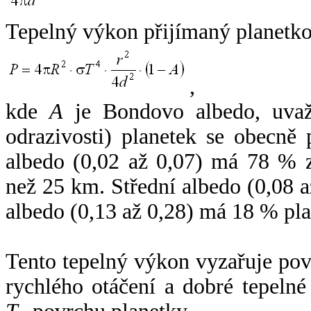
Tepelný výkon přijímaný planetko
,
kde
A
je Bondovo albedo, uvaž
odrazivosti) planetek se obecně
albedo (0,02 až 0,07) má 78 % z
než 25 km. Střední albedo (0,08 
albedo (0,13 až 0,28) má 18 % pla
Tento tepelný výkon vyzařuje po
rychlého otáčení a dobré tepelné