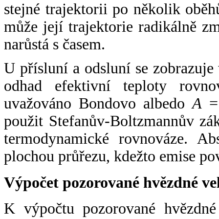
stejné trajektorii po několik oběh
může její trajektorie radikálně zm
narůstá s časem.
U přísluní a odsluní se zobrazuje
odhad efektivní teploty rovno
uvažováno Bondovo albedo
A
= 
použit Stefanův-Boltzmannův zák
termodynamické rovnováze. Abs
plochou průřezu, kdežto emise po
Výpočet pozorované hvězdné ve
K výpočtu pozorované hvězdné v