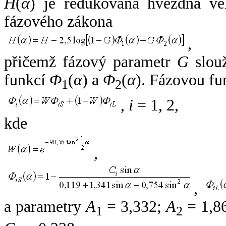
H
(
α
) je redukovaná hvězdná vel
fázového zákona
,
přičemž fázový parametr
G
slouž
funkcí
Φ
(
α
) a
Φ
(
α
). Fázovou fu
1
2
,
i
= 1, 2,
kde
,
,
a parametry
A
= 3,332;
A
= 1,8
1
2