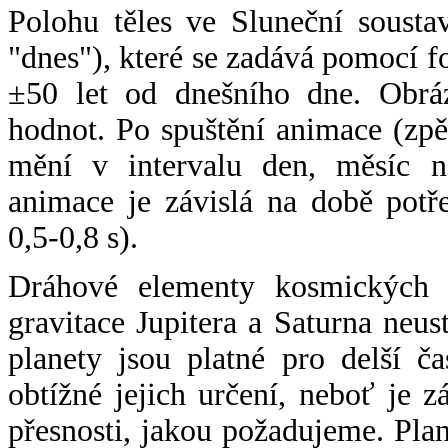
Polohu těles ve Sluneční sousta
"dnes"), které se zadává pomocí 
±50 let od dnešního dne. Obráz
hodnot. Po spuštění animace (zpě
mění v intervalu den, měsíc ne
animace je závislá na době potř
0,5-0,8 s).
Dráhové elementy kosmických t
gravitace Jupitera a Saturna neu
planety jsou platné pro delší č
obtížné jejich určení, neboť je 
přesnosti, jakou požadujeme. Pla