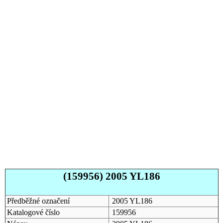
(159956) 2005 YL186
Předběžné označení
2005 YL186
Katalogové číslo
159956