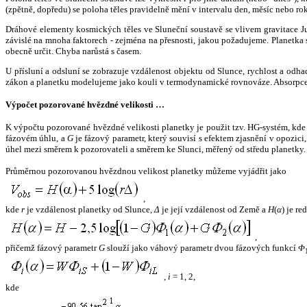
(zpětně, dopředu) se poloha těles pravidelně mění v intervalu den, měsíc nebo ro
Dráhové elementy kosmických těles ve Sluneční soustavě se vlivem gravitace Jup
závislé na mnoha faktorech - zejména na přesnosti, jakou požadujeme. Planetka se
obecně určit. Chyba narůstá s časem.
U přísluní a odsluní se zobrazuje vzdálenost objektu od Slunce, rychlost a od
zákon a planetku modelujeme jako kouli v termodynamické rovnováze. Absorpce 
Výpočet pozorované hvězdné velikosti …
K výpočtu pozorované hvězdné velikosti planetky je použit tzv. HG-systém, kd
fázovém úhlu, a
G
je fázový parametr, který souvisí s efektem zjasnění v opozic
úhel mezi směrem k pozorovateli a směrem ke Slunci, měřený od středu planetky. 
Průměrnou pozorovanou hvězdnou velikost planetky můžeme vyjádřit jako
,
kde
r
je vzdálenost planetky od Slunce,
Δ
je její vzdálenost od Země a
H
(
α
) je r
,
přičemž fázový parametr
G
slouží jako váhový parametr dvou fázových funkcí
Φ
,
i
= 1, 2,
kde