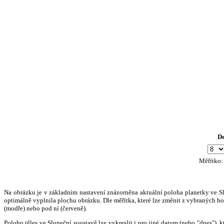
D
Měřítko
Na obrázku je v základním nastavení znázorněna aktuální poloha planetky ve Slun
optimálně vyplnila plochu obrázku. Dle měřítka, které lze změnit z vybraných hod
(modře) nebo pod ní (červeně).
Polohu těles ve Sluneční soustavě lze vykreslit i pro jiné datum (nebo "dnes")