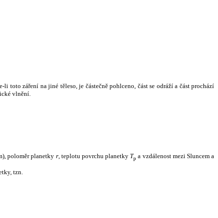
i toto záření na jiné těleso, je částečně pohlceno, část se odráží a část prochází
ické vlnění.
m), poloměr planetky
r
, teplotu povrchu planetky
T
a vzdálenost mezi Sluncem a
p
tky, tzn.