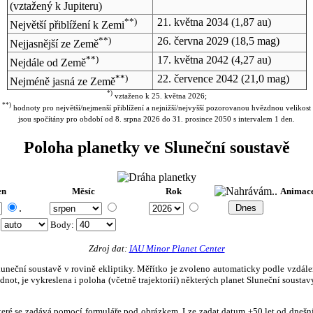
(vztažený k Jupiteru)
**)
21. května 2034
(1,87 au)
Největší přiblížení k Zemi
**)
26. června 2029
(18,5 mag)
Nejjasnější ze Země
**)
17. května 2042
(4,27 au)
Nejdále od Země
**)
22. července 2042
(21,0 mag)
Nejméně jasná ze Země
*)
vztaženo k 25. května 2026;
**)
hodnoty pro největší/nejmenší přiblížení a nejnižší/nejvyšší pozorovanou hvězdnou velikost
jsou spočítány pro období od 8. srpna 2026 do 31. prosince 2050 s intervalem 1 den.
Poloha planetky ve Sluneční soustavě
en
Měsíc
Rok
Animac
.
:
Body
:
Zdroj dat:
IAU Minor Planet Center
eční soustavě v rovině ekliptiky. Měřítko je zvoleno automaticky podle vzdálenost
not, je vykreslena i poloha (včetně trajektorií) některých planet Sluneční soustavy
, které se zadává pomocí formuláře pod obrázkem. Lze zadat datum ±50 let od dneš