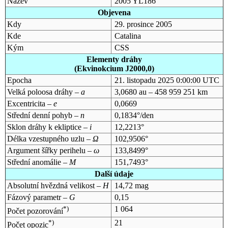
Název
2005 YL186
Objevena
Kdy
29. prosince 2005
Kde
Catalina
Kým
CSS
Elementy dráhy
(Ekvinokcium J2000,0)
Epocha
21. listopadu 2025 0:00:00 UTC
Velká poloosa dráhy –
a
3,0680 au – 458 959 251 km
Excentricita –
e
0,0669
Střední denní pohyb –
n
0,1834°/den
Sklon dráhy k ekliptice –
i
12,2213°
Délka vzestupného uzlu –
Ω
102,9506°
Argument šířky perihelu –
ω
133,8499°
Střední anomálie –
M
151,7493°
Další údaje
Absolutní hvězdná velikost –
H
14,72 mag
Fázový parametr –
G
0,15
*)
1 064
Počet pozorování
*)
21
Počet opozic