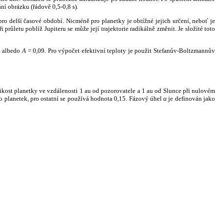
ní obrázku (řádově 0,5-0,8 s).
ro delší časové období. Nicméně pro planetky je obtížné jejich určení, neboť je
růletu poblíž Jupiteru se může její trajektorie radikálně změnit. Je složité toto
o albedo
A
= 0,09. Pro výpočet efektivní teploty je použit Stefanův-Boltzmannův
kost planetky ve vzdálenosti 1 au od pozorovatele a 1 au od Slunce při nulovém
planetek, pro ostatní se používá hodnota 0,15. Fázový úhel
α
je definován jako