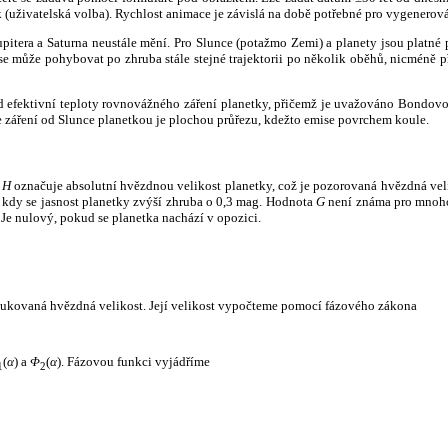
k (uživatelská volba). Rychlost animace je závislá na době potřebné pro vygenerová
itera a Saturna neustále mění. Pro Slunce (potažmo Zemi) a planety jsou platné p
 může pohybovat po zhruba stále stejné trajektorii po několik oběhů, nicméně při p
had efektivní teploty rovnovážného záření planetky, přičemž je uvažováno Bondov
záření od Slunce planetkou je plochou průřezu, kdežto emise povrchem koule.
e
H
označuje absolutní hvězdnou velikost planetky, což je pozorovaná hvězdná veli
i, kdy se jasnost planetky zvýší zhruba o 0,3 mag. Hodnota
G
není známa pro mnoho 
Je nulový, pokud se planetka nachází v opozici.
edukovaná hvězdná velikost. Její velikost vypočteme pomocí fázového zákona
(
α
) a
Φ
(
α
). Fázovou funkci vyjádříme
1
2