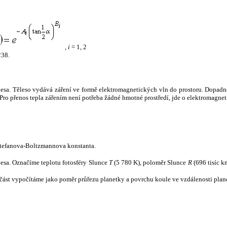
,
i
= 1, 2
238.
tělesa. Těleso vydává záření ve formě elektromagnetických vln do prostoru. Dopadne-l
u. Pro přenos tepla zářením není potřeba žádné hmotné prostředí, jde o elektromagnet
tefanova-Boltzmannova konstanta.
tělesa. Označíme teplotu fotosféry Slunce
T
(5 780 K), poloměr Slunce
R
(696 tisíc k
část vypočítáme jako poměr průřezu planetky a povrchu koule ve vzdálenosti plane