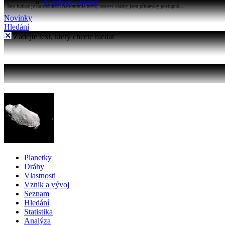
Katalogy objektů
Tato funkce je na stránkách Astronomia nová, testové otázky jsou přidávány postupně...
Novinky
Hledání
Zadejte text, který chcete hledat
Planetky
Dráhy
Vlastnosti
Vznik a vývoj
Seznam
Hledání
Statistika
Analýza