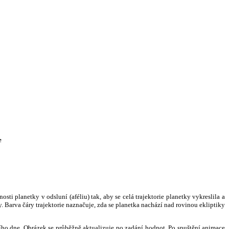
e
i planetky v odsluní (aféliu) tak, aby se celá trajektorie planetky vykreslila a
. Barva čáry trajektorie naznačuje, zda se planetka nachází nad rovinou ekliptiky
ního dne. Obrázek se průběžně aktualizuje po zadání hodnot. Po spuštění animace