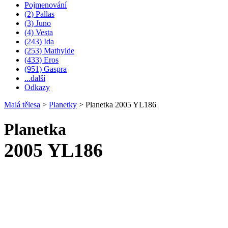
Pojmenování
(2) Pallas
(3) Juno
(4) Vesta
(243) Ida
(253) Mathylde
(433) Eros
(951) Gaspra
...další
Odkazy
Malá tělesa
>
Planetky
>
Planetka 2005 YL186
Planetka
2005 YL186