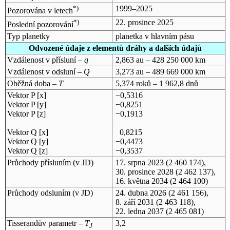
*)
1999–2025
Pozorována v letech
*)
22. prosince 2025
Poslední pozorování
Typ planetky
planetka v hlavním pásu
Odvozené údaje z elementů dráhy a dalších údajů
Vzdálenost v přísluní –
q
2,863 au – 428 250 000 km
Vzdálenost v odsluní –
Q
3,273 au – 489 669 000 km
Oběžná doba –
T
5,374 roků – 1 962,8 dnů
Vektor P [x]
−0,5316
Vektor P [y]
−0,8251
Vektor P [z]
−0,1913
Vektor Q [x]
0,8215
Vektor Q [y]
−0,4473
Vektor Q [z]
−0,3537
Průchody přísluním (v
JD
)
17. srpna 2023
(2 460 174),
30. prosince 2028
(2 462 137),
16. května 2034
(2 464 100)
Průchody odsluním (v
JD
)
24. dubna 2026
(2 461 156),
8. září 2031
(2 463 118),
22. ledna 2037
(2 465 081)
Tisserandův parametr –
T
3,2
J