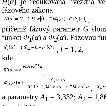
H
(
α
) je redukovaná hvězdná vel
fázového zákona
,
přičemž fázový parametr
G
slouž
funkcí
Φ
(
α
) a
Φ
(
α
). Fázovou fu
1
2
,
i
= 1, 2,
kde
,
,
a parametry
A
= 3,332;
A
= 1,8
1
2