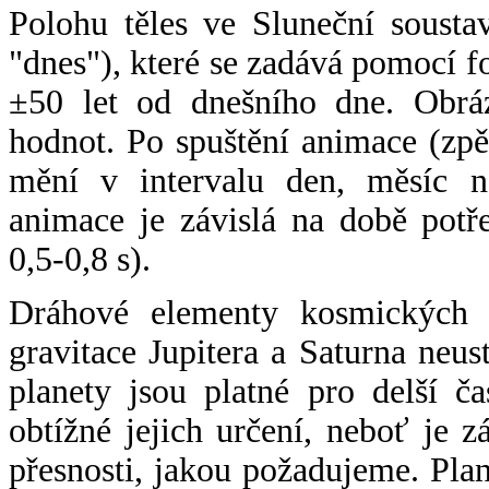
Polohu těles ve Sluneční sousta
"dnes"), které se zadává pomocí 
±50 let od dnešního dne. Obráz
hodnot. Po spuštění animace (zpě
mění v intervalu den, měsíc ne
animace je závislá na době potř
0,5-0,8 s).
Dráhové elementy kosmických t
gravitace Jupitera a Saturna neu
planety jsou platné pro delší č
obtížné jejich určení, neboť je 
přesnosti, jakou požadujeme. Pla