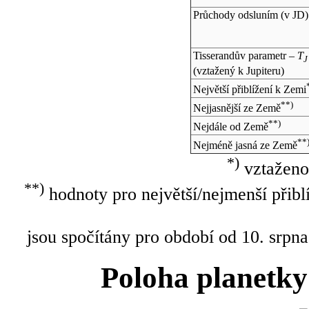
Průchody odsluním (v
JD
)
Tisserandův parametr –
T
J
(vztažený k Jupiteru)
Největší přiblížení k Zemi
**)
Nejjasnější ze Země
**)
Nejdále od Země
**
Nejméně jasná ze Země
*)
vztaženo
**)
hodnoty pro největší/nejmenší přibl
jsou spočítány pro období od 10. srpna
Poloha planetky