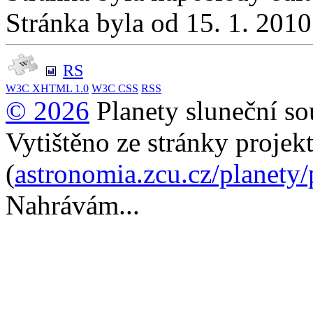
Stránka byla od 15. 1. 201
RS
W3C
XHTML 1.0
W3C
CSS
RSS
© 2026
Planety sluneční so
Vytištěno ze stránky projek
(
astronomia.zcu.cz/planety
Nahrávám...