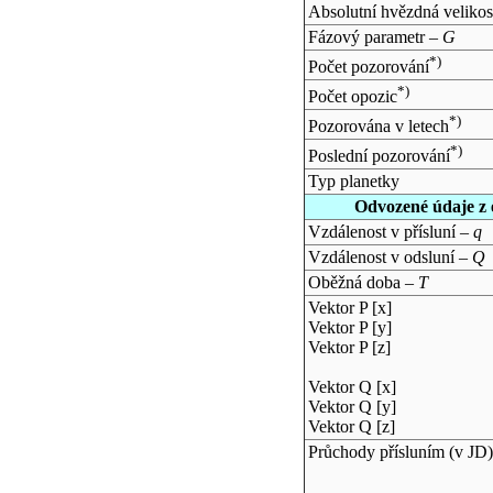
Absolutní hvězdná velikos
Fázový parametr –
G
*)
Počet pozorování
*)
Počet opozic
*)
Pozorována v letech
*)
Poslední pozorování
Typ planetky
Odvozené údaje z 
Vzdálenost v přísluní –
q
Vzdálenost v odsluní –
Q
Oběžná doba –
T
Vektor P [x]
Vektor P [y]
Vektor P [z]
Vektor Q [x]
Vektor Q [y]
Vektor Q [z]
Průchody přísluním (v
JD
)