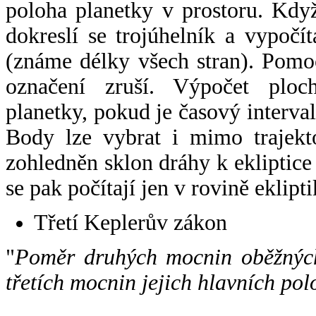
poloha planetky v prostoru. Kdy
dokreslí se trojúhelník a vypoč
(známe délky všech stran). Pomo
označení zruší. Výpočet ploch
planetky, pokud je časový interval
Body lze vybrat i mimo trajekto
zohledněn sklon dráhy k ekliptice
se pak počítají jen v rovině eklipti
Třetí Keplerův zákon
"
Poměr druhých mocnin oběžných
třetích mocnin jejich hlavních pol