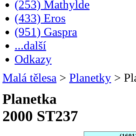
(253) Mathylde
(433) Eros
(951) Gaspra
...další
Odkazy
Malá tělesa
>
Planetky
>
Pl
Planetka
2000 ST237
(1601