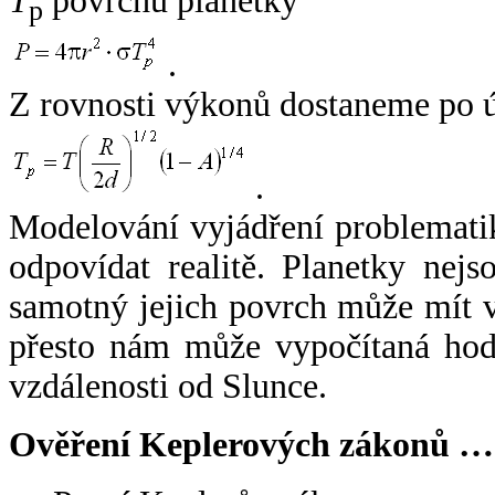
T
povrchu planetky
p
.
Z rovnosti výkonů dostaneme po 
.
Modelování vyjádření problemati
odpovídat realitě. Planetky nejso
samotný jejich povrch může mít v
přesto nám může vypočítaná hodn
vzdálenosti od Slunce.
Ověření Keplerových zákonů …