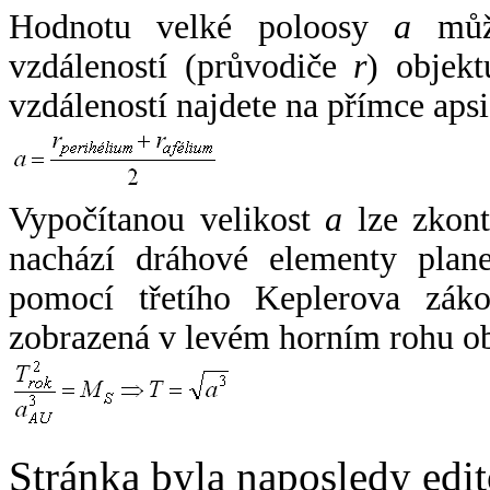
Hodnotu velké poloosy
a
může
vzdáleností (průvodiče
r
) objekt
vzdáleností najdete na přímce apsi
Vypočítanou velikost
a
lze zkont
nachází dráhové elementy plane
pomocí třetího Keplerova zák
zobrazená v levém horním rohu o
Stránka byla naposledy edi