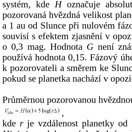
systém, kde
H
označuje absolut
pozorovaná hvězdná velikost plan
a 1 au od Slunce při nulovém fá
souvisí s efektem zjasnění v opoz
o 0,3 mag. Hodnota
G
není zná
používá hodnota 0,15. Fázový úh
k pozorovateli a směrem ke Slunc
pokud se planetka nachází v opozi
Průměrnou pozorovanou hvězdnou 
,
kde
r
je vzdálenost planetky od