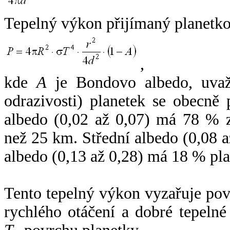
Tepelný výkon přijímaný planetko
,
kde
A
je Bondovo albedo, uvaž
odrazivosti) planetek se obecně
albedo (0,02 až 0,07) má 78 % z
než 25 km. Střední albedo (0,08 
albedo (0,13 až 0,28) má 18 % pla
Tento tepelný výkon vyzařuje po
rychlého otáčení a dobré tepelné