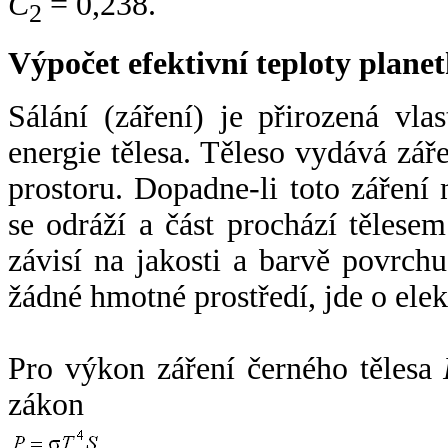
C
= 0,238.
2
Výpočet efektivní teploty plan
Sálání (záření) je přirozená vla
energie tělesa. Těleso vydává zá
prostoru. Dopadne-li toto záření n
se odráží a část prochází tělesem
závisí na jakosti a barvě povrch
žádné hmotné prostředí, jde o ele
Pro výkon záření černého tělesa
zákon