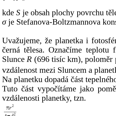
kde
S
je obsah plochy povrchu těl
σ
je Stefanova-Boltzmannova kons
Uvažujeme, že planetka i fotosfér
černá tělesa. Označíme teplotu 
Slunce
R
(696 tisíc km), poloměr
vzdálenost mezi Sluncem a plane
Na planetku dopadá část tepelnéh
Tuto část vypočítáme jako pomě
vzdálenosti planetky, tzn.