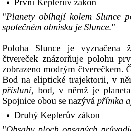
První Keplerův zákon
"
Planety obíhají kolem Slunce p
společném ohnisku je Slunce.
"
Poloha Slunce je vyznačena 
čtvereček znázorňuje polohu pr
zobrazeno modrým čtverečkem. Če
Bod na eliptické trajektorii, v n
přísluní
, bod, v němž je planet
Spojnice obou se nazývá
přímka a
Druhý Keplerův zákon
"
Obsahy ploch opsaných průvodič