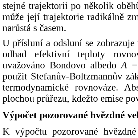
stejné trajektorii po několik oběh
může její trajektorie radikálně zm
narůstá s časem.
U přísluní a odsluní se zobrazuje
odhad efektivní teploty rovno
uvažováno Bondovo albedo
A
= 
použit Stefanův-Boltzmannův zák
termodynamické rovnováze. Abs
plochou průřezu, kdežto emise po
Výpočet pozorované hvězdné ve
K výpočtu pozorované hvězdné v