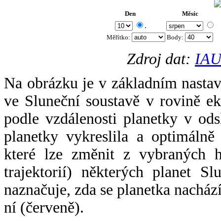
Den
Měsíc
.
Měřítko:
Body
:
Zdroj dat:
IAU
Na obrázku je v základním nastav
ve Sluneční soustavě v rovině ek
podle vzdálenosti planetky v odsl
planetky vykreslila a optimálně
které lze změnit z vybraných h
trajektorií) některých planet Sl
naznačuje, zda se planetka nacház
ní (červeně).