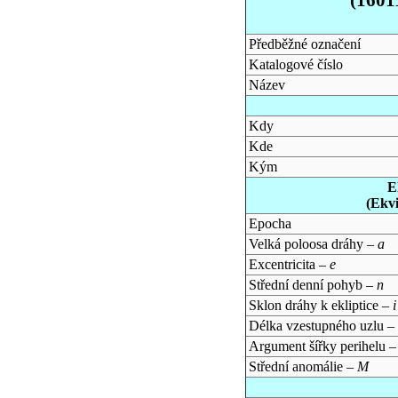
Předběžné označení
Katalogové číslo
Název
Kdy
Kde
Kým
E
(Ekv
Epocha
Velká poloosa dráhy –
a
Excentricita –
e
Střední denní pohyb –
n
Sklon dráhy k ekliptice –
i
Délka vzestupného uzlu –
Argument šířky perihelu 
Střední anomálie –
M