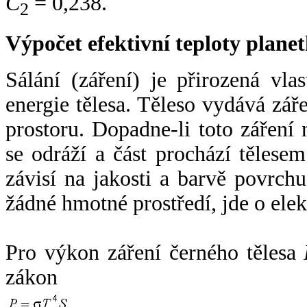
C
= 0,238.
2
Výpočet efektivní teploty plan
Sálání (záření) je přirozená vla
energie tělesa. Těleso vydává zá
prostoru. Dopadne-li toto záření n
se odráží a část prochází tělesem
závisí na jakosti a barvě povrch
žádné hmotné prostředí, jde o ele
Pro výkon záření černého tělesa
zákon