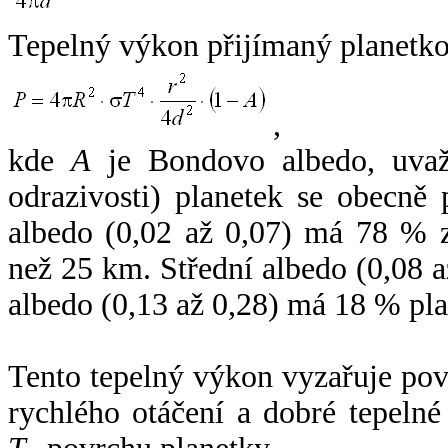
Tepelný výkon přijímaný planetko
,
kde
A
je Bondovo albedo, uvaž
odrazivosti) planetek se obecně
albedo (0,02 až 0,07) má 78 % z
než 25 km. Střední albedo (0,08 
albedo (0,13 až 0,28) má 18 % pla
Tento tepelný výkon vyzařuje po
rychlého otáčení a dobré tepelné