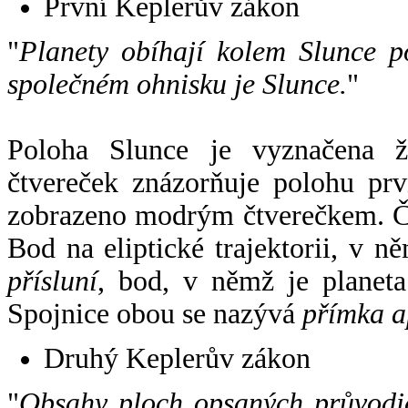
První Keplerův zákon
"
Planety obíhají kolem Slunce p
společném ohnisku je Slunce.
"
Poloha Slunce je vyznačena 
čtvereček znázorňuje polohu pr
zobrazeno modrým čtverečkem. Če
Bod na eliptické trajektorii, v n
přísluní
, bod, v němž je planet
Spojnice obou se nazývá
přímka a
Druhý Keplerův zákon
"
Obsahy ploch opsaných průvodič