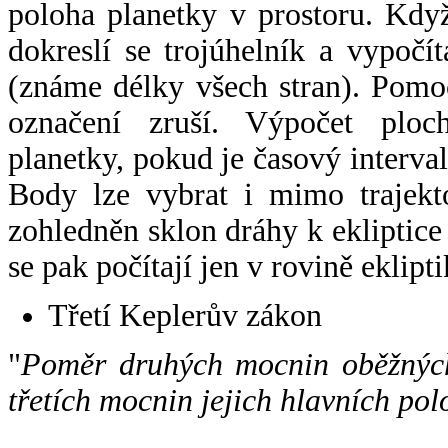
poloha planetky v prostoru. Kdy
dokreslí se trojúhelník a vypoč
(známe délky všech stran). Pomo
označení zruší. Výpočet ploch
planetky, pokud je časový interval
Body lze vybrat i mimo trajekto
zohledněn sklon dráhy k ekliptice
se pak počítají jen v rovině eklipti
Třetí Keplerův zákon
"
Poměr druhých mocnin oběžných
třetích mocnin jejich hlavních pol