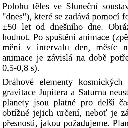
Polohu těles ve Sluneční sousta
"dnes"), které se zadává pomocí 
±50 let od dnešního dne. Obráz
hodnot. Po spuštění animace (zpě
mění v intervalu den, měsíc ne
animace je závislá na době potř
0,5-0,8 s).
Dráhové elementy kosmických t
gravitace Jupitera a Saturna neu
planety jsou platné pro delší č
obtížné jejich určení, neboť je 
přesnosti, jakou požadujeme. Pla