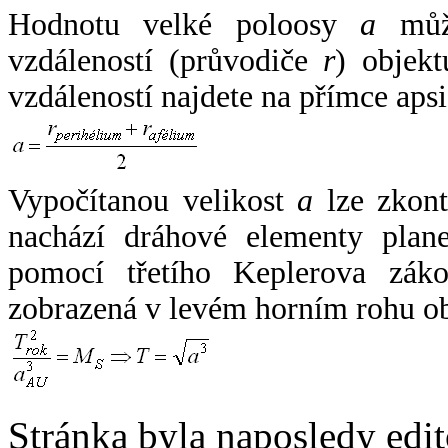
Hodnotu velké poloosy
a
může
vzdáleností (průvodiče
r
) objekt
vzdáleností najdete na přímce apsi
Vypočítanou velikost
a
lze zkont
nachází dráhové elementy plane
pomocí třetího Keplerova zák
zobrazená v levém horním rohu o
Stránka byla naposledy edi