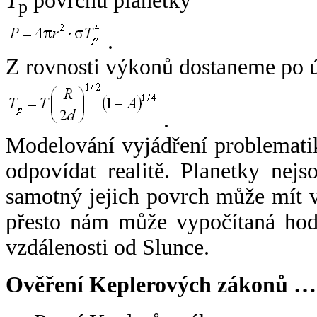
T
povrchu planetky
p
.
Z rovnosti výkonů dostaneme po 
.
Modelování vyjádření problemati
odpovídat realitě. Planetky nejso
samotný jejich povrch může mít v
přesto nám může vypočítaná hodn
vzdálenosti od Slunce.
Ověření Keplerových zákonů …