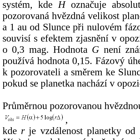
systém, kde
H
označuje absolut
pozorovaná hvězdná velikost plan
a 1 au od Slunce při nulovém fá
souvisí s efektem zjasnění v opoz
o 0,3 mag. Hodnota
G
není zná
používá hodnota 0,15. Fázový úh
k pozorovateli a směrem ke Slunc
pokud se planetka nachází v opozi
Průměrnou pozorovanou hvězdnou 
,
kde
r
je vzdálenost planetky od