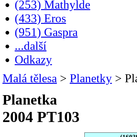
(253) Mathylde
(433) Eros
(951) Gaspra
...další
Odkazy
Malá tělesa
>
Planetky
>
Pl
Planetka
2004 PT103
(1603