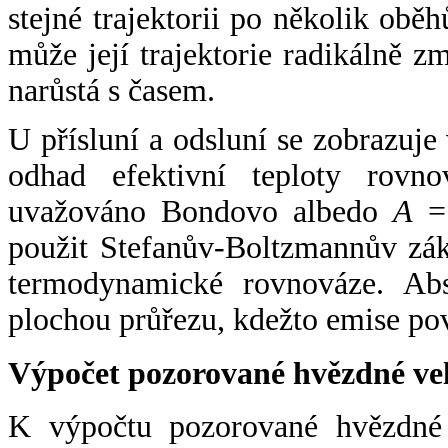
stejné trajektorii po několik oběh
může její trajektorie radikálně zm
narůstá s časem.
U přísluní a odsluní se zobrazuje
odhad efektivní teploty rovno
uvažováno Bondovo albedo
A
= 
použit Stefanův-Boltzmannův zák
termodynamické rovnováze. Abs
plochou průřezu, kdežto emise po
Výpočet pozorované hvězdné ve
K výpočtu pozorované hvězdné v