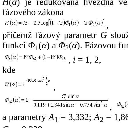
H
(
α
) je redukovaná hvězdná vel
fázového zákona
,
přičemž fázový parametr
G
slouž
funkcí
Φ
(
α
) a
Φ
(
α
). Fázovou fu
1
2
,
i
= 1, 2,
kde
,
,
a parametry
A
= 3,332;
A
= 1,8
1
2