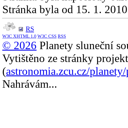
Stránka byla od 15. 1. 201
RS
W3C
XHTML 1.0
W3C
CSS
RSS
© 2026
Planety sluneční so
Vytištěno ze stránky projek
(
astronomia.zcu.cz/planety
Nahrávám...