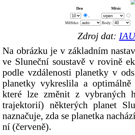
Den
Měsíc
.
Měřítko:
Body
:
Zdroj dat:
IAU
Na obrázku je v základním nastav
ve Sluneční soustavě v rovině ek
podle vzdálenosti planetky v odsl
planetky vykreslila a optimálně
které lze změnit z vybraných h
trajektorií) některých planet Sl
naznačuje, zda se planetka nacház
ní (červeně).