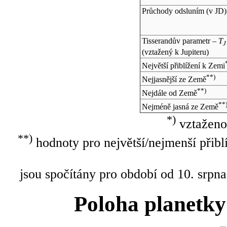
Průchody odsluním (v
JD
)
Tisserandův parametr –
T
J
(vztažený k Jupiteru)
Největší přiblížení k Zemi
**)
Nejjasnější ze Země
**)
Nejdále od Země
**
Nejméně jasná ze Země
*)
vztaženo
**)
hodnoty pro největší/nejmenší přibl
jsou spočítány pro období od 10. srpna
Poloha planetky