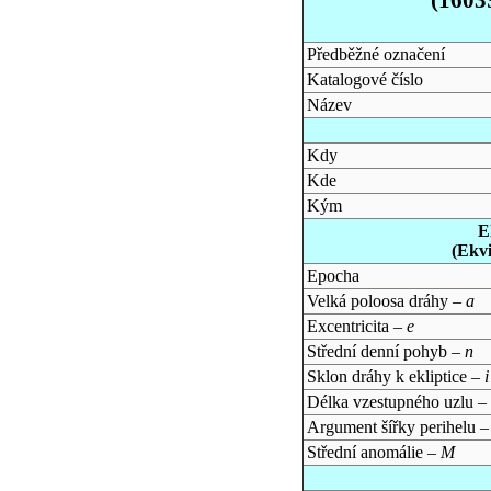
Předběžné označení
Katalogové číslo
Název
Kdy
Kde
Kým
E
(Ekv
Epocha
Velká poloosa dráhy –
a
Excentricita –
e
Střední denní pohyb –
n
Sklon dráhy k ekliptice –
i
Délka vzestupného uzlu –
Argument šířky perihelu 
Střední anomálie –
M