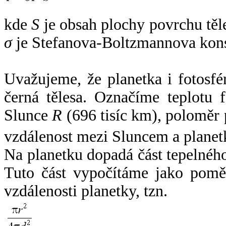
kde
S
je obsah plochy povrchu těl
σ
je Stefanova-Boltzmannova kons
Uvažujeme, že planetka i fotosfér
černá tělesa. Označíme teplotu 
Slunce
R
(696 tisíc km), poloměr
vzdálenost mezi Sluncem a plane
Na planetku dopadá část tepelnéh
Tuto část vypočítáme jako pomě
vzdálenosti planetky, tzn.