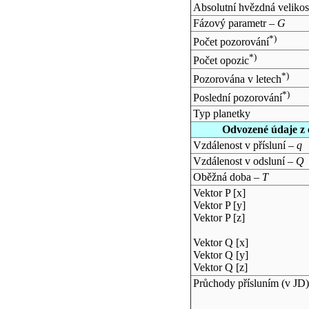
Absolutní hvězdná velikos
Fázový parametr –
G
*)
Počet pozorování
*)
Počet opozic
*)
Pozorována v letech
*)
Poslední pozorování
Typ planetky
Odvozené údaje z 
Vzdálenost v přísluní –
q
Vzdálenost v odsluní –
Q
Oběžná doba –
T
Vektor P [x]
Vektor P [y]
Vektor P [z]
Vektor Q [x]
Vektor Q [y]
Vektor Q [z]
Průchody přísluním (v
JD
)