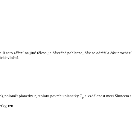
i toto záření na jiné těleso, je částečně pohlceno, část se odráží a část prochází
ické vlnění.
m), poloměr planetky
r
, teplotu povrchu planetky
T
a vzdálenost mezi Sluncem a
p
tky, tzn.