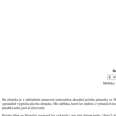
D
Měřítko
Na obrázku je v základním nastavení znázorněna aktuální poloha planetky ve Slun
optimálně vyplnila plochu obrázku. Dle měřítka, které lze změnit z vybraných hod
(modře) nebo pod ní (červeně).
Polohu těles ve Sluneční soustavě lze vykreslit i pro jiné datum (nebo "dnes")