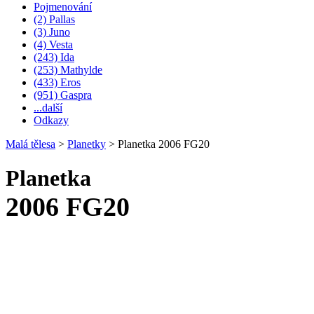
Pojmenování
(2) Pallas
(3) Juno
(4) Vesta
(243) Ida
(253) Mathylde
(433) Eros
(951) Gaspra
...další
Odkazy
Malá tělesa
>
Planetky
>
Planetka 2006 FG20
Planetka
2006 FG20