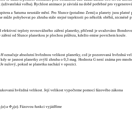
k (uživatelská volba). Rychlost animace je závislá na době potřebné pro vygenerová
itera a Saturna neustále mění. Pro Slunce (potažmo Zemi) a planety jsou platné p
 může pohybovat po zhruba stále stejné trajektorii po několik oběhů, nicméně při p
had efektivní teploty rovnovážného záření planetky, přičemž je uvažováno Bondov
záření od Slunce planetkou je plochou průřezu, kdežto emise povrchem koule.
e
H
označuje absolutní hvězdnou velikost planetky, což je pozorovaná hvězdná veli
i, kdy se jasnost planetky zvýší zhruba o 0,3 mag. Hodnota
G
není známa pro mnoho 
Je nulový, pokud se planetka nachází v opozici.
edukovaná hvězdná velikost. Její velikost vypočteme pomocí fázového zákona
(
α
) a
Φ
(
α
). Fázovou funkci vyjádříme
1
2