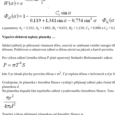
,
,
a parametry
A
= 3,332;
A
= 1,862;
B
= 0,631;
B
= 1,218;
C
= 0,986 a
C
= 0,
1
2
1
2
1
2
Výpočet efektivní teploty planetky …
Sálání (záření) je přirozená vlastnost těles, souvisí se změnami vnitřní energie 
tělesem. Pohltivost a odrazivost záření u tělesa závisí na jakosti a barvě povrch
Pro výkon záření černého tělesa
P
platí upravený Stefanův-Boltzmannův zákon
2
kde
S
je obsah plochy povrchu tělesa v m
,
T
je teplota tělesa v kelvinech a
σ
je S
Uvažujeme, že planetka i fotosféra Slunce vysílají i přijímají záření jako černá 
planetkou
d
.
Na planetku dopadá část tepelného záření vyzařovaného fotosférou Slunce. Tuto 
Tepelný výkon přijímaný planetkou od fotosféry Slunce je