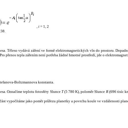
,
i
= 1, 2
238.
tělesa. Těleso vydává záření ve formě elektromagnetických vln do prostoru. Dopadne-l
u. Pro přenos tepla zářením není potřeba žádné hmotné prostředí, jde o elektromagnet
tefanova-Boltzmannova konstanta.
tělesa. Označíme teplotu fotosféry Slunce
T
(5 780 K), poloměr Slunce
R
(696 tisíc k
část vypočítáme jako poměr průřezu planetky a povrchu koule ve vzdálenosti plane