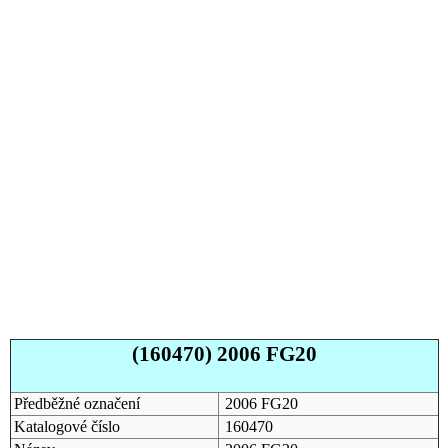
(160470) 2006 FG20
Předběžné označení
2006 FG20
Katalogové číslo
160470