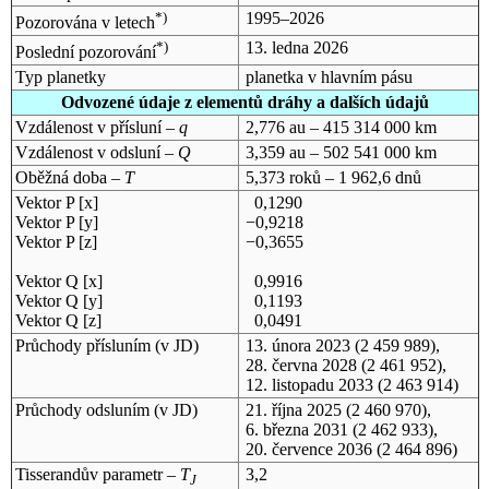
*)
1995–2026
Pozorována v letech
*)
13. ledna 2026
Poslední pozorování
Typ planetky
planetka v hlavním pásu
Odvozené údaje z elementů dráhy a dalších údajů
Vzdálenost v přísluní –
q
2,776 au – 415 314 000 km
Vzdálenost v odsluní –
Q
3,359 au – 502 541 000 km
Oběžná doba –
T
5,373 roků – 1 962,6 dnů
Vektor P [x]
0,1290
Vektor P [y]
−0,9218
Vektor P [z]
−0,3655
Vektor Q [x]
0,9916
Vektor Q [y]
0,1193
Vektor Q [z]
0,0491
Průchody přísluním (v
JD
)
13. února 2023
(2 459 989),
28. června 2028
(2 461 952),
12. listopadu 2033
(2 463 914)
Průchody odsluním (v
JD
)
21. října 2025
(2 460 970),
6. března 2031
(2 462 933),
20. července 2036
(2 464 896)
Tisserandův parametr –
T
3,2
J