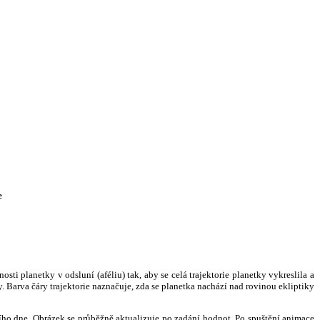
e
i planetky v odsluní (aféliu) tak, aby se celá trajektorie planetky vykreslila a
. Barva čáry trajektorie naznačuje, zda se planetka nachází nad rovinou ekliptiky
ního dne. Obrázek se průběžně aktualizuje po zadání hodnot. Po spuštění animace