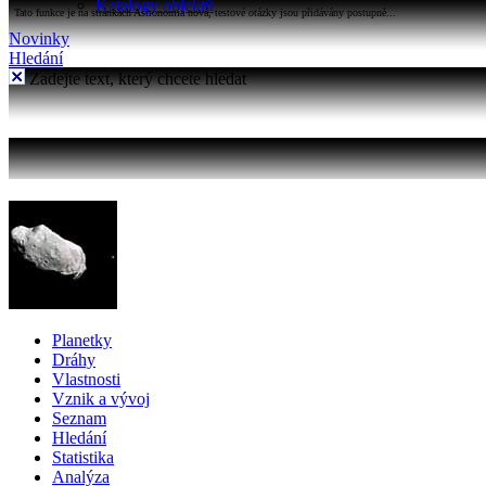
Katalogy objektů
Tato funkce je na stránkách Astronomia nová, testové otázky jsou přidávány postupně...
Novinky
Hledání
Zadejte text, který chcete hledat
Planetky
Dráhy
Vlastnosti
Vznik a vývoj
Seznam
Hledání
Statistika
Analýza