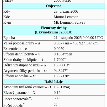
Název
2006 FG20
Objevena
Kdy
23. března 2006
Kde
Mount Lemmon
Kým
Mt. Lemmon Survey
Elementy dráhy
(Ekvinokcium J2000,0)
Epocha
21. listopadu 2025 0:00:00 UTC
Velká poloosa dráhy –
a
3,0677 au – 458 927 147 km
Excentricita –
e
0,0950
Střední denní pohyb –
n
0,1834°/den
Sklon dráhy k ekliptice –
i
1,7990°
Délka vzestupného uzlu –
Ω
183,0663°
Argument šířky perihelu –
ω
94,3447°
Střední anomálie –
M
185,7128°
Další údaje
Absolutní hvězdná velikost –
H
15,81 mag
Fázový parametr –
G
0,15
*)
569
Počet pozorování
*)
22
Počet opozic