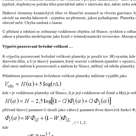
(zpětně, dopředu) se poloha těles pravidelně mění v intervalu den, měsíc nebo ro
Dráhové elementy kosmických těles ve Sluneční soustavě se vlivem gravitace Jup
závislé na mnoha faktorech - zejména na přesnosti, jakou požadujeme. Planetka se
obecně určit. Chyba narůstá s časem.
U přísluní a odsluní se zobrazuje vzdálenost objektu od Slunce, rychlost a od
zákon a planetku modelujeme jako kouli v termodynamické rovnováze. Absorpce 
Výpočet pozorované hvězdné velikosti …
K výpočtu pozorované hvězdné velikosti planetky je použit tzv. HG-systém, kd
fázovém úhlu, a
G
je fázový parametr, který souvisí s efektem zjasnění v opozic
úhel mezi směrem k pozorovateli a směrem ke Slunci, měřený od středu planetky. 
Průměrnou pozorovanou hvězdnou velikost planetky můžeme vyjádřit jako
,
kde
r
je vzdálenost planetky od Slunce,
Δ
je její vzdálenost od Země a
H
(
α
) je r
,
přičemž fázový parametr
G
slouží jako váhový parametr dvou fázových funkcí
Φ
,
i
= 1, 2,
kde