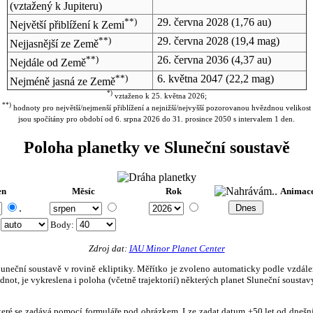
(vztažený k Jupiteru)
**)
29. června 2028
(1,76 au)
Největší přiblížení k Zemi
**)
29. června 2028
(19,4 mag)
Nejjasnější ze Země
**)
26. června 2036
(4,37 au)
Nejdále od Země
**)
6. května 2047
(22,2 mag)
Nejméně jasná ze Země
*)
vztaženo k 25. května 2026;
**)
hodnoty pro největší/nejmenší přiblížení a nejnižší/nejvyšší pozorovanou hvězdnou velikost
jsou spočítány pro období od 6. srpna 2026 do 31. prosince 2050 s intervalem 1 den.
Poloha planetky ve Sluneční soustavě
en
Měsíc
Rok
Animac
.
:
Body
:
Zdroj dat:
IAU Minor Planet Center
eční soustavě v rovině ekliptiky. Měřítko je zvoleno automaticky podle vzdálenost
not, je vykreslena i poloha (včetně trajektorií) některých planet Sluneční soustavy
, které se zadává pomocí formuláře pod obrázkem. Lze zadat datum ±50 let od dneš