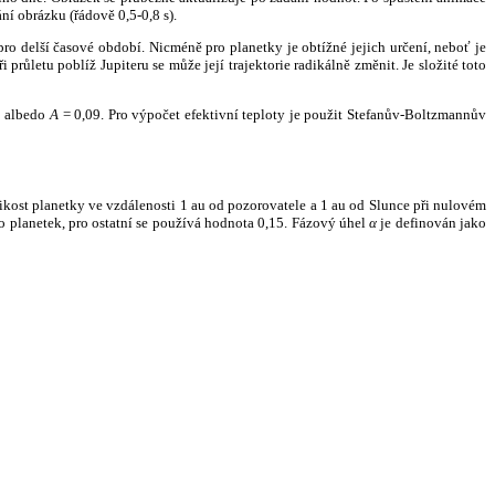
ní obrázku (řádově 0,5-0,8 s).
ro delší časové období. Nicméně pro planetky je obtížné jejich určení, neboť je
růletu poblíž Jupiteru se může její trajektorie radikálně změnit. Je složité toto
o albedo
A
= 0,09. Pro výpočet efektivní teploty je použit Stefanův-Boltzmannův
kost planetky ve vzdálenosti 1 au od pozorovatele a 1 au od Slunce při nulovém
planetek, pro ostatní se používá hodnota 0,15. Fázový úhel
α
je definován jako