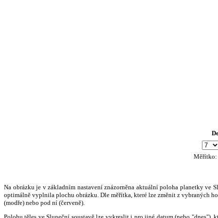
D
Měřítko
Na obrázku je v základním nastavení znázorněna aktuální poloha planetky ve Slun
optimálně vyplnila plochu obrázku. Dle měřítka, které lze změnit z vybraných hod
(modře) nebo pod ní (červeně).
Polohu těles ve Sluneční soustavě lze vykreslit i pro jiné datum (nebo "dnes")