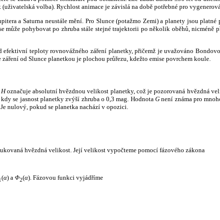
k (uživatelská volba). Rychlost animace je závislá na době potřebné pro vygenerová
itera a Saturna neustále mění. Pro Slunce (potažmo Zemi) a planety jsou platné p
 může pohybovat po zhruba stále stejné trajektorii po několik oběhů, nicméně při p
had efektivní teploty rovnovážného záření planetky, přičemž je uvažováno Bondov
záření od Slunce planetkou je plochou průřezu, kdežto emise povrchem koule.
e
H
označuje absolutní hvězdnou velikost planetky, což je pozorovaná hvězdná veli
i, kdy se jasnost planetky zvýší zhruba o 0,3 mag. Hodnota
G
není známa pro mnoho 
Je nulový, pokud se planetka nachází v opozici.
edukovaná hvězdná velikost. Její velikost vypočteme pomocí fázového zákona
(
α
) a
Φ
(
α
). Fázovou funkci vyjádříme
1
2