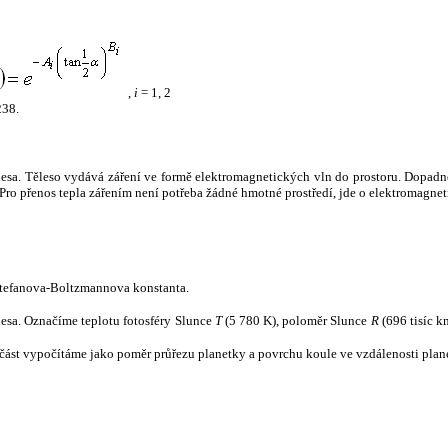
,
i
= 1, 2
238.
tělesa. Těleso vydává záření ve formě elektromagnetických vln do prostoru. Dopadne-l
u. Pro přenos tepla zářením není potřeba žádné hmotné prostředí, jde o elektromagnet
tefanova-Boltzmannova konstanta.
tělesa. Označíme teplotu fotosféry Slunce
T
(5 780 K), poloměr Slunce
R
(696 tisíc k
část vypočítáme jako poměr průřezu planetky a povrchu koule ve vzdálenosti plane