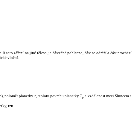
i toto záření na jiné těleso, je částečně pohlceno, část se odráží a část prochází
ické vlnění.
m), poloměr planetky
r
, teplotu povrchu planetky
T
a vzdálenost mezi Sluncem a
p
tky, tzn.