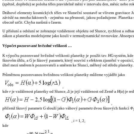
(zpětně, dopředu) se poloha těles pravidelně mění v intervalu den, měsíc nebo ro
Dráhové elementy kosmických těles ve Sluneční soustavě se vlivem gravitace Jup
závislé na mnoha faktorech - zejména na přesnosti, jakou požadujeme. Planetka se
obecně určit. Chyba narůstá s časem.
U přísluní a odsluní se zobrazuje vzdálenost objektu od Slunce, rychlost a od
zákon a planetku modelujeme jako kouli v termodynamické rovnováze. Absorpce 
Výpočet pozorované hvězdné velikosti …
K výpočtu pozorované hvězdné velikosti planetky je použit tzv. HG-systém, kd
fázovém úhlu, a
G
je fázový parametr, který souvisí s efektem zjasnění v opozic
úhel mezi směrem k pozorovateli a směrem ke Slunci, měřený od středu planetky. 
Průměrnou pozorovanou hvězdnou velikost planetky můžeme vyjádřit jako
,
kde
r
je vzdálenost planetky od Slunce,
Δ
je její vzdálenost od Země a
H
(
α
) je r
,
přičemž fázový parametr
G
slouží jako váhový parametr dvou fázových funkcí
Φ
,
i
= 1, 2,
kde