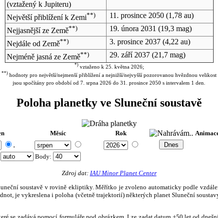
(vztažený k Jupiteru)
**)
11. prosince 2050
(1,78 au)
Největší přiblížení k Zemi
**)
19. února 2031
(19,3 mag)
Nejjasnější ze Země
**)
3. prosince 2037
(4,22 au)
Nejdále od Země
**)
29. září 2037
(21,7 mag)
Nejméně jasná ze Země
*)
vztaženo k 25. května 2026;
**)
hodnoty pro největší/nejmenší přiblížení a nejnižší/nejvyšší pozorovanou hvězdnou velikost
jsou spočítány pro období od 7. srpna 2026 do 31. prosince 2050 s intervalem 1 den.
Poloha planetky ve Sluneční soustavě
en
Měsíc
Rok
Animac
.
:
Body
:
Zdroj dat:
IAU Minor Planet Center
eční soustavě v rovině ekliptiky. Měřítko je zvoleno automaticky podle vzdálenost
not, je vykreslena i poloha (včetně trajektorií) některých planet Sluneční soustavy
, které se zadává pomocí formuláře pod obrázkem. Lze zadat datum ±50 let od dneš