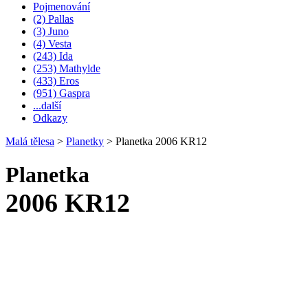
Pojmenování
(2) Pallas
(3) Juno
(4) Vesta
(243) Ida
(253) Mathylde
(433) Eros
(951) Gaspra
...další
Odkazy
Malá tělesa
>
Planetky
>
Planetka 2006 KR12
Planetka
2006 KR12