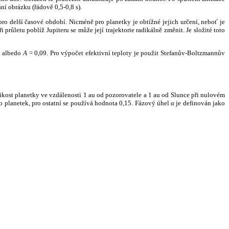
ní obrázku (řádově 0,5-0,8 s).
ro delší časové období. Nicméně pro planetky je obtížné jejich určení, neboť je
růletu poblíž Jupiteru se může její trajektorie radikálně změnit. Je složité toto
o albedo
A
= 0,09. Pro výpočet efektivní teploty je použit Stefanův-Boltzmannův
kost planetky ve vzdálenosti 1 au od pozorovatele a 1 au od Slunce při nulovém
planetek, pro ostatní se používá hodnota 0,15. Fázový úhel
α
je definován jako