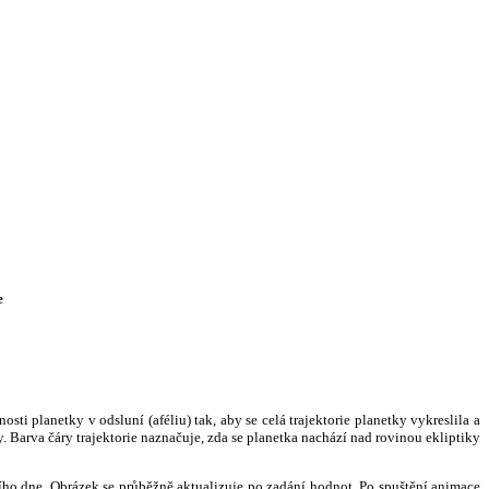
e
i planetky v odsluní (aféliu) tak, aby se celá trajektorie planetky vykreslila a
. Barva čáry trajektorie naznačuje, zda se planetka nachází nad rovinou ekliptiky
ního dne. Obrázek se průběžně aktualizuje po zadání hodnot. Po spuštění animace