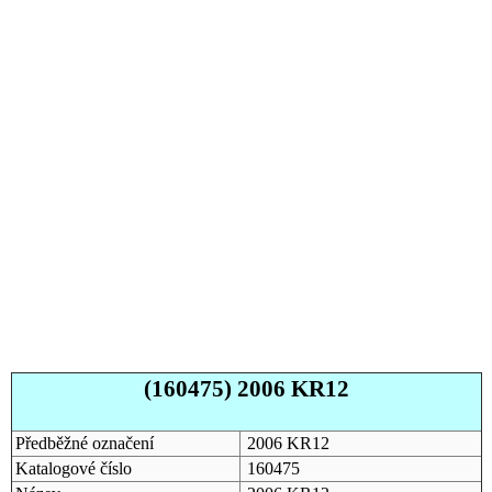
(160475) 2006 KR12
Předběžné označení
2006 KR12
Katalogové číslo
160475