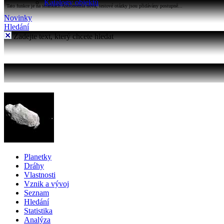
Katalogy objektů
Tato funkce je na stránkách Astronomia nová, testové otázky jsou přidávány postupně...
Novinky
Hledání
Zadejte text, který chcete hledat
Planetky
Dráhy
Vlastnosti
Vznik a vývoj
Seznam
Hledání
Statistika
Analýza