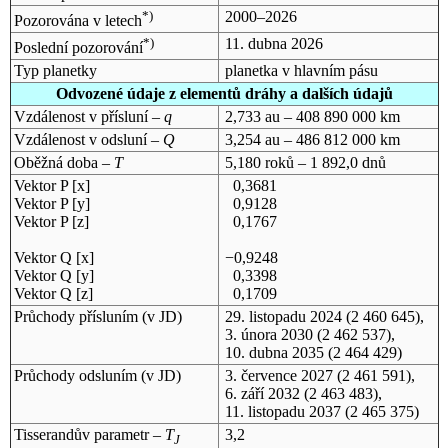
*)
2000–2026
Pozorována v letech
*)
11. dubna 2026
Poslední pozorování
Typ planetky
planetka v hlavním pásu
Odvozené údaje z elementů dráhy a dalších údajů
Vzdálenost v přísluní –
q
2,733 au – 408 890 000 km
Vzdálenost v odsluní –
Q
3,254 au – 486 812 000 km
Oběžná doba –
T
5,180 roků – 1 892,0 dnů
Vektor P [x]
0,3681
Vektor P [y]
0,9128
Vektor P [z]
0,1767
Vektor Q [x]
−0,9248
Vektor Q [y]
0,3398
Vektor Q [z]
0,1709
Průchody přísluním (v
JD
)
29. listopadu 2024
(2 460 645),
3. února 2030
(2 462 537),
10. dubna 2035
(2 464 429)
Průchody odsluním (v
JD
)
3. července 2027
(2 461 591),
6. září 2032
(2 463 483),
11. listopadu 2037
(2 465 375)
Tisserandův parametr –
T
3,2
J