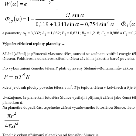
,
,
a parametry
A
= 3,332;
A
= 1,862;
B
= 0,631;
B
= 1,218;
C
= 0,986 a
C
= 0,
1
2
1
2
1
2
Výpočet efektivní teploty planetky …
Sálání (záření) je přirozená vlastnost těles, souvisí se změnami vnitřní energie 
tělesem. Pohltivost a odrazivost záření u tělesa závisí na jakosti a barvě povrch
Pro výkon záření černého tělesa
P
platí upravený Stefanův-Boltzmannův zákon
2
kde
S
je obsah plochy povrchu tělesa v m
,
T
je teplota tělesa v kelvinech a
σ
je S
Uvažujeme, že planetka i fotosféra Slunce vysílají i přijímají záření jako černá 
planetkou
d
.
Na planetku dopadá část tepelného záření vyzařovaného fotosférou Slunce. Tuto 
Tepelný výkon přijímaný planetkou od fotosféry Slunce je