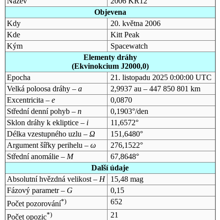
Název
2006 KR12
Objevena
Kdy
20. května 2006
Kde
Kitt Peak
Kým
Spacewatch
Elementy dráhy
(Ekvinokcium J2000,0)
Epocha
21. listopadu 2025 0:00:00 UTC
Velká poloosa dráhy –
a
2,9937 au – 447 850 801 km
Excentricita –
e
0,0870
Střední denní pohyb –
n
0,1903°/den
Sklon dráhy k ekliptice –
i
11,6572°
Délka vzestupného uzlu –
Ω
151,6480°
Argument šířky perihelu –
ω
276,1522°
Střední anomálie –
M
67,8648°
Další údaje
Absolutní hvězdná velikost –
H
15,48 mag
Fázový parametr –
G
0,15
*)
652
Počet pozorování
*)
21
Počet opozic