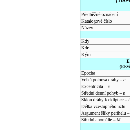
Předběžné označení
Katalogové číslo
Název
Kdy
Kde
Kým
E
(Ekv
Epocha
Velká poloosa dráhy –
a
Excentricita –
e
Střední denní pohyb –
n
Sklon dráhy k ekliptice –
i
Délka vzestupného uzlu –
Argument šířky perihelu 
Střední anomálie –
M