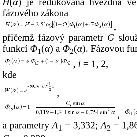
H
(
α
) je redukovaná hvězdná vel
fázového zákona
,
přičemž fázový parametr
G
slouž
funkcí
Φ
(
α
) a
Φ
(
α
). Fázovou fu
1
2
,
i
= 1, 2,
kde
,
,
a parametry
A
= 3,332;
A
= 1,8
1
2