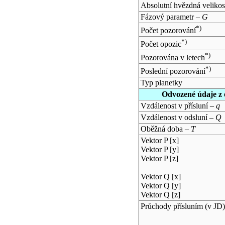
Absolutní hvězdná velikos
Fázový parametr –
G
*)
Počet pozorování
*)
Počet opozic
*)
Pozorována v letech
*)
Poslední pozorování
Typ planetky
Odvozené údaje z 
Vzdálenost v přísluní –
q
Vzdálenost v odsluní –
Q
Oběžná doba –
T
Vektor P [x]
Vektor P [y]
Vektor P [z]
Vektor Q [x]
Vektor Q [y]
Vektor Q [z]
Průchody přísluním (v
JD
)