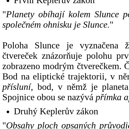
První Keplerův zákon
"
Planety obíhají kolem Slunce p
společném ohnisku je Slunce.
"
Poloha Slunce je vyznačena 
čtvereček znázorňuje polohu pr
zobrazeno modrým čtverečkem. Če
Bod na eliptické trajektorii, v n
přísluní
, bod, v němž je planet
Spojnice obou se nazývá
přímka a
Druhý Keplerův zákon
"
Obsahy ploch opsaných průvodič