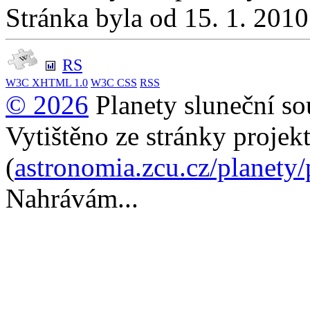
Stránka byla od 15. 1. 201
RS
W3C
XHTML 1.0
W3C
CSS
RSS
© 2026
Planety sluneční so
Vytištěno ze stránky projek
(
astronomia.zcu.cz/planety
Nahrávám...