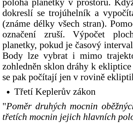
poloha planetky v prostoru. Kdy
dokreslí se trojúhelník a vypoč
(známe délky všech stran). Pomo
označení zruší. Výpočet ploch
planetky, pokud je časový interval
Body lze vybrat i mimo trajekto
zohledněn sklon dráhy k ekliptice
se pak počítají jen v rovině eklipti
Třetí Keplerův zákon
"
Poměr druhých mocnin oběžných
třetích mocnin jejich hlavních pol