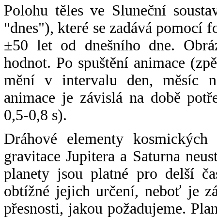
Polohu těles ve Sluneční sousta
"dnes"), které se zadává pomocí 
±50 let od dnešního dne. Obráz
hodnot. Po spuštění animace (zpě
mění v intervalu den, měsíc ne
animace je závislá na době potř
0,5-0,8 s).
Dráhové elementy kosmických t
gravitace Jupitera a Saturna neu
planety jsou platné pro delší č
obtížné jejich určení, neboť je 
přesnosti, jakou požadujeme. Pla