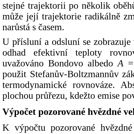
stejné trajektorii po několik oběh
může její trajektorie radikálně zm
narůstá s časem.
U přísluní a odsluní se zobrazuje
odhad efektivní teploty rovno
uvažováno Bondovo albedo
A
= 
použit Stefanův-Boltzmannův zák
termodynamické rovnováze. Abs
plochou průřezu, kdežto emise po
Výpočet pozorované hvězdné ve
K výpočtu pozorované hvězdné v