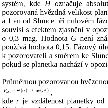
systém, kde
H
označuje absolut
pozorovaná hvězdná velikost plan
a 1 au od Slunce při nulovém fá
souvisí s efektem zjasnění v opoz
o 0,3 mag. Hodnota
G
není zná
používá hodnota 0,15. Fázový úh
k pozorovateli a směrem ke Slunc
pokud se planetka nachází v opozi
Průměrnou pozorovanou hvězdnou 
,
kde
r
je vzdálenost planetky od