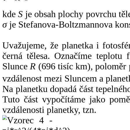
kde
S
je obsah plochy povrchu těl
σ
je Stefanova-Boltzmannova kons
Uvažujeme, že planetka i fotosfér
černá tělesa. Označíme teplotu 
Slunce
R
(696 tisíc km), poloměr
vzdálenost mezi Sluncem a plane
Na planetku dopadá část tepelnéh
Tuto část vypočítáme jako pomě
vzdálenosti planetky, tzn.