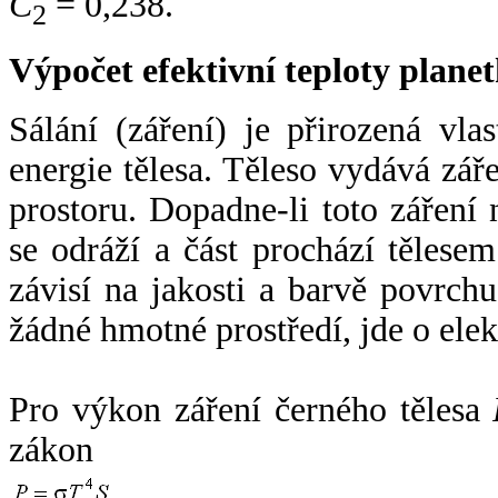
C
= 0,238.
2
Výpočet efektivní teploty plan
Sálání (záření) je přirozená vla
energie tělesa. Těleso vydává zá
prostoru. Dopadne-li toto záření n
se odráží a část prochází tělesem
závisí na jakosti a barvě povrch
žádné hmotné prostředí, jde o ele
Pro výkon záření černého tělesa
zákon