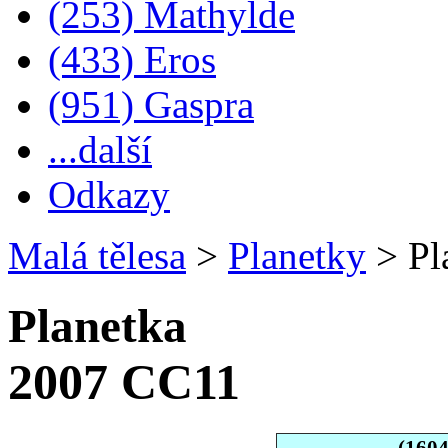
(253) Mathylde
(433) Eros
(951) Gaspra
...další
Odkazy
Malá tělesa
>
Planetky
>
Pl
Planetka
2007 CC11
(160