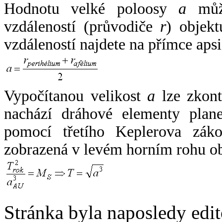
Hodnotu velké poloosy
a
může
vzdáleností (průvodiče
r
) objekt
vzdáleností najdete na přímce apsi
Vypočítanou velikost
a
lze zkont
nachází dráhové elementy plane
pomocí třetího Keplerova zák
zobrazená v levém horním rohu o
Stránka byla naposledy edi