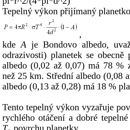
Tepelný výkon přijímaný planetko
,
kde
A
je Bondovo albedo, uvaž
odrazivosti) planetek se obecně
albedo (0,02 až 0,07) má 78 % z
než 25 km. Střední albedo (0,08 
albedo (0,13 až 0,28) má 18 % pla
Tento tepelný výkon vyzařuje po
rychlého otáčení a dobré tepelné
T
povrchu planetky