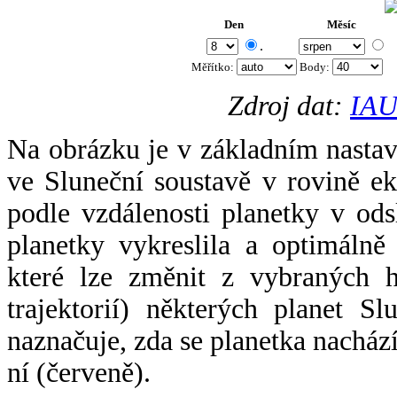
Den
Měsíc
.
Měřítko:
Body
:
Zdroj dat:
IAU
Na obrázku je v základním nastav
ve Sluneční soustavě v rovině ek
podle vzdálenosti planetky v odsl
planetky vykreslila a optimálně
které lze změnit z vybraných h
trajektorií) některých planet Sl
naznačuje, zda se planetka nacház
ní (červeně).