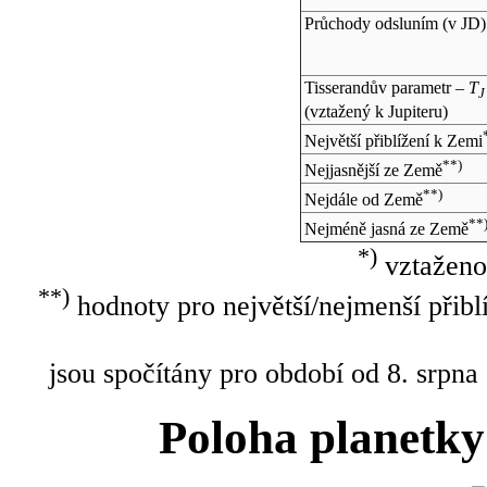
Průchody odsluním (v
JD
)
Tisserandův parametr –
T
J
(vztažený k Jupiteru)
Největší přiblížení k Zemi
**)
Nejjasnější ze Země
**)
Nejdále od Země
**
Nejméně jasná ze Země
*)
vztaženo
**)
hodnoty pro největší/nejmenší přibl
jsou spočítány pro období od 8. srpna
Poloha planetky