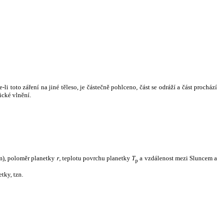
i toto záření na jiné těleso, je částečně pohlceno, část se odráží a část prochází
ické vlnění.
m), poloměr planetky
r
, teplotu povrchu planetky
T
a vzdálenost mezi Sluncem a
p
tky, tzn.