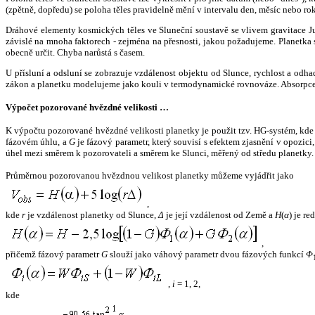
(zpětně, dopředu) se poloha těles pravidelně mění v intervalu den, měsíc nebo ro
Dráhové elementy kosmických těles ve Sluneční soustavě se vlivem gravitace Jup
závislé na mnoha faktorech - zejména na přesnosti, jakou požadujeme. Planetka se
obecně určit. Chyba narůstá s časem.
U přísluní a odsluní se zobrazuje vzdálenost objektu od Slunce, rychlost a od
zákon a planetku modelujeme jako kouli v termodynamické rovnováze. Absorpce 
Výpočet pozorované hvězdné velikosti …
K výpočtu pozorované hvězdné velikosti planetky je použit tzv. HG-systém, kd
fázovém úhlu, a
G
je fázový parametr, který souvisí s efektem zjasnění v opozic
úhel mezi směrem k pozorovateli a směrem ke Slunci, měřený od středu planetky. 
Průměrnou pozorovanou hvězdnou velikost planetky můžeme vyjádřit jako
,
kde
r
je vzdálenost planetky od Slunce,
Δ
je její vzdálenost od Země a
H
(
α
) je r
,
přičemž fázový parametr
G
slouží jako váhový parametr dvou fázových funkcí
Φ
,
i
= 1, 2,
kde