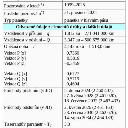
*)
1999–2025
Pozorována v letech
*)
21. prosince 2025
Poslední pozorování
Typ planetky
planetka v hlavním pásu
Odvozené údaje z elementů dráhy a dalších údajů
Vzdálenost v přísluní –
q
1,812 au – 271 041 000 km
Vzdálenost v odsluní –
Q
3,347 au – 500 675 000 km
Oběžná doba –
T
4,142 roků – 1 513,0 dnů
Vektor P [x]
0,7360
Vektor P [y]
−0,5819
Vektor P [z]
−0,3459
Vektor Q [x]
0,6727
Vektor Q [y]
0,5719
Vektor Q [z]
0,4694
Průchody přísluním (v
JD
)
5. dubna 2024
(2 460 407),
27. května 2028
(2 461 920),
18. července 2032
(2 463 433)
Průchody odsluním (v
JD
)
2. května 2026
(2 461 163),
23. června 2030
(2 462 676),
14. srpna 2034
(2 464 189)
Tisserandův parametr –
T
3,3
J