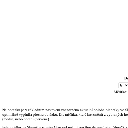
D
Měřítko
Na obrázku je v základním nastavení znázorněna aktuální poloha planetky ve Slun
optimálně vyplnila plochu obrázku. Dle měřítka, které lze změnit z vybraných hod
(modře) nebo pod ní (červeně).
Polohu těles ve Sluneční soustavě lze vykreslit i pro jiné datum (nebo "dnes")