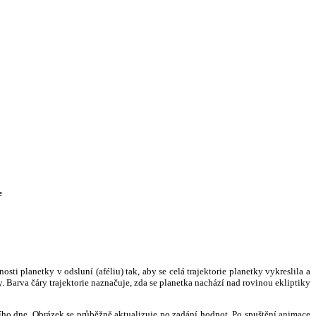
e
i planetky v odsluní (aféliu) tak, aby se celá trajektorie planetky vykreslila a
. Barva čáry trajektorie naznačuje, zda se planetka nachází nad rovinou ekliptiky
ního dne. Obrázek se průběžně aktualizuje po zadání hodnot. Po spuštění animace