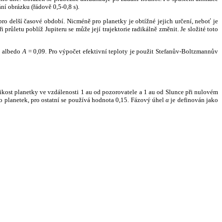
ní obrázku (řádově 0,5-0,8 s).
ro delší časové období. Nicméně pro planetky je obtížné jejich určení, neboť je
růletu poblíž Jupiteru se může její trajektorie radikálně změnit. Je složité toto
o albedo
A
= 0,09. Pro výpočet efektivní teploty je použit Stefanův-Boltzmannův
kost planetky ve vzdálenosti 1 au od pozorovatele a 1 au od Slunce při nulovém
planetek, pro ostatní se používá hodnota 0,15. Fázový úhel
α
je definován jako