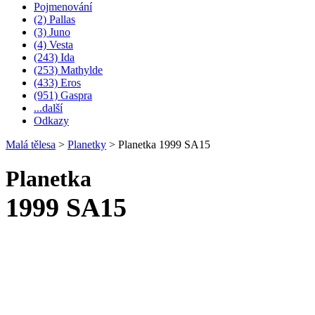
Pojmenování
(2) Pallas
(3) Juno
(4) Vesta
(243) Ida
(253) Mathylde
(433) Eros
(951) Gaspra
...další
Odkazy
Malá tělesa
>
Planetky
>
Planetka 1999 SA15
Planetka
1999 SA15