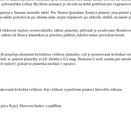
k (uživatelská volba). Rychlost animace je závislá na době potřebné pro vygenerová
itera a Saturna neustále mění. Pro Slunce (potažmo Zemi) a planety jsou platné p
 může pohybovat po zhruba stále stejné trajektorii po několik oběhů, nicméně při p
had efektivní teploty rovnovážného záření planetky, přičemž je uvažováno Bondov
záření od Slunce planetkou je plochou průřezu, kdežto emise povrchem koule.
e
H
označuje absolutní hvězdnou velikost planetky, což je pozorovaná hvězdná veli
i, kdy se jasnost planetky zvýší zhruba o 0,3 mag. Hodnota
G
není známa pro mnoho 
Je nulový, pokud se planetka nachází v opozici.
edukovaná hvězdná velikost. Její velikost vypočteme pomocí fázového zákona
(
α
) a
Φ
(
α
). Fázovou funkci vyjádříme
1
2