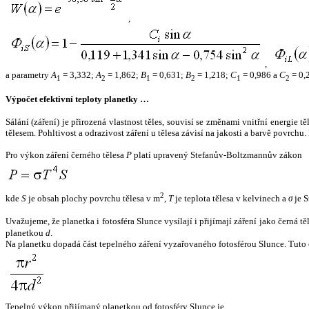
,
,
a parametry
A
= 3,332;
A
= 1,862;
B
= 0,631;
B
= 1,218;
C
= 0,986 a
C
= 0,
1
2
1
2
1
2
Výpočet efektivní teploty planetky …
Sálání (záření) je přirozená vlastnost těles, souvisí se změnami vnitřní energie 
tělesem. Pohltivost a odrazivost záření u tělesa závisí na jakosti a barvě povrch
Pro výkon záření černého tělesa
P
platí upravený Stefanův-Boltzmannův zákon
2
kde
S
je obsah plochy povrchu tělesa v m
,
T
je teplota tělesa v kelvinech a
σ
je S
Uvažujeme, že planetka i fotosféra Slunce vysílají i přijímají záření jako černá 
planetkou
d
.
Na planetku dopadá část tepelného záření vyzařovaného fotosférou Slunce. Tuto 
Tepelný výkon přijímaný planetkou od fotosféry Slunce je