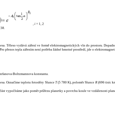
,
i
= 1, 2
238.
tělesa. Těleso vydává záření ve formě elektromagnetických vln do prostoru. Dopadne-l
u. Pro přenos tepla zářením není potřeba žádné hmotné prostředí, jde o elektromagnet
tefanova-Boltzmannova konstanta.
tělesa. Označíme teplotu fotosféry Slunce
T
(5 780 K), poloměr Slunce
R
(696 tisíc k
část vypočítáme jako poměr průřezu planetky a povrchu koule ve vzdálenosti plane