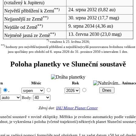
(vztažený k Jupiteru)
**)
24. srpna 2032
(0,82 au)
Největší přiblížení k Zemi
**)
30. srpna 2032
(17,7 mag)
Nejjasnější ze Země
**)
9. srpna 2034
(4,36 au)
Nejdále od Země
**)
13. června 2030
(23,0 mag)
Nejméně jasná ze Země
*)
vztaženo k 25. května 2026;
**)
hodnoty pro největší/nejmenší přiblížení a nejnižší/nejvyšší pozorovanou hvězdnou velikost
jsou spočítány pro období od 6. srpna 2026 do 31. prosince 2050 s intervalem 1 den.
Poloha planetky ve Sluneční soustavě
en
Měsíc
Rok
Animac
.
:
Body
:
Zdroj dat:
IAU Minor Planet Center
eční soustavě v rovině ekliptiky. Měřítko je zvoleno automaticky podle vzdálenost
not, je vykreslena i poloha (včetně trajektorií) některých planet Sluneční soustavy
, které se zadává pomocí formuláře pod obrázkem. Lze zadat datum ±50 let od dneš