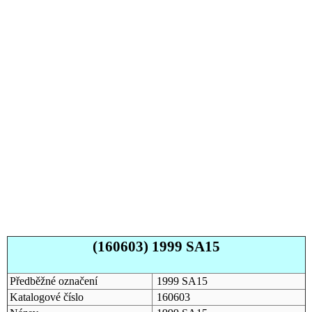
(160603) 1999 SA15
Předběžné označení
1999 SA15
Katalogové číslo
160603