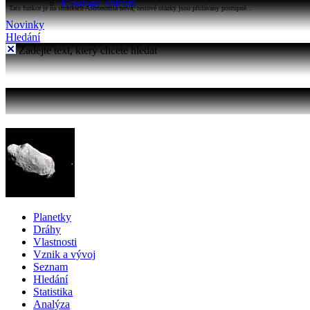
Katalogy objektů
Tato funkce je na stránkách Astronomia nová, testové otázky jsou přidávány postupně...
Novinky
Hledání
Zadejte text, který chcete hledat
Planetky
Dráhy
Vlastnosti
Vznik a vývoj
Seznam
Hledání
Statistika
Analýza