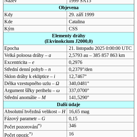
Název
1999 SA15
Objevena
Kdy
29. září 1999
Kde
Catalina
Kým
CSS
Elementy dráhy
(Ekvinokcium J2000,0)
Epocha
21. listopadu 2025 0:00:00 UTC
Velká poloosa dráhy –
a
2,5793 au – 385 857 863 km
Excentricita –
e
0,2976
Střední denní pohyb –
n
0,2379°/den
Sklon dráhy k ekliptice –
i
12,7467°
Délka vzestupného uzlu –
Ω
340,0481°
Argument šířky perihelu –
ω
337,0700°
Střední anomálie –
M
141,5290°
Další údaje
Absolutní hvězdná velikost –
H
16,65 mag
Fázový parametr –
G
0,15
*)
346
Počet pozorování
*)
16
Počet opozic