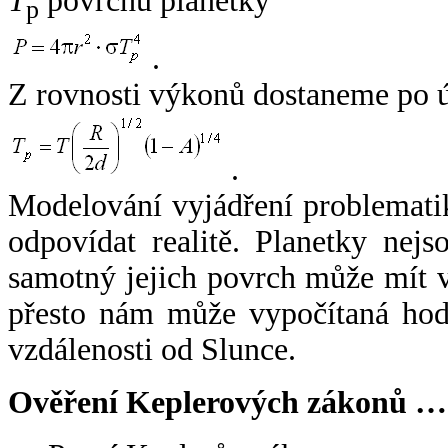
T
povrchu planetky
p
.
Z rovnosti výkonů dostaneme po 
.
Modelování vyjádření problemati
odpovídat realitě. Planetky nejso
samotný jejich povrch může mít v
přesto nám může vypočítaná hodn
vzdálenosti od Slunce.
Ověření Keplerových zákonů …