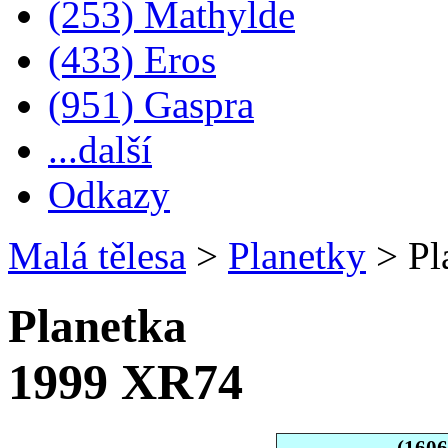
(253) Mathylde
(433) Eros
(951) Gaspra
...další
Odkazy
Malá tělesa
>
Planetky
>
Pl
Planetka
1999 XR74
(160