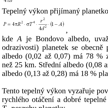
Tepelný výkon přijímaný planetko
,
kde
A
je Bondovo albedo, uvaž
odrazivosti) planetek se obecně
albedo (0,02 až 0,07) má 78 % z
než 25 km. Střední albedo (0,08 
albedo (0,13 až 0,28) má 18 % pla
Tento tepelný výkon vyzařuje po
rychlého otáčení a dobré tepelné