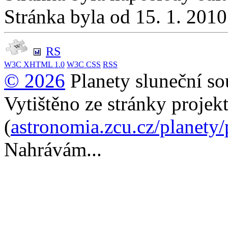
Stránka byla od 15. 1. 201
RS
W3C
XHTML 1.0
W3C
CSS
RSS
© 2026
Planety sluneční so
Vytištěno ze stránky projek
(
astronomia.zcu.cz/planety
Nahrávám...