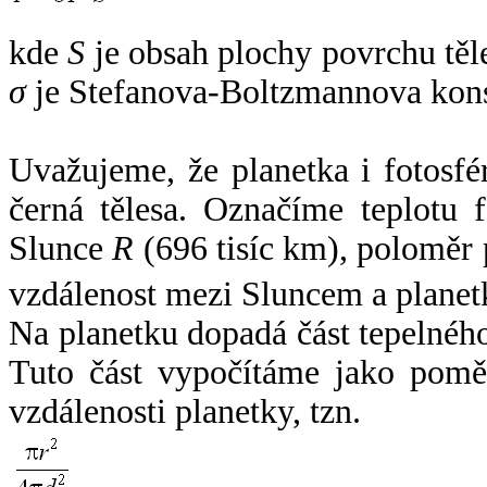
kde
S
je obsah plochy povrchu těl
σ
je Stefanova-Boltzmannova kons
Uvažujeme, že planetka i fotosfér
černá tělesa. Označíme teplotu 
Slunce
R
(696 tisíc km), poloměr
vzdálenost mezi Sluncem a plane
Na planetku dopadá část tepelnéh
Tuto část vypočítáme jako pomě
vzdálenosti planetky, tzn.