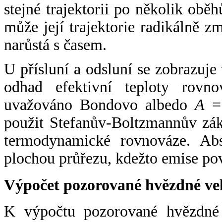
stejné trajektorii po několik oběh
může její trajektorie radikálně zm
narůstá s časem.
U přísluní a odsluní se zobrazuje
odhad efektivní teploty rovno
uvažováno Bondovo albedo
A
= 
použit Stefanův-Boltzmannův zák
termodynamické rovnováze. Abs
plochou průřezu, kdežto emise po
Výpočet pozorované hvězdné ve
K výpočtu pozorované hvězdné v