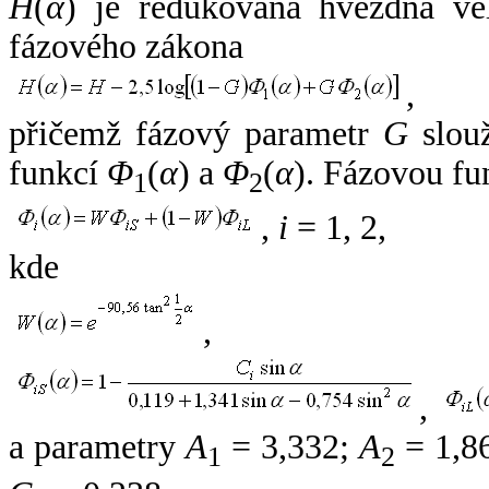
H
(
α
) je redukovaná hvězdná vel
fázového zákona
,
přičemž fázový parametr
G
slouž
funkcí
Φ
(
α
) a
Φ
(
α
). Fázovou fu
1
2
,
i
= 1, 2,
kde
,
,
a parametry
A
= 3,332;
A
= 1,8
1
2