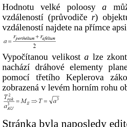
Hodnotu velké poloosy
a
může
vzdáleností (průvodiče
r
) objekt
vzdáleností najdete na přímce apsi
Vypočítanou velikost
a
lze zkont
nachází dráhové elementy plane
pomocí třetího Keplerova zák
zobrazená v levém horním rohu o
Stránka byla naposledy edi