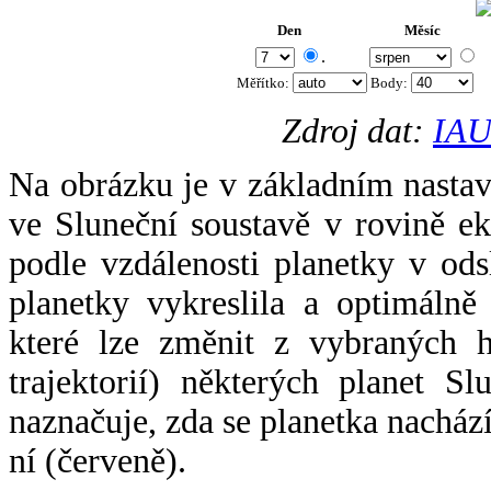
Den
Měsíc
.
Měřítko:
Body
:
Zdroj dat:
IAU
Na obrázku je v základním nastav
ve Sluneční soustavě v rovině ek
podle vzdálenosti planetky v odsl
planetky vykreslila a optimálně
které lze změnit z vybraných h
trajektorií) některých planet Sl
naznačuje, zda se planetka nacház
ní (červeně).