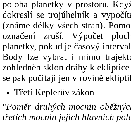
poloha planetky v prostoru. Kdy
dokreslí se trojúhelník a vypoč
(známe délky všech stran). Pomo
označení zruší. Výpočet ploch
planetky, pokud je časový interval
Body lze vybrat i mimo trajekto
zohledněn sklon dráhy k ekliptice
se pak počítají jen v rovině eklipti
Třetí Keplerův zákon
"
Poměr druhých mocnin oběžných
třetích mocnin jejich hlavních pol