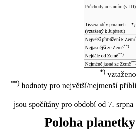
Průchody odsluním (v
JD
)
Tisserandův parametr –
T
J
(vztažený k Jupiteru)
Největší přiblížení k Zemi
**)
Nejjasnější ze Země
**)
Nejdále od Země
**
Nejméně jasná ze Země
*)
vztaženo
**)
hodnoty pro největší/nejmenší přibl
jsou spočítány pro období od 7. srpna
Poloha planetky