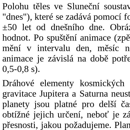
Polohu těles ve Sluneční sousta
"dnes"), které se zadává pomocí 
±50 let od dnešního dne. Obráz
hodnot. Po spuštění animace (zpě
mění v intervalu den, měsíc ne
animace je závislá na době potř
0,5-0,8 s).
Dráhové elementy kosmických t
gravitace Jupitera a Saturna neu
planety jsou platné pro delší č
obtížné jejich určení, neboť je 
přesnosti, jakou požadujeme. Pla