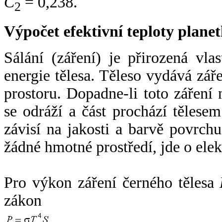
C
= 0,238.
2
Výpočet efektivní teploty plan
Sálání (záření) je přirozená vla
energie tělesa. Těleso vydává zá
prostoru. Dopadne-li toto záření n
se odráží a část prochází tělesem
závisí na jakosti a barvě povrch
žádné hmotné prostředí, jde o ele
Pro výkon záření černého tělesa
zákon