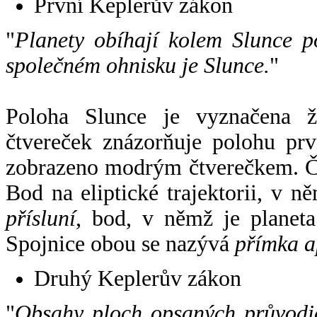
První Keplerův zákon
"
Planety obíhají kolem Slunce p
společném ohnisku je Slunce.
"
Poloha Slunce je vyznačena 
čtvereček znázorňuje polohu pr
zobrazeno modrým čtverečkem. Če
Bod na eliptické trajektorii, v n
přísluní
, bod, v němž je planet
Spojnice obou se nazývá
přímka a
Druhý Keplerův zákon
"
Obsahy ploch opsaných průvodič