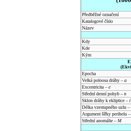
Předběžné označení
Katalogové číslo
Název
Kdy
Kde
Kým
E
(Ekv
Epocha
Velká poloosa dráhy –
a
Excentricita –
e
Střední denní pohyb –
n
Sklon dráhy k ekliptice –
i
Délka vzestupného uzlu –
Argument šířky perihelu 
Střední anomálie –
M