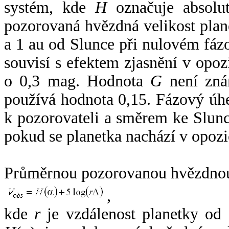
systém, kde
H
označuje absolut
pozorovaná hvězdná velikost plan
a 1 au od Slunce při nulovém fá
souvisí s efektem zjasnění v opoz
o 0,3 mag. Hodnota
G
není zná
používá hodnota 0,15. Fázový úh
k pozorovateli a směrem ke Slunc
pokud se planetka nachází v opozi
Průměrnou pozorovanou hvězdnou 
,
kde
r
je vzdálenost planetky od