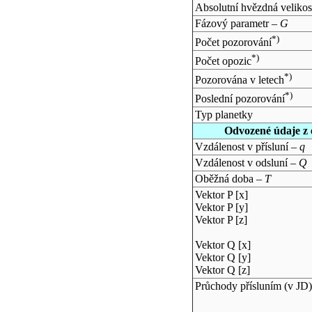
Absolutní hvězdná velikos
Fázový parametr –
G
*)
Počet pozorování
*)
Počet opozic
*)
Pozorována v letech
*)
Poslední pozorování
Typ planetky
Odvozené údaje z 
Vzdálenost v přísluní –
q
Vzdálenost v odsluní –
Q
Oběžná doba –
T
Vektor P [x]
Vektor P [y]
Vektor P [z]
Vektor Q [x]
Vektor Q [y]
Vektor Q [z]
Průchody přísluním (v
JD
)