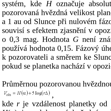
systém, kde
H
označuje absolut
pozorovaná hvězdná velikost plan
a 1 au od Slunce při nulovém fá
souvisí s efektem zjasnění v opoz
o 0,3 mag. Hodnota
G
není zná
používá hodnota 0,15. Fázový úh
k pozorovateli a směrem ke Slunc
pokud se planetka nachází v opozi
Průměrnou pozorovanou hvězdnou 
,
kde
r
je vzdálenost planetky od