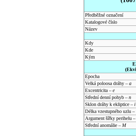
Předběžné označení
Katalogové číslo
Název
Kdy
Kde
Kým
E
(Ekv
Epocha
Velká poloosa dráhy –
a
Excentricita –
e
Střední denní pohyb –
n
Sklon dráhy k ekliptice –
i
Délka vzestupného uzlu –
Argument šířky perihelu 
Střední anomálie –
M