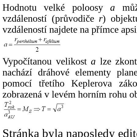
Hodnotu velké poloosy
a
může
vzdáleností (průvodiče
r
) objekt
vzdáleností najdete na přímce apsi
Vypočítanou velikost
a
lze zkont
nachází dráhové elementy plane
pomocí třetího Keplerova zák
zobrazená v levém horním rohu o
Stránka byla naposledy edi