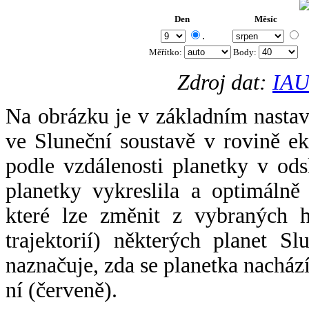
Den
Měsíc
.
Měřítko:
Body
:
Zdroj dat:
IAU
Na obrázku je v základním nastav
ve Sluneční soustavě v rovině ek
podle vzdálenosti planetky v odsl
planetky vykreslila a optimálně
které lze změnit z vybraných h
trajektorií) některých planet Sl
naznačuje, zda se planetka nacház
ní (červeně).