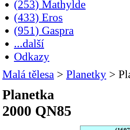
(253) Mathylde
(433) Eros
(951) Gaspra
...další
Odkazy
Malá tělesa
>
Planetky
>
Pl
Planetka
2000 QN85
(160