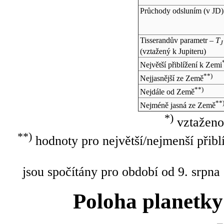
Průchody odsluním (v
JD
)
Tisserandův parametr –
T
J
(vztažený k Jupiteru)
Největší přiblížení k Zemi
**)
Nejjasnější ze Země
**)
Nejdále od Země
**
Nejméně jasná ze Země
*)
vztaženo
**)
hodnoty pro největší/nejmenší přibl
jsou spočítány pro období od 9. srpna
Poloha planetky