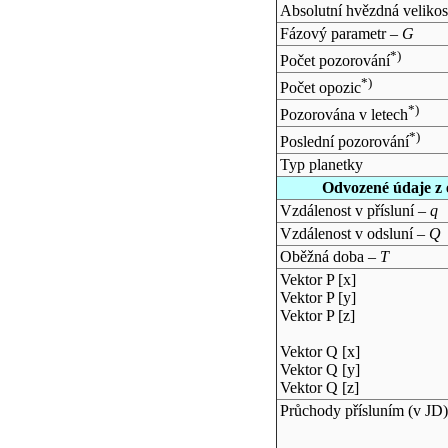
Absolutní hvězdná velikos
Fázový parametr –
G
*)
Počet pozorování
*)
Počet opozic
*)
Pozorována v letech
*)
Poslední pozorování
Typ planetky
Odvozené údaje z 
Vzdálenost v přísluní –
q
Vzdálenost v odsluní –
Q
Oběžná doba –
T
Vektor P [x]
Vektor P [y]
Vektor P [z]
Vektor Q [x]
Vektor Q [y]
Vektor Q [z]
Průchody přísluním (v
JD
)