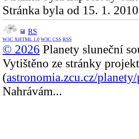
Stránka byla od 15. 1. 201
RS
W3C
XHTML 1.0
W3C
CSS
RSS
© 2026
Planety sluneční so
Vytištěno ze stránky projek
(
astronomia.zcu.cz/planety
Nahrávám...