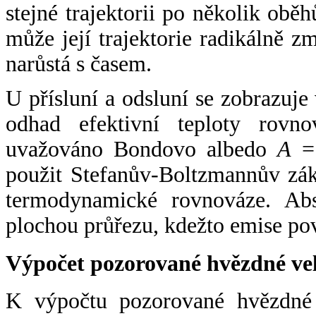
stejné trajektorii po několik oběh
může její trajektorie radikálně zm
narůstá s časem.
U přísluní a odsluní se zobrazuje
odhad efektivní teploty rovno
uvažováno Bondovo albedo
A
= 
použit Stefanův-Boltzmannův zák
termodynamické rovnováze. Abs
plochou průřezu, kdežto emise po
Výpočet pozorované hvězdné ve
K výpočtu pozorované hvězdné v