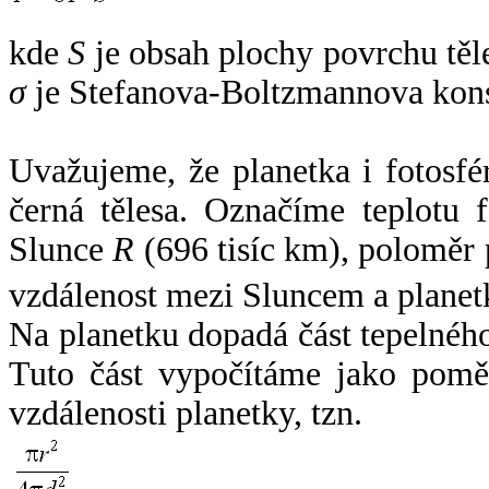
kde
S
je obsah plochy povrchu těl
σ
je Stefanova-Boltzmannova kons
Uvažujeme, že planetka i fotosfér
černá tělesa. Označíme teplotu 
Slunce
R
(696 tisíc km), poloměr
vzdálenost mezi Sluncem a plane
Na planetku dopadá část tepelnéh
Tuto část vypočítáme jako pomě
vzdálenosti planetky, tzn.