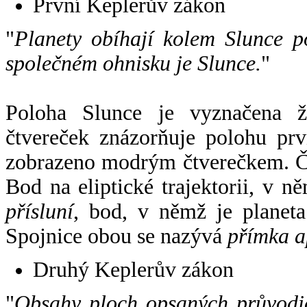
První Keplerův zákon
"
Planety obíhají kolem Slunce p
společném ohnisku je Slunce.
"
Poloha Slunce je vyznačena 
čtvereček znázorňuje polohu pr
zobrazeno modrým čtverečkem. Če
Bod na eliptické trajektorii, v n
přísluní
, bod, v němž je planet
Spojnice obou se nazývá
přímka a
Druhý Keplerův zákon
"
Obsahy ploch opsaných průvodič