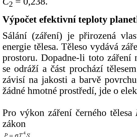
C
= 0,238.
2
Výpočet efektivní teploty plan
Sálání (záření) je přirozená vla
energie tělesa. Těleso vydává zá
prostoru. Dopadne-li toto záření n
se odráží a část prochází tělesem
závisí na jakosti a barvě povrch
žádné hmotné prostředí, jde o ele
Pro výkon záření černého tělesa
zákon