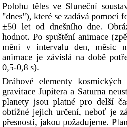
Polohu těles ve Sluneční sousta
"dnes"), které se zadává pomocí 
±50 let od dnešního dne. Obráz
hodnot. Po spuštění animace (zpě
mění v intervalu den, měsíc ne
animace je závislá na době potř
0,5-0,8 s).
Dráhové elementy kosmických t
gravitace Jupitera a Saturna neu
planety jsou platné pro delší č
obtížné jejich určení, neboť je 
přesnosti, jakou požadujeme. Pla