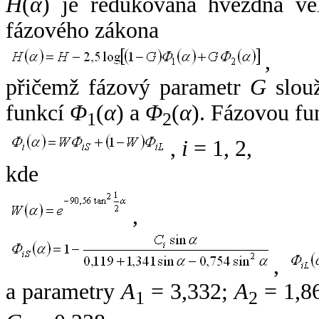
H
(
α
) je redukovaná hvězdná vel
fázového zákona
,
přičemž fázový parametr
G
slouž
funkcí
Φ
(
α
) a
Φ
(
α
). Fázovou fu
1
2
,
i
= 1, 2,
kde
,
,
a parametry
A
= 3,332;
A
= 1,8
1
2