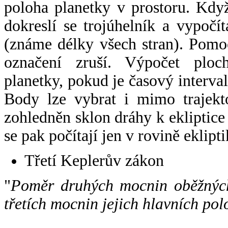
poloha planetky v prostoru. Kdy
dokreslí se trojúhelník a vypoč
(známe délky všech stran). Pomo
označení zruší. Výpočet ploch
planetky, pokud je časový interval
Body lze vybrat i mimo trajekto
zohledněn sklon dráhy k ekliptice
se pak počítají jen v rovině eklipti
Třetí Keplerův zákon
"
Poměr druhých mocnin oběžných
třetích mocnin jejich hlavních pol