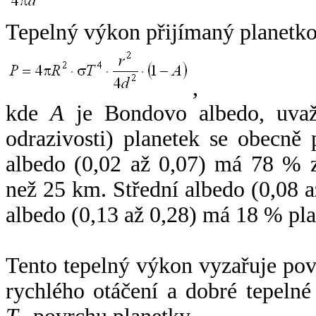
Tepelný výkon přijímaný planetko
,
kde
A
je Bondovo albedo, uvaž
odrazivosti) planetek se obecně
albedo (0,02 až 0,07) má 78 % z
než 25 km. Střední albedo (0,08 
albedo (0,13 až 0,28) má 18 % pla
Tento tepelný výkon vyzařuje po
rychlého otáčení a dobré tepelné