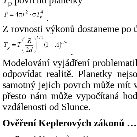
T
povrchu planetky
p
.
Z rovnosti výkonů dostaneme po 
.
Modelování vyjádření problemati
odpovídat realitě. Planetky nejso
samotný jejich povrch může mít v
přesto nám může vypočítaná hodn
vzdálenosti od Slunce.
Ověření Keplerových zákonů …