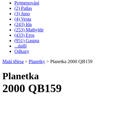
Pojmenování
(2) Pallas
(3) Juno
(4) Vesta
(243) Ida
(253) Mathylde
(433) Eros
(951) Gaspra
...další
Odkazy
Malá tělesa
>
Planetky
>
Planetka 2000 QB159
Planetka
2000 QB159