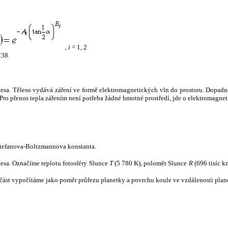
,
i
= 1, 2
238.
tělesa. Těleso vydává záření ve formě elektromagnetických vln do prostoru. Dopadne-l
u. Pro přenos tepla zářením není potřeba žádné hmotné prostředí, jde o elektromagnet
tefanova-Boltzmannova konstanta.
tělesa. Označíme teplotu fotosféry Slunce
T
(5 780 K), poloměr Slunce
R
(696 tisíc k
část vypočítáme jako poměr průřezu planetky a povrchu koule ve vzdálenosti plane