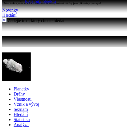
Katalogy objektů
Tato funkce je na stránkách Astronomia nová, testové otázky jsou přidávány postupně...
Novinky
Hledání
Zadejte text, který chcete hledat
Planetky
Dráhy
Vlastnosti
Vznik a vývoj
Seznam
Hledání
Statistika
Analýza