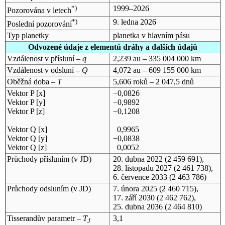
*)
1999–2026
Pozorována v letech
*)
9. ledna 2026
Poslední pozorování
Typ planetky
planetka v hlavním pásu
Odvozené údaje z elementů dráhy a dalších údajů
Vzdálenost v přísluní –
q
2,239 au – 335 004 000 km
Vzdálenost v odsluní –
Q
4,072 au – 609 155 000 km
Oběžná doba –
T
5,606 roků – 2 047,5 dnů
Vektor P [x]
−0,0826
Vektor P [y]
−0,9892
Vektor P [z]
−0,1208
Vektor Q [x]
0,9965
Vektor Q [y]
−0,0838
Vektor Q [z]
0,0052
Průchody přísluním (v
JD
)
20. dubna 2022
(2 459 691),
28. listopadu 2027
(2 461 738),
6. července 2033
(2 463 786)
Průchody odsluním (v
JD
)
7. února 2025
(2 460 715),
17. září 2030
(2 462 762),
25. dubna 2036
(2 464 810)
Tisserandův parametr –
T
3,1
J