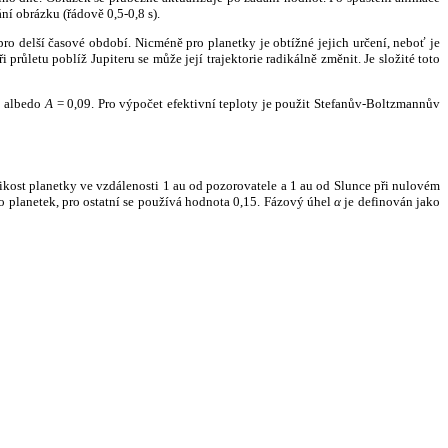
ní obrázku (řádově 0,5-0,8 s).
ro delší časové období. Nicméně pro planetky je obtížné jejich určení, neboť je
růletu poblíž Jupiteru se může její trajektorie radikálně změnit. Je složité toto
o albedo
A
= 0,09. Pro výpočet efektivní teploty je použit Stefanův-Boltzmannův
kost planetky ve vzdálenosti 1 au od pozorovatele a 1 au od Slunce při nulovém
planetek, pro ostatní se používá hodnota 0,15. Fázový úhel
α
je definován jako