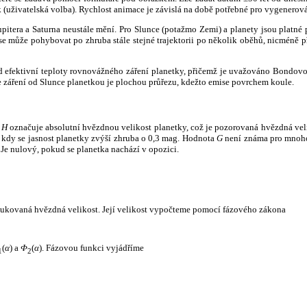
k (uživatelská volba). Rychlost animace je závislá na době potřebné pro vygenerová
itera a Saturna neustále mění. Pro Slunce (potažmo Zemi) a planety jsou platné p
 může pohybovat po zhruba stále stejné trajektorii po několik oběhů, nicméně při p
had efektivní teploty rovnovážného záření planetky, přičemž je uvažováno Bondov
záření od Slunce planetkou je plochou průřezu, kdežto emise povrchem koule.
e
H
označuje absolutní hvězdnou velikost planetky, což je pozorovaná hvězdná veli
i, kdy se jasnost planetky zvýší zhruba o 0,3 mag. Hodnota
G
není známa pro mnoho 
Je nulový, pokud se planetka nachází v opozici.
edukovaná hvězdná velikost. Její velikost vypočteme pomocí fázového zákona
(
α
) a
Φ
(
α
). Fázovou funkci vyjádříme
1
2