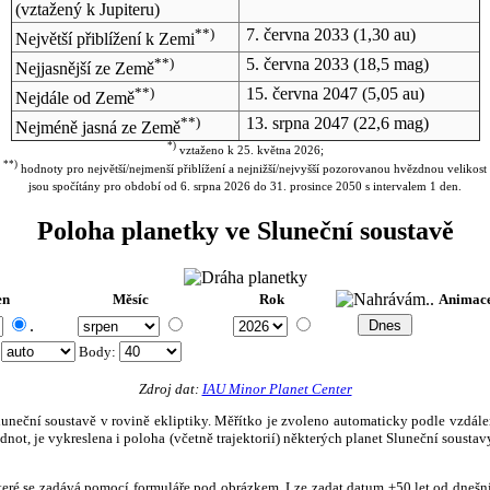
(vztažený k Jupiteru)
**)
7. června 2033
(1,30 au)
Největší přiblížení k Zemi
**)
5. června 2033
(18,5 mag)
Nejjasnější ze Země
**)
15. června 2047
(5,05 au)
Nejdále od Země
**)
13. srpna 2047
(22,6 mag)
Nejméně jasná ze Země
*)
vztaženo k 25. května 2026;
**)
hodnoty pro největší/nejmenší přiblížení a nejnižší/nejvyšší pozorovanou hvězdnou velikost
jsou spočítány pro období od 6. srpna 2026 do 31. prosince 2050 s intervalem 1 den.
Poloha planetky ve Sluneční soustavě
en
Měsíc
Rok
Animac
.
:
Body
:
Zdroj dat:
IAU Minor Planet Center
eční soustavě v rovině ekliptiky. Měřítko je zvoleno automaticky podle vzdálenost
not, je vykreslena i poloha (včetně trajektorií) některých planet Sluneční soustavy
, které se zadává pomocí formuláře pod obrázkem. Lze zadat datum ±50 let od dneš