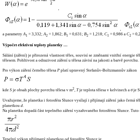
,
,
a parametry
A
= 3,332;
A
= 1,862;
B
= 0,631;
B
= 1,218;
C
= 0,986 a
C
= 0,
1
2
1
2
1
2
Výpočet efektivní teploty planetky …
Sálání (záření) je přirozená vlastnost těles, souvisí se změnami vnitřní energie 
tělesem. Pohltivost a odrazivost záření u tělesa závisí na jakosti a barvě povrch
Pro výkon záření černého tělesa
P
platí upravený Stefanův-Boltzmannův zákon
2
kde
S
je obsah plochy povrchu tělesa v m
,
T
je teplota tělesa v kelvinech a
σ
je S
Uvažujeme, že planetka i fotosféra Slunce vysílají i přijímají záření jako černá 
planetkou
d
.
Na planetku dopadá část tepelného záření vyzařovaného fotosférou Slunce. Tuto 
Tepelný výkon přijímaný planetkou od fotosféry Slunce je