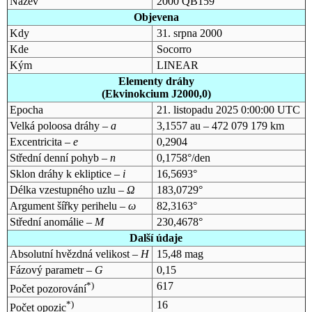
Název
2000 QB159
Objevena
Kdy
31. srpna 2000
Kde
Socorro
Kým
LINEAR
Elementy dráhy
(Ekvinokcium J2000,0)
Epocha
21. listopadu 2025 0:00:00 UTC
Velká poloosa dráhy –
a
3,1557 au – 472 079 179 km
Excentricita –
e
0,2904
Střední denní pohyb –
n
0,1758°/den
Sklon dráhy k ekliptice –
i
16,5693°
Délka vzestupného uzlu –
Ω
183,0729°
Argument šířky perihelu –
ω
82,3163°
Střední anomálie –
M
230,4678°
Další údaje
Absolutní hvězdná velikost –
H
15,48 mag
Fázový parametr –
G
0,15
*)
617
Počet pozorování
*)
16
Počet opozic