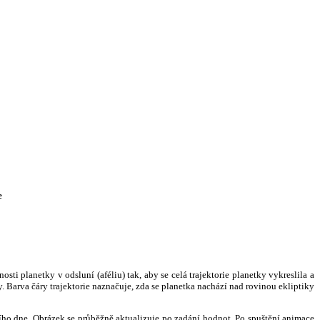
e
i planetky v odsluní (aféliu) tak, aby se celá trajektorie planetky vykreslila a
. Barva čáry trajektorie naznačuje, zda se planetka nachází nad rovinou ekliptiky
ního dne. Obrázek se průběžně aktualizuje po zadání hodnot. Po spuštění animace