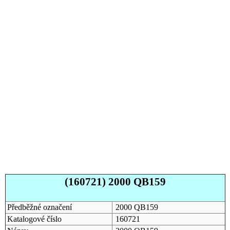
(160721) 2000 QB159
Předběžné označení
2000 QB159
Katalogové číslo
160721