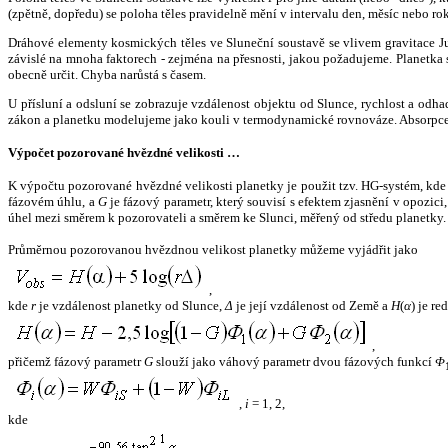
(zpětně, dopředu) se poloha těles pravidelně mění v intervalu den, měsíc nebo ro
Dráhové elementy kosmických těles ve Sluneční soustavě se vlivem gravitace Jup
závislé na mnoha faktorech - zejména na přesnosti, jakou požadujeme. Planetka se
obecně určit. Chyba narůstá s časem.
U přísluní a odsluní se zobrazuje vzdálenost objektu od Slunce, rychlost a od
zákon a planetku modelujeme jako kouli v termodynamické rovnováze. Absorpce 
Výpočet pozorované hvězdné velikosti …
K výpočtu pozorované hvězdné velikosti planetky je použit tzv. HG-systém, kd
fázovém úhlu, a
G
je fázový parametr, který souvisí s efektem zjasnění v opozic
úhel mezi směrem k pozorovateli a směrem ke Slunci, měřený od středu planetky. 
Průměrnou pozorovanou hvězdnou velikost planetky můžeme vyjádřit jako
,
kde
r
je vzdálenost planetky od Slunce,
Δ
je její vzdálenost od Země a
H
(
α
) je r
,
přičemž fázový parametr
G
slouží jako váhový parametr dvou fázových funkcí
Φ
,
i
= 1, 2,
kde