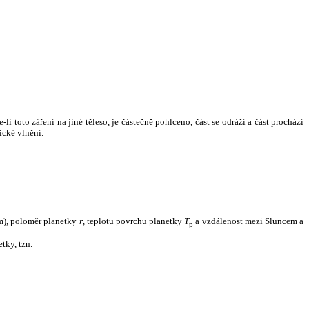
i toto záření na jiné těleso, je částečně pohlceno, část se odráží a část prochází
ické vlnění.
m), poloměr planetky
r
, teplotu povrchu planetky
T
a vzdálenost mezi Sluncem a
p
tky, tzn.