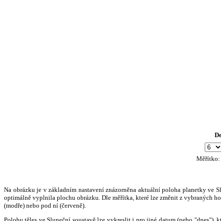
D
Měřítko
Na obrázku je v základním nastavení znázorněna aktuální poloha planetky ve Slun
optimálně vyplnila plochu obrázku. Dle měřítka, které lze změnit z vybraných hod
(modře) nebo pod ní (červeně).
Polohu těles ve Sluneční soustavě lze vykreslit i pro jiné datum (nebo "dnes")