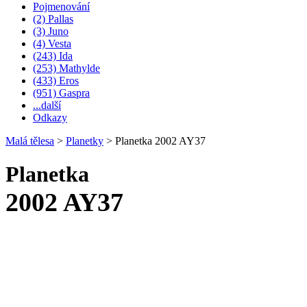
Pojmenování
(2) Pallas
(3) Juno
(4) Vesta
(243) Ida
(253) Mathylde
(433) Eros
(951) Gaspra
...další
Odkazy
Malá tělesa
>
Planetky
>
Planetka 2002 AY37
Planetka
2002 AY37