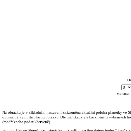
D
Měřítko
Na obrázku je v základním nastavení znázorněna aktuální poloha planetky ve Slun
optimálně vyplnila plochu obrázku. Dle měřítka, které lze změnit z vybraných hod
(modře) nebo pod ní (červeně).
Polohu těles ve Sluneční soustavě lze vykreslit i pro jiné datum (nebo "dnes")