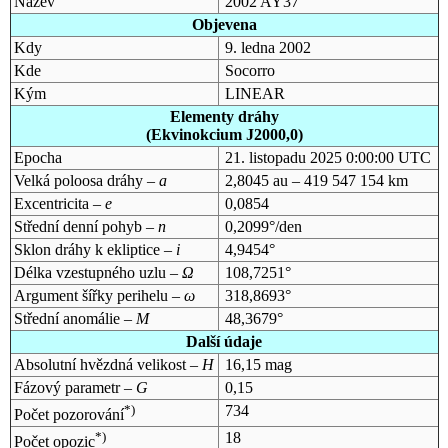
Název
2002 AY37
Objevena
Kdy
9. ledna 2002
Kde
Socorro
Kým
LINEAR
Elementy dráhy
(Ekvinokcium J2000,0)
Epocha
21. listopadu 2025 0:00:00 UTC
Velká poloosa dráhy –
a
2,8045 au – 419 547 154 km
Excentricita –
e
0,0854
Střední denní pohyb –
n
0,2099°/den
Sklon dráhy k ekliptice –
i
4,9454°
Délka vzestupného uzlu –
Ω
108,7251°
Argument šířky perihelu –
ω
318,8693°
Střední anomálie –
M
48,3679°
Další údaje
Absolutní hvězdná velikost –
H
16,15 mag
Fázový parametr –
G
0,15
*)
734
Počet pozorování
*)
18
Počet opozic