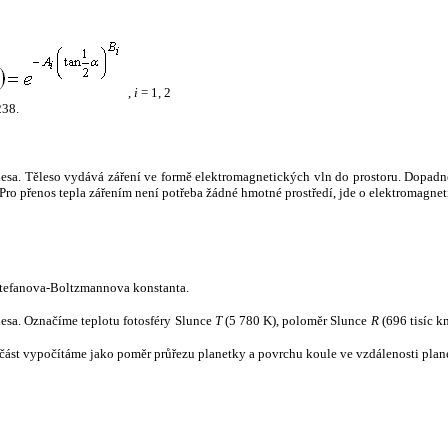
,
i
= 1, 2
238.
tělesa. Těleso vydává záření ve formě elektromagnetických vln do prostoru. Dopadne-l
u. Pro přenos tepla zářením není potřeba žádné hmotné prostředí, jde o elektromagnet
tefanova-Boltzmannova konstanta.
tělesa. Označíme teplotu fotosféry Slunce
T
(5 780 K), poloměr Slunce
R
(696 tisíc k
část vypočítáme jako poměr průřezu planetky a povrchu koule ve vzdálenosti plane