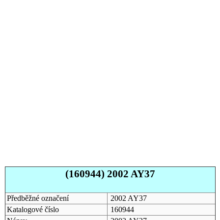
(160944) 2002 AY37
Předběžné označení
2002 AY37
Katalogové číslo
160944