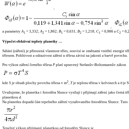
,
,
a parametry
A
= 3,332;
A
= 1,862;
B
= 0,631;
B
= 1,218;
C
= 0,986 a
C
= 0,
1
2
1
2
1
2
Výpočet efektivní teploty planetky …
Sálání (záření) je přirozená vlastnost těles, souvisí se změnami vnitřní energie 
tělesem. Pohltivost a odrazivost záření u tělesa závisí na jakosti a barvě povrch
Pro výkon záření černého tělesa
P
platí upravený Stefanův-Boltzmannův zákon
2
kde
S
je obsah plochy povrchu tělesa v m
,
T
je teplota tělesa v kelvinech a
σ
je S
Uvažujeme, že planetka i fotosféra Slunce vysílají i přijímají záření jako černá 
planetkou
d
.
Na planetku dopadá část tepelného záření vyzařovaného fotosférou Slunce. Tuto 
Tepelný výkon přijímaný planetkou od fotosféry Slunce je