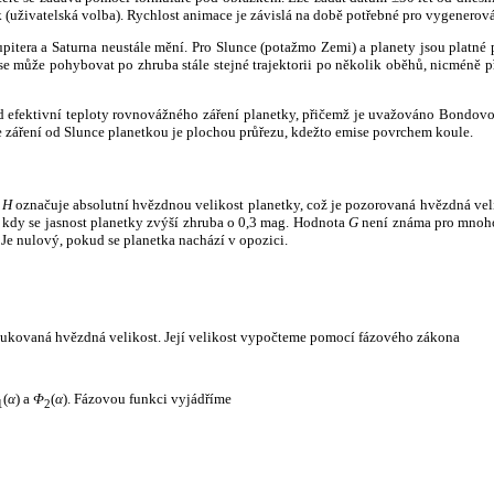
k (uživatelská volba). Rychlost animace je závislá na době potřebné pro vygenerová
itera a Saturna neustále mění. Pro Slunce (potažmo Zemi) a planety jsou platné p
 může pohybovat po zhruba stále stejné trajektorii po několik oběhů, nicméně při p
had efektivní teploty rovnovážného záření planetky, přičemž je uvažováno Bondov
záření od Slunce planetkou je plochou průřezu, kdežto emise povrchem koule.
e
H
označuje absolutní hvězdnou velikost planetky, což je pozorovaná hvězdná veli
i, kdy se jasnost planetky zvýší zhruba o 0,3 mag. Hodnota
G
není známa pro mnoho 
Je nulový, pokud se planetka nachází v opozici.
edukovaná hvězdná velikost. Její velikost vypočteme pomocí fázového zákona
(
α
) a
Φ
(
α
). Fázovou funkci vyjádříme
1
2