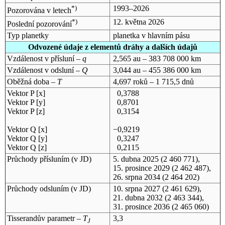
*)
1993–2026
Pozorována v letech
*)
12. května 2026
Poslední pozorování
Typ planetky
planetka v hlavním pásu
Odvozené údaje z elementů dráhy a dalších údajů
Vzdálenost v přísluní –
q
2,565 au – 383 708 000 km
Vzdálenost v odsluní –
Q
3,044 au – 455 386 000 km
Oběžná doba –
T
4,697 roků – 1 715,5 dnů
Vektor P [x]
0,3788
Vektor P [y]
0,8701
Vektor P [z]
0,3154
Vektor Q [x]
−0,9219
Vektor Q [y]
0,3247
Vektor Q [z]
0,2115
Průchody přísluním (v
JD
)
5. dubna 2025
(2 460 771),
15. prosince 2029
(2 462 487),
26. srpna 2034
(2 464 202)
Průchody odsluním (v
JD
)
10. srpna 2027
(2 461 629),
21. dubna 2032
(2 463 344),
31. prosince 2036
(2 465 060)
Tisserandův parametr –
T
3,3
J