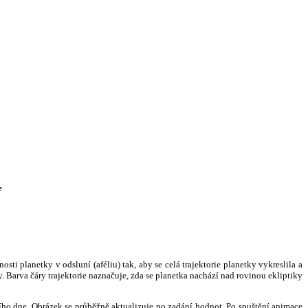
e
i planetky v odsluní (aféliu) tak, aby se celá trajektorie planetky vykreslila a
. Barva čáry trajektorie naznačuje, zda se planetka nachází nad rovinou ekliptiky
ního dne. Obrázek se průběžně aktualizuje po zadání hodnot. Po spuštění animace