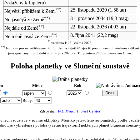
(vztažený k Jupiteru)
**)
25. listopadu 2029
(1,58 au)
Největší přiblížení k Zemi
**)
31. prosince 2034
(19,3 mag)
Nejjasnější ze Země
**)
22. listopadu 2036
(4,03 au)
Nejdále od Země
**)
8. října 2041
(22,2 mag)
Nejméně jasná ze Země
*)
vztaženo k 25. května 2026;
**)
hodnoty pro největší/nejmenší přiblížení a nejnižší/nejvyšší pozorovanou hvězdnou velikost
jsou spočítány pro období od 8. srpna 2026 do 31. prosince 2050 s intervalem 1 den.
Poloha planetky ve Sluneční soustavě
en
Měsíc
Rok
Animac
.
:
Body
:
Zdroj dat:
IAU Minor Planet Center
eční soustavě v rovině ekliptiky. Měřítko je zvoleno automaticky podle vzdálenost
not, je vykreslena i poloha (včetně trajektorií) některých planet Sluneční soustavy
, které se zadává pomocí formuláře pod obrázkem. Lze zadat datum ±50 let od dneš