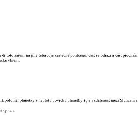
i toto záření na jiné těleso, je částečně pohlceno, část se odráží a část prochází
ické vlnění.
m), poloměr planetky
r
, teplotu povrchu planetky
T
a vzdálenost mezi Sluncem a
p
tky, tzn.