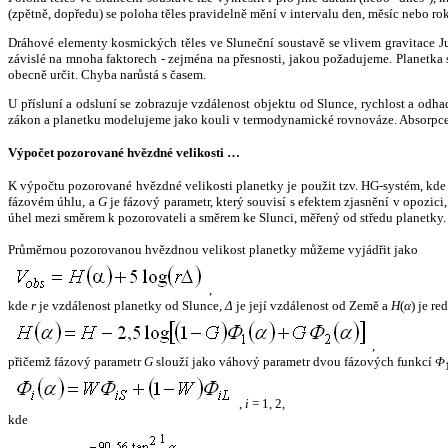
(zpětně, dopředu) se poloha těles pravidelně mění v intervalu den, měsíc nebo ro
Dráhové elementy kosmických těles ve Sluneční soustavě se vlivem gravitace Jup
závislé na mnoha faktorech - zejména na přesnosti, jakou požadujeme. Planetka se
obecně určit. Chyba narůstá s časem.
U přísluní a odsluní se zobrazuje vzdálenost objektu od Slunce, rychlost a od
zákon a planetku modelujeme jako kouli v termodynamické rovnováze. Absorpce 
Výpočet pozorované hvězdné velikosti …
K výpočtu pozorované hvězdné velikosti planetky je použit tzv. HG-systém, kd
fázovém úhlu, a
G
je fázový parametr, který souvisí s efektem zjasnění v opozic
úhel mezi směrem k pozorovateli a směrem ke Slunci, měřený od středu planetky. 
Průměrnou pozorovanou hvězdnou velikost planetky můžeme vyjádřit jako
,
kde
r
je vzdálenost planetky od Slunce,
Δ
je její vzdálenost od Země a
H
(
α
) je r
,
přičemž fázový parametr
G
slouží jako váhový parametr dvou fázových funkcí
Φ
,
i
= 1, 2,
kde