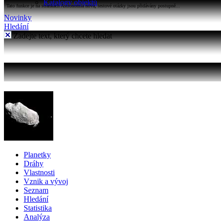
Katalogy objektů
Tato funkce je na stránkách Astronomia nová, testové otázky jsou přidávány postupně...
Novinky
Hledání
Zadejte text, který chcete hledat
Planetky
Dráhy
Vlastnosti
Vznik a vývoj
Seznam
Hledání
Statistika
Analýza