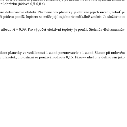
ní obrázku (řádově 0,5-0,8 s).
ro delší časové období. Nicméně pro planetky je obtížné jejich určení, neboť je
růletu poblíž Jupiteru se může její trajektorie radikálně změnit. Je složité toto
o albedo
A
= 0,09. Pro výpočet efektivní teploty je použit Stefanův-Boltzmannův
kost planetky ve vzdálenosti 1 au od pozorovatele a 1 au od Slunce při nulovém
planetek, pro ostatní se používá hodnota 0,15. Fázový úhel
α
je definován jako