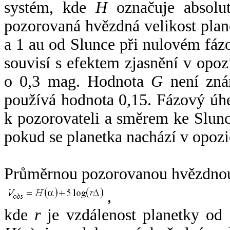
systém, kde
H
označuje absolut
pozorovaná hvězdná velikost plan
a 1 au od Slunce při nulovém fá
souvisí s efektem zjasnění v opoz
o 0,3 mag. Hodnota
G
není zná
používá hodnota 0,15. Fázový úh
k pozorovateli a směrem ke Slunc
pokud se planetka nachází v opozi
Průměrnou pozorovanou hvězdnou 
,
kde
r
je vzdálenost planetky od