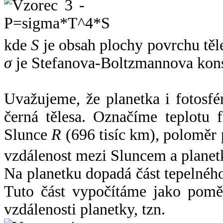
kde
S
je obsah plochy povrchu těl
σ
je Stefanova-Boltzmannova kons
Uvažujeme, že planetka i fotosfér
černá tělesa. Označíme teplotu 
Slunce
R
(696 tisíc km), poloměr
vzdálenost mezi Sluncem a plane
Na planetku dopadá část tepelnéh
Tuto část vypočítáme jako pomě
vzdálenosti planetky, tzn.