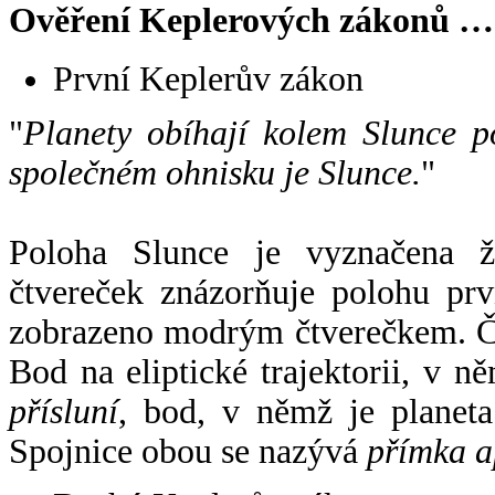
Ověření Keplerových zákonů …
První Keplerův zákon
"
Planety obíhají kolem Slunce p
společném ohnisku je Slunce.
"
Poloha Slunce je vyznačena 
čtvereček znázorňuje polohu pr
zobrazeno modrým čtverečkem. Če
Bod na eliptické trajektorii, v n
přísluní
, bod, v němž je planet
Spojnice obou se nazývá
přímka a