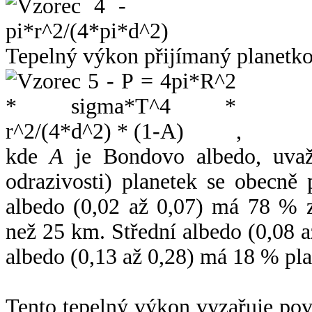
Tepelný výkon přijímaný planetko
,
kde
A
je Bondovo albedo, uvaž
odrazivosti) planetek se obecně
albedo (0,02 až 0,07) má 78 % z
než 25 km. Střední albedo (0,08 
albedo (0,13 až 0,28) má 18 % pla
Tento tepelný výkon vyzařuje po