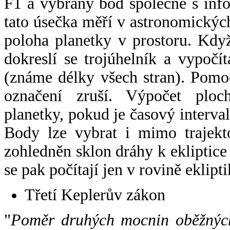
F1 a vybraný bod společně s info
tato úsečka měří v astronomickýc
poloha planetky v prostoru. Kdy
dokreslí se trojúhelník a vypoč
(známe délky všech stran). Pomo
označení zruší. Výpočet ploch
planetky, pokud je časový interval
Body lze vybrat i mimo trajekto
zohledněn sklon dráhy k ekliptice
se pak počítají jen v rovině eklipti
Třetí Keplerův zákon
"
Poměr druhých mocnin oběžných