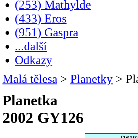
(253) Mathylde
(433) Eros
(951) Gaspra
...další
Odkazy
Malá tělesa
>
Planetky
>
Pl
Planetka
2002 GY126
(1610