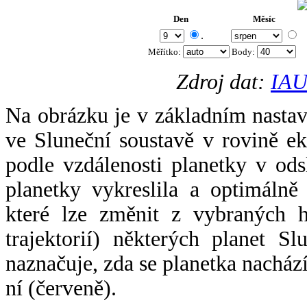
Den
Měsíc
.
Měřítko:
Body
:
Zdroj dat:
IAU
Na obrázku je v základním nastav
ve Sluneční soustavě v rovině ek
podle vzdálenosti planetky v odsl
planetky vykreslila a optimálně
které lze změnit z vybraných h
trajektorií) některých planet Sl
naznačuje, zda se planetka nacház
ní (červeně).