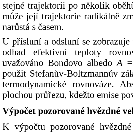
stejné trajektorii po několik oběh
může její trajektorie radikálně zm
narůstá s časem.
U přísluní a odsluní se zobrazuje
odhad efektivní teploty rovno
uvažováno Bondovo albedo
A
= 
použit Stefanův-Boltzmannův zák
termodynamické rovnováze. Abs
plochou průřezu, kdežto emise po
Výpočet pozorované hvězdné ve
K výpočtu pozorované hvězdné v