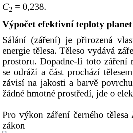
C
= 0,238.
2
Výpočet efektivní teploty plan
Sálání (záření) je přirozená vla
energie tělesa. Těleso vydává zá
prostoru. Dopadne-li toto záření n
se odráží a část prochází tělesem
závisí na jakosti a barvě povrch
žádné hmotné prostředí, jde o ele
Pro výkon záření černého tělesa
zákon