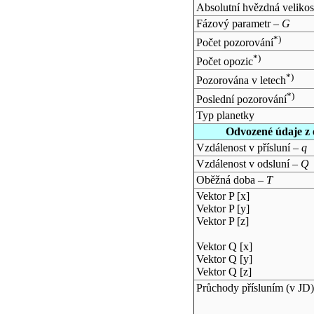
Absolutní hvězdná velikos
Fázový parametr –
G
*)
Počet pozorování
*)
Počet opozic
*)
Pozorována v letech
*)
Poslední pozorování
Typ planetky
Odvozené údaje z 
Vzdálenost v přísluní –
q
Vzdálenost v odsluní –
Q
Oběžná doba –
T
Vektor P [x]
Vektor P [y]
Vektor P [z]
Vektor Q [x]
Vektor Q [y]
Vektor Q [z]
Průchody přísluním (v
JD
)