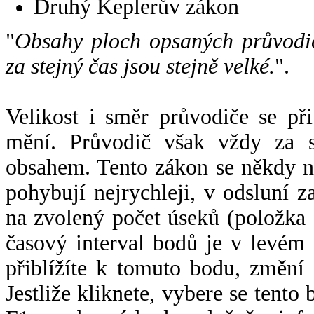
Druhý Keplerův zákon
"
Obsahy ploch opsaných průvodič
za stejný čas jsou stejně velké.
".
Velikost i směr průvodiče se při
mění. Průvodič však vždy za s
obsahem. Tento zákon se někdy 
pohybují nejrychleji, v odsluní z
na zvolený počet úseků (položka 
časový interval bodů je v levém
přiblížíte k tomuto bodu, změní
Jestliže kliknete, vybere se tento