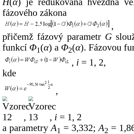
H
(
α
) je redukovaná hvězdná vel
fázového zákona
,
přičemž fázový parametr
G
slouž
funkcí
Φ
(
α
) a
Φ
(
α
). Fázovou fu
1
2
,
i
= 1, 2,
kde
,
,
,
i
= 1, 2
a parametry
A
= 3,332;
A
= 1,8
1
2