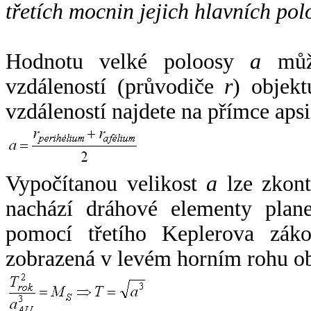
třetích mocnin jejich hlavních pol
Hodnotu velké poloosy
a
může
vzdáleností (průvodiče
r
) objekt
vzdáleností najdete na přímce apsi
Vypočítanou velikost
a
lze zkont
nachází dráhové elementy plane
pomocí třetího Keplerova zák
zobrazená v levém horním rohu o