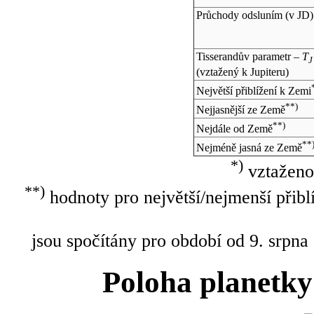
Průchody odsluním (v
JD
)
Tisserandův parametr –
T
J
(vztažený k Jupiteru)
Největší přiblížení k Zemi
**)
Nejjasnější ze Země
**)
Nejdále od Země
**
Nejméně jasná ze Země
*)
vztaženo
**)
hodnoty pro největší/nejmenší přibl
jsou spočítány pro období od 9. srpna
Poloha planetky