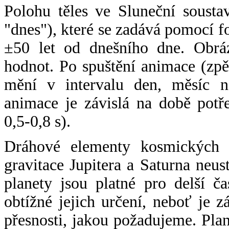
Polohu těles ve Sluneční sousta
"dnes"), které se zadává pomocí 
±50 let od dnešního dne. Obráz
hodnot. Po spuštění animace (zpě
mění v intervalu den, měsíc ne
animace je závislá na době potř
0,5-0,8 s).
Dráhové elementy kosmických t
gravitace Jupitera a Saturna neu
planety jsou platné pro delší č
obtížné jejich určení, neboť je 
přesnosti, jakou požadujeme. Pla