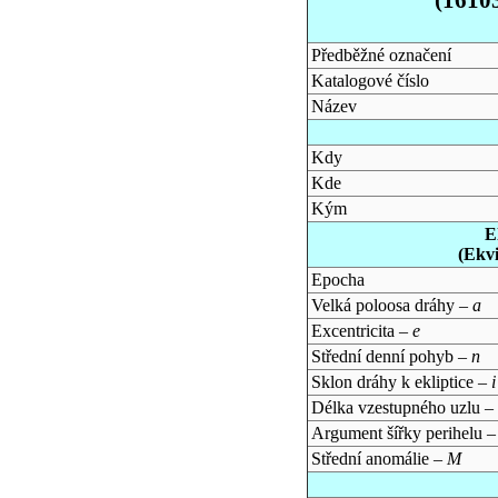
Předběžné označení
Katalogové číslo
Název
Kdy
Kde
Kým
E
(Ekv
Epocha
Velká poloosa dráhy –
a
Excentricita –
e
Střední denní pohyb –
n
Sklon dráhy k ekliptice –
i
Délka vzestupného uzlu –
Argument šířky perihelu 
Střední anomálie –
M