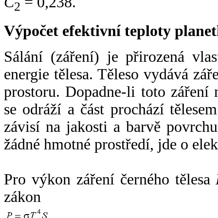
C
= 0,238.
2
Výpočet efektivní teploty plan
Sálání (záření) je přirozená vla
energie tělesa. Těleso vydává zá
prostoru. Dopadne-li toto záření n
se odráží a část prochází tělesem
závisí na jakosti a barvě povrch
žádné hmotné prostředí, jde o ele
Pro výkon záření černého tělesa
zákon