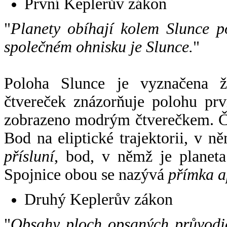
První Keplerův zákon
"
Planety obíhají kolem Slunce p
společném ohnisku je Slunce.
"
Poloha Slunce je vyznačena 
čtvereček znázorňuje polohu pr
zobrazeno modrým čtverečkem. Če
Bod na eliptické trajektorii, v n
přísluní
, bod, v němž je planet
Spojnice obou se nazývá
přímka a
Druhý Keplerův zákon
"
Obsahy ploch opsaných průvodič