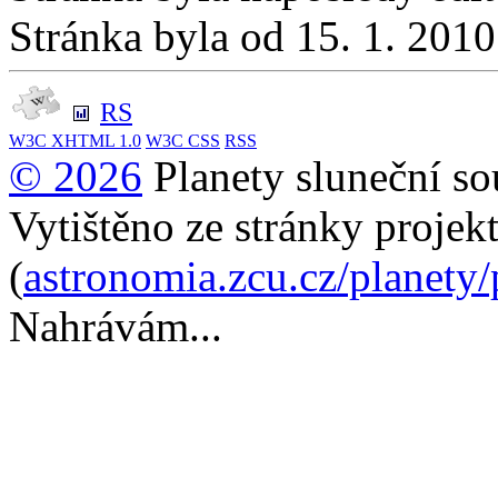
Stránka byla od 15. 1. 201
RS
W3C
XHTML 1.0
W3C
CSS
RSS
© 2026
Planety sluneční so
Vytištěno ze stránky projek
(
astronomia.zcu.cz/planety
Nahrávám...