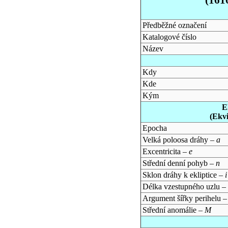
Předběžné označení
Katalogové číslo
Název
Kdy
Kde
Kým
E
(Ekv
Epocha
Velká poloosa dráhy –
a
Excentricita –
e
Střední denní pohyb –
n
Sklon dráhy k ekliptice –
i
Délka vzestupného uzlu –
Argument šířky perihelu 
Střední anomálie –
M