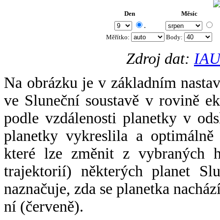
Den
Měsíc
.
Měřítko:
Body
:
Zdroj dat:
IAU
Na obrázku je v základním nastav
ve Sluneční soustavě v rovině ek
podle vzdálenosti planetky v odsl
planetky vykreslila a optimálně
které lze změnit z vybraných h
trajektorií) některých planet Sl
naznačuje, zda se planetka nacház
ní (červeně).