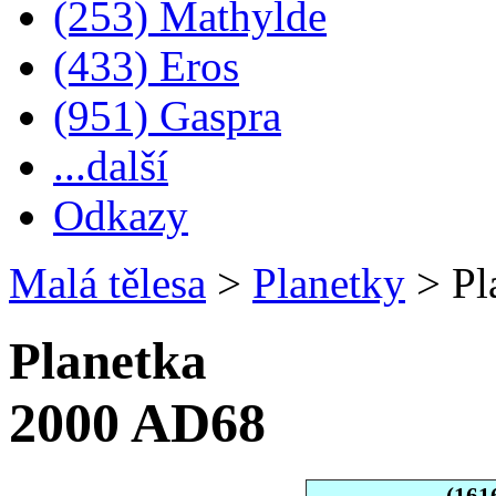
(253) Mathylde
(433) Eros
(951) Gaspra
...další
Odkazy
Malá tělesa
>
Planetky
>
Pl
Planetka
2000 AD68
(161