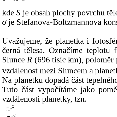
kde
S
je obsah plochy povrchu těl
σ
je Stefanova-Boltzmannova kons
Uvažujeme, že planetka i fotosfér
černá tělesa. Označíme teplotu 
Slunce
R
(696 tisíc km), poloměr
vzdálenost mezi Sluncem a plane
Na planetku dopadá část tepelnéh
Tuto část vypočítáme jako pomě
vzdálenosti planetky, tzn.