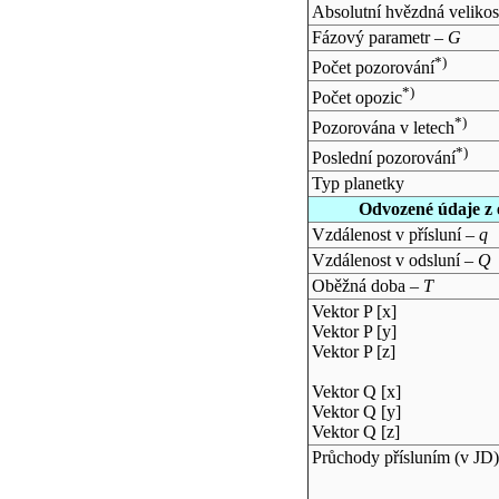
Absolutní hvězdná velikos
Fázový parametr –
G
*)
Počet pozorování
*)
Počet opozic
*)
Pozorována v letech
*)
Poslední pozorování
Typ planetky
Odvozené údaje z 
Vzdálenost v přísluní –
q
Vzdálenost v odsluní –
Q
Oběžná doba –
T
Vektor P [x]
Vektor P [y]
Vektor P [z]
Vektor Q [x]
Vektor Q [y]
Vektor Q [z]
Průchody přísluním (v
JD
)