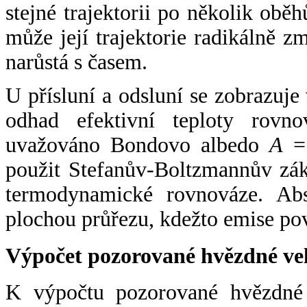
stejné trajektorii po několik oběh
může její trajektorie radikálně zm
narůstá s časem.
U přísluní a odsluní se zobrazuje
odhad efektivní teploty rovno
uvažováno Bondovo albedo
A
= 
použit Stefanův-Boltzmannův zák
termodynamické rovnováze. Abs
plochou průřezu, kdežto emise po
Výpočet pozorované hvězdné ve
K výpočtu pozorované hvězdné v