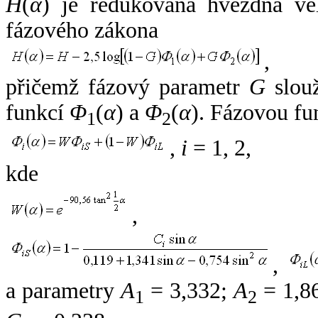
H
(
α
) je redukovaná hvězdná vel
fázového zákona
,
přičemž fázový parametr
G
slouž
funkcí
Φ
(
α
) a
Φ
(
α
). Fázovou fu
1
2
,
i
= 1, 2,
kde
,
,
a parametry
A
= 3,332;
A
= 1,8
1
2