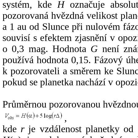
systém, kde
H
označuje absolut
pozorovaná hvězdná velikost plan
a 1 au od Slunce při nulovém fá
souvisí s efektem zjasnění v opoz
o 0,3 mag. Hodnota
G
není zná
používá hodnota 0,15. Fázový úh
k pozorovateli a směrem ke Slunc
pokud se planetka nachází v opozi
Průměrnou pozorovanou hvězdnou 
,
kde
r
je vzdálenost planetky od