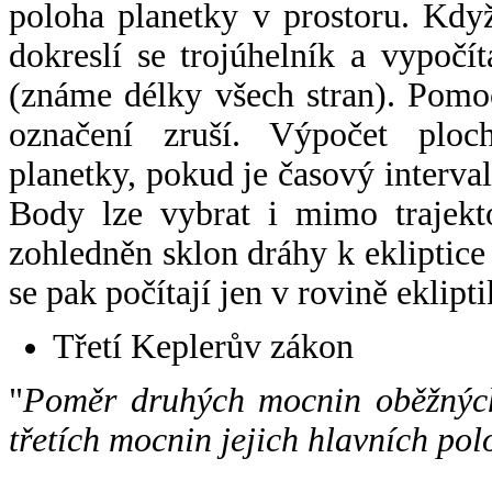
poloha planetky v prostoru. Kdy
dokreslí se trojúhelník a vypoč
(známe délky všech stran). Pomo
označení zruší. Výpočet ploch
planetky, pokud je časový interval
Body lze vybrat i mimo trajekto
zohledněn sklon dráhy k ekliptice
se pak počítají jen v rovině eklipti
Třetí Keplerův zákon
"
Poměr druhých mocnin oběžných
třetích mocnin jejich hlavních pol