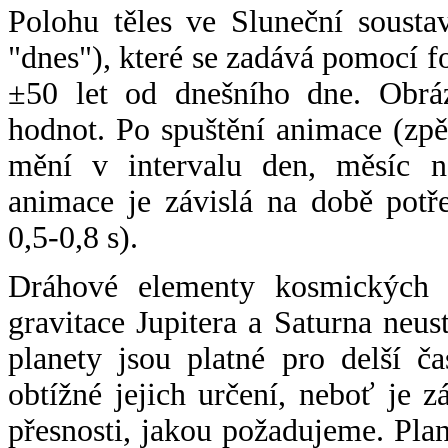
Polohu těles ve Sluneční sousta
"dnes"), které se zadává pomocí 
±50 let od dnešního dne. Obráz
hodnot. Po spuštění animace (zpě
mění v intervalu den, měsíc ne
animace je závislá na době potř
0,5-0,8 s).
Dráhové elementy kosmických t
gravitace Jupitera a Saturna neu
planety jsou platné pro delší č
obtížné jejich určení, neboť je 
přesnosti, jakou požadujeme. Pla