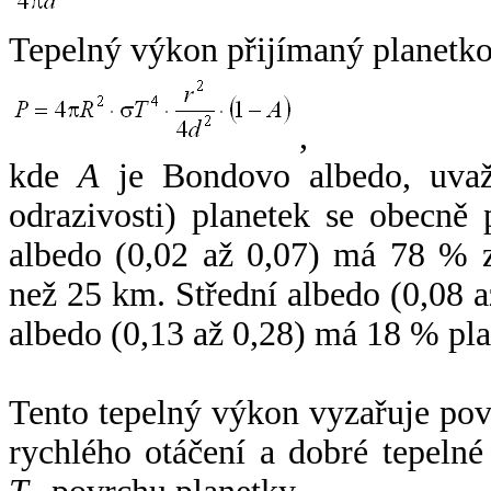
Tepelný výkon přijímaný planetko
,
kde
A
je Bondovo albedo, uvaž
odrazivosti) planetek se obecně
albedo (0,02 až 0,07) má 78 % z
než 25 km. Střední albedo (0,08 
albedo (0,13 až 0,28) má 18 % pla
Tento tepelný výkon vyzařuje po
rychlého otáčení a dobré tepelné