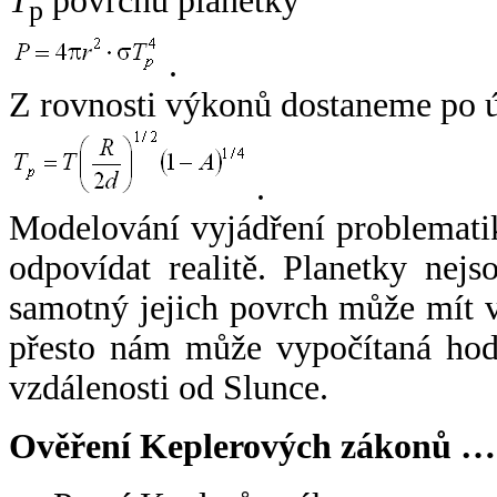
T
povrchu planetky
p
.
Z rovnosti výkonů dostaneme po 
.
Modelování vyjádření problemati
odpovídat realitě. Planetky nejso
samotný jejich povrch může mít v
přesto nám může vypočítaná hodn
vzdálenosti od Slunce.
Ověření Keplerových zákonů …