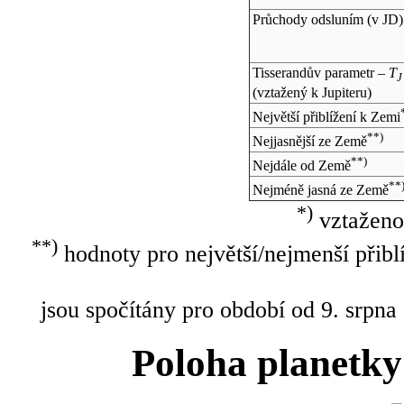
Průchody odsluním (v
JD
)
Tisserandův parametr –
T
J
(vztažený k Jupiteru)
Největší přiblížení k Zemi
**)
Nejjasnější ze Země
**)
Nejdále od Země
**
Nejméně jasná ze Země
*)
vztaženo
**)
hodnoty pro největší/nejmenší přibl
jsou spočítány pro období od 9. srpna
Poloha planetky