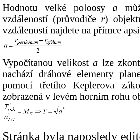
Hodnotu velké poloosy
a
může
vzdáleností (průvodiče
r
) objekt
vzdáleností najdete na přímce apsi
Vypočítanou velikost
a
lze zkont
nachází dráhové elementy plane
pomocí třetího Keplerova zák
zobrazená v levém horním rohu o
Stránka byla naposledy edi