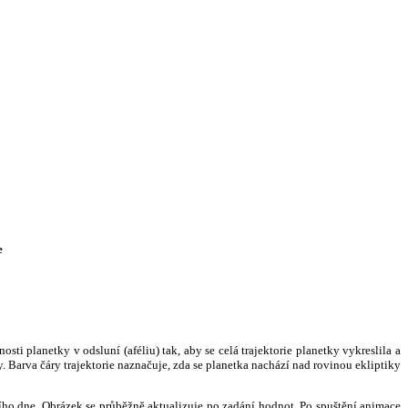
e
i planetky v odsluní (aféliu) tak, aby se celá trajektorie planetky vykreslila a
. Barva čáry trajektorie naznačuje, zda se planetka nachází nad rovinou ekliptiky
ního dne. Obrázek se průběžně aktualizuje po zadání hodnot. Po spuštění animace