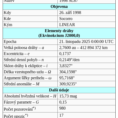
Název
1998 SL87
Objevena
Kdy
26. září 1998
Kde
Socorro
Kým
LINEAR
Elementy dráhy
(Ekvinokcium J2000,0)
Epocha
21. listopadu 2025 0:00:00 UTC
Velká poloosa dráhy –
a
2,7600 au – 412 894 372 km
Excentricita –
e
0,1737
Střední denní pohyb –
n
0,2149°/den
Sklon dráhy k ekliptice –
i
3,8327°
Délka vzestupného uzlu –
Ω
304,1598°
Argument šířky perihelu –
ω
95,7168°
Střední anomálie –
M
309,9235°
Další údaje
Absolutní hvězdná velikost –
H
15,73 mag
Fázový parametr –
G
0,15
*)
980
Počet pozorování
*)
17
Počet opozic