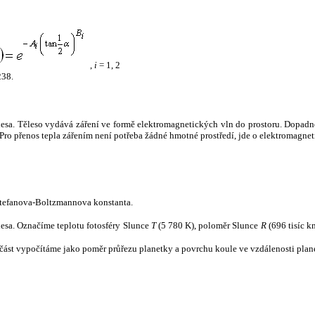
,
i
= 1, 2
238.
tělesa. Těleso vydává záření ve formě elektromagnetických vln do prostoru. Dopadne-l
u. Pro přenos tepla zářením není potřeba žádné hmotné prostředí, jde o elektromagnet
tefanova-Boltzmannova konstanta.
tělesa. Označíme teplotu fotosféry Slunce
T
(5 780 K), poloměr Slunce
R
(696 tisíc k
část vypočítáme jako poměr průřezu planetky a povrchu koule ve vzdálenosti plane