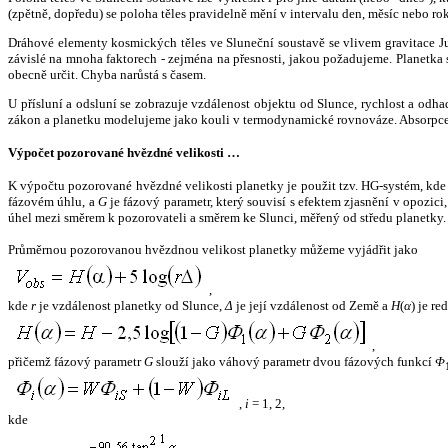
(zpětně, dopředu) se poloha těles pravidelně mění v intervalu den, měsíc nebo ro
Dráhové elementy kosmických těles ve Sluneční soustavě se vlivem gravitace Jup
závislé na mnoha faktorech - zejména na přesnosti, jakou požadujeme. Planetka se
obecně určit. Chyba narůstá s časem.
U přísluní a odsluní se zobrazuje vzdálenost objektu od Slunce, rychlost a od
zákon a planetku modelujeme jako kouli v termodynamické rovnováze. Absorpce 
Výpočet pozorované hvězdné velikosti …
K výpočtu pozorované hvězdné velikosti planetky je použit tzv. HG-systém, kd
fázovém úhlu, a
G
je fázový parametr, který souvisí s efektem zjasnění v opozic
úhel mezi směrem k pozorovateli a směrem ke Slunci, měřený od středu planetky. 
Průměrnou pozorovanou hvězdnou velikost planetky můžeme vyjádřit jako
,
kde
r
je vzdálenost planetky od Slunce,
Δ
je její vzdálenost od Země a
H
(
α
) je r
,
přičemž fázový parametr
G
slouží jako váhový parametr dvou fázových funkcí
Φ
,
i
= 1, 2,
kde