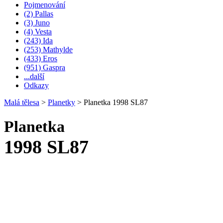
Pojmenování
(2) Pallas
(3) Juno
(4) Vesta
(243) Ida
(253) Mathylde
(433) Eros
(951) Gaspra
...další
Odkazy
Malá tělesa
>
Planetky
>
Planetka 1998 SL87
Planetka
1998 SL87