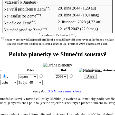
(vztažený k Jupiteru)
**)
28. října 2044
(1,29 au)
Největší přiblížení k Zemi
**)
28. října 2044
(18,4 mag)
Nejjasnější ze Země
**)
2. listopadu 2028
(4,23 au)
Nejdále od Země
**)
12. září 2042
(22,0 mag)
Nejméně jasná ze Země
*)
vztaženo k 25. května 2026;
**)
hodnoty pro největší/nejmenší přiblížení a nejnižší/nejvyšší pozorovanou hvězdnou velikost
jsou spočítány pro období od 8. srpna 2026 do 31. prosince 2050 s intervalem 1 den.
Poloha planetky ve Sluneční soustavě
en
Měsíc
Rok
Animac
.
:
Body
:
Zdroj dat:
IAU Minor Planet Center
eční soustavě v rovině ekliptiky. Měřítko je zvoleno automaticky podle vzdálenost
not, je vykreslena i poloha (včetně trajektorií) některých planet Sluneční soustavy
, které se zadává pomocí formuláře pod obrázkem. Lze zadat datum ±50 let od dneš