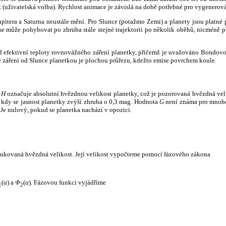
k (uživatelská volba). Rychlost animace je závislá na době potřebné pro vygenerová
itera a Saturna neustále mění. Pro Slunce (potažmo Zemi) a planety jsou platné p
 může pohybovat po zhruba stále stejné trajektorii po několik oběhů, nicméně při p
had efektivní teploty rovnovážného záření planetky, přičemž je uvažováno Bondov
záření od Slunce planetkou je plochou průřezu, kdežto emise povrchem koule.
e
H
označuje absolutní hvězdnou velikost planetky, což je pozorovaná hvězdná veli
i, kdy se jasnost planetky zvýší zhruba o 0,3 mag. Hodnota
G
není známa pro mnoho 
Je nulový, pokud se planetka nachází v opozici.
edukovaná hvězdná velikost. Její velikost vypočteme pomocí fázového zákona
(
α
) a
Φ
(
α
). Fázovou funkci vyjádříme
1
2