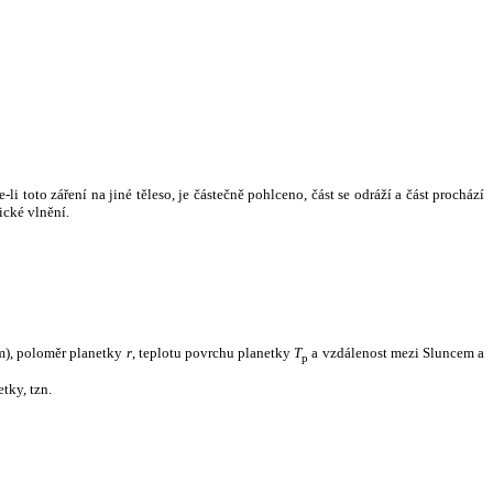
i toto záření na jiné těleso, je částečně pohlceno, část se odráží a část prochází
ické vlnění.
m), poloměr planetky
r
, teplotu povrchu planetky
T
a vzdálenost mezi Sluncem a
p
tky, tzn.