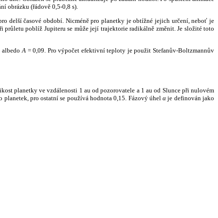
ní obrázku (řádově 0,5-0,8 s).
ro delší časové období. Nicméně pro planetky je obtížné jejich určení, neboť je
růletu poblíž Jupiteru se může její trajektorie radikálně změnit. Je složité toto
o albedo
A
= 0,09. Pro výpočet efektivní teploty je použit Stefanův-Boltzmannův
kost planetky ve vzdálenosti 1 au od pozorovatele a 1 au od Slunce při nulovém
planetek, pro ostatní se používá hodnota 0,15. Fázový úhel
α
je definován jako