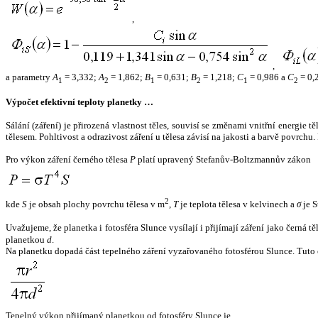
,
,
a parametry
A
= 3,332;
A
= 1,862;
B
= 0,631;
B
= 1,218;
C
= 0,986 a
C
= 0,
1
2
1
2
1
2
Výpočet efektivní teploty planetky …
Sálání (záření) je přirozená vlastnost těles, souvisí se změnami vnitřní energie 
tělesem. Pohltivost a odrazivost záření u tělesa závisí na jakosti a barvě povrch
Pro výkon záření černého tělesa
P
platí upravený Stefanův-Boltzmannův zákon
2
kde
S
je obsah plochy povrchu tělesa v m
,
T
je teplota tělesa v kelvinech a
σ
je S
Uvažujeme, že planetka i fotosféra Slunce vysílají i přijímají záření jako černá 
planetkou
d
.
Na planetku dopadá část tepelného záření vyzařovaného fotosférou Slunce. Tuto 
Tepelný výkon přijímaný planetkou od fotosféry Slunce je