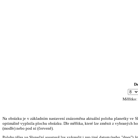
D
Měřítko
Na obrázku je v základním nastavení znázorněna aktuální poloha planetky ve Slun
optimálně vyplnila plochu obrázku. Dle měřítka, které lze změnit z vybraných hod
(modře) nebo pod ní (červeně).
Polohu těles ve Sluneční soustavě lze vykreslit i pro jiné datum (nebo "dnes")