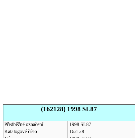
(162128) 1998 SL87
Předběžné označení
1998 SL87
Katalogové číslo
162128