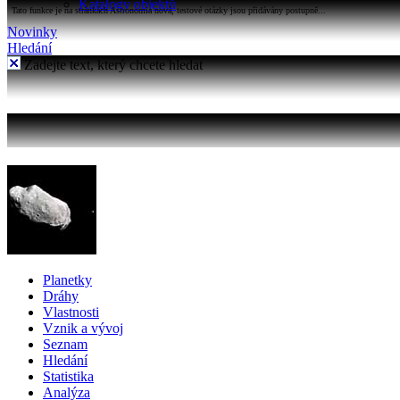
Katalogy objektů
Tato funkce je na stránkách Astronomia nová, testové otázky jsou přidávány postupně...
Novinky
Hledání
Zadejte text, který chcete hledat
Planetky
Dráhy
Vlastnosti
Vznik a vývoj
Seznam
Hledání
Statistika
Analýza