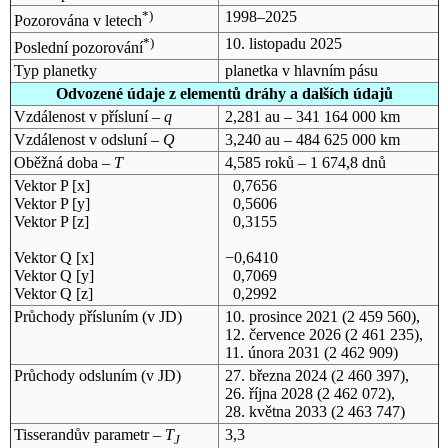
*)
1998–2025
Pozorována v letech
*)
10. listopadu 2025
Poslední pozorování
Typ planetky
planetka v hlavním pásu
Odvozené údaje z elementů dráhy a dalších údajů
Vzdálenost v přísluní –
q
2,281 au – 341 164 000 km
Vzdálenost v odsluní –
Q
3,240 au – 484 625 000 km
Oběžná doba –
T
4,585 roků – 1 674,8 dnů
Vektor P [x]
0,7656
Vektor P [y]
0,5606
Vektor P [z]
0,3155
Vektor Q [x]
−0,6410
Vektor Q [y]
0,7069
Vektor Q [z]
0,2992
Průchody přísluním (v
JD
)
10. prosince 2021
(2 459 560),
12. července 2026
(2 461 235),
11. února 2031
(2 462 909)
Průchody odsluním (v
JD
)
27. března 2024
(2 460 397),
26. října 2028
(2 462 072),
28. května 2033
(2 463 747)
Tisserandův parametr –
T
3,3
J