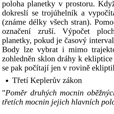
poloha planetky v prostoru. Kdy
dokreslí se trojúhelník a vypoč
(známe délky všech stran). Pomo
označení zruší. Výpočet ploch
planetky, pokud je časový interval
Body lze vybrat i mimo trajekto
zohledněn sklon dráhy k ekliptice
se pak počítají jen v rovině eklipti
Třetí Keplerův zákon
"
Poměr druhých mocnin oběžných
třetích mocnin jejich hlavních pol