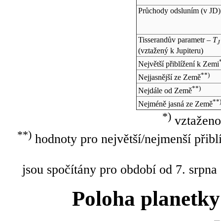
Průchody odsluním (v
JD
)
Tisserandův parametr –
T
J
(vztažený k Jupiteru)
Největší přiblížení k Zemi
**)
Nejjasnější ze Země
**)
Nejdále od Země
**
Nejméně jasná ze Země
*)
vztaženo
**)
hodnoty pro největší/nejmenší přibl
jsou spočítány pro období od 7. srpna
Poloha planetky