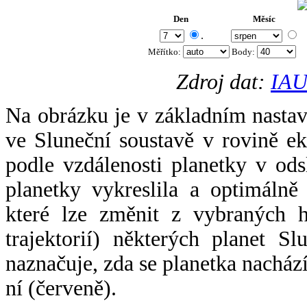
Den
Měsíc
.
Měřítko:
Body
:
Zdroj dat:
IAU
Na obrázku je v základním nastav
ve Sluneční soustavě v rovině ek
podle vzdálenosti planetky v odsl
planetky vykreslila a optimálně
které lze změnit z vybraných h
trajektorií) některých planet Sl
naznačuje, zda se planetka nacház
ní (červeně).