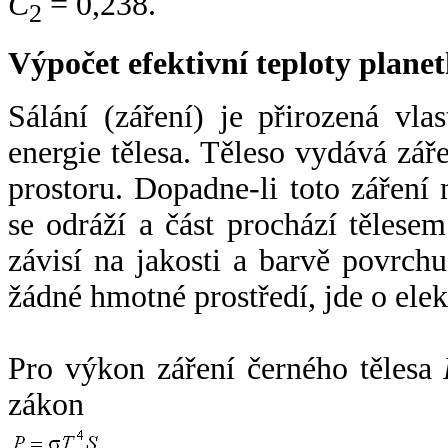
C
= 0,238.
2
Výpočet efektivní teploty plan
Sálání (záření) je přirozená vla
energie tělesa. Těleso vydává zá
prostoru. Dopadne-li toto záření n
se odráží a část prochází tělesem
závisí na jakosti a barvě povrch
žádné hmotné prostředí, jde o ele
Pro výkon záření černého tělesa
zákon