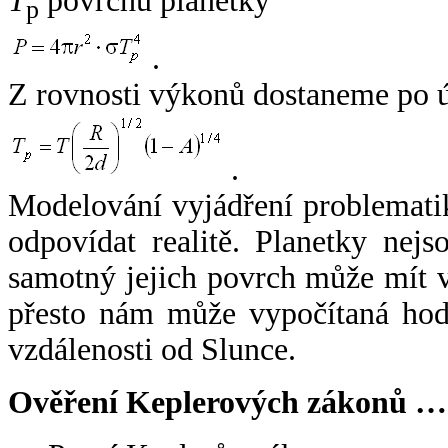
T
povrchu planetky
p
.
Z rovnosti výkonů dostaneme po 
.
Modelování vyjádření problemati
odpovídat realitě. Planetky nejso
samotný jejich povrch může mít v
přesto nám může vypočítaná hodn
vzdálenosti od Slunce.
Ověření Keplerových zákonů …