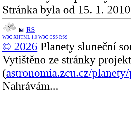
Stránka byla od 15. 1. 201
RS
W3C
XHTML 1.0
W3C
CSS
RSS
© 2026
Planety sluneční so
Vytištěno ze stránky projek
(
astronomia.zcu.cz/planety
Nahrávám...