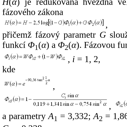
H
(
α
) je redukovaná hvězdná vel
fázového zákona
,
přičemž fázový parametr
G
slouž
funkcí
Φ
(
α
) a
Φ
(
α
). Fázovou fu
1
2
,
i
= 1, 2,
kde
,
,
a parametry
A
= 3,332;
A
= 1,8
1
2