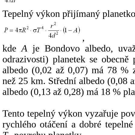
Tepelný výkon přijímaný planetko
,
kde
A
je Bondovo albedo, uvaž
odrazivosti) planetek se obecně
albedo (0,02 až 0,07) má 78 % z
než 25 km. Střední albedo (0,08 
albedo (0,13 až 0,28) má 18 % pla
Tento tepelný výkon vyzařuje po
rychlého otáčení a dobré tepelné