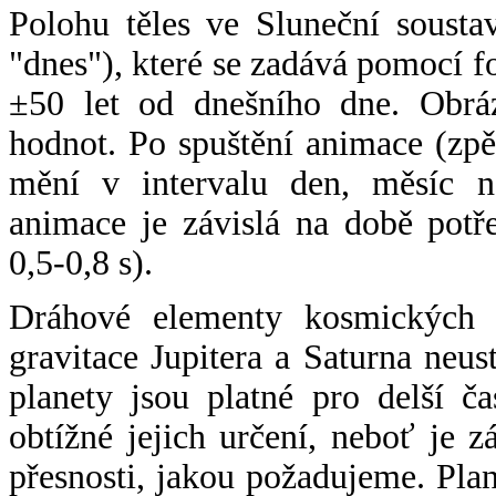
Polohu těles ve Sluneční sousta
"dnes"), které se zadává pomocí 
±50 let od dnešního dne. Obráz
hodnot. Po spuštění animace (zpě
mění v intervalu den, měsíc ne
animace je závislá na době potř
0,5-0,8 s).
Dráhové elementy kosmických t
gravitace Jupitera a Saturna neu
planety jsou platné pro delší č
obtížné jejich určení, neboť je 
přesnosti, jakou požadujeme. Pla