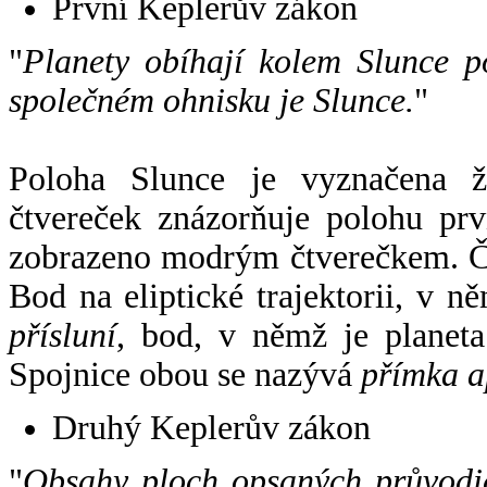
První Keplerův zákon
"
Planety obíhají kolem Slunce p
společném ohnisku je Slunce.
"
Poloha Slunce je vyznačena 
čtvereček znázorňuje polohu pr
zobrazeno modrým čtverečkem. Če
Bod na eliptické trajektorii, v n
přísluní
, bod, v němž je planet
Spojnice obou se nazývá
přímka a
Druhý Keplerův zákon
"
Obsahy ploch opsaných průvodič