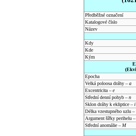
Předběžné označení
Katalogové číslo
Název
Kdy
Kde
Kým
E
(Ekv
Epocha
Velká poloosa dráhy –
a
Excentricita –
e
Střední denní pohyb –
n
Sklon dráhy k ekliptice –
i
Délka vzestupného uzlu –
Argument šířky perihelu 
Střední anomálie –
M