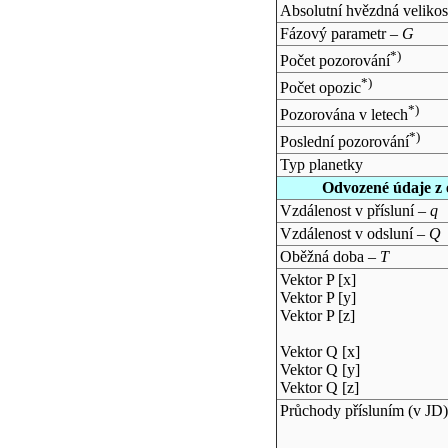
Absolutní hvězdná velikos
Fázový parametr –
G
*)
Počet pozorování
*)
Počet opozic
*)
Pozorována v letech
*)
Poslední pozorování
Typ planetky
Odvozené údaje z 
Vzdálenost v přísluní –
q
Vzdálenost v odsluní –
Q
Oběžná doba –
T
Vektor P [x]
Vektor P [y]
Vektor P [z]
Vektor Q [x]
Vektor Q [y]
Vektor Q [z]
Průchody přísluním (v
JD
)