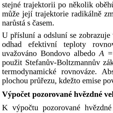
stejné trajektorii po několik oběh
může její trajektorie radikálně zm
narůstá s časem.
U přísluní a odsluní se zobrazuje
odhad efektivní teploty rovno
uvažováno Bondovo albedo
A
= 
použit Stefanův-Boltzmannův zák
termodynamické rovnováze. Abs
plochou průřezu, kdežto emise po
Výpočet pozorované hvězdné ve
K výpočtu pozorované hvězdné v