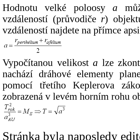
Hodnotu velké poloosy
a
může
vzdáleností (průvodiče
r
) objekt
vzdáleností najdete na přímce apsi
Vypočítanou velikost
a
lze zkont
nachází dráhové elementy plane
pomocí třetího Keplerova zák
zobrazená v levém horním rohu o
Stránka byla naposledy edi