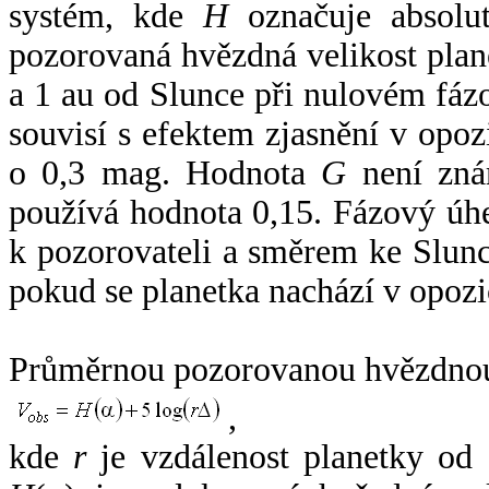
systém, kde
H
označuje absolut
pozorovaná hvězdná velikost plan
a 1 au od Slunce při nulovém fá
souvisí s efektem zjasnění v opoz
o 0,3 mag. Hodnota
G
není zná
používá hodnota 0,15. Fázový úh
k pozorovateli a směrem ke Slunc
pokud se planetka nachází v opozi
Průměrnou pozorovanou hvězdnou 
,
kde
r
je vzdálenost planetky od