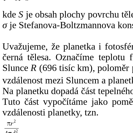
kde
S
je obsah plochy povrchu těl
σ
je Stefanova-Boltzmannova kons
Uvažujeme, že planetka i fotosfér
černá tělesa. Označíme teplotu 
Slunce
R
(696 tisíc km), poloměr
vzdálenost mezi Sluncem a plane
Na planetku dopadá část tepelnéh
Tuto část vypočítáme jako pomě
vzdálenosti planetky, tzn.