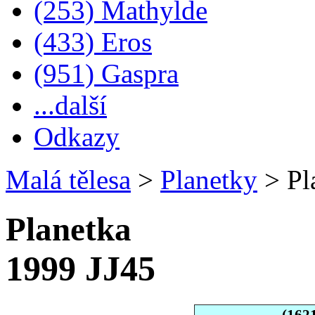
(253) Mathylde
(433) Eros
(951) Gaspra
...další
Odkazy
Malá tělesa
>
Planetky
>
Pl
Planetka
1999 JJ45
(162