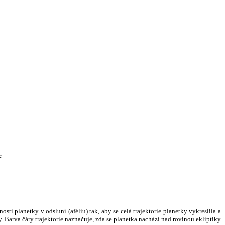
e
i planetky v odsluní (aféliu) tak, aby se celá trajektorie planetky vykreslila a
. Barva čáry trajektorie naznačuje, zda se planetka nachází nad rovinou ekliptiky