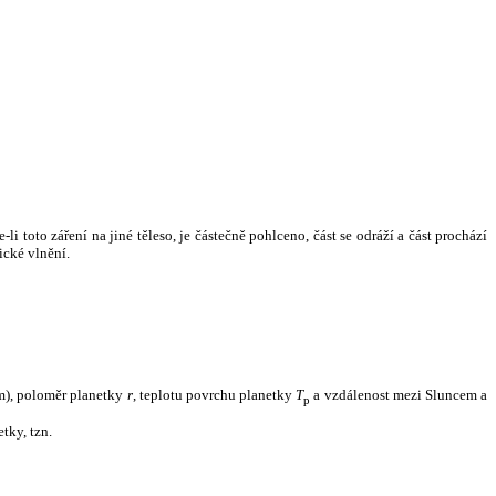
i toto záření na jiné těleso, je částečně pohlceno, část se odráží a část prochází
ické vlnění.
m), poloměr planetky
r
, teplotu povrchu planetky
T
a vzdálenost mezi Sluncem a
p
tky, tzn.