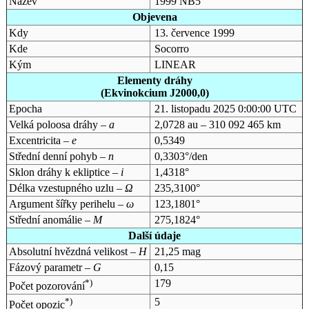
Název
1999 NB5
Objevena
Kdy
13. července 1999
Kde
Socorro
Kým
LINEAR
Elementy dráhy
(Ekvinokcium J2000,0)
Epocha
21. listopadu 2025 0:00:00 UTC
Velká poloosa dráhy –
a
2,0728 au – 310 092 465 km
Excentricita –
e
0,5349
Střední denní pohyb –
n
0,3303°/den
Sklon dráhy k ekliptice –
i
1,4318°
Délka vzestupného uzlu –
Ω
235,3100°
Argument šířky perihelu –
ω
123,1801°
Střední anomálie –
M
275,1824°
Další údaje
Absolutní hvězdná velikost –
H
21,25 mag
Fázový parametr –
G
0,15
*)
179
Počet pozorování
*)
5
Počet opozic