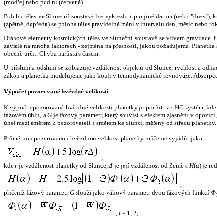
(modře) nebo pod ní (červeně).
Polohu těles ve Sluneční soustavě lze vykreslit i pro jiné datum (nebo "dnes")
(zpětně, dopředu) se poloha těles pravidelně mění v intervalu den, měsíc nebo ro
Dráhové elementy kosmických těles ve Sluneční soustavě se vlivem gravitace Jup
závislé na mnoha faktorech - zejména na přesnosti, jakou požadujeme. Planetka se
obecně určit. Chyba narůstá s časem.
U přísluní a odsluní se zobrazuje vzdálenost objektu od Slunce, rychlost a od
zákon a planetku modelujeme jako kouli v termodynamické rovnováze. Absorpce 
Výpočet pozorované hvězdné velikosti …
K výpočtu pozorované hvězdné velikosti planetky je použit tzv. HG-systém, kd
fázovém úhlu, a
G
je fázový parametr, který souvisí s efektem zjasnění v opozic
úhel mezi směrem k pozorovateli a směrem ke Slunci, měřený od středu planetky. 
Průměrnou pozorovanou hvězdnou velikost planetky můžeme vyjádřit jako
,
kde
r
je vzdálenost planetky od Slunce,
Δ
je její vzdálenost od Země a
H
(
α
) je r
,
přičemž fázový parametr
G
slouží jako váhový parametr dvou fázových funkcí
Φ
,
i
= 1, 2,