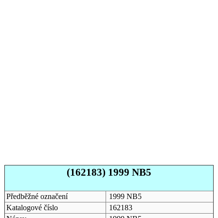
(162183) 1999 NB5
Předběžné označení
1999 NB5
Katalogové číslo
162183