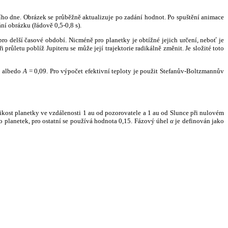
ního dne. Obrázek se průběžně aktualizuje po zadání hodnot. Po spuštění animace
ní obrázku (řádově 0,5-0,8 s).
ro delší časové období. Nicméně pro planetky je obtížné jejich určení, neboť je
růletu poblíž Jupiteru se může její trajektorie radikálně změnit. Je složité toto
o albedo
A
= 0,09. Pro výpočet efektivní teploty je použit Stefanův-Boltzmannův
kost planetky ve vzdálenosti 1 au od pozorovatele a 1 au od Slunce při nulovém
planetek, pro ostatní se používá hodnota 0,15. Fázový úhel
α
je definován jako