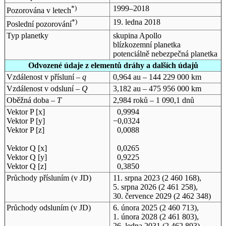
*)
1999–2018
Pozorována v letech
*)
19. ledna 2018
Poslední pozorování
Typ planetky
skupina Apollo
blízkozemní planetka
potenciálně nebezpečná planetka
Odvozené údaje z elementů dráhy a dalších údajů
Vzdálenost v přísluní –
q
0,964 au – 144 229 000 km
Vzdálenost v odsluní –
Q
3,182 au – 475 956 000 km
Oběžná doba –
T
2,984 roků – 1 090,1 dnů
Vektor P [x]
0,9994
Vektor P [y]
−0,0324
Vektor P [z]
0,0088
Vektor Q [x]
0,0265
Vektor Q [y]
0,9225
Vektor Q [z]
0,3850
Průchody přísluním (v
JD
)
11. srpna 2023
(2 460 168),
5. srpna 2026
(2 461 258),
30. července 2029
(2 462 348)
Průchody odsluním (v
JD
)
6. února 2025
(2 460 713),
1. února 2028
(2 461 803),
26. ledna 2031
(2 462 893)