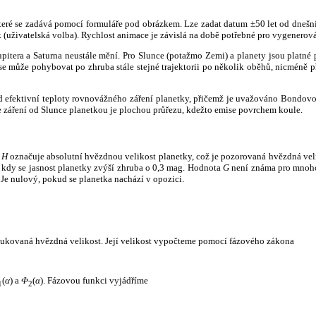
, které se zadává pomocí formuláře pod obrázkem. Lze zadat datum ±50 let od dneš
k (uživatelská volba). Rychlost animace je závislá na době potřebné pro vygenerová
itera a Saturna neustále mění. Pro Slunce (potažmo Zemi) a planety jsou platné p
 může pohybovat po zhruba stále stejné trajektorii po několik oběhů, nicméně při p
had efektivní teploty rovnovážného záření planetky, přičemž je uvažováno Bondov
záření od Slunce planetkou je plochou průřezu, kdežto emise povrchem koule.
e
H
označuje absolutní hvězdnou velikost planetky, což je pozorovaná hvězdná veli
i, kdy se jasnost planetky zvýší zhruba o 0,3 mag. Hodnota
G
není známa pro mnoho 
Je nulový, pokud se planetka nachází v opozici.
edukovaná hvězdná velikost. Její velikost vypočteme pomocí fázového zákona
(
α
) a
Φ
(
α
). Fázovou funkci vyjádříme
1
2