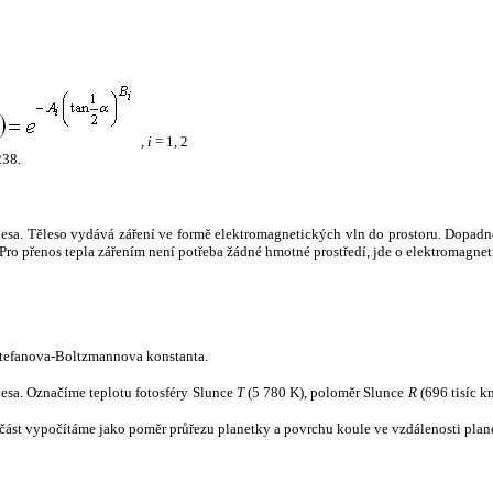
,
i
= 1, 2
238.
tělesa. Těleso vydává záření ve formě elektromagnetických vln do prostoru. Dopadne-l
u. Pro přenos tepla zářením není potřeba žádné hmotné prostředí, jde o elektromagnet
tefanova-Boltzmannova konstanta.
tělesa. Označíme teplotu fotosféry Slunce
T
(5 780 K), poloměr Slunce
R
(696 tisíc k
část vypočítáme jako poměr průřezu planetky a povrchu koule ve vzdálenosti plane