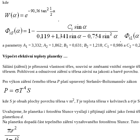
kde
,
,
a parametry
A
= 3,332;
A
= 1,862;
B
= 0,631;
B
= 1,218;
C
= 0,986 a
C
= 0,
1
2
1
2
1
2
Výpočet efektivní teploty planetky …
Sálání (záření) je přirozená vlastnost těles, souvisí se změnami vnitřní energie 
tělesem. Pohltivost a odrazivost záření u tělesa závisí na jakosti a barvě povrch
Pro výkon záření černého tělesa
P
platí upravený Stefanův-Boltzmannův zákon
2
kde
S
je obsah plochy povrchu tělesa v m
,
T
je teplota tělesa v kelvinech a
σ
je S
Uvažujeme, že planetka i fotosféra Slunce vysílají i přijímají záření jako černá 
planetkou
d
.
Na planetku dopadá část tepelného záření vyzařovaného fotosférou Slunce. Tuto 