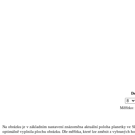
D
Měřítko
Na obrázku je v základním nastavení znázorněna aktuální poloha planetky ve Slun
optimálně vyplnila plochu obrázku. Dle měřítka, které lze změnit z vybraných hod