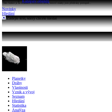
Katalogy objektů
Tato funkce je na stránkách Astronomia nová, testové otázky jsou přidávány postupně...
Novinky
Hledání
Zadejte text, který chcete hledat
Planetky
Dráhy
Vlastnosti
Vznik a vývoj
Seznam
Hledání
Statistika
Analýza