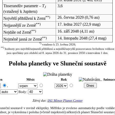
Tisserandův parametr –
T
3,6
J
(vztažený k Jupiteru)
**)
26. června 2029
(0,76 au)
Největší přiblížení k Zemi
**)
17. ledna 2027
(22,9 mag)
Nejjasnější ze Země
**)
16. září 2048
(4,11 au)
Nejdále od Země
**)
14. listopadu 2048
(27,4 mag)
Nejméně jasná ze Země
*)
vztaženo k 25. května 2026;
**)
hodnoty pro největší/nejmenší přiblížení a nejnižší/nejvyšší pozorovanou hvězdnou velikost
jsou spočítány pro období od 8. srpna 2026 do 31. prosince 2050 s intervalem 1 den.
Poloha planetky ve Sluneční soustavě
en
Měsíc
Rok
Animac
.
:
Body
:
Zdroj dat:
IAU Minor Planet Center
eční soustavě v rovině ekliptiky. Měřítko je zvoleno automaticky podle vzdálenost
not, je vykreslena i poloha (včetně trajektorií) některých planet Sluneční soustavy