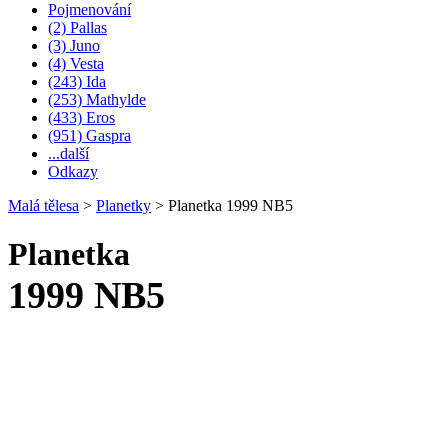
Pojmenování
(2) Pallas
(3) Juno
(4) Vesta
(243) Ida
(253) Mathylde
(433) Eros
(951) Gaspra
...další
Odkazy
Malá tělesa
>
Planetky
>
Planetka 1999 NB5
Planetka
1999 NB5