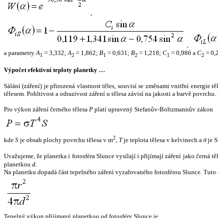
,
,
a parametry
A
= 3,332;
A
= 1,862;
B
= 0,631;
B
= 1,218;
C
= 0,986 a
C
= 0,
1
2
1
2
1
2
Výpočet efektivní teploty planetky …
Sálání (záření) je přirozená vlastnost těles, souvisí se změnami vnitřní energie 
tělesem. Pohltivost a odrazivost záření u tělesa závisí na jakosti a barvě povrch
Pro výkon záření černého tělesa
P
platí upravený Stefanův-Boltzmannův zákon
2
kde
S
je obsah plochy povrchu tělesa v m
,
T
je teplota tělesa v kelvinech a
σ
je S
Uvažujeme, že planetka i fotosféra Slunce vysílají i přijímají záření jako černá 
planetkou
d
.
Na planetku dopadá část tepelného záření vyzařovaného fotosférou Slunce. Tuto 
Tepelný výkon přijímaný planetkou od fotosféry Slunce je