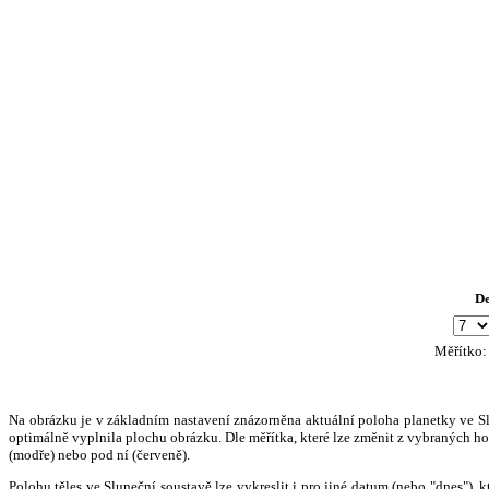
D
Měřítko
Na obrázku je v základním nastavení znázorněna aktuální poloha planetky ve Slun
optimálně vyplnila plochu obrázku. Dle měřítka, které lze změnit z vybraných hod
(modře) nebo pod ní (červeně).
Polohu těles ve Sluneční soustavě lze vykreslit i pro jiné datum (nebo "dnes")