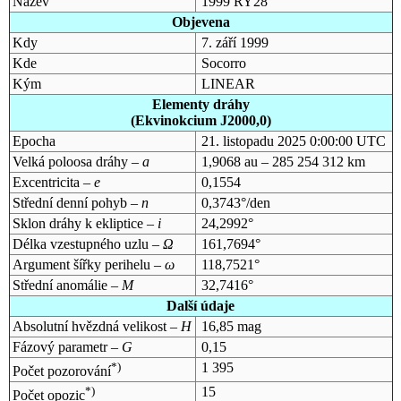
Název
1999 RY28
Objevena
Kdy
7. září 1999
Kde
Socorro
Kým
LINEAR
Elementy dráhy
(Ekvinokcium J2000,0)
Epocha
21. listopadu 2025 0:00:00 UTC
Velká poloosa dráhy –
a
1,9068 au – 285 254 312 km
Excentricita –
e
0,1554
Střední denní pohyb –
n
0,3743°/den
Sklon dráhy k ekliptice –
i
24,2992°
Délka vzestupného uzlu –
Ω
161,7694°
Argument šířky perihelu –
ω
118,7521°
Střední anomálie –
M
32,7416°
Další údaje
Absolutní hvězdná velikost –
H
16,85 mag
Fázový parametr –
G
0,15
*)
1 395
Počet pozorování
*)
15
Počet opozic