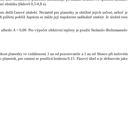
ní obrázku (řádově 0,5-0,8 s).
ro delší časové období. Nicméně pro planetky je obtížné jejich určení, neboť je
růletu poblíž Jupiteru se může její trajektorie radikálně změnit. Je složité toto
o albedo
A
= 0,09. Pro výpočet efektivní teploty je použit Stefanův-Boltzmannův
kost planetky ve vzdálenosti 1 au od pozorovatele a 1 au od Slunce při nulovém
planetek, pro ostatní se používá hodnota 0,15. Fázový úhel
α
je definován jako