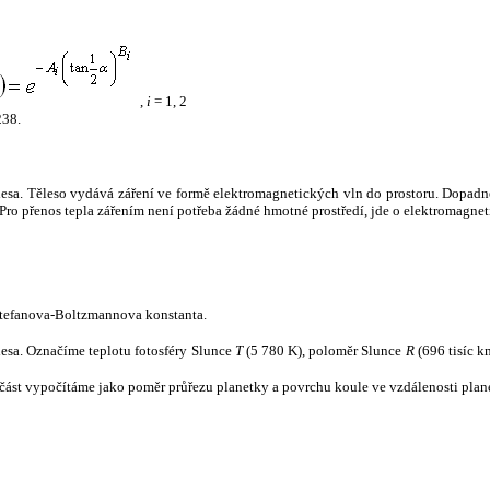
,
i
= 1, 2
238.
tělesa. Těleso vydává záření ve formě elektromagnetických vln do prostoru. Dopadne-l
u. Pro přenos tepla zářením není potřeba žádné hmotné prostředí, jde o elektromagnet
tefanova-Boltzmannova konstanta.
tělesa. Označíme teplotu fotosféry Slunce
T
(5 780 K), poloměr Slunce
R
(696 tisíc k
část vypočítáme jako poměr průřezu planetky a povrchu koule ve vzdálenosti plane