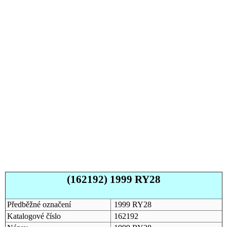
(162192) 1999 RY28
Předběžné označení
1999 RY28
Katalogové číslo
162192