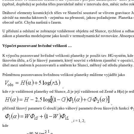
(zpětně, dopředu) se poloha těles pravidelně mění v intervalu den, měsíc nebo ro
Dráhové elementy kosmických těles ve Sluneční soustavě se vlivem gravitace Jup
závislé na mnoha faktorech - zejména na přesnosti, jakou požadujeme. Planetka se
obecně určit. Chyba narůstá s časem.
U přísluní a odsluní se zobrazuje vzdálenost objektu od Slunce, rychlost a od
zákon a planetku modelujeme jako kouli v termodynamické rovnováze. Absorpce 
Výpočet pozorované hvězdné velikosti …
K výpočtu pozorované hvězdné velikosti planetky je použit tzv. HG-systém, kd
fázovém úhlu, a
G
je fázový parametr, který souvisí s efektem zjasnění v opozic
úhel mezi směrem k pozorovateli a směrem ke Slunci, měřený od středu planetky. 
Průměrnou pozorovanou hvězdnou velikost planetky můžeme vyjádřit jako
,
kde
r
je vzdálenost planetky od Slunce,
Δ
je její vzdálenost od Země a
H
(
α
) je r
,
přičemž fázový parametr
G
slouží jako váhový parametr dvou fázových funkcí
Φ
,
i
= 1, 2,
kde