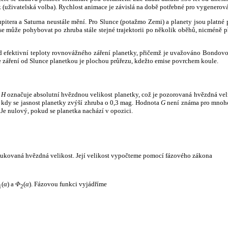
k (uživatelská volba). Rychlost animace je závislá na době potřebné pro vygenerová
itera a Saturna neustále mění. Pro Slunce (potažmo Zemi) a planety jsou platné p
 může pohybovat po zhruba stále stejné trajektorii po několik oběhů, nicméně při p
had efektivní teploty rovnovážného záření planetky, přičemž je uvažováno Bondov
záření od Slunce planetkou je plochou průřezu, kdežto emise povrchem koule.
e
H
označuje absolutní hvězdnou velikost planetky, což je pozorovaná hvězdná veli
i, kdy se jasnost planetky zvýší zhruba o 0,3 mag. Hodnota
G
není známa pro mnoho 
Je nulový, pokud se planetka nachází v opozici.
edukovaná hvězdná velikost. Její velikost vypočteme pomocí fázového zákona
(
α
) a
Φ
(
α
). Fázovou funkci vyjádříme
1
2