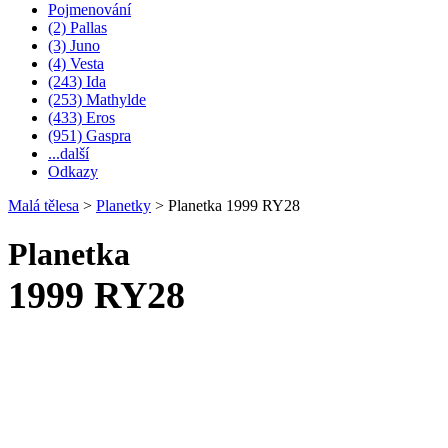
Pojmenování
(2) Pallas
(3) Juno
(4) Vesta
(243) Ida
(253) Mathylde
(433) Eros
(951) Gaspra
...další
Odkazy
Malá tělesa
>
Planetky
>
Planetka 1999 RY28
Planetka
1999 RY28