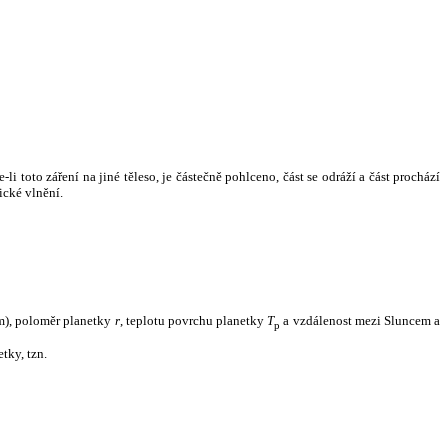
i toto záření na jiné těleso, je částečně pohlceno, část se odráží a část prochází
ické vlnění.
m), poloměr planetky
r
, teplotu povrchu planetky
T
a vzdálenost mezi Sluncem a
p
tky, tzn.