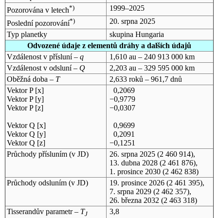
*)
1999–2025
Pozorována v letech
*)
20. srpna 2025
Poslední pozorování
Typ planetky
skupina Hungaria
Odvozené údaje z elementů dráhy a dalších údajů
Vzdálenost v přísluní –
q
1,610 au – 240 913 000 km
Vzdálenost v odsluní –
Q
2,203 au – 329 595 000 km
Oběžná doba –
T
2,633 roků – 961,7 dnů
Vektor P [x]
0,2069
Vektor P [y]
−0,9779
Vektor P [z]
−0,0307
Vektor Q [x]
0,9699
Vektor Q [y]
0,2091
Vektor Q [z]
−0,1251
Průchody přísluním (v
JD
)
26. srpna 2025
(2 460 914),
13. dubna 2028
(2 461 876),
1. prosince 2030
(2 462 838)
Průchody odsluním (v
JD
)
19. prosince 2026
(2 461 395),
7. srpna 2029
(2 462 357),
26. března 2032
(2 463 318)
Tisserandův parametr –
T
3,8
J