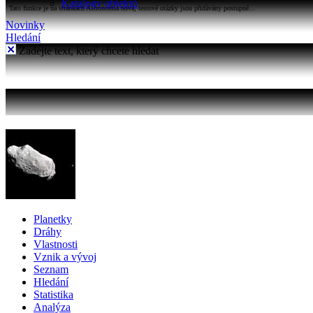
Katalogy objektů
Tato funkce je na stránkách Astronomia nová, testové otázky jsou přidávány postupně...
Novinky
Hledání
Zadejte text, který chcete hledat
Planetky
Dráhy
Vlastnosti
Vznik a vývoj
Seznam
Hledání
Statistika
Analýza