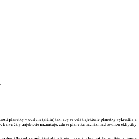
e
i planetky v odsluní (aféliu) tak, aby se celá trajektorie planetky vykreslila a
. Barva čáry trajektorie naznačuje, zda se planetka nachází nad rovinou ekliptiky
ního dne. Obrázek se průběžně aktualizuje po zadání hodnot. Po spuštění animace