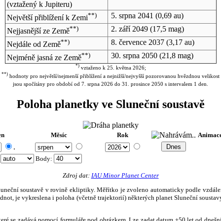
(vztažený k Jupiteru)
**)
5. srpna 2041
(0,69 au)
Největší přiblížení k Zemi
**)
2. září 2049
(17,5 mag)
Nejjasnější ze Země
**)
8. července 2037
(3,17 au)
Nejdále od Země
**)
30. srpna 2050
(21,8 mag)
Nejméně jasná ze Země
*)
vztaženo k 25. května 2026;
**)
hodnoty pro největší/nejmenší přiblížení a nejnižší/nejvyšší pozorovanou hvězdnou velikost
jsou spočítány pro období od 7. srpna 2026 do 31. prosince 2050 s intervalem 1 den.
Poloha planetky ve Sluneční soustavě
en
Měsíc
Rok
Animac
.
:
Body
:
Zdroj dat:
IAU Minor Planet Center
eční soustavě v rovině ekliptiky. Měřítko je zvoleno automaticky podle vzdálenost
not, je vykreslena i poloha (včetně trajektorií) některých planet Sluneční soustavy
, které se zadává pomocí formuláře pod obrázkem. Lze zadat datum ±50 let od dneš