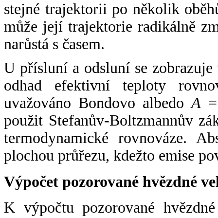
stejné trajektorii po několik oběh
může její trajektorie radikálně zm
narůstá s časem.
U přísluní a odsluní se zobrazuje
odhad efektivní teploty rovno
uvažováno Bondovo albedo
A
= 
použit Stefanův-Boltzmannův zák
termodynamické rovnováze. Abs
plochou průřezu, kdežto emise po
Výpočet pozorované hvězdné ve
K výpočtu pozorované hvězdné v