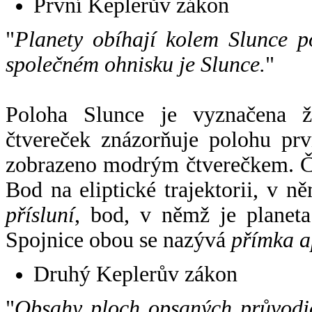
První Keplerův zákon
"
Planety obíhají kolem Slunce p
společném ohnisku je Slunce.
"
Poloha Slunce je vyznačena 
čtvereček znázorňuje polohu pr
zobrazeno modrým čtverečkem. Če
Bod na eliptické trajektorii, v n
přísluní
, bod, v němž je planet
Spojnice obou se nazývá
přímka a
Druhý Keplerův zákon
"
Obsahy ploch opsaných průvodič