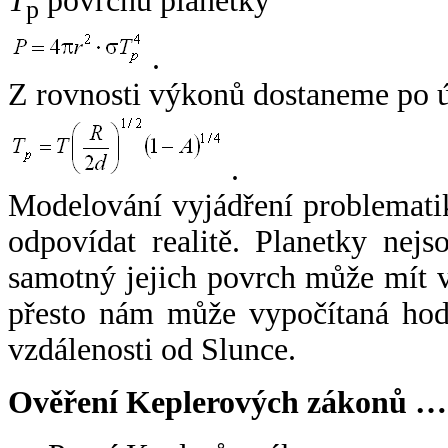
T
povrchu planetky
p
.
Z rovnosti výkonů dostaneme po 
.
Modelování vyjádření problemati
odpovídat realitě. Planetky nejso
samotný jejich povrch může mít v
přesto nám může vypočítaná hodn
vzdálenosti od Slunce.
Ověření Keplerových zákonů …