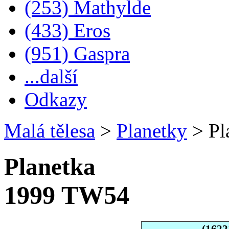
(253) Mathylde
(433) Eros
(951) Gaspra
...další
Odkazy
Malá tělesa
>
Planetky
>
Pl
Planetka
1999 TW54
(1622