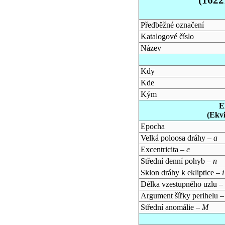
Předběžné označení
Katalogové číslo
Název
Kdy
Kde
Kým
E
(Ekv
Epocha
Velká poloosa dráhy –
a
Excentricita –
e
Střední denní pohyb –
n
Sklon dráhy k ekliptice –
i
Délka vzestupného uzlu –
Argument šířky perihelu 
Střední anomálie –
M