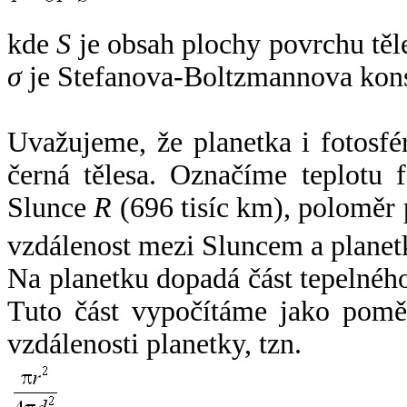
kde
S
je obsah plochy povrchu těl
σ
je Stefanova-Boltzmannova kons
Uvažujeme, že planetka i fotosfér
černá tělesa. Označíme teplotu 
Slunce
R
(696 tisíc km), poloměr
vzdálenost mezi Sluncem a plane
Na planetku dopadá část tepelnéh
Tuto část vypočítáme jako pomě
vzdálenosti planetky, tzn.