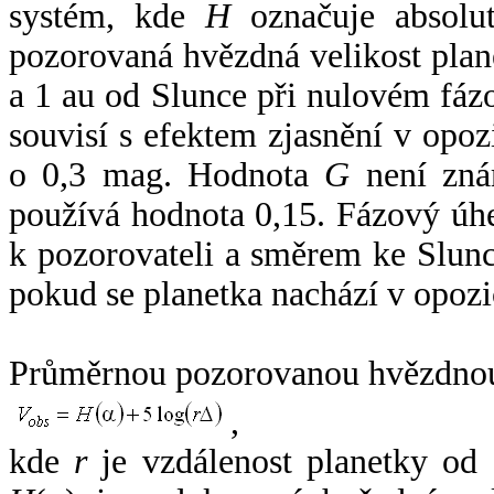
systém, kde
H
označuje absolut
pozorovaná hvězdná velikost plan
a 1 au od Slunce při nulovém fá
souvisí s efektem zjasnění v opoz
o 0,3 mag. Hodnota
G
není zná
používá hodnota 0,15. Fázový úh
k pozorovateli a směrem ke Slunc
pokud se planetka nachází v opozi
Průměrnou pozorovanou hvězdnou 
,
kde
r
je vzdálenost planetky od