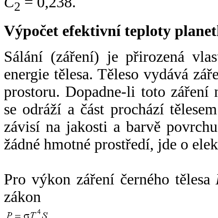
C
= 0,238.
2
Výpočet efektivní teploty plan
Sálání (záření) je přirozená vla
energie tělesa. Těleso vydává zá
prostoru. Dopadne-li toto záření n
se odráží a část prochází tělesem
závisí na jakosti a barvě povrch
žádné hmotné prostředí, jde o ele
Pro výkon záření černého tělesa
zákon