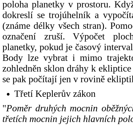
poloha planetky v prostoru. Kdy
dokreslí se trojúhelník a vypoč
(známe délky všech stran). Pomo
označení zruší. Výpočet ploch
planetky, pokud je časový interval
Body lze vybrat i mimo trajekto
zohledněn sklon dráhy k ekliptice
se pak počítají jen v rovině eklipti
Třetí Keplerův zákon
"
Poměr druhých mocnin oběžných
třetích mocnin jejich hlavních pol