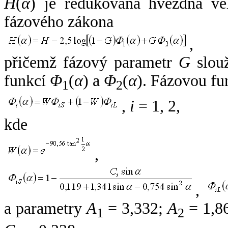
H
(
α
) je redukovaná hvězdná vel
fázového zákona
,
přičemž fázový parametr
G
slouž
funkcí
Φ
(
α
) a
Φ
(
α
). Fázovou fu
1
2
,
i
= 1, 2,
kde
,
,
a parametry
A
= 3,332;
A
= 1,8
1
2