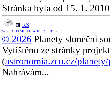
Stránka byla od 15. 1. 201
RS
W3C
XHTML 1.0
W3C
CSS
RSS
© 2026
Planety sluneční so
Vytištěno ze stránky projek
(
astronomia.zcu.cz/planety
Nahrávám...