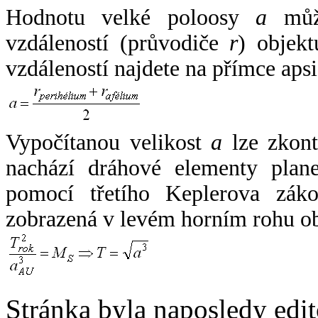
Hodnotu velké poloosy
a
může
vzdáleností (průvodiče
r
) objekt
vzdáleností najdete na přímce apsi
Vypočítanou velikost
a
lze zkont
nachází dráhové elementy plane
pomocí třetího Keplerova zák
zobrazená v levém horním rohu o
Stránka byla naposledy edi