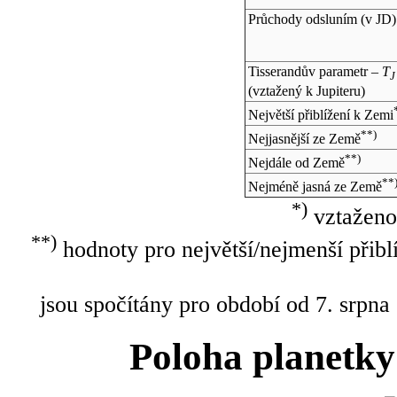
Průchody odsluním (v
JD
)
Tisserandův parametr –
T
J
(vztažený k Jupiteru)
Největší přiblížení k Zemi
**)
Nejjasnější ze Země
**)
Nejdále od Země
**
Nejméně jasná ze Země
*)
vztaženo
**)
hodnoty pro největší/nejmenší přibl
jsou spočítány pro období od 7. srpna
Poloha planetky