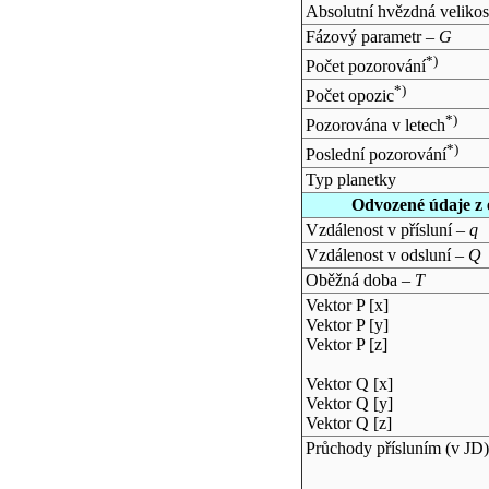
Absolutní hvězdná velikos
Fázový parametr –
G
*)
Počet pozorování
*)
Počet opozic
*)
Pozorována v letech
*)
Poslední pozorování
Typ planetky
Odvozené údaje z 
Vzdálenost v přísluní –
q
Vzdálenost v odsluní –
Q
Oběžná doba –
T
Vektor P [x]
Vektor P [y]
Vektor P [z]
Vektor Q [x]
Vektor Q [y]
Vektor Q [z]
Průchody přísluním (v
JD
)