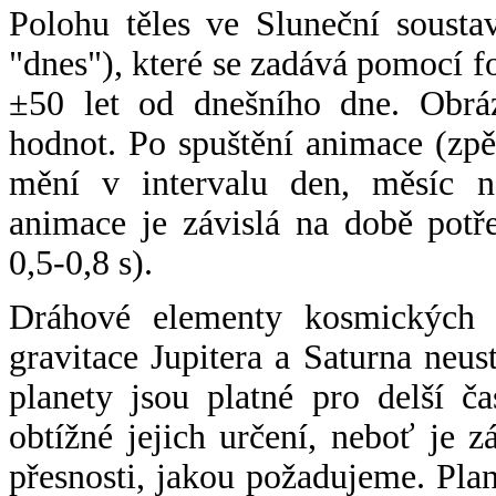
Polohu těles ve Sluneční sousta
"dnes"), které se zadává pomocí 
±50 let od dnešního dne. Obráz
hodnot. Po spuštění animace (zpě
mění v intervalu den, měsíc ne
animace je závislá na době potř
0,5-0,8 s).
Dráhové elementy kosmických t
gravitace Jupitera a Saturna neu
planety jsou platné pro delší č
obtížné jejich určení, neboť je 
přesnosti, jakou požadujeme. Pla