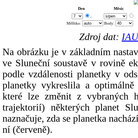
Den
Měsíc
.
Měřítko:
Body
:
Zdroj dat:
IAU
Na obrázku je v základním nastav
ve Sluneční soustavě v rovině ek
podle vzdálenosti planetky v odsl
planetky vykreslila a optimálně
které lze změnit z vybraných h
trajektorií) některých planet Sl
naznačuje, zda se planetka nacház
ní (červeně).