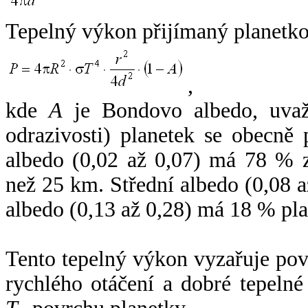
Tepelný výkon přijímaný planetko
,
kde
A
je Bondovo albedo, uvaž
odrazivosti) planetek se obecně
albedo (0,02 až 0,07) má 78 % z
než 25 km. Střední albedo (0,08 
albedo (0,13 až 0,28) má 18 % pla
Tento tepelný výkon vyzařuje po
rychlého otáčení a dobré tepelné