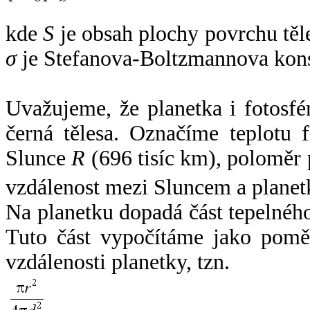
kde
S
je obsah plochy povrchu těl
σ
je Stefanova-Boltzmannova kons
Uvažujeme, že planetka i fotosfér
černá tělesa. Označíme teplotu 
Slunce
R
(696 tisíc km), poloměr
vzdálenost mezi Sluncem a plane
Na planetku dopadá část tepelnéh
Tuto část vypočítáme jako pomě
vzdálenosti planetky, tzn.