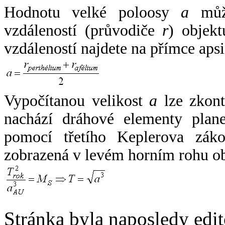
Hodnotu velké poloosy
a
může
vzdáleností (průvodiče
r
) objekt
vzdáleností najdete na přímce apsi
Vypočítanou velikost
a
lze zkont
nachází dráhové elementy plane
pomocí třetího Keplerova zák
zobrazená v levém horním rohu o
Stránka byla naposledy edi