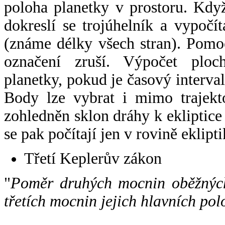
poloha planetky v prostoru. Kdy
dokreslí se trojúhelník a vypoč
(známe délky všech stran). Pomo
označení zruší. Výpočet ploch
planetky, pokud je časový interval
Body lze vybrat i mimo trajekto
zohledněn sklon dráhy k ekliptice
se pak počítají jen v rovině eklipti
Třetí Keplerův zákon
"
Poměr druhých mocnin oběžných
třetích mocnin jejich hlavních pol