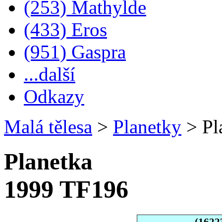
(253) Mathylde
(433) Eros
(951) Gaspra
...další
Odkazy
Malá tělesa
>
Planetky
>
Pl
Planetka
1999 TF196
(1622