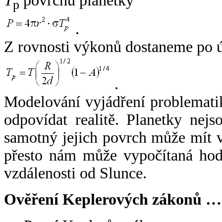
T
povrchu planetky
p
.
Z rovnosti výkonů dostaneme po 
.
Modelování vyjádření problemati
odpovídat realitě. Planetky nejso
samotný jejich povrch může mít v
přesto nám může vypočítaná hodn
vzdálenosti od Slunce.
Ověření Keplerových zákonů …