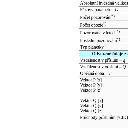
Absolutní hvězdná velikos
Fázový parametr –
G
*)
Počet pozorování
*)
Počet opozic
*)
Pozorována v letech
*)
Poslední pozorování
Typ planetky
Odvozené údaje z 
Vzdálenost v přísluní –
q
Vzdálenost v odsluní –
Q
Oběžná doba –
T
Vektor P [x]
Vektor P [y]
Vektor P [z]
Vektor Q [x]
Vektor Q [y]
Vektor Q [z]
Průchody přísluním (v
JD
)