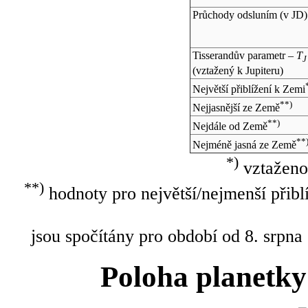
Průchody odsluním (v
JD
)
Tisserandův parametr –
T
J
(vztažený k Jupiteru)
Největší přiblížení k Zemi
**)
Nejjasnější ze Země
**)
Nejdále od Země
**
Nejméně jasná ze Země
*)
vztaženo
**)
hodnoty pro největší/nejmenší přibl
jsou spočítány pro období od 8. srpna
Poloha planetky