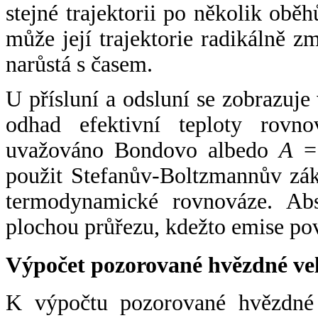
stejné trajektorii po několik oběh
může její trajektorie radikálně zm
narůstá s časem.
U přísluní a odsluní se zobrazuje
odhad efektivní teploty rovno
uvažováno Bondovo albedo
A
= 
použit Stefanův-Boltzmannův zák
termodynamické rovnováze. Abs
plochou průřezu, kdežto emise po
Výpočet pozorované hvězdné ve
K výpočtu pozorované hvězdné v