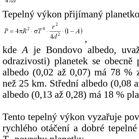
Tepelný výkon přijímaný planetko
,
kde
A
je Bondovo albedo, uvaž
odrazivosti) planetek se obecně
albedo (0,02 až 0,07) má 78 % z
než 25 km. Střední albedo (0,08 
albedo (0,13 až 0,28) má 18 % pla
Tento tepelný výkon vyzařuje po
rychlého otáčení a dobré tepelné