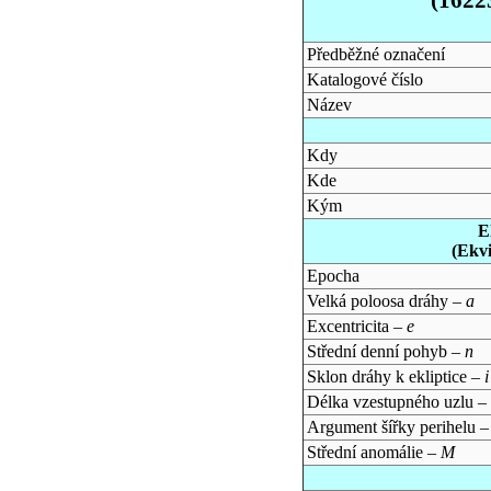
Předběžné označení
Katalogové číslo
Název
Kdy
Kde
Kým
E
(Ekv
Epocha
Velká poloosa dráhy –
a
Excentricita –
e
Střední denní pohyb –
n
Sklon dráhy k ekliptice –
i
Délka vzestupného uzlu –
Argument šířky perihelu 
Střední anomálie –
M