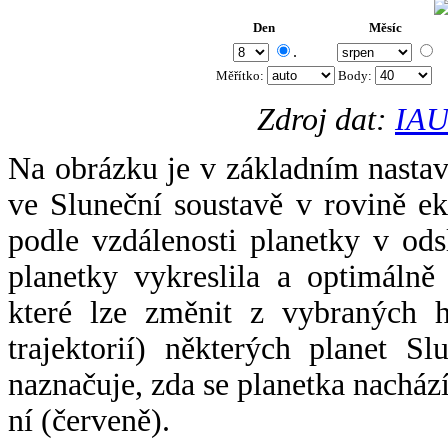
Den
Měsíc
.
Měřítko:
Body
:
Zdroj dat:
IAU
Na obrázku je v základním nastav
ve Sluneční soustavě v rovině ek
podle vzdálenosti planetky v odsl
planetky vykreslila a optimálně
které lze změnit z vybraných h
trajektorií) některých planet Sl
naznačuje, zda se planetka nacház
ní (červeně).