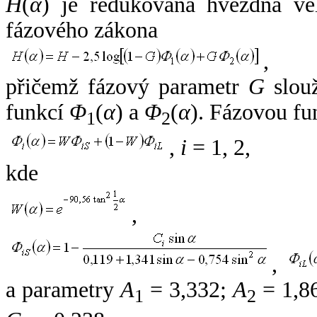
H
(
α
) je redukovaná hvězdná vel
fázového zákona
,
přičemž fázový parametr
G
slouž
funkcí
Φ
(
α
) a
Φ
(
α
). Fázovou fu
1
2
,
i
= 1, 2,
kde
,
,
a parametry
A
= 3,332;
A
= 1,8
1
2