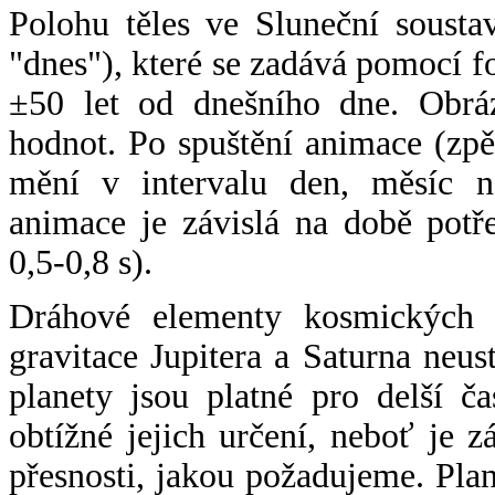
Polohu těles ve Sluneční sousta
"dnes"), které se zadává pomocí 
±50 let od dnešního dne. Obráz
hodnot. Po spuštění animace (zpě
mění v intervalu den, měsíc ne
animace je závislá na době potř
0,5-0,8 s).
Dráhové elementy kosmických t
gravitace Jupitera a Saturna neu
planety jsou platné pro delší č
obtížné jejich určení, neboť je 
přesnosti, jakou požadujeme. Pla