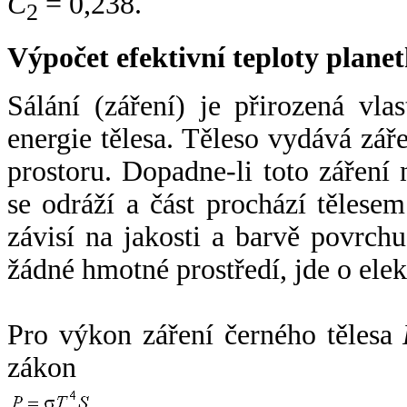
C
= 0,238.
2
Výpočet efektivní teploty plan
Sálání (záření) je přirozená vla
energie tělesa. Těleso vydává zá
prostoru. Dopadne-li toto záření n
se odráží a část prochází tělesem
závisí na jakosti a barvě povrch
žádné hmotné prostředí, jde o ele
Pro výkon záření černého tělesa
zákon