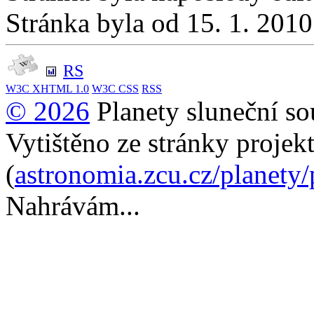
Stránka byla od 15. 1. 201
RS
W3C
XHTML 1.0
W3C
CSS
RSS
© 2026
Planety sluneční so
Vytištěno ze stránky projek
(
astronomia.zcu.cz/planety
Nahrávám...