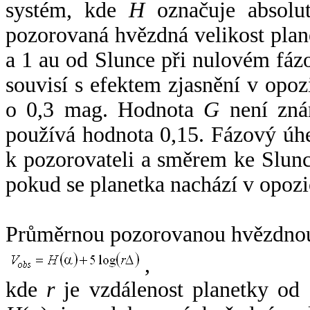
systém, kde
H
označuje absolut
pozorovaná hvězdná velikost plan
a 1 au od Slunce při nulovém fá
souvisí s efektem zjasnění v opoz
o 0,3 mag. Hodnota
G
není zná
používá hodnota 0,15. Fázový úh
k pozorovateli a směrem ke Slunc
pokud se planetka nachází v opozi
Průměrnou pozorovanou hvězdnou 
,
kde
r
je vzdálenost planetky od