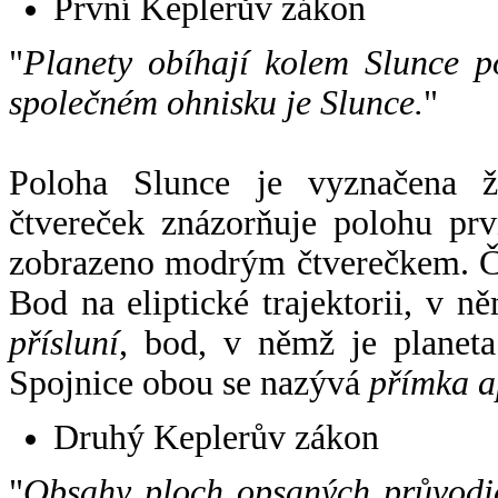
První Keplerův zákon
"
Planety obíhají kolem Slunce p
společném ohnisku je Slunce.
"
Poloha Slunce je vyznačena 
čtvereček znázorňuje polohu pr
zobrazeno modrým čtverečkem. Če
Bod na eliptické trajektorii, v n
přísluní
, bod, v němž je planet
Spojnice obou se nazývá
přímka a
Druhý Keplerův zákon
"
Obsahy ploch opsaných průvodič