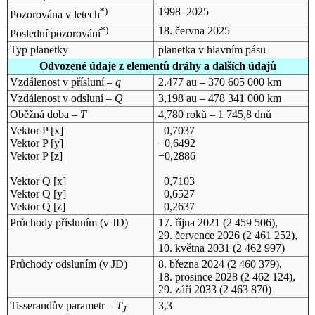
*)
1998–2025
Pozorována v letech
*)
18. června 2025
Poslední pozorování
Typ planetky
planetka v hlavním pásu
Odvozené údaje z elementů dráhy a dalších údajů
Vzdálenost v přísluní –
q
2,477 au – 370 605 000 km
Vzdálenost v odsluní –
Q
3,198 au – 478 341 000 km
Oběžná doba –
T
4,780 roků – 1 745,8 dnů
Vektor P [x]
0,7037
Vektor P [y]
−0,6492
Vektor P [z]
−0,2886
Vektor Q [x]
0,7103
Vektor Q [y]
0,6527
Vektor Q [z]
0,2637
Průchody přísluním (v
JD
)
17. října 2021
(2 459 506),
29. července 2026
(2 461 252),
10. května 2031
(2 462 997)
Průchody odsluním (v
JD
)
8. března 2024
(2 460 379),
18. prosince 2028
(2 462 124),
29. září 2033
(2 463 870)
Tisserandův parametr –
T
3,3
J