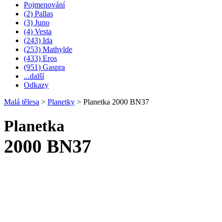
Pojmenování
(2) Pallas
(3) Juno
(4) Vesta
(243) Ida
(253) Mathylde
(433) Eros
(951) Gaspra
...další
Odkazy
Malá tělesa
>
Planetky
>
Planetka 2000 BN37
Planetka
2000 BN37