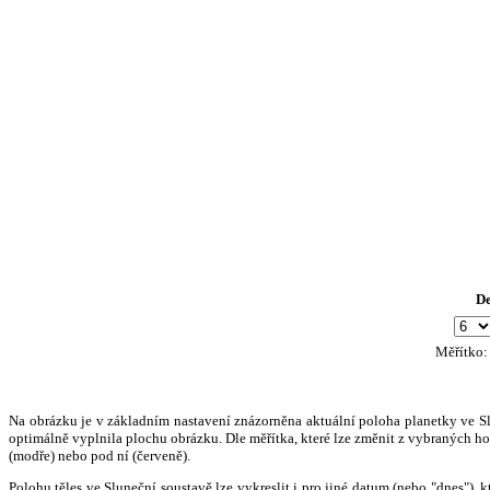
D
Měřítko
Na obrázku je v základním nastavení znázorněna aktuální poloha planetky ve Slun
optimálně vyplnila plochu obrázku. Dle měřítka, které lze změnit z vybraných hod
(modře) nebo pod ní (červeně).
Polohu těles ve Sluneční soustavě lze vykreslit i pro jiné datum (nebo "dnes")