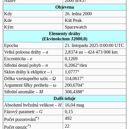
Název
2000 BN37
Objevena
Kdy
26. ledna 2000
Kde
Kitt Peak
Kým
Spacewatch
Elementy dráhy
(Ekvinokcium J2000,0)
Epocha
21. listopadu 2025 0:00:00 UTC
Velká poloosa dráhy –
a
2,8374 au – 424 473 008 km
Excentricita –
e
0,1269
Střední denní pohyb –
n
0,2062°/den
Sklon dráhy k ekliptice –
i
1,0777°
Délka vzestupného uzlu –
Ω
114,0617°
Argument šířky perihelu –
ω
200,6704°
Střední anomálie –
M
308,4388°
Další údaje
Absolutní hvězdná velikost –
H
16,04 mag
Fázový parametr –
G
0,15
*)
492
Počet pozorování
*)
22
Počet opozic