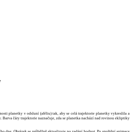
e
i planetky v odsluní (aféliu) tak, aby se celá trajektorie planetky vykreslila a
. Barva čáry trajektorie naznačuje, zda se planetka nachází nad rovinou ekliptiky
ního dne. Obrázek se průběžně aktualizuje po zadání hodnot. Po spuštění animace