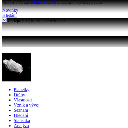
Katalogy objektů
Tato funkce je na stránkách Astronomia nová, testové otázky jsou přidávány postupně...
Novinky
Hledání
Zadejte text, který chcete hledat
Planetky
Dráhy
Vlastnosti
Vznik a vývoj
Seznam
Hledání
Statistika
Analýza