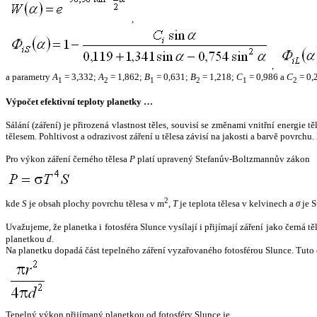
,
,
a parametry
A
= 3,332;
A
= 1,862;
B
= 0,631;
B
= 1,218;
C
= 0,986 a
C
= 0,
1
2
1
2
1
2
Výpočet efektivní teploty planetky …
Sálání (záření) je přirozená vlastnost těles, souvisí se změnami vnitřní energie 
tělesem. Pohltivost a odrazivost záření u tělesa závisí na jakosti a barvě povrch
Pro výkon záření černého tělesa
P
platí upravený Stefanův-Boltzmannův zákon
2
kde
S
je obsah plochy povrchu tělesa v m
,
T
je teplota tělesa v kelvinech a
σ
je S
Uvažujeme, že planetka i fotosféra Slunce vysílají i přijímají záření jako černá 
planetkou
d
.
Na planetku dopadá část tepelného záření vyzařovaného fotosférou Slunce. Tuto 
Tepelný výkon přijímaný planetkou od fotosféry Slunce je