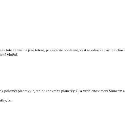
i toto záření na jiné těleso, je částečně pohlceno, část se odráží a část prochází
ické vlnění.
m), poloměr planetky
r
, teplotu povrchu planetky
T
a vzdálenost mezi Sluncem a
p
tky, tzn.