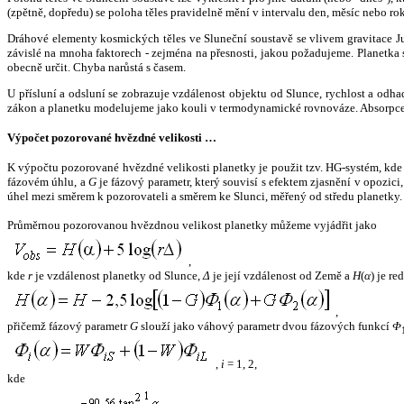
(zpětně, dopředu) se poloha těles pravidelně mění v intervalu den, měsíc nebo ro
Dráhové elementy kosmických těles ve Sluneční soustavě se vlivem gravitace Jup
závislé na mnoha faktorech - zejména na přesnosti, jakou požadujeme. Planetka se
obecně určit. Chyba narůstá s časem.
U přísluní a odsluní se zobrazuje vzdálenost objektu od Slunce, rychlost a od
zákon a planetku modelujeme jako kouli v termodynamické rovnováze. Absorpce 
Výpočet pozorované hvězdné velikosti …
K výpočtu pozorované hvězdné velikosti planetky je použit tzv. HG-systém, kd
fázovém úhlu, a
G
je fázový parametr, který souvisí s efektem zjasnění v opozic
úhel mezi směrem k pozorovateli a směrem ke Slunci, měřený od středu planetky. 
Průměrnou pozorovanou hvězdnou velikost planetky můžeme vyjádřit jako
,
kde
r
je vzdálenost planetky od Slunce,
Δ
je její vzdálenost od Země a
H
(
α
) je r
,
přičemž fázový parametr
G
slouží jako váhový parametr dvou fázových funkcí
Φ
,
i
= 1, 2,
kde