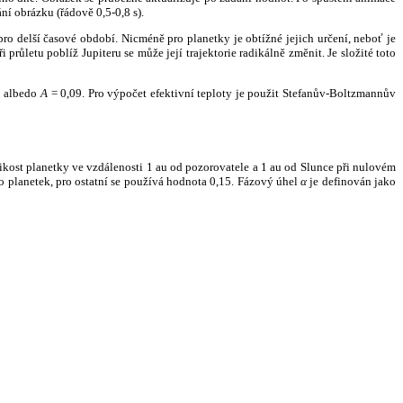
ní obrázku (řádově 0,5-0,8 s).
ro delší časové období. Nicméně pro planetky je obtížné jejich určení, neboť je
růletu poblíž Jupiteru se může její trajektorie radikálně změnit. Je složité toto
o albedo
A
= 0,09. Pro výpočet efektivní teploty je použit Stefanův-Boltzmannův
kost planetky ve vzdálenosti 1 au od pozorovatele a 1 au od Slunce při nulovém
planetek, pro ostatní se používá hodnota 0,15. Fázový úhel
α
je definován jako