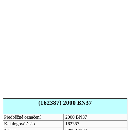
(162387) 2000 BN37
Předběžné označení
2000 BN37
Katalogové číslo
162387