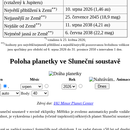
(vztažený k Jupiteru)
**)
10. srpna 2026
(1,46 au)
Největší přiblížení k Zemi
**)
25. července 2045
(18,9 mag)
Nejjasnější ze Země
**)
11. srpna 2038
(4,21 au)
Nejdále od Země
**)
6. června 2038
(22,2 mag)
Nejméně jasná ze Země
*)
vztaženo k 25. května 2026;
**)
hodnoty pro největší/nejmenší přiblížení a nejnižší/nejvyšší pozorovanou hvězdnou velikost
jsou spočítány pro období od 6. srpna 2026 do 31. prosince 2050 s intervalem 1 den.
Poloha planetky ve Sluneční soustavě
en
Měsíc
Rok
Animac
.
:
Body
:
Zdroj dat:
IAU Minor Planet Center
eční soustavě v rovině ekliptiky. Měřítko je zvoleno automaticky podle vzdálenost
not, je vykreslena i poloha (včetně trajektorií) některých planet Sluneční soustavy
, které se zadává pomocí formuláře pod obrázkem. Lze zadat datum ±50 let od dneš