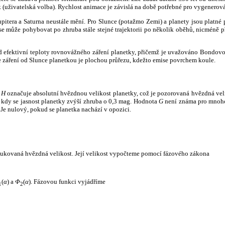
k (uživatelská volba). Rychlost animace je závislá na době potřebné pro vygenerová
itera a Saturna neustále mění. Pro Slunce (potažmo Zemi) a planety jsou platné p
 může pohybovat po zhruba stále stejné trajektorii po několik oběhů, nicméně při p
had efektivní teploty rovnovážného záření planetky, přičemž je uvažováno Bondov
záření od Slunce planetkou je plochou průřezu, kdežto emise povrchem koule.
e
H
označuje absolutní hvězdnou velikost planetky, což je pozorovaná hvězdná veli
i, kdy se jasnost planetky zvýší zhruba o 0,3 mag. Hodnota
G
není známa pro mnoho 
Je nulový, pokud se planetka nachází v opozici.
edukovaná hvězdná velikost. Její velikost vypočteme pomocí fázového zákona
(
α
) a
Φ
(
α
). Fázovou funkci vyjádříme
1
2