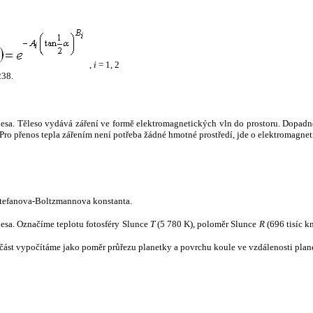
,
i
= 1, 2
238.
tělesa. Těleso vydává záření ve formě elektromagnetických vln do prostoru. Dopadne-l
u. Pro přenos tepla zářením není potřeba žádné hmotné prostředí, jde o elektromagnet
tefanova-Boltzmannova konstanta.
tělesa. Označíme teplotu fotosféry Slunce
T
(5 780 K), poloměr Slunce
R
(696 tisíc k
část vypočítáme jako poměr průřezu planetky a povrchu koule ve vzdálenosti plane