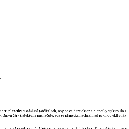
e
i planetky v odsluní (aféliu) tak, aby se celá trajektorie planetky vykreslila a
. Barva čáry trajektorie naznačuje, zda se planetka nachází nad rovinou ekliptiky
ního dne. Obrázek se průběžně aktualizuje po zadání hodnot. Po spuštění animace