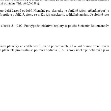
ní obrázku (řádově 0,5-0,8 s).
ro delší časové období. Nicméně pro planetky je obtížné jejich určení, neboť je
růletu poblíž Jupiteru se může její trajektorie radikálně změnit. Je složité toto
o albedo
A
= 0,09. Pro výpočet efektivní teploty je použit Stefanův-Boltzmannův
kost planetky ve vzdálenosti 1 au od pozorovatele a 1 au od Slunce při nulovém
planetek, pro ostatní se používá hodnota 0,15. Fázový úhel
α
je definován jako