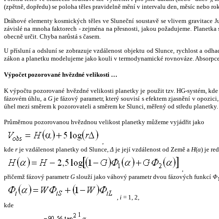
(zpětně, dopředu) se poloha těles pravidelně mění v intervalu den, měsíc nebo ro
Dráhové elementy kosmických těles ve Sluneční soustavě se vlivem gravitace Jup
závislé na mnoha faktorech - zejména na přesnosti, jakou požadujeme. Planetka se
obecně určit. Chyba narůstá s časem.
U přísluní a odsluní se zobrazuje vzdálenost objektu od Slunce, rychlost a od
zákon a planetku modelujeme jako kouli v termodynamické rovnováze. Absorpce 
Výpočet pozorované hvězdné velikosti …
K výpočtu pozorované hvězdné velikosti planetky je použit tzv. HG-systém, kd
fázovém úhlu, a
G
je fázový parametr, který souvisí s efektem zjasnění v opozic
úhel mezi směrem k pozorovateli a směrem ke Slunci, měřený od středu planetky. 
Průměrnou pozorovanou hvězdnou velikost planetky můžeme vyjádřit jako
,
kde
r
je vzdálenost planetky od Slunce,
Δ
je její vzdálenost od Země a
H
(
α
) je r
,
přičemž fázový parametr
G
slouží jako váhový parametr dvou fázových funkcí
Φ
,
i
= 1, 2,
kde