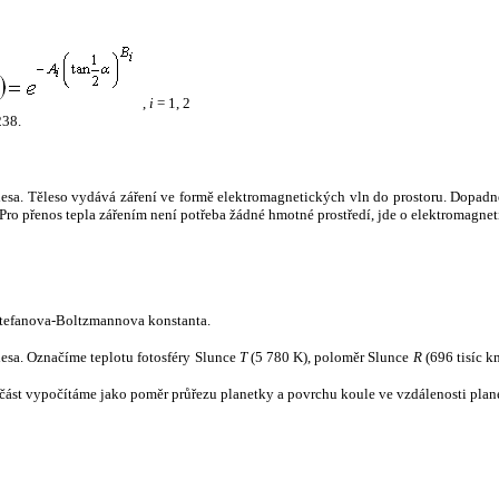
,
i
= 1, 2
238.
tělesa. Těleso vydává záření ve formě elektromagnetických vln do prostoru. Dopadne-l
u. Pro přenos tepla zářením není potřeba žádné hmotné prostředí, jde o elektromagnet
tefanova-Boltzmannova konstanta.
tělesa. Označíme teplotu fotosféry Slunce
T
(5 780 K), poloměr Slunce
R
(696 tisíc k
část vypočítáme jako poměr průřezu planetky a povrchu koule ve vzdálenosti plane