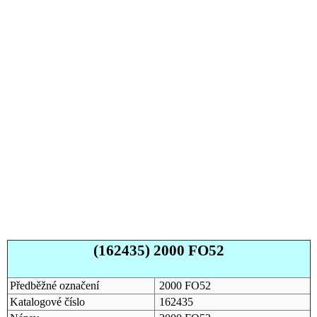
(162435) 2000 FO52
Předběžné označení
2000 FO52
Katalogové číslo
162435