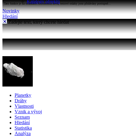
Katalogy objektů
Tato funkce je na stránkách Astronomia nová, testové otázky jsou přidávány postupně...
Novinky
Hledání
Zadejte text, který chcete hledat
Planetky
Dráhy
Vlastnosti
Vznik a vývoj
Seznam
Hledání
Statistika
Analýza