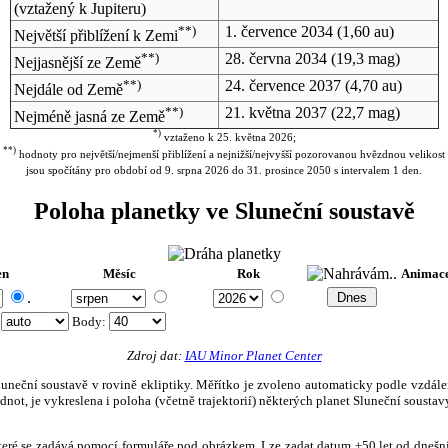
(vztažený k Jupiteru)
**)
1. července 2034
(1,60 au)
Největší přiblížení k Zemi
**)
28. června 2034
(19,3 mag)
Nejjasnější ze Země
**)
24. července 2037
(4,70 au)
Nejdále od Země
**)
21. května 2037
(22,7 mag)
Nejméně jasná ze Země
*)
vztaženo k 25. května 2026;
**)
hodnoty pro největší/nejmenší přiblížení a nejnižší/nejvyšší pozorovanou hvězdnou velikost
jsou spočítány pro období od 9. srpna 2026 do 31. prosince 2050 s intervalem 1 den.
Poloha planetky ve Sluneční soustavě
en
Měsíc
Rok
Animac
.
:
Body
:
Zdroj dat:
IAU Minor Planet Center
eční soustavě v rovině ekliptiky. Měřítko je zvoleno automaticky podle vzdálenost
not, je vykreslena i poloha (včetně trajektorií) některých planet Sluneční soustavy
, které se zadává pomocí formuláře pod obrázkem. Lze zadat datum ±50 let od dneš