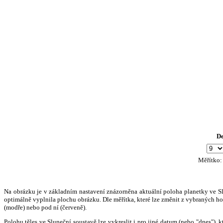
D
Měřítko
Na obrázku je v základním nastavení znázorněna aktuální poloha planetky ve Slun
optimálně vyplnila plochu obrázku. Dle měřítka, které lze změnit z vybraných hod
(modře) nebo pod ní (červeně).
Polohu těles ve Sluneční soustavě lze vykreslit i pro jiné datum (nebo "dnes")