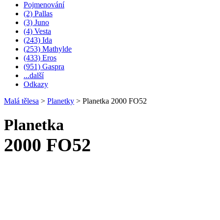
Pojmenování
(2) Pallas
(3) Juno
(4) Vesta
(243) Ida
(253) Mathylde
(433) Eros
(951) Gaspra
...další
Odkazy
Malá tělesa
>
Planetky
>
Planetka 2000 FO52
Planetka
2000 FO52