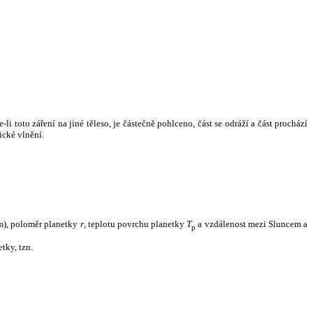
i toto záření na jiné těleso, je částečně pohlceno, část se odráží a část prochází
ické vlnění.
m), poloměr planetky
r
, teplotu povrchu planetky
T
a vzdálenost mezi Sluncem a
p
tky, tzn.