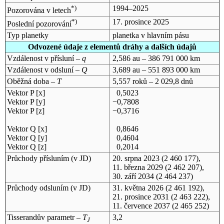
*)
1994–2025
Pozorována v letech
*)
17. prosince 2025
Poslední pozorování
Typ planetky
planetka v hlavním pásu
Odvozené údaje z elementů dráhy a dalších údajů
Vzdálenost v přísluní –
q
2,586 au – 386 791 000 km
Vzdálenost v odsluní –
Q
3,689 au – 551 893 000 km
Oběžná doba –
T
5,557 roků – 2 029,8 dnů
Vektor P [x]
0,5023
Vektor P [y]
−0,7808
Vektor P [z]
−0,3716
Vektor Q [x]
0,8646
Vektor Q [y]
0,4604
Vektor Q [z]
0,2014
Průchody přísluním (v
JD
)
20. srpna 2023
(2 460 177),
11. března 2029
(2 462 207),
30. září 2034
(2 464 237)
Průchody odsluním (v
JD
)
31. května 2026
(2 461 192),
21. prosince 2031
(2 463 222),
11. července 2037
(2 465 252)
Tisserandův parametr –
T
3,2
J