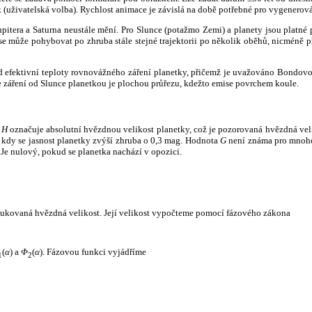
k (uživatelská volba). Rychlost animace je závislá na době potřebné pro vygenerová
itera a Saturna neustále mění. Pro Slunce (potažmo Zemi) a planety jsou platné p
 může pohybovat po zhruba stále stejné trajektorii po několik oběhů, nicméně při p
had efektivní teploty rovnovážného záření planetky, přičemž je uvažováno Bondov
záření od Slunce planetkou je plochou průřezu, kdežto emise povrchem koule.
e
H
označuje absolutní hvězdnou velikost planetky, což je pozorovaná hvězdná veli
i, kdy se jasnost planetky zvýší zhruba o 0,3 mag. Hodnota
G
není známa pro mnoho 
Je nulový, pokud se planetka nachází v opozici.
edukovaná hvězdná velikost. Její velikost vypočteme pomocí fázového zákona
(
α
) a
Φ
(
α
). Fázovou funkci vyjádříme
1
2