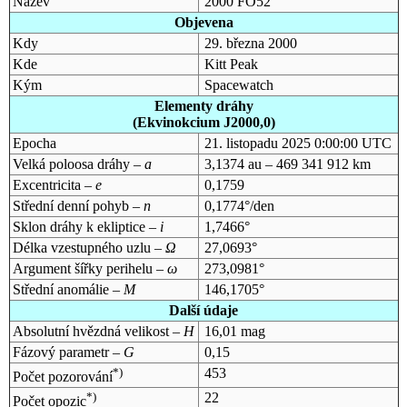
Název
2000 FO52
Objevena
Kdy
29. března 2000
Kde
Kitt Peak
Kým
Spacewatch
Elementy dráhy
(Ekvinokcium J2000,0)
Epocha
21. listopadu 2025 0:00:00 UTC
Velká poloosa dráhy –
a
3,1374 au – 469 341 912 km
Excentricita –
e
0,1759
Střední denní pohyb –
n
0,1774°/den
Sklon dráhy k ekliptice –
i
1,7466°
Délka vzestupného uzlu –
Ω
27,0693°
Argument šířky perihelu –
ω
273,0981°
Střední anomálie –
M
146,1705°
Další údaje
Absolutní hvězdná velikost –
H
16,01 mag
Fázový parametr –
G
0,15
*)
453
Počet pozorování
*)
22
Počet opozic