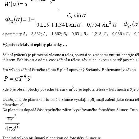
,
,
a parametry
A
= 3,332;
A
= 1,862;
B
= 0,631;
B
= 1,218;
C
= 0,986 a
C
= 0,
1
2
1
2
1
2
Výpočet efektivní teploty planetky …
Sálání (záření) je přirozená vlastnost těles, souvisí se změnami vnitřní energie 
tělesem. Pohltivost a odrazivost záření u tělesa závisí na jakosti a barvě povrch
Pro výkon záření černého tělesa
P
platí upravený Stefanův-Boltzmannův zákon
2
kde
S
je obsah plochy povrchu tělesa v m
,
T
je teplota tělesa v kelvinech a
σ
je S
Uvažujeme, že planetka i fotosféra Slunce vysílají i přijímají záření jako černá 
planetkou
d
.
Na planetku dopadá část tepelného záření vyzařovaného fotosférou Slunce. Tuto 
Tepelný výkon přijímaný planetkou od fotosféry Slunce je