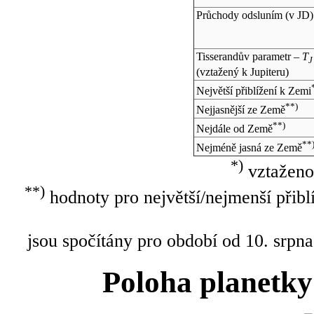
Průchody odsluním (v
JD
)
Tisserandův parametr –
T
J
(vztažený k Jupiteru)
Největší přiblížení k Zemi
**)
Nejjasnější ze Země
**)
Nejdále od Země
**
Nejméně jasná ze Země
*)
vztaženo
**)
hodnoty pro největší/nejmenší přibl
jsou spočítány pro období od 10. srpna
Poloha planetky