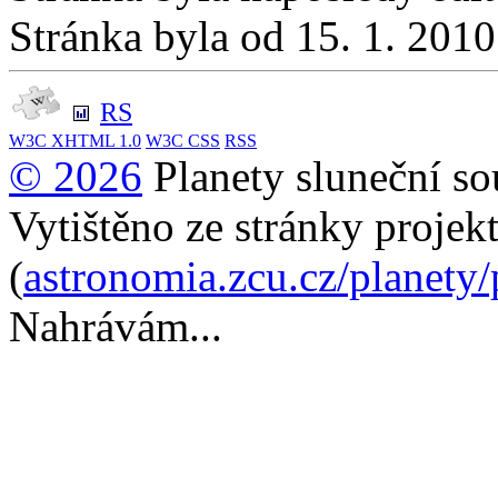
Stránka byla od 15. 1. 201
RS
W3C
XHTML 1.0
W3C
CSS
RSS
© 2026
Planety sluneční so
Vytištěno ze stránky projek
(
astronomia.zcu.cz/planety
Nahrávám...