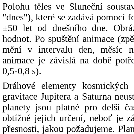
Polohu těles ve Sluneční sousta
"dnes"), které se zadává pomocí 
±50 let od dnešního dne. Obráz
hodnot. Po spuštění animace (zpě
mění v intervalu den, měsíc ne
animace je závislá na době potř
0,5-0,8 s).
Dráhové elementy kosmických t
gravitace Jupitera a Saturna neu
planety jsou platné pro delší č
obtížné jejich určení, neboť je 
přesnosti, jakou požadujeme. Pla