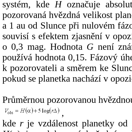
systém, kde
H
označuje absolut
pozorovaná hvězdná velikost plan
a 1 au od Slunce při nulovém fá
souvisí s efektem zjasnění v opoz
o 0,3 mag. Hodnota
G
není zná
používá hodnota 0,15. Fázový úh
k pozorovateli a směrem ke Slunc
pokud se planetka nachází v opozi
Průměrnou pozorovanou hvězdnou 
,
kde
r
je vzdálenost planetky od