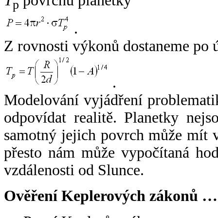
T
povrchu planetky
p
.
Z rovnosti výkonů dostaneme po 
.
Modelování vyjádření problemati
odpovídat realitě. Planetky nejso
samotný jejich povrch může mít v
přesto nám může vypočítaná hodn
vzdálenosti od Slunce.
Ověření Keplerových zákonů …