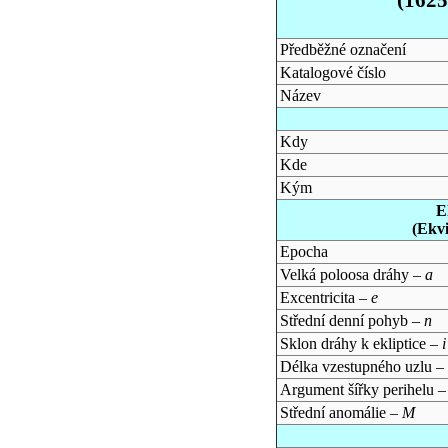
Předběžné označení
Katalogové číslo
Název
Kdy
Kde
Kým
E
(Ekv
Epocha
Velká poloosa dráhy –
a
Excentricita –
e
Střední denní pohyb –
n
Sklon dráhy k ekliptice –
i
Délka vzestupného uzlu –
Argument šířky perihelu 
Střední anomálie –
M