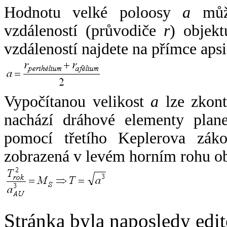
Hodnotu velké poloosy
a
může
vzdáleností (průvodiče
r
) objekt
vzdáleností najdete na přímce apsi
Vypočítanou velikost
a
lze zkont
nachází dráhové elementy plane
pomocí třetího Keplerova zák
zobrazená v levém horním rohu o
Stránka byla naposledy edi