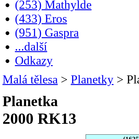
(253) Mathylde
(433) Eros
(951) Gaspra
...další
Odkazy
Malá tělesa
>
Planetky
>
Pl
Planetka
2000 RK13
(162