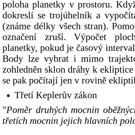
poloha planetky v prostoru. Kdy
dokreslí se trojúhelník a vypoč
(známe délky všech stran). Pomo
označení zruší. Výpočet ploch
planetky, pokud je časový interval
Body lze vybrat i mimo trajekto
zohledněn sklon dráhy k ekliptice
se pak počítají jen v rovině eklipti
Třetí Keplerův zákon
"
Poměr druhých mocnin oběžných
třetích mocnin jejich hlavních pol