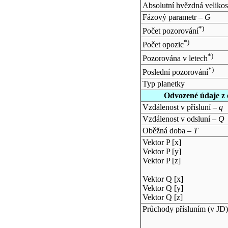
Absolutní hvězdná velikos
Fázový parametr –
G
*)
Počet pozorování
*)
Počet opozic
*)
Pozorována v letech
*)
Poslední pozorování
Typ planetky
Odvozené údaje z 
Vzdálenost v přísluní –
q
Vzdálenost v odsluní –
Q
Oběžná doba –
T
Vektor P [x]
Vektor P [y]
Vektor P [z]
Vektor Q [x]
Vektor Q [y]
Vektor Q [z]
Průchody přísluním (v
JD
)