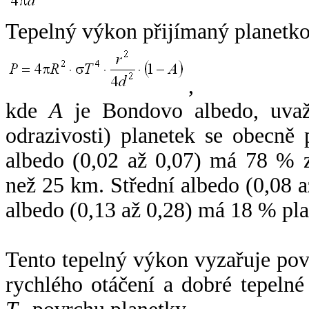
Tepelný výkon přijímaný planetko
,
kde
A
je Bondovo albedo, uvaž
odrazivosti) planetek se obecně
albedo (0,02 až 0,07) má 78 % z
než 25 km. Střední albedo (0,08 
albedo (0,13 až 0,28) má 18 % pla
Tento tepelný výkon vyzařuje po
rychlého otáčení a dobré tepelné