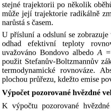
stejné trajektorii po několik oběh
může její trajektorie radikálně zm
narůstá s časem.
U přísluní a odsluní se zobrazuje
odhad efektivní teploty rovno
uvažováno Bondovo albedo
A
= 
použit Stefanův-Boltzmannův zák
termodynamické rovnováze. Abs
plochou průřezu, kdežto emise po
Výpočet pozorované hvězdné ve
K výpočtu pozorované hvězdné v