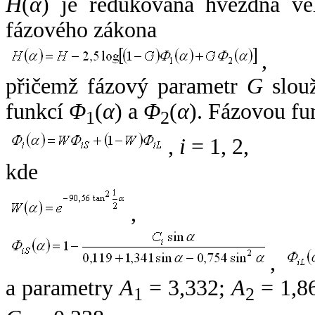
H
(
α
) je redukovaná hvězdná vel
fázového zákona
,
přičemž fázový parametr
G
slouž
funkcí
Φ
(
α
) a
Φ
(
α
). Fázovou fu
1
2
,
i
= 1, 2,
kde
,
,
a parametry
A
= 3,332;
A
= 1,8
1
2