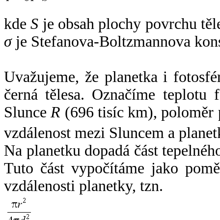
kde
S
je obsah plochy povrchu těl
σ
je Stefanova-Boltzmannova kons
Uvažujeme, že planetka i fotosfér
černá tělesa. Označíme teplotu 
Slunce
R
(696 tisíc km), poloměr
vzdálenost mezi Sluncem a plane
Na planetku dopadá část tepelnéh
Tuto část vypočítáme jako pomě
vzdálenosti planetky, tzn.