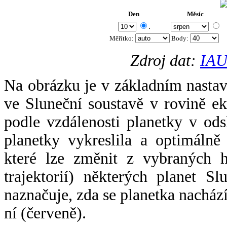
Den
Měsíc
.
Měřítko:
Body
:
Zdroj dat:
IAU
Na obrázku je v základním nastav
ve Sluneční soustavě v rovině ek
podle vzdálenosti planetky v odsl
planetky vykreslila a optimálně
které lze změnit z vybraných h
trajektorií) některých planet Sl
naznačuje, zda se planetka nacház
ní (červeně).