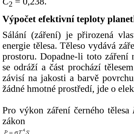
C
= 0,238.
2
Výpočet efektivní teploty plan
Sálání (záření) je přirozená vla
energie tělesa. Těleso vydává zá
prostoru. Dopadne-li toto záření n
se odráží a část prochází tělesem
závisí na jakosti a barvě povrch
žádné hmotné prostředí, jde o ele
Pro výkon záření černého tělesa
zákon