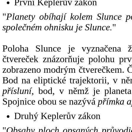
První Keplerův zákon
"
Planety obíhají kolem Slunce p
společném ohnisku je Slunce.
"
Poloha Slunce je vyznačena 
čtvereček znázorňuje polohu pr
zobrazeno modrým čtverečkem. Če
Bod na eliptické trajektorii, v n
přísluní
, bod, v němž je planet
Spojnice obou se nazývá
přímka a
Druhý Keplerův zákon
"
Obsahy ploch opsaných průvodič