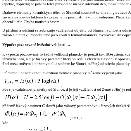
(zpětně, dopředu) se poloha těles pravidelně mění v intervalu den, měsíc nebo ro
Dráhové elementy kosmických těles ve Sluneční soustavě se vlivem gravitace Jup
závislé na mnoha faktorech - zejména na přesnosti, jakou požadujeme. Planetka se
obecně určit. Chyba narůstá s časem.
U přísluní a odsluní se zobrazuje vzdálenost objektu od Slunce, rychlost a od
zákon a planetku modelujeme jako kouli v termodynamické rovnováze. Absorpce 
Výpočet pozorované hvězdné velikosti …
K výpočtu pozorované hvězdné velikosti planetky je použit tzv. HG-systém, kd
fázovém úhlu, a
G
je fázový parametr, který souvisí s efektem zjasnění v opozic
úhel mezi směrem k pozorovateli a směrem ke Slunci, měřený od středu planetky. 
Průměrnou pozorovanou hvězdnou velikost planetky můžeme vyjádřit jako
,
kde
r
je vzdálenost planetky od Slunce,
Δ
je její vzdálenost od Země a
H
(
α
) je r
,
přičemž fázový parametr
G
slouží jako váhový parametr dvou fázových funkcí
Φ
,
i
= 1, 2,
kde