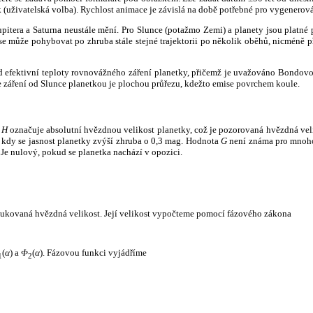
k (uživatelská volba). Rychlost animace je závislá na době potřebné pro vygenerová
itera a Saturna neustále mění. Pro Slunce (potažmo Zemi) a planety jsou platné p
 může pohybovat po zhruba stále stejné trajektorii po několik oběhů, nicméně při p
had efektivní teploty rovnovážného záření planetky, přičemž je uvažováno Bondov
záření od Slunce planetkou je plochou průřezu, kdežto emise povrchem koule.
e
H
označuje absolutní hvězdnou velikost planetky, což je pozorovaná hvězdná veli
i, kdy se jasnost planetky zvýší zhruba o 0,3 mag. Hodnota
G
není známa pro mnoho 
Je nulový, pokud se planetka nachází v opozici.
edukovaná hvězdná velikost. Její velikost vypočteme pomocí fázového zákona
(
α
) a
Φ
(
α
). Fázovou funkci vyjádříme
1
2