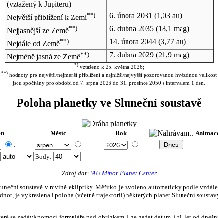
(vztažený k Jupiteru)
**)
6. února 2031
(1,03 au)
Největší přiblížení k Zemi
**)
6. dubna 2035
(18,1 mag)
Nejjasnější ze Země
**)
14. února 2044
(3,77 au)
Nejdále od Země
**)
7. dubna 2029
(21,9 mag)
Nejméně jasná ze Země
*)
vztaženo k 25. května 2026;
**)
hodnoty pro největší/nejmenší přiblížení a nejnižší/nejvyšší pozorovanou hvězdnou velikost
jsou spočítány pro období od 7. srpna 2026 do 31. prosince 2050 s intervalem 1 den.
Poloha planetky ve Sluneční soustavě
en
Měsíc
Rok
Animac
.
:
Body
:
Zdroj dat:
IAU Minor Planet Center
eční soustavě v rovině ekliptiky. Měřítko je zvoleno automaticky podle vzdálenost
not, je vykreslena i poloha (včetně trajektorií) některých planet Sluneční soustavy
, které se zadává pomocí formuláře pod obrázkem. Lze zadat datum ±50 let od dneš