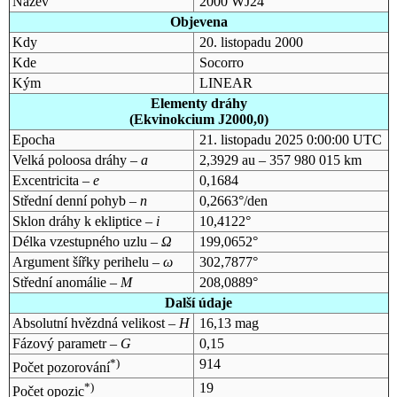
Název
2000 WJ24
Objevena
Kdy
20. listopadu 2000
Kde
Socorro
Kým
LINEAR
Elementy dráhy
(Ekvinokcium J2000,0)
Epocha
21. listopadu 2025 0:00:00 UTC
Velká poloosa dráhy –
a
2,3929 au – 357 980 015 km
Excentricita –
e
0,1684
Střední denní pohyb –
n
0,2663°/den
Sklon dráhy k ekliptice –
i
10,4122°
Délka vzestupného uzlu –
Ω
199,0652°
Argument šířky perihelu –
ω
302,7877°
Střední anomálie –
M
208,0889°
Další údaje
Absolutní hvězdná velikost –
H
16,13 mag
Fázový parametr –
G
0,15
*)
914
Počet pozorování
*)
19
Počet opozic