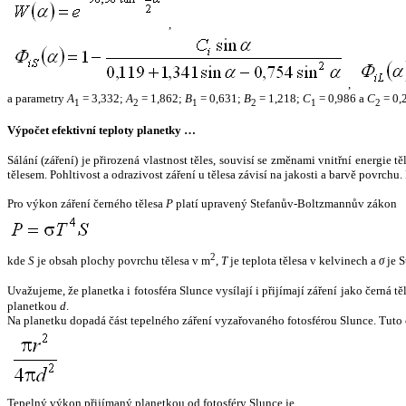
,
,
a parametry
A
= 3,332;
A
= 1,862;
B
= 0,631;
B
= 1,218;
C
= 0,986 a
C
= 0,
1
2
1
2
1
2
Výpočet efektivní teploty planetky …
Sálání (záření) je přirozená vlastnost těles, souvisí se změnami vnitřní energie 
tělesem. Pohltivost a odrazivost záření u tělesa závisí na jakosti a barvě povrch
Pro výkon záření černého tělesa
P
platí upravený Stefanův-Boltzmannův zákon
2
kde
S
je obsah plochy povrchu tělesa v m
,
T
je teplota tělesa v kelvinech a
σ
je S
Uvažujeme, že planetka i fotosféra Slunce vysílají i přijímají záření jako černá 
planetkou
d
.
Na planetku dopadá část tepelného záření vyzařovaného fotosférou Slunce. Tuto 
Tepelný výkon přijímaný planetkou od fotosféry Slunce je