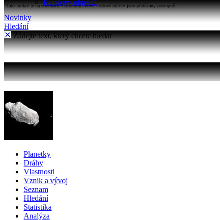
Katalogy objektů
Tato funkce je na stránkách Astronomia nová, testové otázky jsou přidávány postupně...
Novinky
Hledání
Zadejte text, který chcete hledat
Planetky
Dráhy
Vlastnosti
Vznik a vývoj
Seznam
Hledání
Statistika
Analýza