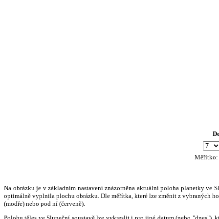
D
Měřítko
Na obrázku je v základním nastavení znázorněna aktuální poloha planetky ve Slun
optimálně vyplnila plochu obrázku. Dle měřítka, které lze změnit z vybraných hod
(modře) nebo pod ní (červeně).
Polohu těles ve Sluneční soustavě lze vykreslit i pro jiné datum (nebo "dnes")