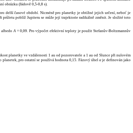
ní obrázku (řádově 0,5-0,8 s).
ro delší časové období. Nicméně pro planetky je obtížné jejich určení, neboť je
růletu poblíž Jupiteru se může její trajektorie radikálně změnit. Je složité toto
o albedo
A
= 0,09. Pro výpočet efektivní teploty je použit Stefanův-Boltzmannův
kost planetky ve vzdálenosti 1 au od pozorovatele a 1 au od Slunce při nulovém
planetek, pro ostatní se používá hodnota 0,15. Fázový úhel
α
je definován jako