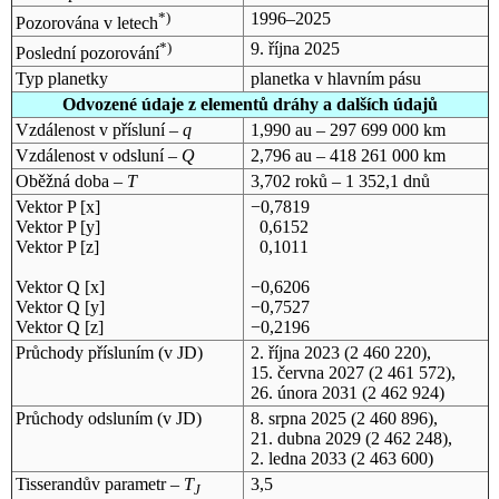
*)
1996–2025
Pozorována v letech
*)
9. října 2025
Poslední pozorování
Typ planetky
planetka v hlavním pásu
Odvozené údaje z elementů dráhy a dalších údajů
Vzdálenost v přísluní –
q
1,990 au – 297 699 000 km
Vzdálenost v odsluní –
Q
2,796 au – 418 261 000 km
Oběžná doba –
T
3,702 roků – 1 352,1 dnů
Vektor P [x]
−0,7819
Vektor P [y]
0,6152
Vektor P [z]
0,1011
Vektor Q [x]
−0,6206
Vektor Q [y]
−0,7527
Vektor Q [z]
−0,2196
Průchody přísluním (v
JD
)
2. října 2023
(2 460 220),
15. června 2027
(2 461 572),
26. února 2031
(2 462 924)
Průchody odsluním (v
JD
)
8. srpna 2025
(2 460 896),
21. dubna 2029
(2 462 248),
2. ledna 2033
(2 463 600)
Tisserandův parametr –
T
3,5
J