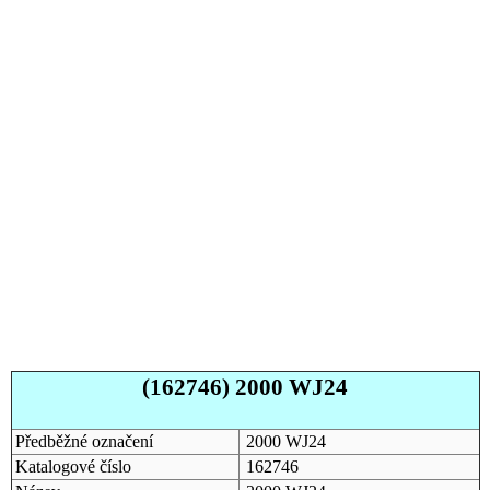
(162746) 2000 WJ24
Předběžné označení
2000 WJ24
Katalogové číslo
162746