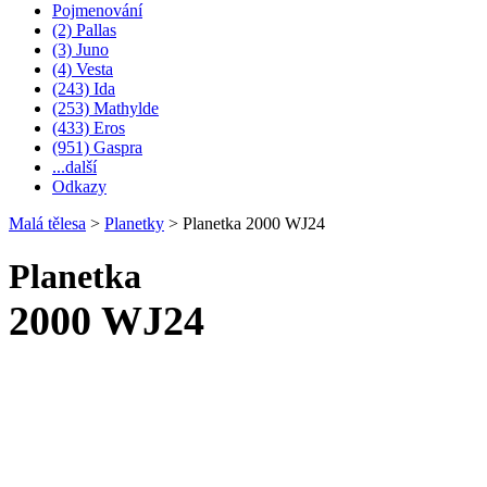
Pojmenování
(2) Pallas
(3) Juno
(4) Vesta
(243) Ida
(253) Mathylde
(433) Eros
(951) Gaspra
...další
Odkazy
Malá tělesa
>
Planetky
>
Planetka 2000 WJ24
Planetka
2000 WJ24