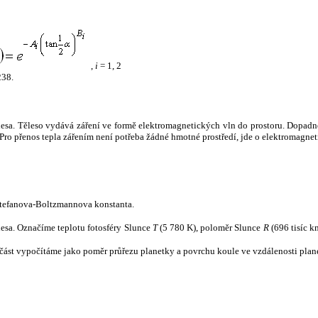
,
i
= 1, 2
238.
tělesa. Těleso vydává záření ve formě elektromagnetických vln do prostoru. Dopadne-l
u. Pro přenos tepla zářením není potřeba žádné hmotné prostředí, jde o elektromagnet
tefanova-Boltzmannova konstanta.
tělesa. Označíme teplotu fotosféry Slunce
T
(5 780 K), poloměr Slunce
R
(696 tisíc k
část vypočítáme jako poměr průřezu planetky a povrchu koule ve vzdálenosti plane