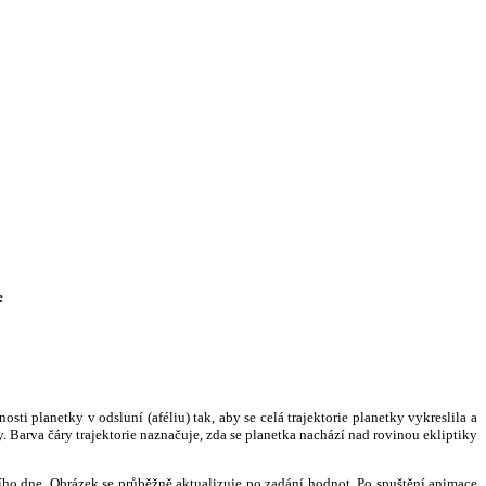
e
i planetky v odsluní (aféliu) tak, aby se celá trajektorie planetky vykreslila a
. Barva čáry trajektorie naznačuje, zda se planetka nachází nad rovinou ekliptiky
ního dne. Obrázek se průběžně aktualizuje po zadání hodnot. Po spuštění animace