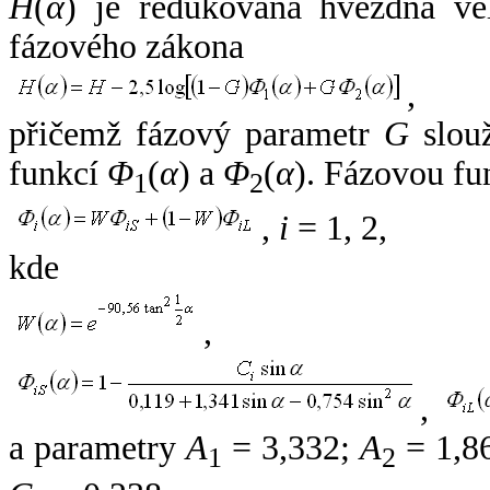
H
(
α
) je redukovaná hvězdná vel
fázového zákona
,
přičemž fázový parametr
G
slouž
funkcí
Φ
(
α
) a
Φ
(
α
). Fázovou fu
1
2
,
i
= 1, 2,
kde
,
,
a parametry
A
= 3,332;
A
= 1,8
1
2