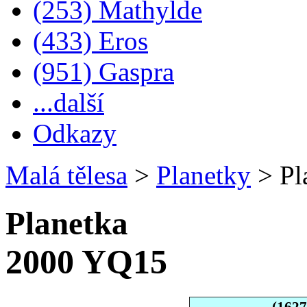
(253) Mathylde
(433) Eros
(951) Gaspra
...další
Odkazy
Malá tělesa
>
Planetky
>
Pl
Planetka
2000 YQ15
(162