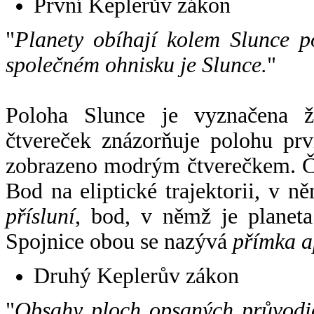
První Keplerův zákon
"
Planety obíhají kolem Slunce p
společném ohnisku je Slunce.
"
Poloha Slunce je vyznačena 
čtvereček znázorňuje polohu pr
zobrazeno modrým čtverečkem. Če
Bod na eliptické trajektorii, v n
přísluní
, bod, v němž je planet
Spojnice obou se nazývá
přímka a
Druhý Keplerův zákon
"
Obsahy ploch opsaných průvodič