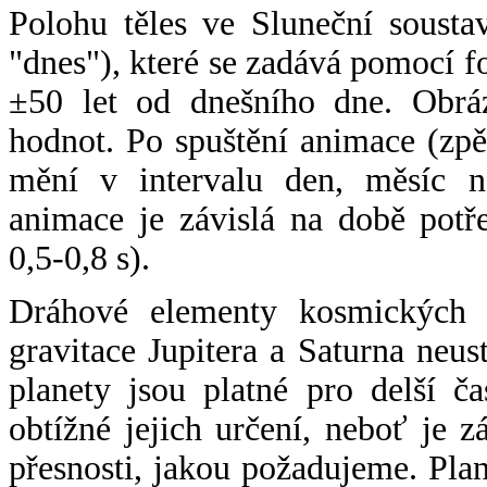
Polohu těles ve Sluneční sousta
"dnes"), které se zadává pomocí 
±50 let od dnešního dne. Obráz
hodnot. Po spuštění animace (zpě
mění v intervalu den, měsíc ne
animace je závislá na době potř
0,5-0,8 s).
Dráhové elementy kosmických t
gravitace Jupitera a Saturna neu
planety jsou platné pro delší č
obtížné jejich určení, neboť je 
přesnosti, jakou požadujeme. Pla