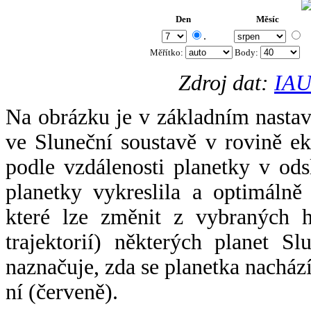
Den
Měsíc
.
Měřítko:
Body
:
Zdroj dat:
IAU
Na obrázku je v základním nastav
ve Sluneční soustavě v rovině ek
podle vzdálenosti planetky v odsl
planetky vykreslila a optimálně
které lze změnit z vybraných h
trajektorií) některých planet Sl
naznačuje, zda se planetka nacház
ní (červeně).