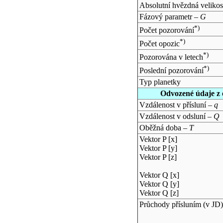
Absolutní hvězdná velikos
Fázový parametr –
G
*)
Počet pozorování
*)
Počet opozic
*)
Pozorována v letech
*)
Poslední pozorování
Typ planetky
Odvozené údaje z 
Vzdálenost v přísluní –
q
Vzdálenost v odsluní –
Q
Oběžná doba –
T
Vektor P [x]
Vektor P [y]
Vektor P [z]
Vektor Q [x]
Vektor Q [y]
Vektor Q [z]
Průchody přísluním (v
JD
)