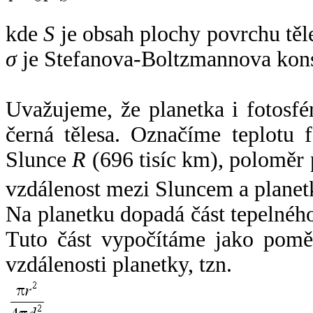
kde
S
je obsah plochy povrchu těl
σ
je Stefanova-Boltzmannova kons
Uvažujeme, že planetka i fotosfér
černá tělesa. Označíme teplotu 
Slunce
R
(696 tisíc km), poloměr
vzdálenost mezi Sluncem a plane
Na planetku dopadá část tepelnéh
Tuto část vypočítáme jako pomě
vzdálenosti planetky, tzn.