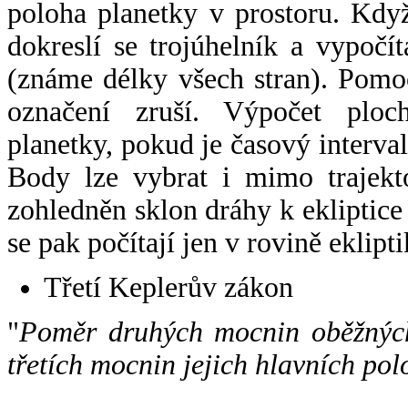
poloha planetky v prostoru. Kdy
dokreslí se trojúhelník a vypoč
(známe délky všech stran). Pomo
označení zruší. Výpočet ploch
planetky, pokud je časový interval
Body lze vybrat i mimo trajekto
zohledněn sklon dráhy k ekliptice
se pak počítají jen v rovině eklipti
Třetí Keplerův zákon
"
Poměr druhých mocnin oběžných
třetích mocnin jejich hlavních pol