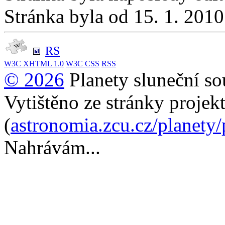
Stránka byla od 15. 1. 201
RS
W3C
XHTML 1.0
W3C
CSS
RSS
© 2026
Planety sluneční so
Vytištěno ze stránky projek
(
astronomia.zcu.cz/planety
Nahrávám...