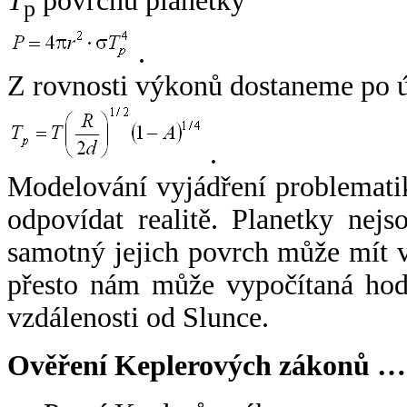
T
povrchu planetky
p
.
Z rovnosti výkonů dostaneme po 
.
Modelování vyjádření problemati
odpovídat realitě. Planetky nejso
samotný jejich povrch může mít v
přesto nám může vypočítaná hodn
vzdálenosti od Slunce.
Ověření Keplerových zákonů …