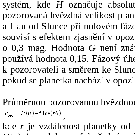
systém, kde
H
označuje absolut
pozorovaná hvězdná velikost plan
a 1 au od Slunce při nulovém fá
souvisí s efektem zjasnění v opoz
o 0,3 mag. Hodnota
G
není zná
používá hodnota 0,15. Fázový úh
k pozorovateli a směrem ke Slunc
pokud se planetka nachází v opozi
Průměrnou pozorovanou hvězdnou 
,
kde
r
je vzdálenost planetky od