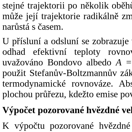
stejné trajektorii po několik oběh
může její trajektorie radikálně zm
narůstá s časem.
U přísluní a odsluní se zobrazuje
odhad efektivní teploty rovno
uvažováno Bondovo albedo
A
= 
použit Stefanův-Boltzmannův zák
termodynamické rovnováze. Abs
plochou průřezu, kdežto emise po
Výpočet pozorované hvězdné ve
K výpočtu pozorované hvězdné v