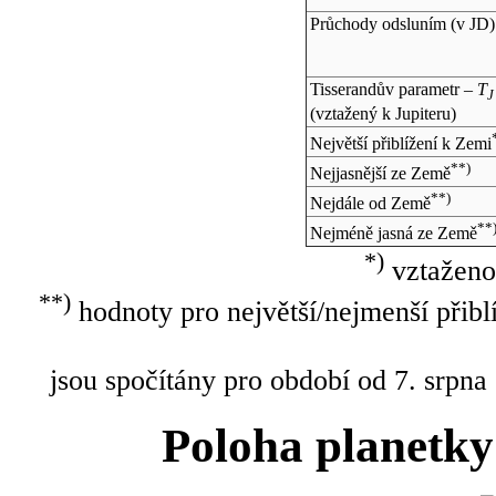
Průchody odsluním (v
JD
)
Tisserandův parametr –
T
J
(vztažený k Jupiteru)
Největší přiblížení k Zemi
**)
Nejjasnější ze Země
**)
Nejdále od Země
**
Nejméně jasná ze Země
*)
vztaženo
**)
hodnoty pro největší/nejmenší přibl
jsou spočítány pro období od 7. srpna
Poloha planetky