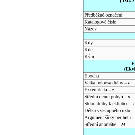
Předběžné označení
Katalogové číslo
Název
Kdy
Kde
Kým
E
(Ekv
Epocha
Velká poloosa dráhy –
a
Excentricita –
e
Střední denní pohyb –
n
Sklon dráhy k ekliptice –
i
Délka vzestupného uzlu –
Argument šířky perihelu 
Střední anomálie –
M