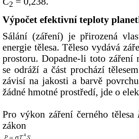
C
= 0,238.
2
Výpočet efektivní teploty plan
Sálání (záření) je přirozená vla
energie tělesa. Těleso vydává zá
prostoru. Dopadne-li toto záření n
se odráží a část prochází tělesem
závisí na jakosti a barvě povrch
žádné hmotné prostředí, jde o ele
Pro výkon záření černého tělesa
zákon