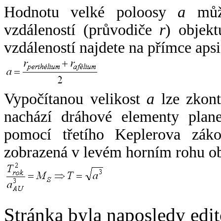
Hodnotu velké poloosy
a
může
vzdáleností (průvodiče
r
) objekt
vzdáleností najdete na přímce apsi
Vypočítanou velikost
a
lze zkont
nachází dráhové elementy plane
pomocí třetího Keplerova zák
zobrazená v levém horním rohu o
Stránka byla naposledy edi