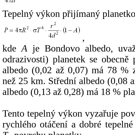
Tepelný výkon přijímaný planetko
,
kde
A
je Bondovo albedo, uvaž
odrazivosti) planetek se obecně
albedo (0,02 až 0,07) má 78 % z
než 25 km. Střední albedo (0,08 
albedo (0,13 až 0,28) má 18 % pla
Tento tepelný výkon vyzařuje po
rychlého otáčení a dobré tepelné