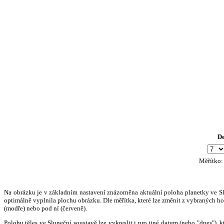
D
Měřítko
Na obrázku je v základním nastavení znázorněna aktuální poloha planetky ve Slun
optimálně vyplnila plochu obrázku. Dle měřítka, které lze změnit z vybraných hod
(modře) nebo pod ní (červeně).
Polohu těles ve Sluneční soustavě lze vykreslit i pro jiné datum (nebo "dnes")