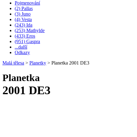
Pojmenování
(2) Pallas
(3) Juno
(4) Vesta
(243) Ida
(253) Mathylde
(433) Eros
(951) Gaspra
...další
Odkazy
Malá tělesa
>
Planetky
>
Planetka 2001 DE3
Planetka
2001 DE3