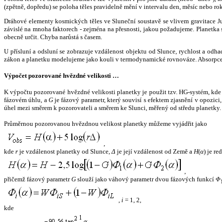
(zpětně, dopředu) se poloha těles pravidelně mění v intervalu den, měsíc nebo ro
Dráhové elementy kosmických těles ve Sluneční soustavě se vlivem gravitace Jup
závislé na mnoha faktorech - zejména na přesnosti, jakou požadujeme. Planetka se
obecně určit. Chyba narůstá s časem.
U přísluní a odsluní se zobrazuje vzdálenost objektu od Slunce, rychlost a od
zákon a planetku modelujeme jako kouli v termodynamické rovnováze. Absorpce 
Výpočet pozorované hvězdné velikosti …
K výpočtu pozorované hvězdné velikosti planetky je použit tzv. HG-systém, kd
fázovém úhlu, a
G
je fázový parametr, který souvisí s efektem zjasnění v opozic
úhel mezi směrem k pozorovateli a směrem ke Slunci, měřený od středu planetky. 
Průměrnou pozorovanou hvězdnou velikost planetky můžeme vyjádřit jako
,
kde
r
je vzdálenost planetky od Slunce,
Δ
je její vzdálenost od Země a
H
(
α
) je r
,
přičemž fázový parametr
G
slouží jako váhový parametr dvou fázových funkcí
Φ
,
i
= 1, 2,
kde