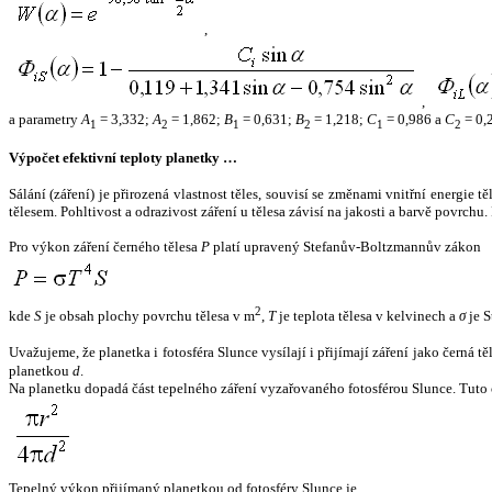
,
,
a parametry
A
= 3,332;
A
= 1,862;
B
= 0,631;
B
= 1,218;
C
= 0,986 a
C
= 0,
1
2
1
2
1
2
Výpočet efektivní teploty planetky …
Sálání (záření) je přirozená vlastnost těles, souvisí se změnami vnitřní energie 
tělesem. Pohltivost a odrazivost záření u tělesa závisí na jakosti a barvě povrch
Pro výkon záření černého tělesa
P
platí upravený Stefanův-Boltzmannův zákon
2
kde
S
je obsah plochy povrchu tělesa v m
,
T
je teplota tělesa v kelvinech a
σ
je S
Uvažujeme, že planetka i fotosféra Slunce vysílají i přijímají záření jako černá 
planetkou
d
.
Na planetku dopadá část tepelného záření vyzařovaného fotosférou Slunce. Tuto 
Tepelný výkon přijímaný planetkou od fotosféry Slunce je