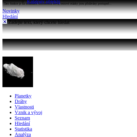
Katalogy objektů
Tato funkce je na stránkách Astronomia nová, testové otázky jsou přidávány postupně...
Novinky
Hledání
Zadejte text, který chcete hledat
Planetky
Dráhy
Vlastnosti
Vznik a vývoj
Seznam
Hledání
Statistika
Analýza