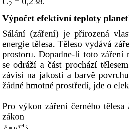
C
= 0,238.
2
Výpočet efektivní teploty plan
Sálání (záření) je přirozená vla
energie tělesa. Těleso vydává zá
prostoru. Dopadne-li toto záření n
se odráží a část prochází tělesem
závisí na jakosti a barvě povrch
žádné hmotné prostředí, jde o ele
Pro výkon záření černého tělesa
zákon