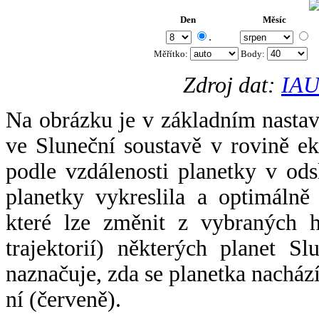
Den
Měsíc
.
Měřítko:
Body
:
Zdroj dat:
IAU
Na obrázku je v základním nastav
ve Sluneční soustavě v rovině ek
podle vzdálenosti planetky v odsl
planetky vykreslila a optimálně
které lze změnit z vybraných h
trajektorií) některých planet Sl
naznačuje, zda se planetka nacház
ní (červeně).