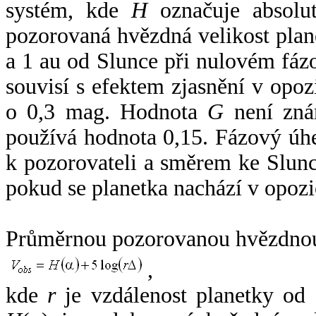
systém, kde
H
označuje absolut
pozorovaná hvězdná velikost plan
a 1 au od Slunce při nulovém fá
souvisí s efektem zjasnění v opoz
o 0,3 mag. Hodnota
G
není zná
používá hodnota 0,15. Fázový úh
k pozorovateli a směrem ke Slunc
pokud se planetka nachází v opozi
Průměrnou pozorovanou hvězdnou 
,
kde
r
je vzdálenost planetky od