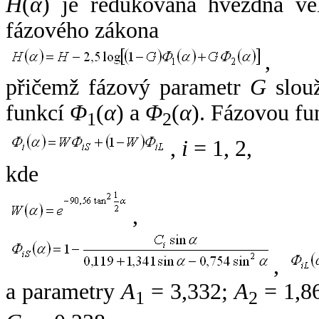
H
(
α
) je redukovaná hvězdná vel
fázového zákona
,
přičemž fázový parametr
G
slouž
funkcí
Φ
(
α
) a
Φ
(
α
). Fázovou fu
1
2
,
i
= 1, 2,
kde
,
,
a parametry
A
= 3,332;
A
= 1,8
1
2