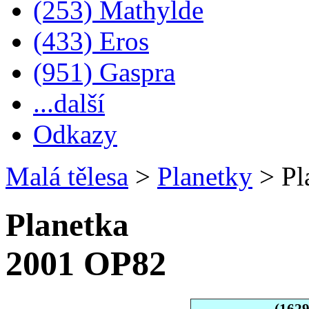
(253) Mathylde
(433) Eros
(951) Gaspra
...další
Odkazy
Malá tělesa
>
Planetky
>
Pl
Planetka
2001 OP82
(162