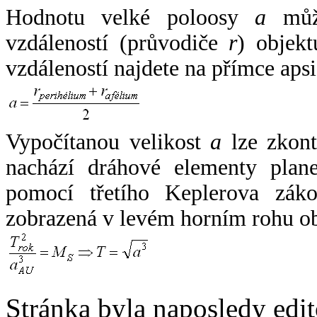
Hodnotu velké poloosy
a
může
vzdáleností (průvodiče
r
) objekt
vzdáleností najdete na přímce apsi
Vypočítanou velikost
a
lze zkont
nachází dráhové elementy plane
pomocí třetího Keplerova zák
zobrazená v levém horním rohu o
Stránka byla naposledy edi