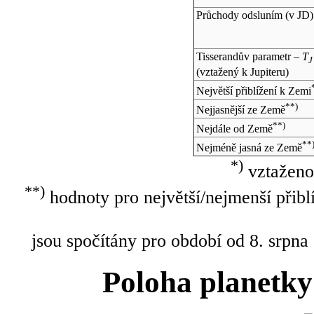
Průchody odsluním (v
JD
)
Tisserandův parametr –
T
J
(vztažený k Jupiteru)
Největší přiblížení k Zemi
**)
Nejjasnější ze Země
**)
Nejdále od Země
**
Nejméně jasná ze Země
*)
vztaženo
**)
hodnoty pro největší/nejmenší přibl
jsou spočítány pro období od 8. srpna
Poloha planetky