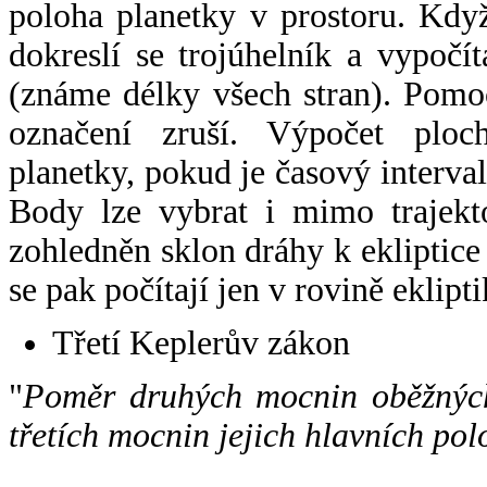
poloha planetky v prostoru. Kdy
dokreslí se trojúhelník a vypoč
(známe délky všech stran). Pomo
označení zruší. Výpočet ploch
planetky, pokud je časový interval
Body lze vybrat i mimo trajekto
zohledněn sklon dráhy k ekliptice
se pak počítají jen v rovině eklipti
Třetí Keplerův zákon
"
Poměr druhých mocnin oběžných
třetích mocnin jejich hlavních pol