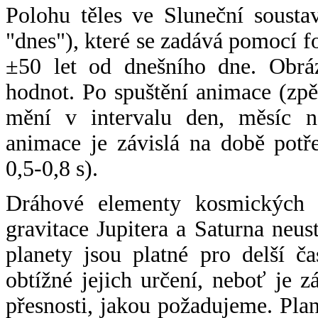
Polohu těles ve Sluneční sousta
"dnes"), které se zadává pomocí 
±50 let od dnešního dne. Obráz
hodnot. Po spuštění animace (zpě
mění v intervalu den, měsíc ne
animace je závislá na době potř
0,5-0,8 s).
Dráhové elementy kosmických t
gravitace Jupitera a Saturna neu
planety jsou platné pro delší č
obtížné jejich určení, neboť je 
přesnosti, jakou požadujeme. Pla