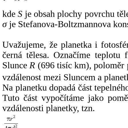
kde
S
je obsah plochy povrchu těl
σ
je Stefanova-Boltzmannova kons
Uvažujeme, že planetka i fotosfér
černá tělesa. Označíme teplotu 
Slunce
R
(696 tisíc km), poloměr
vzdálenost mezi Sluncem a plane
Na planetku dopadá část tepelnéh
Tuto část vypočítáme jako pomě
vzdálenosti planetky, tzn.