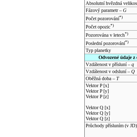
Absolutní hvězdná velikos
Fázový parametr –
G
*)
Počet pozorování
*)
Počet opozic
*)
Pozorována v letech
*)
Poslední pozorování
Typ planetky
Odvozené údaje z 
Vzdálenost v přísluní –
q
Vzdálenost v odsluní –
Q
Oběžná doba –
T
Vektor P [x]
Vektor P [y]
Vektor P [z]
Vektor Q [x]
Vektor Q [y]
Vektor Q [z]
Průchody přísluním (v
JD
)