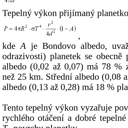
Tepelný výkon přijímaný planetko
,
kde
A
je Bondovo albedo, uvaž
odrazivosti) planetek se obecně
albedo (0,02 až 0,07) má 78 % z
než 25 km. Střední albedo (0,08 
albedo (0,13 až 0,28) má 18 % pla
Tento tepelný výkon vyzařuje po
rychlého otáčení a dobré tepelné