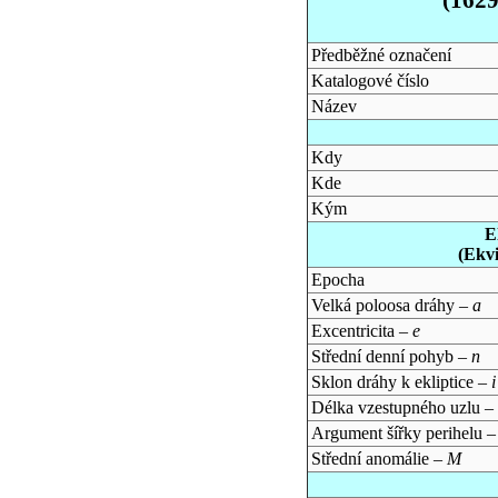
Předběžné označení
Katalogové číslo
Název
Kdy
Kde
Kým
E
(Ekv
Epocha
Velká poloosa dráhy –
a
Excentricita –
e
Střední denní pohyb –
n
Sklon dráhy k ekliptice –
i
Délka vzestupného uzlu –
Argument šířky perihelu 
Střední anomálie –
M