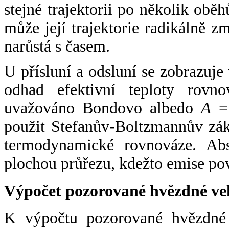
stejné trajektorii po několik oběh
může její trajektorie radikálně zm
narůstá s časem.
U přísluní a odsluní se zobrazuje
odhad efektivní teploty rovno
uvažováno Bondovo albedo
A
= 
použit Stefanův-Boltzmannův zák
termodynamické rovnováze. Abs
plochou průřezu, kdežto emise po
Výpočet pozorované hvězdné ve
K výpočtu pozorované hvězdné v