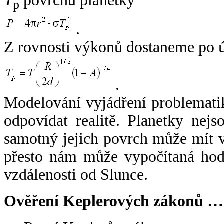
T
povrchu planetky
p
.
Z rovnosti výkonů dostaneme po 
.
Modelování vyjádření problemati
odpovídat realitě. Planetky nejso
samotný jejich povrch může mít v
přesto nám může vypočítaná hodn
vzdálenosti od Slunce.
Ověření Keplerových zákonů …