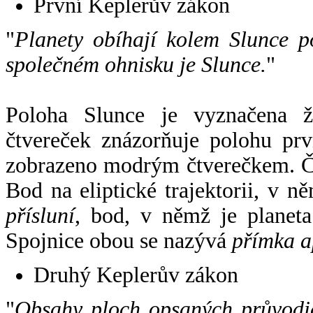
První Keplerův zákon
"
Planety obíhají kolem Slunce p
společném ohnisku je Slunce.
"
Poloha Slunce je vyznačena 
čtvereček znázorňuje polohu pr
zobrazeno modrým čtverečkem. Če
Bod na eliptické trajektorii, v n
přísluní
, bod, v němž je planet
Spojnice obou se nazývá
přímka a
Druhý Keplerův zákon
"
Obsahy ploch opsaných průvodič