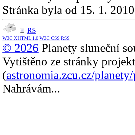
Stránka byla od 15. 1. 201
RS
W3C
XHTML 1.0
W3C
CSS
RSS
© 2026
Planety sluneční so
Vytištěno ze stránky projek
(
astronomia.zcu.cz/planety
Nahrávám...