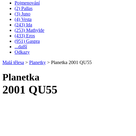
Pojmenování
(2) Pallas
(3) Juno
(4) Vesta
(243) Ida
(253) Mathylde
(433) Eros
(951) Gaspra
...další
Odkazy
Malá tělesa
>
Planetky
>
Planetka 2001 QU55
Planetka
2001 QU55