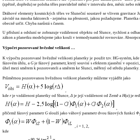
(zpětně, dopředu) se poloha těles pravidelně mění v intervalu den, měsíc nebo ro
Dráhové elementy kosmických těles ve Sluneční soustavě se vlivem gravitace Jup
závislé na mnoha faktorech - zejména na přesnosti, jakou požadujeme. Planetka se
obecně určit. Chyba narůstá s časem.
U přísluní a odsluní se zobrazuje vzdálenost objektu od Slunce, rychlost a od
zákon a planetku modelujeme jako kouli v termodynamické rovnováze. Absorpce 
Výpočet pozorované hvězdné velikosti …
K výpočtu pozorované hvězdné velikosti planetky je použit tzv. HG-systém, kd
fázovém úhlu, a
G
je fázový parametr, který souvisí s efektem zjasnění v opozic
úhel mezi směrem k pozorovateli a směrem ke Slunci, měřený od středu planetky. 
Průměrnou pozorovanou hvězdnou velikost planetky můžeme vyjádřit jako
,
kde
r
je vzdálenost planetky od Slunce,
Δ
je její vzdálenost od Země a
H
(
α
) je r
,
přičemž fázový parametr
G
slouží jako váhový parametr dvou fázových funkcí
Φ
,
i
= 1, 2,
kde