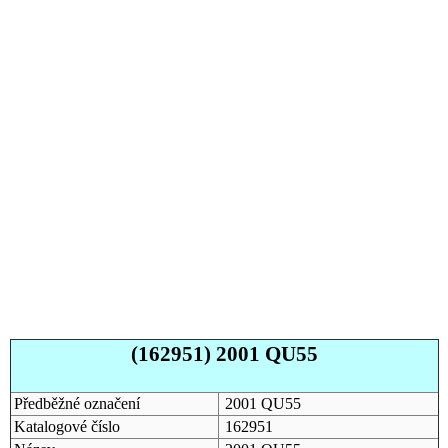
(162951) 2001 QU55
Předběžné označení
2001 QU55
Katalogové číslo
162951