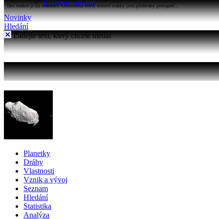
Katalogy objektů
Tato funkce je na stránkách Astronomia nová, testové otázky jsou přidávány postupně...
Novinky
Hledání
Zadejte text, který chcete hledat
Planetky
Dráhy
Vlastnosti
Vznik a vývoj
Seznam
Hledání
Statistika
Analýza