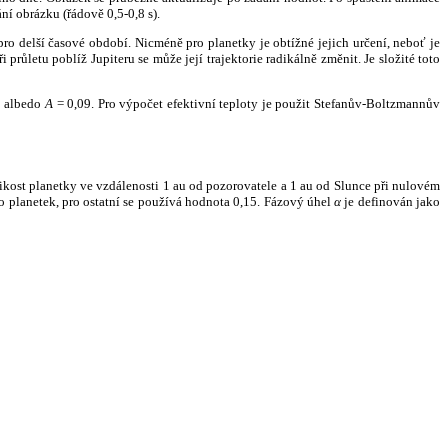
ní obrázku (řádově 0,5-0,8 s).
ro delší časové období. Nicméně pro planetky je obtížné jejich určení, neboť je
růletu poblíž Jupiteru se může její trajektorie radikálně změnit. Je složité toto
o albedo
A
= 0,09. Pro výpočet efektivní teploty je použit Stefanův-Boltzmannův
kost planetky ve vzdálenosti 1 au od pozorovatele a 1 au od Slunce při nulovém
planetek, pro ostatní se používá hodnota 0,15. Fázový úhel
α
je definován jako