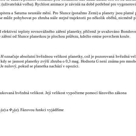
k (uživatelská volba). Rychlost animace je závislá na době potřebné pro vygenerová
itera a Saturna neustále mění. Pro Slunce (potažmo Zemi) a planety jsou platné p
 může pohybovat po zhruba stále stejné trajektorii po několik oběhů, nicméně při p
had efektivní teploty rovnovážného záření planetky, přičemž je uvažováno Bondov
záření od Slunce planetkou je plochou průřezu, kdežto emise povrchem koule.
e
H
označuje absolutní hvězdnou velikost planetky, což je pozorovaná hvězdná veli
i, kdy se jasnost planetky zvýší zhruba o 0,3 mag. Hodnota
G
není známa pro mnoho 
Je nulový, pokud se planetka nachází v opozici.
edukovaná hvězdná velikost. Její velikost vypočteme pomocí fázového zákona
(
α
) a
Φ
(
α
). Fázovou funkci vyjádříme
1
2