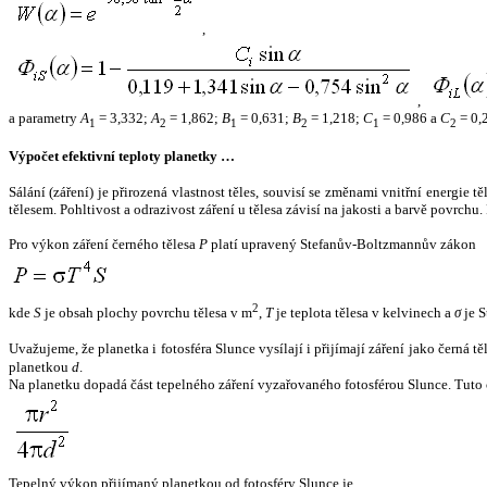
,
,
a parametry
A
= 3,332;
A
= 1,862;
B
= 0,631;
B
= 1,218;
C
= 0,986 a
C
= 0,
1
2
1
2
1
2
Výpočet efektivní teploty planetky …
Sálání (záření) je přirozená vlastnost těles, souvisí se změnami vnitřní energie 
tělesem. Pohltivost a odrazivost záření u tělesa závisí na jakosti a barvě povrch
Pro výkon záření černého tělesa
P
platí upravený Stefanův-Boltzmannův zákon
2
kde
S
je obsah plochy povrchu tělesa v m
,
T
je teplota tělesa v kelvinech a
σ
je S
Uvažujeme, že planetka i fotosféra Slunce vysílají i přijímají záření jako černá 
planetkou
d
.
Na planetku dopadá část tepelného záření vyzařovaného fotosférou Slunce. Tuto 
Tepelný výkon přijímaný planetkou od fotosféry Slunce je