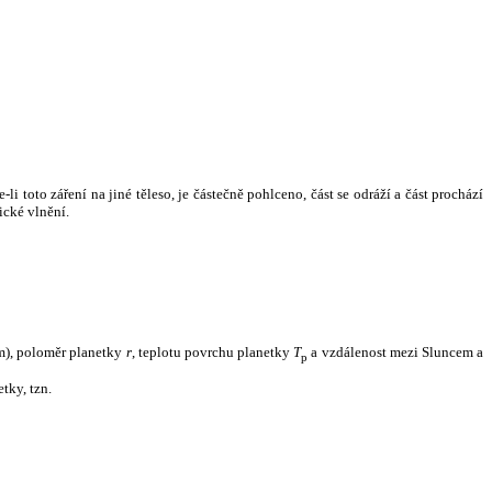
i toto záření na jiné těleso, je částečně pohlceno, část se odráží a část prochází
ické vlnění.
m), poloměr planetky
r
, teplotu povrchu planetky
T
a vzdálenost mezi Sluncem a
p
tky, tzn.