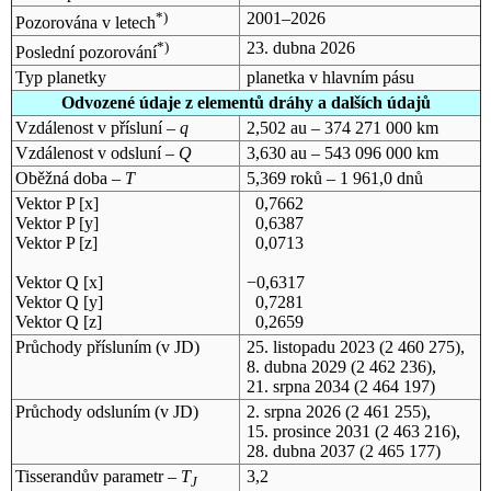
*)
2001–2026
Pozorována v letech
*)
23. dubna 2026
Poslední pozorování
Typ planetky
planetka v hlavním pásu
Odvozené údaje z elementů dráhy a dalších údajů
Vzdálenost v přísluní –
q
2,502 au – 374 271 000 km
Vzdálenost v odsluní –
Q
3,630 au – 543 096 000 km
Oběžná doba –
T
5,369 roků – 1 961,0 dnů
Vektor P [x]
0,7662
Vektor P [y]
0,6387
Vektor P [z]
0,0713
Vektor Q [x]
−0,6317
Vektor Q [y]
0,7281
Vektor Q [z]
0,2659
Průchody přísluním (v
JD
)
25. listopadu 2023
(2 460 275),
8. dubna 2029
(2 462 236),
21. srpna 2034
(2 464 197)
Průchody odsluním (v
JD
)
2. srpna 2026
(2 461 255),
15. prosince 2031
(2 463 216),
28. dubna 2037
(2 465 177)
Tisserandův parametr –
T
3,2
J