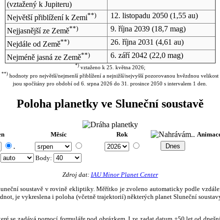
(vztažený k Jupiteru)
**)
12. listopadu 2050
(1,55 au)
Největší přiblížení k Zemi
**)
9. října 2039
(18,7 mag)
Nejjasnější ze Země
**)
26. října 2031
(4,61 au)
Nejdále od Země
**)
6. září 2042
(22,0 mag)
Nejméně jasná ze Země
*)
vztaženo k 25. května 2026;
**)
hodnoty pro největší/nejmenší přiblížení a nejnižší/nejvyšší pozorovanou hvězdnou velikost
jsou spočítány pro období od 6. srpna 2026 do 31. prosince 2050 s intervalem 1 den.
Poloha planetky ve Sluneční soustavě
en
Měsíc
Rok
Animac
.
:
Body
:
Zdroj dat:
IAU Minor Planet Center
eční soustavě v rovině ekliptiky. Měřítko je zvoleno automaticky podle vzdálenost
not, je vykreslena i poloha (včetně trajektorií) některých planet Sluneční soustavy
, které se zadává pomocí formuláře pod obrázkem. Lze zadat datum ±50 let od dneš