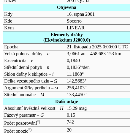
Název
2001 QU55
Objevena
Kdy
16. srpna 2001
Kde
Socorro
Kým
LINEAR
Elementy dráhy
(Ekvinokcium J2000,0)
Epocha
21. listopadu 2025 0:00:00 UTC
Velká poloosa dráhy –
a
3,0661 au – 458 683 153 km
Excentricita –
e
0,1840
Střední denní pohyb –
n
0,1836°/den
Sklon dráhy k ekliptice –
i
11,1868°
Délka vzestupného uzlu –
Ω
142,5683°
Argument šířky perihelu –
ω
256,4103°
Střední anomálie –
M
133,4450°
Další údaje
Absolutní hvězdná velikost –
H
15,29 mag
Fázový parametr –
G
0,15
*)
742
Počet pozorování
*)
20
Počet opozic