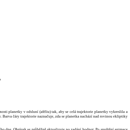
e
i planetky v odsluní (aféliu) tak, aby se celá trajektorie planetky vykreslila a
. Barva čáry trajektorie naznačuje, zda se planetka nachází nad rovinou ekliptiky
ního dne. Obrázek se průběžně aktualizuje po zadání hodnot. Po spuštění animace