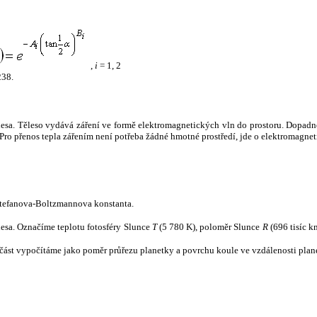
,
i
= 1, 2
238.
tělesa. Těleso vydává záření ve formě elektromagnetických vln do prostoru. Dopadne-l
u. Pro přenos tepla zářením není potřeba žádné hmotné prostředí, jde o elektromagnet
tefanova-Boltzmannova konstanta.
tělesa. Označíme teplotu fotosféry Slunce
T
(5 780 K), poloměr Slunce
R
(696 tisíc k
část vypočítáme jako poměr průřezu planetky a povrchu koule ve vzdálenosti plane