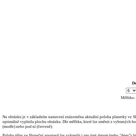
D
Měřítko
Na obrázku je v základním nastavení znázorněna aktuální poloha planetky ve Slun
optimálně vyplnila plochu obrázku. Dle měřítka, které lze změnit z vybraných hod
(modře) nebo pod ní (červeně).
Polohu těles ve Sluneční soustavě lze vykreslit i pro jiné datum (nebo "dnes")