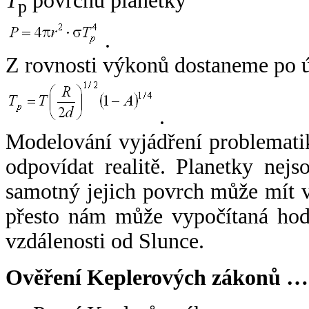
T
povrchu planetky
p
.
Z rovnosti výkonů dostaneme po 
.
Modelování vyjádření problemati
odpovídat realitě. Planetky nejso
samotný jejich povrch může mít v
přesto nám může vypočítaná hodn
vzdálenosti od Slunce.
Ověření Keplerových zákonů …