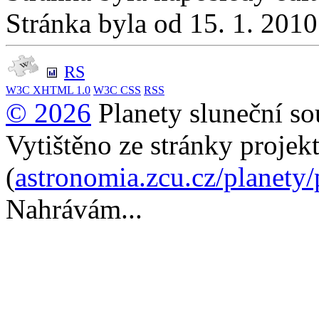
Stránka byla od 15. 1. 201
RS
W3C
XHTML 1.0
W3C
CSS
RSS
© 2026
Planety sluneční so
Vytištěno ze stránky projek
(
astronomia.zcu.cz/planety
Nahrávám...