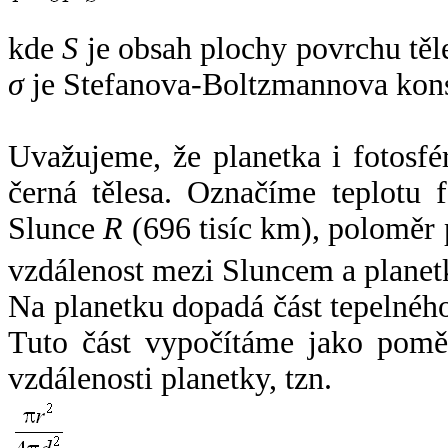
kde
S
je obsah plochy povrchu těl
σ
je Stefanova-Boltzmannova kons
Uvažujeme, že planetka i fotosfér
černá tělesa. Označíme teplotu 
Slunce
R
(696 tisíc km), poloměr
vzdálenost mezi Sluncem a plane
Na planetku dopadá část tepelnéh
Tuto část vypočítáme jako pomě
vzdálenosti planetky, tzn.