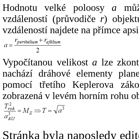
Hodnotu velké poloosy
a
může
vzdáleností (průvodiče
r
) objekt
vzdáleností najdete na přímce apsi
Vypočítanou velikost
a
lze zkont
nachází dráhové elementy plane
pomocí třetího Keplerova zák
zobrazená v levém horním rohu o
Stránka byla naposledy edi