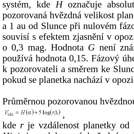
systém, kde
H
označuje absolut
pozorovaná hvězdná velikost plan
a 1 au od Slunce při nulovém fá
souvisí s efektem zjasnění v opoz
o 0,3 mag. Hodnota
G
není zná
používá hodnota 0,15. Fázový úh
k pozorovateli a směrem ke Slunc
pokud se planetka nachází v opozi
Průměrnou pozorovanou hvězdnou 
,
kde
r
je vzdálenost planetky od