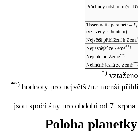
Průchody odsluním (v
JD
)
Tisserandův parametr –
T
J
(vztažený k Jupiteru)
Největší přiblížení k Zemi
**)
Nejjasnější ze Země
**)
Nejdále od Země
**
Nejméně jasná ze Země
*)
vztaženo
**)
hodnoty pro největší/nejmenší přibl
jsou spočítány pro období od 7. srpna
Poloha planetky