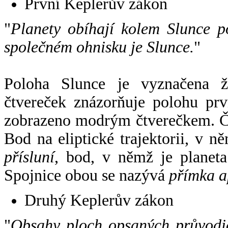
První Keplerův zákon
"
Planety obíhají kolem Slunce p
společném ohnisku je Slunce.
"
Poloha Slunce je vyznačena 
čtvereček znázorňuje polohu pr
zobrazeno modrým čtverečkem. Če
Bod na eliptické trajektorii, v n
přísluní
, bod, v němž je planet
Spojnice obou se nazývá
přímka a
Druhý Keplerův zákon
"
Obsahy ploch opsaných průvodič