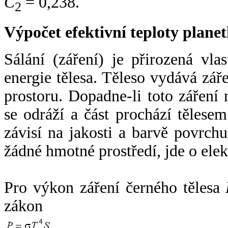
C
= 0,238.
2
Výpočet efektivní teploty plan
Sálání (záření) je přirozená vla
energie tělesa. Těleso vydává zá
prostoru. Dopadne-li toto záření n
se odráží a část prochází tělesem
závisí na jakosti a barvě povrch
žádné hmotné prostředí, jde o ele
Pro výkon záření černého tělesa
zákon