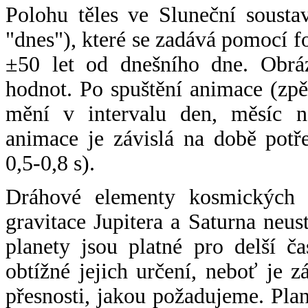
Polohu těles ve Sluneční sousta
"dnes"), které se zadává pomocí 
±50 let od dnešního dne. Obráz
hodnot. Po spuštění animace (zpě
mění v intervalu den, měsíc ne
animace je závislá na době potř
0,5-0,8 s).
Dráhové elementy kosmických t
gravitace Jupitera a Saturna neu
planety jsou platné pro delší č
obtížné jejich určení, neboť je 
přesnosti, jakou požadujeme. Pla