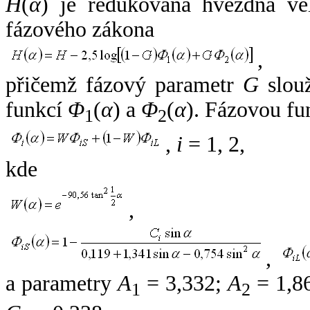
H
(
α
) je redukovaná hvězdná vel
fázového zákona
,
přičemž fázový parametr
G
slouž
funkcí
Φ
(
α
) a
Φ
(
α
). Fázovou fu
1
2
,
i
= 1, 2,
kde
,
,
a parametry
A
= 3,332;
A
= 1,8
1
2