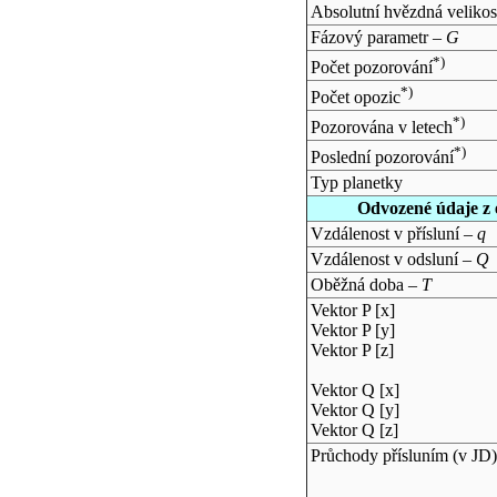
Absolutní hvězdná velikos
Fázový parametr –
G
*)
Počet pozorování
*)
Počet opozic
*)
Pozorována v letech
*)
Poslední pozorování
Typ planetky
Odvozené údaje z 
Vzdálenost v přísluní –
q
Vzdálenost v odsluní –
Q
Oběžná doba –
T
Vektor P [x]
Vektor P [y]
Vektor P [z]
Vektor Q [x]
Vektor Q [y]
Vektor Q [z]
Průchody přísluním (v
JD
)