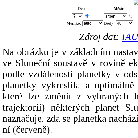
Den
Měsíc
.
Měřítko:
Body
:
Zdroj dat:
IAU
Na obrázku je v základním nastav
ve Sluneční soustavě v rovině ek
podle vzdálenosti planetky v odsl
planetky vykreslila a optimálně
které lze změnit z vybraných h
trajektorií) některých planet Sl
naznačuje, zda se planetka nacház
ní (červeně).