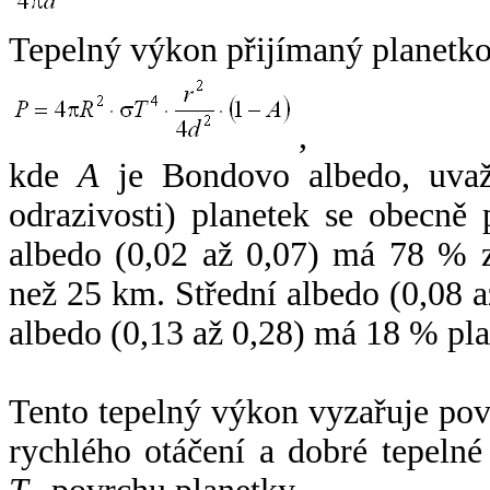
Tepelný výkon přijímaný planetko
,
kde
A
je Bondovo albedo, uvaž
odrazivosti) planetek se obecně
albedo (0,02 až 0,07) má 78 % z
než 25 km. Střední albedo (0,08 
albedo (0,13 až 0,28) má 18 % pla
Tento tepelný výkon vyzařuje po
rychlého otáčení a dobré tepelné