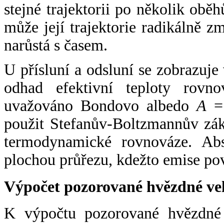
stejné trajektorii po několik oběh
může její trajektorie radikálně zm
narůstá s časem.
U přísluní a odsluní se zobrazuje
odhad efektivní teploty rovno
uvažováno Bondovo albedo
A
= 
použit Stefanův-Boltzmannův zák
termodynamické rovnováze. Abs
plochou průřezu, kdežto emise po
Výpočet pozorované hvězdné ve
K výpočtu pozorované hvězdné v