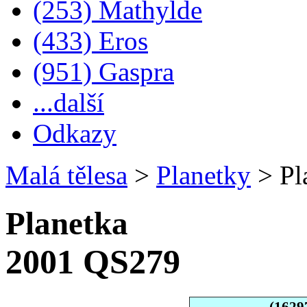
(253) Mathylde
(433) Eros
(951) Gaspra
...další
Odkazy
Malá tělesa
>
Planetky
>
Pl
Planetka
2001 QS279
(1629