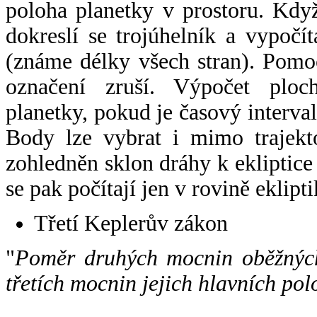
poloha planetky v prostoru. Kdy
dokreslí se trojúhelník a vypoč
(známe délky všech stran). Pomo
označení zruší. Výpočet ploch
planetky, pokud je časový interval
Body lze vybrat i mimo trajekto
zohledněn sklon dráhy k ekliptice
se pak počítají jen v rovině eklipti
Třetí Keplerův zákon
"
Poměr druhých mocnin oběžných
třetích mocnin jejich hlavních pol