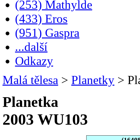
(253) Mathylde
(433) Eros
(951) Gaspra
...další
Odkazy
Malá tělesa
>
Planetky
>
Pl
Planetka
2003 WU103
(1640