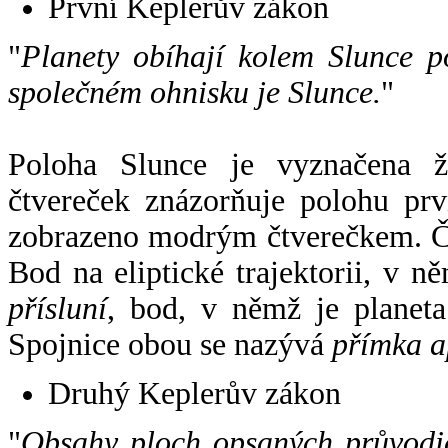
První Keplerův zákon
"
Planety obíhají kolem Slunce p
společném ohnisku je Slunce.
"
Poloha Slunce je vyznačena 
čtvereček znázorňuje polohu pr
zobrazeno modrým čtverečkem. Če
Bod na eliptické trajektorii, v n
přísluní
, bod, v němž je planet
Spojnice obou se nazývá
přímka a
Druhý Keplerův zákon
"
Obsahy ploch opsaných průvodič