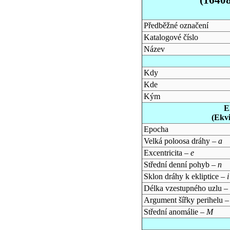
Předběžné označení
Katalogové číslo
Název
Kdy
Kde
Kým
E
(Ekv
Epocha
Velká poloosa dráhy –
a
Excentricita –
e
Střední denní pohyb –
n
Sklon dráhy k ekliptice –
i
Délka vzestupného uzlu –
Argument šířky perihelu 
Střední anomálie –
M