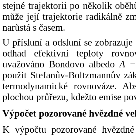
stejné trajektorii po několik oběh
může její trajektorie radikálně zm
narůstá s časem.
U přísluní a odsluní se zobrazuje
odhad efektivní teploty rovno
uvažováno Bondovo albedo
A
= 
použit Stefanův-Boltzmannův zák
termodynamické rovnováze. Abs
plochou průřezu, kdežto emise po
Výpočet pozorované hvězdné ve
K výpočtu pozorované hvězdné v