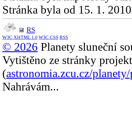
Stránka byla od 15. 1. 201
RS
W3C
XHTML 1.0
W3C
CSS
RSS
© 2026
Planety sluneční so
Vytištěno ze stránky projek
(
astronomia.zcu.cz/planety
Nahrávám...