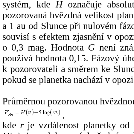
systém, kde
H
označuje absolut
pozorovaná hvězdná velikost plan
a 1 au od Slunce při nulovém fá
souvisí s efektem zjasnění v opoz
o 0,3 mag. Hodnota
G
není zná
používá hodnota 0,15. Fázový úh
k pozorovateli a směrem ke Slunc
pokud se planetka nachází v opozi
Průměrnou pozorovanou hvězdnou 
,
kde
r
je vzdálenost planetky od