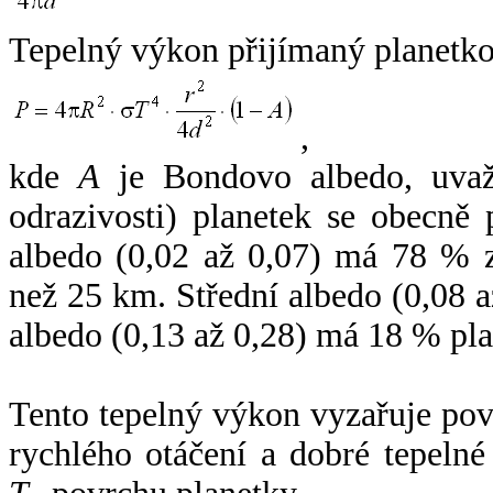
Tepelný výkon přijímaný planetko
,
kde
A
je Bondovo albedo, uvaž
odrazivosti) planetek se obecně
albedo (0,02 až 0,07) má 78 % z
než 25 km. Střední albedo (0,08 
albedo (0,13 až 0,28) má 18 % pla
Tento tepelný výkon vyzařuje po
rychlého otáčení a dobré tepelné