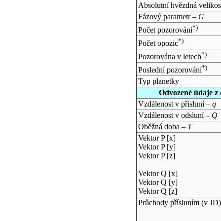
Absolutní hvězdná velikos
Fázový parametr –
G
*)
Počet pozorování
*)
Počet opozic
*)
Pozorována v letech
*)
Poslední pozorování
Typ planetky
Odvozené údaje z 
Vzdálenost v přísluní –
q
Vzdálenost v odsluní –
Q
Oběžná doba –
T
Vektor P [x]
Vektor P [y]
Vektor P [z]
Vektor Q [x]
Vektor Q [y]
Vektor Q [z]
Průchody přísluním (v
JD
)