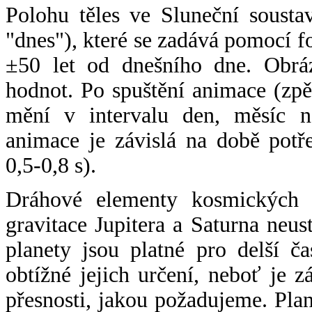
Polohu těles ve Sluneční sousta
"dnes"), které se zadává pomocí 
±50 let od dnešního dne. Obráz
hodnot. Po spuštění animace (zpě
mění v intervalu den, měsíc ne
animace je závislá na době potř
0,5-0,8 s).
Dráhové elementy kosmických t
gravitace Jupitera a Saturna neu
planety jsou platné pro delší č
obtížné jejich určení, neboť je 
přesnosti, jakou požadujeme. Pla