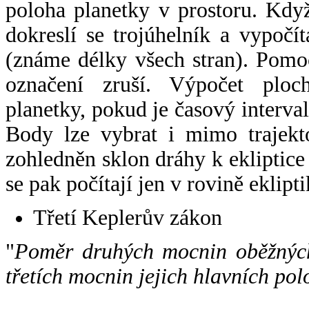
poloha planetky v prostoru. Kdy
dokreslí se trojúhelník a vypoč
(známe délky všech stran). Pomo
označení zruší. Výpočet ploch
planetky, pokud je časový interval
Body lze vybrat i mimo trajekto
zohledněn sklon dráhy k ekliptice
se pak počítají jen v rovině eklipti
Třetí Keplerův zákon
"
Poměr druhých mocnin oběžných
třetích mocnin jejich hlavních pol