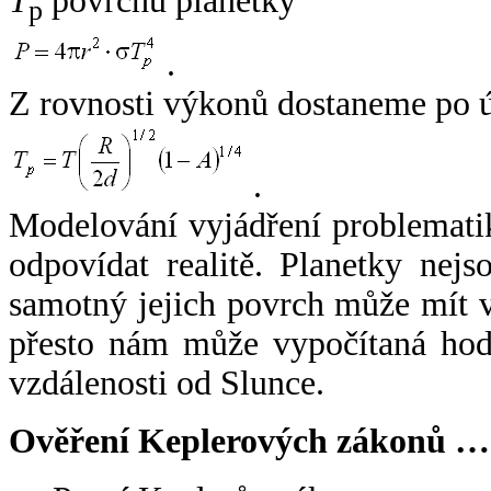
T
povrchu planetky
p
.
Z rovnosti výkonů dostaneme po 
.
Modelování vyjádření problemati
odpovídat realitě. Planetky nejso
samotný jejich povrch může mít v
přesto nám může vypočítaná hodn
vzdálenosti od Slunce.
Ověření Keplerových zákonů …