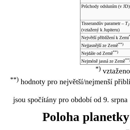
Průchody odsluním (v
JD
)
Tisserandův parametr –
T
J
(vztažený k Jupiteru)
Největší přiblížení k Zemi
**)
Nejjasnější ze Země
**)
Nejdále od Země
**
Nejméně jasná ze Země
*)
vztaženo
**)
hodnoty pro největší/nejmenší přibl
jsou spočítány pro období od 9. srpna
Poloha planetky