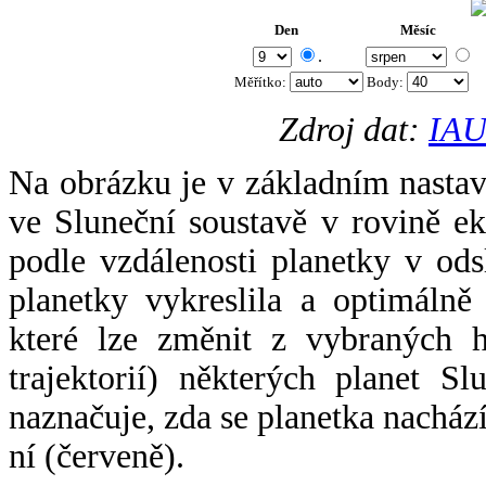
Den
Měsíc
.
Měřítko:
Body
:
Zdroj dat:
IAU
Na obrázku je v základním nastav
ve Sluneční soustavě v rovině ek
podle vzdálenosti planetky v odsl
planetky vykreslila a optimálně
které lze změnit z vybraných h
trajektorií) některých planet Sl
naznačuje, zda se planetka nacház
ní (červeně).