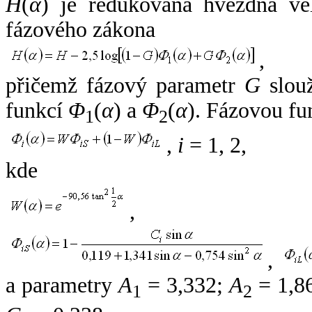
H
(
α
) je redukovaná hvězdná vel
fázového zákona
,
přičemž fázový parametr
G
slouž
funkcí
Φ
(
α
) a
Φ
(
α
). Fázovou fu
1
2
,
i
= 1, 2,
kde
,
,
a parametry
A
= 3,332;
A
= 1,8
1
2