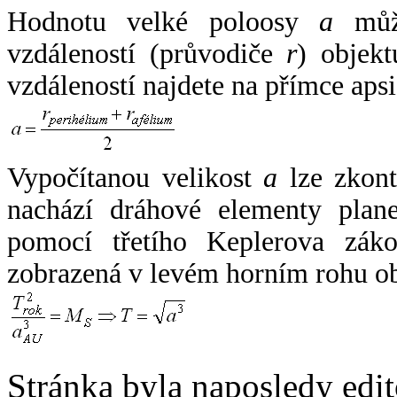
Hodnotu velké poloosy
a
může
vzdáleností (průvodiče
r
) objekt
vzdáleností najdete na přímce apsi
Vypočítanou velikost
a
lze zkont
nachází dráhové elementy plane
pomocí třetího Keplerova zák
zobrazená v levém horním rohu o
Stránka byla naposledy edi