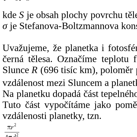
kde
S
je obsah plochy povrchu těl
σ
je Stefanova-Boltzmannova kons
Uvažujeme, že planetka i fotosfér
černá tělesa. Označíme teplotu 
Slunce
R
(696 tisíc km), poloměr
vzdálenost mezi Sluncem a plane
Na planetku dopadá část tepelnéh
Tuto část vypočítáme jako pomě
vzdálenosti planetky, tzn.