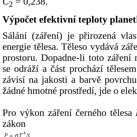
C
= 0,238.
2
Výpočet efektivní teploty plan
Sálání (záření) je přirozená vla
energie tělesa. Těleso vydává zá
prostoru. Dopadne-li toto záření n
se odráží a část prochází tělesem
závisí na jakosti a barvě povrch
žádné hmotné prostředí, jde o ele
Pro výkon záření černého tělesa
zákon