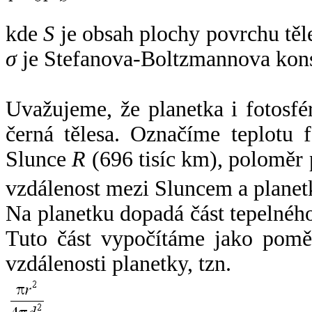
kde
S
je obsah plochy povrchu těl
σ
je Stefanova-Boltzmannova kons
Uvažujeme, že planetka i fotosfér
černá tělesa. Označíme teplotu 
Slunce
R
(696 tisíc km), poloměr
vzdálenost mezi Sluncem a plane
Na planetku dopadá část tepelnéh
Tuto část vypočítáme jako pomě
vzdálenosti planetky, tzn.