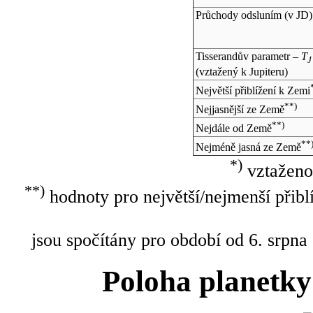
Průchody odsluním (v
JD
)
Tisserandův parametr –
T
J
(vztažený k Jupiteru)
Největší přiblížení k Zemi
**)
Nejjasnější ze Země
**)
Nejdále od Země
**
Nejméně jasná ze Země
*)
vztaženo
**)
hodnoty pro největší/nejmenší přibl
jsou spočítány pro období od 6. srpna
Poloha planetky