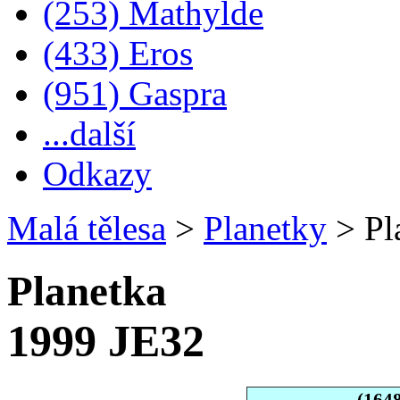
(253) Mathylde
(433) Eros
(951) Gaspra
...další
Odkazy
Malá tělesa
>
Planetky
>
Pl
Planetka
1999 JE32
(164