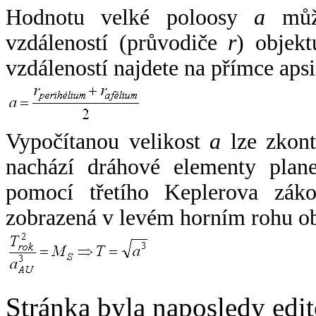
Hodnotu velké poloosy
a
může
vzdáleností (průvodiče
r
) objekt
vzdáleností najdete na přímce apsi
Vypočítanou velikost
a
lze zkont
nachází dráhové elementy plane
pomocí třetího Keplerova zák
zobrazená v levém horním rohu o
Stránka byla naposledy edi