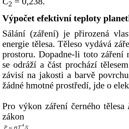
C
= 0,238.
2
Výpočet efektivní teploty plan
Sálání (záření) je přirozená vla
energie tělesa. Těleso vydává zá
prostoru. Dopadne-li toto záření n
se odráží a část prochází tělesem
závisí na jakosti a barvě povrch
žádné hmotné prostředí, jde o ele
Pro výkon záření černého tělesa
zákon