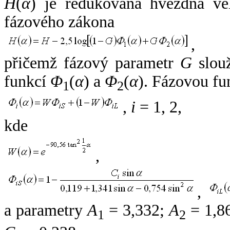
H
(
α
) je redukovaná hvězdná vel
fázového zákona
,
přičemž fázový parametr
G
slouž
funkcí
Φ
(
α
) a
Φ
(
α
). Fázovou fu
1
2
,
i
= 1, 2,
kde
,
,
a parametry
A
= 3,332;
A
= 1,8
1
2