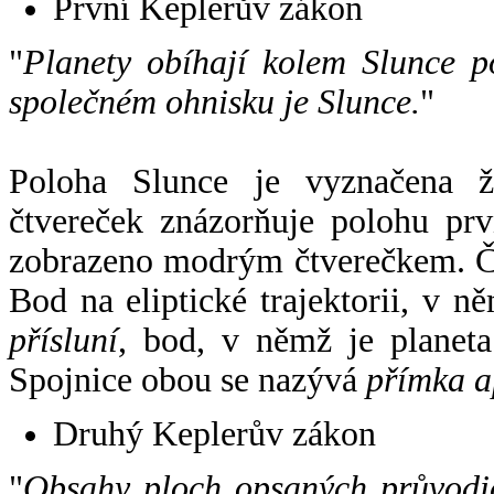
První Keplerův zákon
"
Planety obíhají kolem Slunce p
společném ohnisku je Slunce.
"
Poloha Slunce je vyznačena 
čtvereček znázorňuje polohu pr
zobrazeno modrým čtverečkem. Če
Bod na eliptické trajektorii, v n
přísluní
, bod, v němž je planet
Spojnice obou se nazývá
přímka a
Druhý Keplerův zákon
"
Obsahy ploch opsaných průvodič