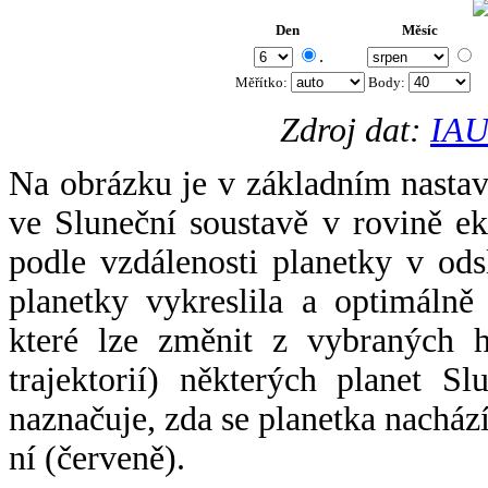
Den
Měsíc
.
Měřítko:
Body
:
Zdroj dat:
IAU
Na obrázku je v základním nastav
ve Sluneční soustavě v rovině ek
podle vzdálenosti planetky v odsl
planetky vykreslila a optimálně
které lze změnit z vybraných h
trajektorií) některých planet Sl
naznačuje, zda se planetka nacház
ní (červeně).