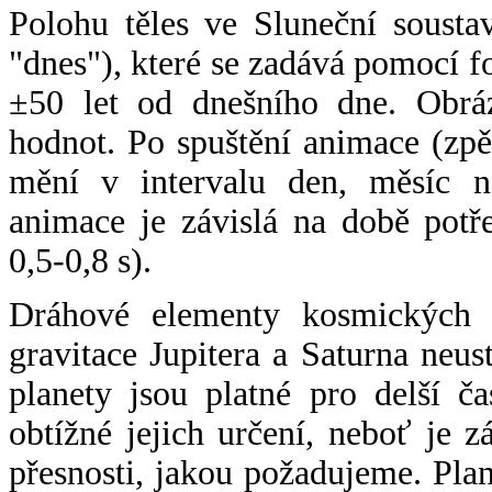
Polohu těles ve Sluneční sousta
"dnes"), které se zadává pomocí 
±50 let od dnešního dne. Obráz
hodnot. Po spuštění animace (zpě
mění v intervalu den, měsíc ne
animace je závislá na době potř
0,5-0,8 s).
Dráhové elementy kosmických t
gravitace Jupitera a Saturna neu
planety jsou platné pro delší č
obtížné jejich určení, neboť je 
přesnosti, jakou požadujeme. Pla