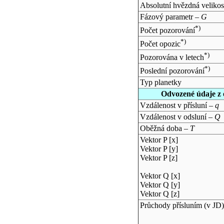
Absolutní hvězdná velikos
Fázový parametr –
G
*)
Počet pozorování
*)
Počet opozic
*)
Pozorována v letech
*)
Poslední pozorování
Typ planetky
Odvozené údaje z 
Vzdálenost v přísluní –
q
Vzdálenost v odsluní –
Q
Oběžná doba –
T
Vektor P [x]
Vektor P [y]
Vektor P [z]
Vektor Q [x]
Vektor Q [y]
Vektor Q [z]
Průchody přísluním (v
JD
)