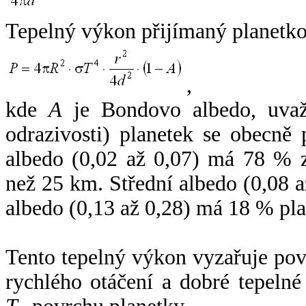
Tepelný výkon přijímaný planetko
,
kde
A
je Bondovo albedo, uvaž
odrazivosti) planetek se obecně
albedo (0,02 až 0,07) má 78 % z
než 25 km. Střední albedo (0,08 
albedo (0,13 až 0,28) má 18 % pla
Tento tepelný výkon vyzařuje po
rychlého otáčení a dobré tepelné