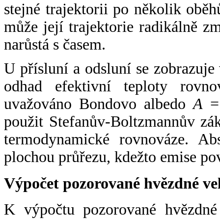
stejné trajektorii po několik oběh
může její trajektorie radikálně zm
narůstá s časem.
U přísluní a odsluní se zobrazuje
odhad efektivní teploty rovno
uvažováno Bondovo albedo
A
= 
použit Stefanův-Boltzmannův zák
termodynamické rovnováze. Abs
plochou průřezu, kdežto emise po
Výpočet pozorované hvězdné ve
K výpočtu pozorované hvězdné v