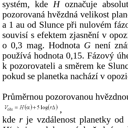
systém, kde
H
označuje absolut
pozorovaná hvězdná velikost plan
a 1 au od Slunce při nulovém fá
souvisí s efektem zjasnění v opoz
o 0,3 mag. Hodnota
G
není zná
používá hodnota 0,15. Fázový úh
k pozorovateli a směrem ke Slunc
pokud se planetka nachází v opozi
Průměrnou pozorovanou hvězdnou 
,
kde
r
je vzdálenost planetky od