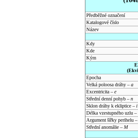
Předběžné označení
Katalogové číslo
Název
Kdy
Kde
Kým
E
(Ekv
Epocha
Velká poloosa dráhy –
a
Excentricita –
e
Střední denní pohyb –
n
Sklon dráhy k ekliptice –
i
Délka vzestupného uzlu –
Argument šířky perihelu 
Střední anomálie –
M