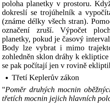
poloha planetky v prostoru. Kdy
dokreslí se trojúhelník a vypoč
(známe délky všech stran). Pomo
označení zruší. Výpočet ploch
planetky, pokud je časový interval
Body lze vybrat i mimo trajekto
zohledněn sklon dráhy k ekliptice
se pak počítají jen v rovině eklipti
Třetí Keplerův zákon
"
Poměr druhých mocnin oběžných
třetích mocnin jejich hlavních pol