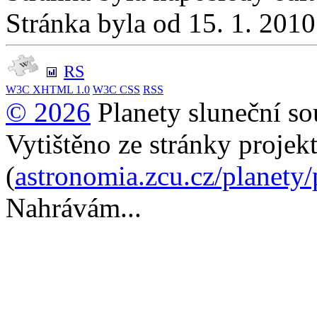
Stránka byla od 15. 1. 201
RS
W3C
XHTML 1.0
W3C
CSS
RSS
© 2026
Planety sluneční so
Vytištěno ze stránky projek
(
astronomia.zcu.cz/planety
Nahrávám...