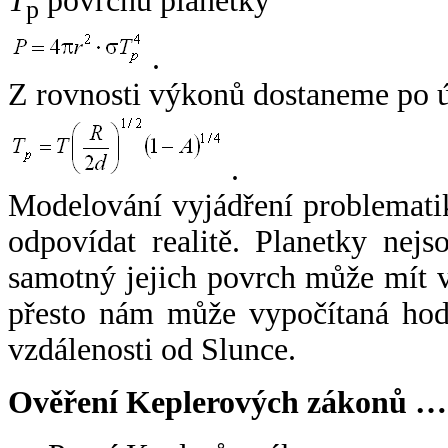
T
povrchu planetky
p
.
Z rovnosti výkonů dostaneme po 
.
Modelování vyjádření problemati
odpovídat realitě. Planetky nejso
samotný jejich povrch může mít v
přesto nám může vypočítaná hodn
vzdálenosti od Slunce.
Ověření Keplerových zákonů …